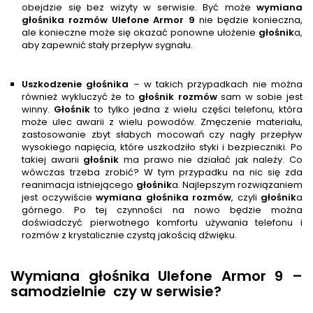
obejdzie się bez wizyty w serwisie. Być może
wymiana
głośnika rozmów
Ulefone Armor 9
nie będzie konieczna,
ale konieczne może się okazać ponowne ułożenie
głośnik
a,
aby zapewnić stały przepływ sygnału.
Uszkodzenie głośnika
– w takich przypadkach nie można
również wykluczyć że to
głośnik rozmów
sam w sobie jest
winny.
Głośnik
to tylko jedna z wielu części telefonu, która
może ulec awarii z wielu powodów. Zmęczenie materiału,
zastosowanie zbyt słabych mocowań czy nagły przepływ
wysokiego napięcia, które uszkodziło styki i bezpieczniki. Po
takiej awarii
głośnik
ma prawo nie działać jak należy. Co
wówczas trzeba zrobić? W tym przypadku na nic się zda
reanimacja istniejącego
głośnik
a. Najlepszym rozwiązaniem
jest oczywiście
wymiana głośnika rozmów
, czyli
głośnik
a
górnego. Po tej czynności na nowo będzie można
doświadczyć pierwotnego komfortu używania telefonu i
rozmów z krystalicznie czystą jakością dźwięku.
Wymiana głośnika Ulefone Armor 9 –
samodzielnie
czy w serwisie?