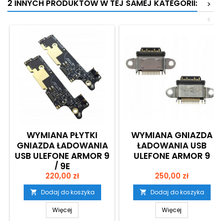
2 INNYCH PRODUKTÓW W TEJ SAMEJ KATEGORII:
>
<
WYMIANA PŁYTKI
WYMIANA GNIAZDA
GNIAZDA ŁADOWANIA
ŁADOWANIA USB
USB ULEFONE ARMOR 9
ULEFONE ARMOR 9
/ 9E
Cena
Cena
220,00 zł
250,00 zł
Dodaj do koszyka
Dodaj do koszyka


Więcej
Więcej