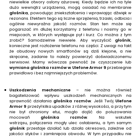
niewielkie otwory osłony ażurowej. Kiedy będzie ich na tyle
dużo wewnątrz urządzenia, mogą osiadać na membranie
głośnik
a
, powodując zniekształcenia i wprawiając dźwięk w
rezonans. Efektem tego są liczne sprzężenia, trzaski, odbicia i
ogólnie niewyraźna jakość rozmów. Stan ten może się
pogarszać im dłużej korzystamy z telefonu i nosimy go w
miejscach, w których występuje pył i kurz. Co można z tym
zrobić? Samodzielnie niewiele. Aby wyczyścić
głośnik
,
konieczne jest rozłożenie telefonu na części. Z uwagi na fakt
że obudowy nowych smartfonów są dziś klejone, a nie
skręcane, zadanie to należy powierzyć doświadczonemu
serwisowi. Mamy wówczas pewność że czyszczenie lub
wymiana głośnika rozmów w
Ulefone Armor 9
przebiegnie
prawidłowo i bez najmniejszych problemów.
Uszkodzenia mechaniczne
– nie można również
bagatelizować wpływu uszkodzeń mechanicznych na
sprawność działania
głośnika rozmów
. Jeśli Twój
Ulefone
Armor 9
przeżył kilka upadków z różnej wysokości, a przy tym
nie był chroniony etui, mogło dojść do poluzowania
mocowań
głośnika rozmów
. Na wskutek
wstrząsu, połączenia mogły ulec osłabieniu, a tym samym
głośnik
przestaje działać lub działa okresowo, zależnie od
jakości styków i zamknięcia obwodu. W tym przypadku nie