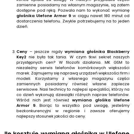
zamienne posiadamy na własnym magazynie, są zatem
dostępne pod ręką. Pozwala nam to wykonać wymianę
głośnika
Ulefone Armor 9
w ciągu nawet 180 minut od
dostarczenia telefonu. Zwykle potrzebujemy na to jeden
dzień.
Ceny
– jeszcze nigdy
wymiana głośnika B
lackberry
Key2
nie była tak tania. W czym tkwi sekret naszych
przystępnych cen? W filozofii działania. MK GSM to
niezależny serwis telefonów komórkowych większości
marek. Zajmujemy się naprawą urządzeń większości firm i
modeli. Korzystamy z własnego magazynu części
zamiennych posiadamy również własne zaplecze
serwisowe. Nasi technicy to najlepsi specjaliści, którzy na
co dzień wykonują dziesiątki różnych napraw telefonów.
Wśród nich jest również
wymiana głośika
Ulefone
Armor 9
. Biorąc to wszystko pod uwagę, jesteśmy
bezkonkurencyjni w regionie i zawsze oferujemy
najlepszy stosunek jakości do ceny.
Ile kosztuje wymiana głośnika w Ulefone