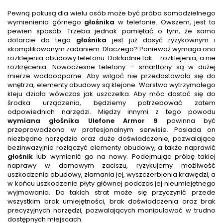
Pewną pokusą dla wielu osób może być próba samodzielnego
wymienienia górnego
głośnik
a
w telefonie. Owszem, jest to
pewien sposób. Trzeba jednak pamiętać o tym, że samo
dotarcie do tego
głośnik
a
jest już dosyć ryzykownym i
skomplikowanym zadaniem. Dlaczego? Ponieważ wymaga ono
rozklejenia obudowy telefonu. Dokładnie tak – rozklejenia, a nie
rozkręcenia. Nowoczesne telefony – smartfony są w dużej
mierze wodoodporne. Aby wilgoć nie przedostawała się do
wnętrza, elementy obudowy są klejone. Warstwa wytrzymałego
kleju działa wówczas jak uszczelka. Aby móc dostać się do
środka urządzenia, będziemy potrzebować zatem
odpowiednich narzędzi. Między innymi z tego powodu
wymiana głośnika
Ulefone Armor 9
powinna być
przeprowadzona w profesjonalnym serwisie. Posiada on
niezbędne narzędzia oraz duże doświadczenie, pozwalające
bezinwazyjnie rozłączyć elementy obudowy, a także naprawić
głośnik
lub wymienić go na nowy. Podejmując próbę takiej
naprawy w domowym zaciszu, ryzykujemy możliwość
uszkodzenia obudowy, złamania jej, wyszczerbienia krawędzi, a
w końcu uszkodzenie płyty głównej podczas jej nieumiejętnego
wyjmowania. Do takich strat może się przyczynić przede
wszystkim brak umiejętności, brak doświadczenia oraz brak
precyzyjnych narzędzi, pozwalających manipulować w trudno
dostępnych miejscach.