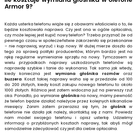
Armor 9?
Każda usterka telefonu wiąże się z obawami właściciela o to, ile
będzie kosztowała naprawa. Czy jest ona w ogóle opłacalna,
czy może lepiej jest kupić nowy telefon? Trzeba przyznać że od
pewnego czasu w społeczeństwie zakorzeniło się przekonanie
– nie naprawiaj, wyrzuć i kup nowy. W dużej mierze doszło do
tego za sprawą polityki producentów, którym bardzo jest na
rękę regularne wymienianie sprzętu na nowy. Tymczasem w
wielu przypadkach naprawy uszkodzonych telefonów są
naprawdę szybkie i tanie do wykonania. Tak samo jak wtedy,
kiedy konieczna jest
wymiana głośnika rozmów
oraz
buzzera
. Koszt takiej naprawy waha się w przedziale od 100
do 200 złotych, kiedy koszt zakupu nowego telefonu to około
1000 złotych. Różnica jest zatem widoczna już na pierwszy rzut
oka. Ponadto, po wymianie
głośnik
a
na nowy, mamy pewność
że telefon będzie działać należycie przez kolejnych kilkanaście
miesięcy. Zanim zatem przerazisz się tym, że
głośnik
w
telefonie nie działa jak należy, skontaktuj się z nami. Powiedz
nam model swojego telefonu i opisz usterkę. Udzielimy
informacji o przybliżonych kosztach naprawy, tak abyś mógł
samodzielnie zdecydować czy jest dla ciebie opłacalna.