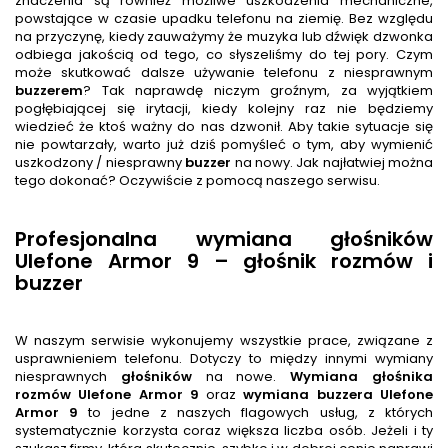
znaczenia są również możliwe uszkodzenia mechaniczne,
powstające w czasie upadku telefonu na ziemię. Bez względu
na przyczynę, kiedy zauważymy że muzyka lub dźwięk dzwonka
odbiega jakością od tego, co słyszeliśmy do tej pory. Czym
może skutkować dalsze używanie telefonu z niesprawnym
buzzer
em
? Tak naprawdę niczym groźnym, za wyjątkiem
pogłębiającej się irytacji, kiedy kolejny raz nie będziemy
wiedzieć że ktoś ważny do nas dzwonił. Aby takie sytuacje się
nie powtarzały, warto już dziś pomyśleć o tym, aby wymienić
uszkodzony / niesprawny
buzzer
na nowy. Jak najłatwiej można
tego dokonać? Oczywiście z pomocą naszego serwisu.
Profesjonalna wymiana głośników
Ulefone Armor 9 – głośnik rozmów i
buzzer
W naszym serwisie wykonujemy wszystkie prace, związane z
usprawnieniem telefonu. Dotyczy to między innymi wymiany
niesprawnych
głośnik
ów
na nowe.
Wymiana głośnika
rozmów
Ulefone Armor 9
oraz
wymiana buzzera
Ulefone
Armor 9
to jedne z naszych flagowych usług, z których
systematycznie korzysta coraz większa liczba osób. Jeżeli i ty