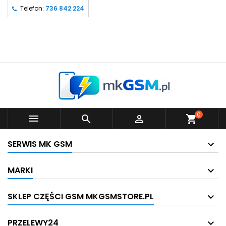
Telefon:
736 842 224
0



shopping_cart
SERWIS MK GSM
MARKI
SKLEP CZĘŚCI GSM MKGSMSTORE.PL
PRZELEWY24