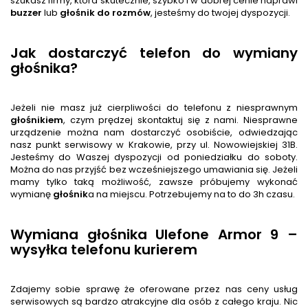
szukasz firmy, która skutecznie, szybko i w dobrej cenie naprawi
buzzer
lub
głośnik
do rozmów
, jesteśmy do twojej dyspozycji.
Jak dostarczyć telefon do wymiany
głośnika?
Jeżeli nie masz już cierpliwości do telefonu z niesprawnym
głośnik
iem
, czym prędzej skontaktuj się z nami. Niesprawne
urządzenie można nam dostarczyć osobiście, odwiedzając
nasz punkt serwisowy w Krakowie, przy ul. Nowowiejskiej 31B.
Jesteśmy do Waszej dyspozycji od poniedziałku do soboty.
Można do nas przyjść bez wcześniejszego umawiania się. Jeżeli
mamy tylko taką możliwość, zawsze próbujemy wykonać
wymianę
głośnik
a na miejscu. Potrzebujemy na to do 3h czasu.
Wymiana głośnika Ulefone Armor 9 –
wysyłka telefonu kurierem
Zdajemy sobie sprawę że oferowane przez nas ceny usług
serwisowych są bardzo atrakcyjne dla osób z całego kraju. Nic