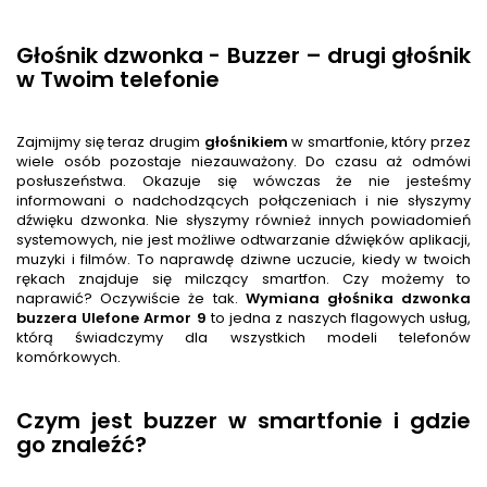
Głośnik dzwonka - Buzzer – drugi głośnik
w Twoim telefonie
Zajmijmy się teraz drugim
głośnik
iem
w smartfonie, który przez
wiele osób pozostaje niezauważony. Do czasu aż odmówi
posłuszeństwa. Okazuje się wówczas że nie jesteśmy
informowani o nadchodzących połączeniach i nie słyszymy
dźwięku dzwonka. Nie słyszymy również innych powiadomień
systemowych, nie jest możliwe odtwarzanie dźwięków aplikacji,
muzyki i filmów. To naprawdę dziwne uczucie, kiedy w twoich
rękach znajduje się milczący smartfon. Czy możemy to
naprawić? Oczywiście że tak.
Wymiana głośnika dzwonka
buzzera
Ulefone Armor 9
to jedna z naszych flagowych usług,
którą świadczymy dla wszystkich modeli telefonów
komórkowych.
Czym jest buzzer w smartfonie i gdzie
go znaleźć?