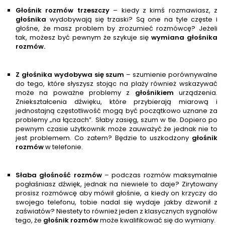
Głośnik rozmów trzeszczy
– kiedy z kimś rozmawiasz, z
głośnik
a
wydobywają się trzaski? Są one na tyle częste i
głośne, że masz problem by zrozumieć rozmówcę? Jeżeli
tak, możesz być pewnym że szykuje się
wymiana głośnika
rozmów.
Z głośnika wydobywa się szum
– szumienie porównywalne
do tego, które słyszysz stojąc na plaży również wskazywać
może na poważne problemy z
głośnik
iem
urządzenia.
Zniekształcenia dźwięku, które przybierają miarową i
jednostajną częstotliwość mogą być początkowo uznane za
problemy „na łączach”. Słaby zasięg, szum w tle. Dopiero po
pewnym czasie użytkownik może zauważyć że jednak nie to
jest problemem. Co zatem? Będzie to uszkodzony
głośnik
rozmów
w telefonie.
Słaba głośność rozmów
– podczas rozmów maksymalnie
pogłaśniasz dźwięk, jednak na niewiele to daje? Zirytowany
prosisz rozmówcę aby mówił głośnie, a kiedy on krzyczy do
swojego telefonu, tobie nadal się wydaje jakby dzwonił z
zaświatów? Niestety to również jeden z klasycznych sygnałów
tego, że
głośnik rozmów
może kwalifikować się do wymiany.