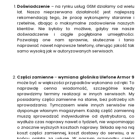
Doświadczenie
– na rynku usług GSM działamy od wielu
lat. Nasza nieprzerwana działalność jest najlepszą
rekomendacją tego, że pracę wykonujemy starannie i
rzetelnie, dbając o maksymalne zadowolenie naszych
klientów. Nie byłoby to możliwe, gdyby nie nasze
doświadczenie i ciągłe pogłębiane umiejętności.
Pozwalają one nam sprawnie, skutecznie i tanio
naprawiać nawet najnowsze telefony, oferując jakość tak
samo wysoką jak w autoryzowanych serwisach.
Części zamienne
–
wymiana głośnika
Ulefone Armor 9
może być w większości przypadków wykonana od ręki. To
naprawdę cenna wiadomość, szczególnie kiedy
sprawdzimy terminy realizacji w innych serwisach. My
posiadamy części zamienne na stanie, bez potrzeby ich
sprowadzania. Tymczasem wiele innych serwisów nie
dysponuje własnym magazynem. Każdą część zamienną
muszą sprowadzać indywidualnie od dystrybutora, co
wydłuża czas naprawy nawet o tydzień, nie wspominając
o znacznie wyższych kosztach naprawy. Składa się na nią
koszt części zamiennej, koszt dostawy do serwisu, a w
końcu opłata za usługę. W naszym przypadku części