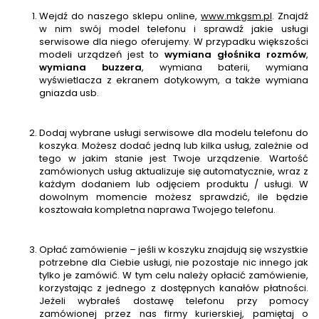
Wejdź do naszego sklepu online,
www.mkgsm.pl
. Znajdź
w nim swój model telefonu i sprawdź jakie usługi
serwisowe dla niego oferujemy. W przypadku większości
modeli urządzeń jest to
wymiana głośnika rozmów
,
wymiana buzzera
, wymiana baterii, wymiana
wyświetlacza z ekranem dotykowym, a także wymiana
gniazda usb.
Dodaj wybrane usługi serwisowe dla modelu telefonu do
koszyka. Możesz dodać jedną lub kilka usług, zależnie od
tego w jakim stanie jest Twoje urządzenie. Wartość
zamówionych usług aktualizuje się automatycznie, wraz z
każdym dodaniem lub odjęciem produktu / usługi. W
dowolnym momencie możesz sprawdzić, ile będzie
kosztowała kompletna naprawa Twojego telefonu.
Opłać zamówienie – jeśli w koszyku znajdują się wszystkie
potrzebne dla Ciebie usługi, nie pozostaje nic innego jak
tylko je zamówić. W tym celu należy opłacić zamówienie,
korzystając z jednego z dostępnych kanałów płatności.
Jeżeli wybrałeś dostawę telefonu przy pomocy
zamówionej przez nas firmy kurierskiej, pamiętaj o