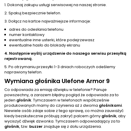
1. Dokonaj zakupu usługi serwisowej na naszej stronie.
2. Spakuj bezpiecznie telefon.
3. Dołącz na kartce najważniejsze informacje:
adres do odesłania telefonu
numer kontaktowy
ewentualne inne usterki, które podejrzewasz
ewentualne hasło do blokady ekranu
4. Następnie wyślij urządzenie do naszego serwisu przesyłką
rejestrowaną.
5. Po otrzymaniu przesyłki 1-3 dniach roboczych odeślemy
naprawiony telefon.
Wymiana głośnika Ulefone Armor 9
Co odpowiada za emisję dźwięku w telefonie? Panuje
powszechny, a zarazem błędny pogląd że odpowiada za to
jeden
głośnik
. Tymczasem w telefonach współcześnie
produkowanych mamy do czynienia aż z dwoma
głośnik
ami
.
Niewiele osób zdaje sobie z tego sprawę, co można zauważyć
kiedy bezskutecznie próbują zakryć palcem górny
głośnik
, aby
wyciszyć dźwięk dzwonka. Tymczasem odpowiadający za to
głośnik
, tzw.
buzzer
znajduje się z dołu urządzenia.