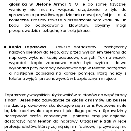
głośnika w
Ulefone Armor 9
. O ile do samej fizycznej
wymiany nie musimy włączać urządzenia, o tyle do
sprawdzenia prawidłowego działania nowej części jest to już
konieczne. Prosimy zawsze o przekazanie nam kodu PIN lub
kodu do odblokowania klawiatury, abyśmy mogli
przeprowadzić niezbędną kontrolę jakości.
Kopia zapasowa
– zawsze doradzamy i zachęcamy
naszych klientów do tego, aby przed wysłaniem telefonu do
naprawy, wykonali kopię zapasową danych. Tak na wszelki
wypadek. Kopia zapasowa może być szybko i łatwo
wykonana przy pomocy wbudowanego w telefon narzędzia,
a następnie zapisana na karcie pamięci, którą należy z
telefonu wyjąć i przechowywać w bezpiecznym miejscu.
Zapraszamy wszystkich użytkowników telefonów do współpracy
z nami. Jeżeli tylko zauważycie że
głośnik rozmów
lub
buzzer
nie działa prawidłowo, skontaktujcie się z nami. Podpowiemy ile
będzie kosztowała naprawa i jak długo potrwa. Sprawdzimy
dostępność części zamiennych i poinstruujemy jak najlepiej
dostarczyć nam telefon do naprawy. Urządzenie trafi w ręce
profesjonalistów, którzy zajmą się nim fachową i przywrócą mu