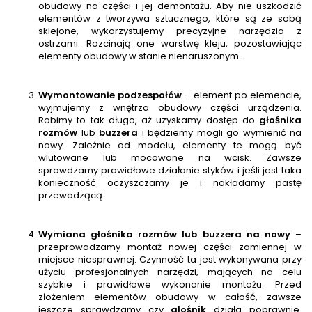
obudowy na części i jej demontażu. Aby nie uszkodzić
elementów z tworzywa sztucznego, które są ze sobą
sklejone, wykorzystujemy precyzyjne narzędzia z
ostrzami. Rozcinają one warstwę kleju, pozostawiając
elementy obudowy w stanie nienaruszonym.
Wymontowanie podzespołów
– element po elemencie,
wyjmujemy z wnętrza obudowy części urządzenia.
Robimy to tak długo, aż uzyskamy dostęp do
głośnika
rozmów
lub
buzzera
i będziemy mogli go wymienić na
nowy. Zależnie od modelu, elementy te mogą być
wlutowane lub mocowane na wcisk. Zawsze
sprawdzamy prawidłowe działanie styków i jeśli jest taka
konieczność oczyszczamy je i nakładamy pastę
przewodzącą.
Wymiana głośnika rozmów lub buzzera na nowy
–
przeprowadzamy montaż nowej części zamiennej w
miejsce niesprawnej. Czynność ta jest wykonywana przy
użyciu profesjonalnych narzędzi, mających na celu
szybkie i prawidłowe wykonanie montażu. Przed
złożeniem elementów obudowy w całość, zawsze
jeszcze sprawdzamy czy
głośnik
działa poprawnie.