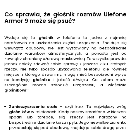
Co sprawia, że głośnik rozmów Ulefone
Armor 9 może się psuć?
Wydaje się że
głośnik
w telefonie to jedna z najmniej
narażonych na uszkodzenia części urządzenia. Znajduje się
wewnątrz obudowy, nie jest wystawiony na bezpośrednie
działanie warunków atmosferycznych, a ponadto jest od
zewnątrz chroniony ażurową maskownicą. To wszystko prawda,
jednak należy zdawać sobie sprawę z jeszcze kilku istotnych
rzeczy. Nie tylko sposób użytkowania telefonu, ale również
miejsce z którego dzwonimy, mogą mieć bezpośredni wpływ
na kondycję
głośnik
a
i jakość dźwięku. Co zatem może
szczególnie mocno szkodzić urządzeniu, a właściwie
głośnik
owi
?
Zanieczyszczenia stałe
– czyli kurz. To największy wróg
głośnik
ów
w telefonach. Kiedy nosimy smartfona w kieszeni
spodni lub torebce, siłą rzeczy jest narażony na
bezpośrednie działanie kurzu i pyłu. Jego niewielkie ziarenka
przedostają się pod obudowę, znajdując sobie drogę przez