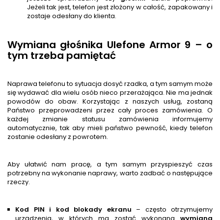
Jeżeli tak jest, telefon jest złożony w całość, zapakowany i
zostaje odesłany do klienta.
Wymiana głośnika Ulefone Armor 9 – o
tym trzeba pamiętać
Naprawa telefonu to sytuacja dosyć rzadka, a tym samym może
się wydawać dla wielu osób nieco przerażająca. Nie ma jednak
powodów do obaw. Korzystając z naszych usług, zostaną
Państwo przeprowadzeni przez cały proces zamówienia. O
każdej zmianie statusu zamówienia informujemy
automatycznie, tak aby mieli państwo pewność, kiedy telefon
zostanie odesłany z powrotem.
Aby ułatwić nam pracę, a tym samym przyspieszyć czas
potrzebny na wykonanie naprawy, warto zadbać o następujące
rzeczy.
Kod PIN i kod blokady ekranu
– często otrzymujemy
urządzenia, w których ma zostać wykonana
wymiana