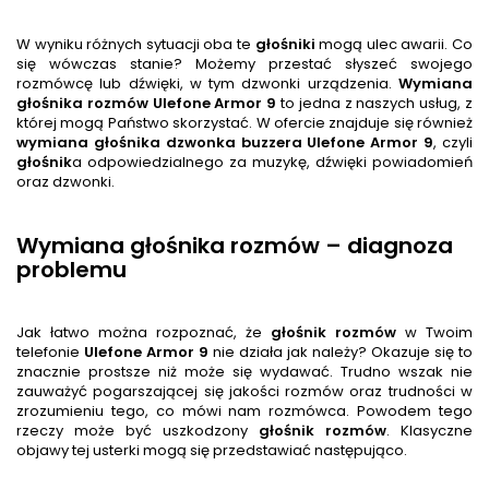
W wyniku różnych sytuacji oba te
głośnik
i
mogą ulec awarii. Co
się wówczas stanie? Możemy przestać słyszeć swojego
rozmówcę lub dźwięki, w tym dzwonki urządzenia.
Wymiana
głośnika rozmów
Ulefone Armor 9
to jedna z naszych usług, z
której mogą Państwo skorzystać. W ofercie znajduje się również
wymiana głośnika dzwonka buzzera
Ulefone Armor 9
, czyli
głośnik
a odpowiedzialnego za muzykę, dźwięki powiadomień
oraz dzwonki.
Wymiana głośnika rozmów – diagnoza
problemu
Jak łatwo można rozpoznać, że
głośnik
rozmów
w Twoim
telefonie
Ulefone Armor 9
nie działa jak należy? Okazuje się to
znacznie prostsze niż może się wydawać. Trudno wszak nie
zauważyć pogarszającej się jakości rozmów oraz trudności w
zrozumieniu tego, co mówi nam rozmówca. Powodem tego
rzeczy może być uszkodzony
głośnik rozmów
. Klasyczne
objawy tej usterki mogą się przedstawiać następująco.