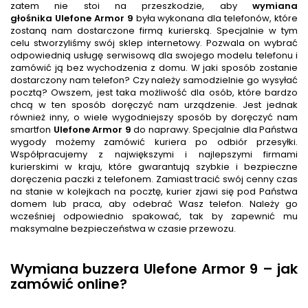
zatem nie stoi na przeszkodzie, aby
wymiana
głośnika
Ulefone Armor 9
była wykonana dla telefonów, które
zostaną nam dostarczone firmą kurierską. Specjalnie w tym
celu stworzyliśmy swój sklep internetowy. Pozwala on wybrać
odpowiednią usługę serwisową dla swojego modelu telefonu i
zamówić ją bez wychodzenia z domu. W jaki sposób zostanie
dostarczony nam telefon? Czy należy samodzielnie go wysyłać
pocztą? Owszem, jest taka możliwość dla osób, które bardzo
chcą w ten sposób doręczyć nam urządzenie. Jest jednak
również inny, o wiele wygodniejszy sposób by doręczyć nam
smartfon
Ulefone Armor 9
do naprawy. Specjalnie dla Państwa
wygody możemy zamówić kuriera po odbiór przesyłki.
Współpracujemy z największymi i najlepszymi firmami
kurierskimi w kraju, które gwarantują szybkie i bezpieczne
doręczenia paczki z telefonem. Zamiast tracić swój cenny czas
na stanie w kolejkach na pocztę, kurier zjawi się pod Państwa
domem lub praca, aby odebrać Wasz telefon. Należy go
wcześniej odpowiednio spakować, tak by zapewnić mu
maksymalne bezpieczeństwa w czasie przewozu.
Wymiana buzzera Ulefone Armor 9 – jak
zamówić online?