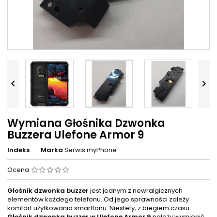


Wymiana Głośnika Dzwonka
Buzzera Ulefone Armor 9
Indeks
Marka
Serwis myPhone
Ocena
Głośnik dzwonka buzzer
jest jednym z newralgicznych
elementów każdego telefonu. Od jego sprawności zależy
komfort użytkowania smartfonu. Niestety, z biegiem czasu
Głośnik dzwonka buzzer w
Ulefone Armor 9
należy wymienić.