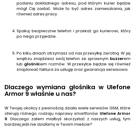
podaniu dokładnego adresu, pod którym kurier będzie
mógł Cię zastać. Może to być adres zamieszkania, jak
również adres pracy.
Spakuj bezpiecznie telefon i przekaż go kurierowi, który
po niego przyjedzie.
Po kilku dniach otrzymasz od nas przesyłkę zwrotną. W jej
wnętrzu znajdziesz swój telefon ze sprawnym
buzzer
em
lub
głośnik
iem rozmów. W przesyłce będzie się również
znajdować faktura za usługę oraz gwarancja serwisowa.
Dlaczego wymiana głośnika w Ulefone
Armor 9 właśnie u nas?
W Twojej okolicy z pewnością działa wiele serwisów GSM, które
oferują różnego rodzaju naprawy smartfonów
Ulefone Armor
9
. Dlaczego zatem miałbyś skorzystać z naszych usług, tym
bardziej jeśli nie działamy w Twoim mieście?