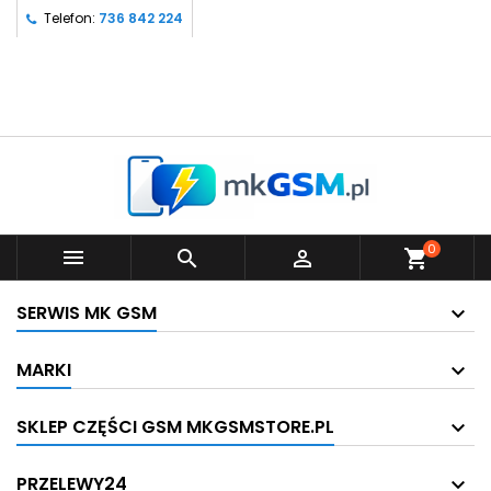
Telefon:
736 842 224
0



shopping_cart
SERWIS MK GSM
MARKI
SKLEP CZĘŚCI GSM MKGSMSTORE.PL
PRZELEWY24