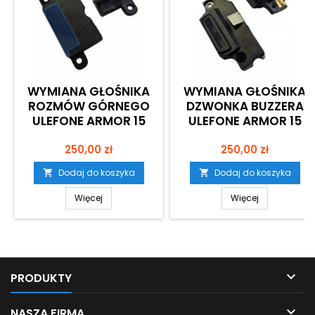
WYMIANA GŁOŚNIKA
WYMIANA GŁOŚNIKA
ROZMÓW GÓRNEGO
DZWONKA BUZZERA
ULEFONE ARMOR 15
ULEFONE ARMOR 15
Cena
Cena
250,00 zł
250,00 zł
Dodaj do koszyka
Dodaj do koszyka


Więcej
Więcej

PRODUKTY

NASZA FIRMA