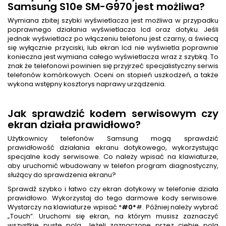
Samsung S10e SM-G970 jest możliwa?
Wymiana zbitej szybki wyświetlacza jest możliwa w przypadku
poprawnego działania wyświetlacza lcd oraz dotyku. Jeśli
jednak wyświetlacz po włączeniu telefonu jest czarny, a świecą
się wyłącznie przyciski, lub ekran lcd nie wyświetla poprawnie
konieczna jest wymiana całego wyświetlacza wraz z szybką. To
znak że telefonowi powinien się przyjrzeć specjalistyczny serwis
telefonów komórkowych. Oceni on stopień uszkodzeń, a także
wykona wstępny kosztorys naprawy urządzenia.
Jak sprawdzić kodem serwisowym czy
ekran działa prawidłowo?
Użytkownicy telefonów Samsung mogą sprawdzić
prawidłowość działania ekranu dotykowego, wykorzystując
specjalne kody serwisowe. Co należy wpisać na klawiaturze,
aby uruchomić wbudowany w telefon program diagnostyczny,
służący do sprawdzenia ekranu?
Sprawdź szybko i łatwo czy ekran dotykowy w telefonie działa
prawidłowo. Wykorzystaj do tego darmowe kody serwisowe.
Wystarczy na klawiaturze wpisać *
#0*
#. Później należy wybrać
„Touch”. Uruchomi się ekran, na którym musisz zaznaczyć
wszystkie puste pola. Jeżeli zaznaczone przez ciebie pola