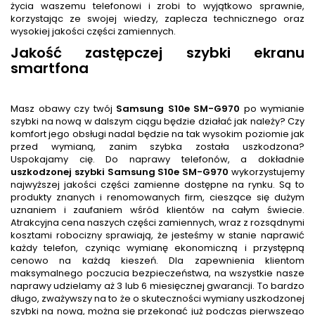
życia waszemu telefonowi i zrobi to wyjątkowo sprawnie,
korzystając ze swojej wiedzy, zaplecza technicznego oraz
wysokiej jakości części zamiennych.
Jakość zastępczej szybki ekranu
smartfona
Masz obawy czy twój
Samsung S10e SM-G970
po wymianie
szybki na nową w dalszym ciągu będzie działać jak należy? Czy
komfort jego obsługi nadal będzie na tak wysokim poziomie jak
przed wymianą, zanim szybka została uszkodzona?
Uspokajamy cię. Do naprawy telefonów, a dokładnie
uszkodzonej szybki Samsung S10e SM-G970
wykorzystujemy
najwyższej jakości części zamienne dostępne na rynku. Są to
produkty znanych i renomowanych firm, cieszące się dużym
uznaniem i zaufaniem wśród klientów na całym świecie.
Atrakcyjna cena naszych części zamiennych, wraz z rozsądnymi
kosztami robocizny sprawiają, że jesteśmy w stanie naprawić
każdy telefon, czyniąc wymianę ekonomiczną i przystępną
cenowo na każdą kieszeń. Dla zapewnienia klientom
maksymalnego poczucia bezpieczeństwa, na wszystkie nasze
naprawy udzielamy aż 3 lub 6 miesięcznej gwarancji. To bardzo
długo, zważywszy na to że o skuteczności wymiany uszkodzonej
szybki na nową, można się przekonać już podczas pierwszego