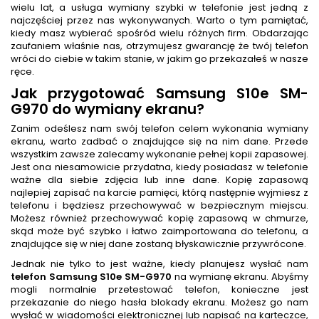
wielu lat, a usługa wymiany szybki w telefonie jest jedną z
najczęściej przez nas wykonywanych. Warto o tym pamiętać,
kiedy masz wybierać spośród wielu różnych firm. Obdarzając
zaufaniem właśnie nas, otrzymujesz gwarancję że twój telefon
wróci do ciebie w takim stanie, w jakim go przekazałeś w nasze
ręce.
Jak przygotować Samsung S10e SM-
G970 do wymiany ekranu?
Zanim odeślesz nam swój telefon celem wykonania wymiany
ekranu, warto zadbać o znajdujące się na nim dane. Przede
wszystkim zawsze zalecamy wykonanie pełnej kopii zapasowej.
Jest ona niesamowicie przydatna, kiedy posiadasz w telefonie
ważne dla siebie zdjęcia lub inne dane. Kopię zapasową
najlepiej zapisać na karcie pamięci, którą następnie wyjmiesz z
telefonu i będziesz przechowywać w bezpiecznym miejscu.
Możesz również przechowywać kopię zapasową w chmurze,
skąd może być szybko i łatwo zaimportowana do telefonu, a
znajdujące się w niej dane zostaną błyskawicznie przywrócone.
Jednak nie tylko to jest ważne, kiedy planujesz wysłać nam
telefon Samsung S10e SM-G970
na wymianę ekranu. Abyśmy
mogli normalnie przetestować telefon, konieczne jest
przekazanie do niego hasła blokady ekranu. Możesz go nam
wysłać w wiadomości elektronicznej lub napisać na karteczce,