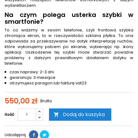
wyświetlaczem.
Na czym polega usterka szybki w
smartfonie?
To co widzimy w swoim telefonie, czyli frontowa szybka
chroniąca ekran, to w rzeczywistości szklana płytka. To ona
odpowiada za przekazywanie na dotyk interpretację ruchów,
które wykonujemy palcem po ekranie, wybierając np. ikony
aplikacji. Uszkodzenie tej szybki może stwarzać poważne
problemy z dalszym prawidłowym działaniem dotyku w
telefonie.
czas naprawy: 2-3 dni
gwarancja: 3 miesiące
otrzymujesz paragon lub fakturę vat23
550,00 zł
Brutto
Dodaj do koszyka
Ilość

Udostępnij