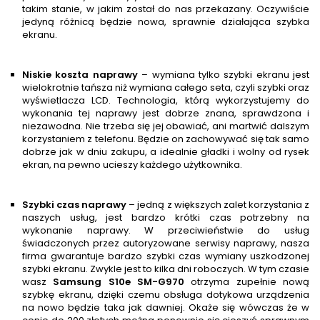
takim stanie, w jakim został do nas przekazany. Oczywiście
jedyną różnicą będzie nowa, sprawnie działająca szybka
ekranu.
Niskie koszta naprawy
– wymiana tylko szybki ekranu jest
wielokrotnie tańsza niż wymiana całego seta, czyli szybki oraz
wyświetlacza LCD. Technologia, którą wykorzystujemy do
wykonania tej naprawy jest dobrze znana, sprawdzona i
niezawodna. Nie trzeba się jej obawiać, ani martwić dalszym
korzystaniem z telefonu. Będzie on zachowywać się tak samo
dobrze jak w dniu zakupu, a idealnie gładki i wolny od rysek
ekran, na pewno ucieszy każdego użytkownika.
Szybki czas naprawy
– jedną z większych zalet korzystania z
naszych usług, jest bardzo krótki czas potrzebny na
wykonanie naprawy. W przeciwieństwie do usług
świadczonych przez autoryzowane serwisy naprawy, nasza
firma gwarantuje bardzo szybki czas wymiany uszkodzonej
szybki ekranu. Zwykle jest to kilka dni roboczych. W tym czasie
wasz
Samsung S10e SM-G970
otrzyma zupełnie nową
szybkę ekranu, dzięki czemu obsługa dotykowa urządzenia
na nowo będzie taka jak dawniej. Okaże się wówczas że w