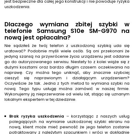
jest bezpieczne dla całej jego konstrukcji i nie powoduje ryzyka
uszkodzenia.
Dlaczego wymiana zbitej szybki w
telefonie Samsung S10e SM-G970 na
nową jest opłacalna?
Nie sądziłeś że twój telefon z uszkodzoną szybką uda się
uratować? Podobnie myśli wiele osób. Są oni przekonani że
jedyną szansą na przywrócenie życia urządzeniu jest oddanie
go do autoryzowanego serwisu. Niestety to z kolei wiąże się z
dużymi kosztami oraz bardzo długim czasem oczekiwania na
naprawę. Czy można tego uniknąć, aby znacznie szybciej
cieszyć się naprawionym i działającym urządzeniem?
Oczywiście że tak. Jedna z tych metod to wymiana szybki na
nową. Tego typu usługę można zamówić w naszej firmie.
Wykonujemy ją nieprzerwanie od wielu lat, stając się uznanym
lokalnym ekspertem w tej dziedzinie.
Brak ryzyka uszkodzenia
– korzystając z naszych usług
polegających na wymianie uszkodzonej szybki ekranu na
nową, klient może mieć pewność że jego telefon zostanie
potraktowany z należytym szacunkiem i wróci w dokładnie