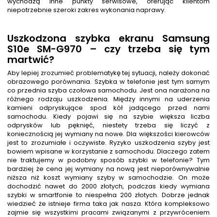
wychodzą inne punkty serwisowe, oferując klientom
niepotrzebnie szeroki zakres wykonania naprawy.
Uszkodzona szybka ekranu Samsung
S10e SM-G970 – czy trzeba się tym
martwić?
Aby lepiej zrozumieć problematykę tej sytuacji, należy dokonać
obrazowego porównania. Szybka w telefonie jest tym samym
co przednia szyba czołowa samochodu. Jest ona narażona na
różnego rodzaju uszkodzenia. Między innymi na uderzenia
kamieni odpryskujące spod kół jadącego przed nami
samochodu. Kiedy pojawi się na szybie większa liczba
odprysków lub pęknięć, niestety trzeba się liczyć z
koniecznością jej wymiany na nowe. Dla większości kierowców
jest to zrozumiałe i oczywiste. Ryzyko uszkodzenia szyby jest
bowiem wpisane w korzystanie z samochodu. Dlaczego zatem
nie traktujemy w podobny sposób szybki w telefonie? Tym
bardziej że cena jej wymiany na nową jest nieporównywalnie
niższa niż koszt wymiany szyby w samochodzie. On może
dochodzić nawet do 2000 złotych, podczas kiedy wymiana
szybki w smartfonie to niespełna 200 złotych. Dobrze jednak
wiedzieć że istnieje firma taka jak nasza. Która kompleksowo
zajmie się wszystkimi pracami związanymi z przywróceniem