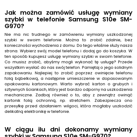
Jak można zamówić usługę wymiany
szybki w telefonie Samsung S10e SM-
G970?
Nie ma nic trudnego w zamówieniu wymiany uszkodzonej
szybki w swoim telefonie. Można to zrobić zdalnie, bez
konieczności wychodzenia z domu. Do tego właśnie służy nasza
strona. Wybierz swój model telefonu i dodaj go do koszyka. W
ten sposób kupujesz usługę wymiany szybki w swoim telefonie.
Co musisz zrobić, abyśmy mogli wykonać tę usługę? Przede
wszystkim wysłać do nas swój telefon. Pamiętaj o jego solidnym
zapakowaniu. Najlepiej to zrobić poprzez owinięcie telefonu
folią bąbelkową, a następnie umieszczenie w dopasowanym
opakowaniu kartonowym. Warto wybrać karton o grubych i
sztywnych ściankach, który jest bardzo odporny na uszkodzenia
mechaniczne. Zadbaj również o to, aby z zewnątrz owinąć
kartonik folią ochronną, np. stretchem. Zabezpiecza ono
przesyłkę przed działaniem wilgoci, która mogłaby uszkodzić
delikatną elektronikę w telefonie.
W ciągu ilu dni dokonamy wymiany
szybki w Samsung S10e SM-G970?