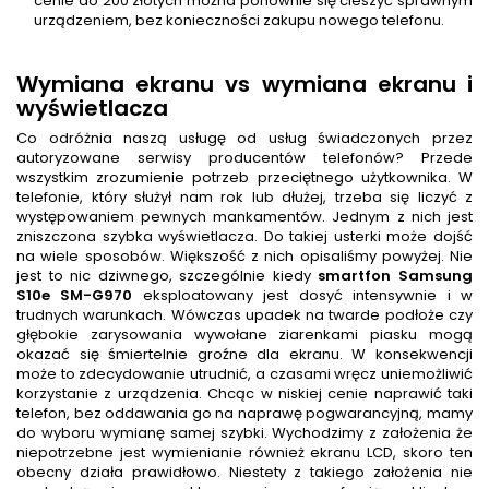
cenie do 200 złotych można ponownie się cieszyć sprawnym
urządzeniem, bez konieczności zakupu nowego telefonu.
Wymiana ekranu vs wymiana ekranu i
wyświetlacza
Co odróżnia naszą usługę od usług świadczonych przez
autoryzowane serwisy producentów telefonów? Przede
wszystkim zrozumienie potrzeb przeciętnego użytkownika. W
telefonie, który służył nam rok lub dłużej, trzeba się liczyć z
występowaniem pewnych mankamentów. Jednym z nich jest
zniszczona szybka wyświetlacza. Do takiej usterki może dojść
na wiele sposobów. Większość z nich opisaliśmy powyżej. Nie
jest to nic dziwnego, szczególnie kiedy
smartfon
Samsung
S10e SM-G970
eksploatowany jest dosyć intensywnie i w
trudnych warunkach. Wówczas upadek na twarde podłoże czy
głębokie zarysowania wywołane ziarenkami piasku mogą
okazać się śmiertelnie groźne dla ekranu. W konsekwencji
może to zdecydowanie utrudnić, a czasami wręcz uniemożliwić
korzystanie z urządzenia. Chcąc w niskiej cenie naprawić taki
telefon, bez oddawania go na naprawę pogwarancyjną, mamy
do wyboru wymianę samej szybki. Wychodzimy z założenia że
niepotrzebne jest wymienianie również ekranu LCD, skoro ten
obecny działa prawidłowo. Niestety z takiego założenia nie