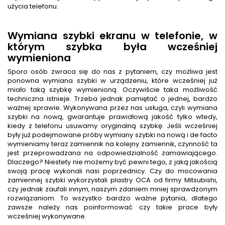
użycia telefonu.
Wymiana szybki ekranu w telefonie, w
którym szybka była wcześniej
wymieniona
Sporo osób zwraca się do nas z pytaniem, czy możliwa jest
ponowna wymiana szybki w urządzeniu, które wcześniej już
miało taką szybkę wymienioną. Oczywiście taka możliwość
techniczna istnieje. Trzeba jednak pamiętać o jednej, bardzo
ważnej sprawie. Wykonywana przez nas usługa, czyli wymiana
szybki na nową, gwarantuje prawidłową jakość tylko wtedy,
kiedy z telefonu usuwamy oryginalną szybkę. Jeśli wcześniej
były już podejmowane próby wymiany szybki na nową i de facto
wymieniamy teraz zamiennik na kolejny zamiennik, czynność ta
jest przeprowadzana na odpowiedzialność zamawiającego.
Dlaczego? Niestety nie możemy być pewni tego, z jaką jakością
swoją pracę wykonali nasi poprzednicy. Czy do mocowania
zamiennej szybki wykorzystali plastry OCA od firmy Mitsubishi,
czy jednak zaufali innym, naszym zdaniem mniej sprawdzonym
rozwiązaniom. To wszystko bardzo ważne pytania, dlatego
zawsze należy nas poinformować czy takie prace były
wcześniej wykonywane.