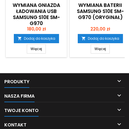
WYMIANA GNIAZDA
WYMIANA BATERII
ŁADOWANIA USB
SAMSUNG S10E SM-
SAMSUNG S10E SM-
G970 (ORYGINAŁ)
G970
Cena
Cena
180,00 zł
220,00 zł
Dodaj do koszyka
Dodaj do koszyka


Więcej
Więcej

PRODUKTY

NASZA FIRMA

TWOJE KONTO

KONTAKT