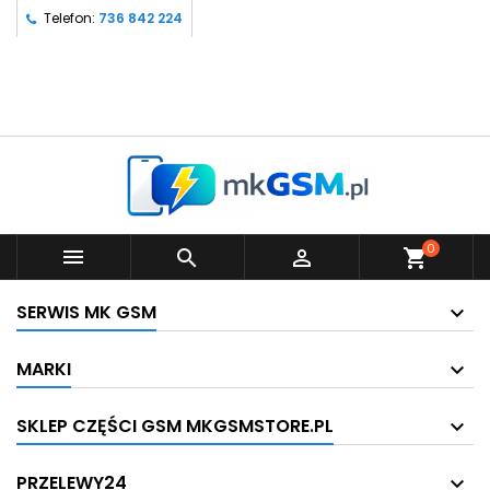
Telefon:
736 842 224
0



shopping_cart
SERWIS MK GSM
MARKI
SKLEP CZĘŚCI GSM MKGSMSTORE.PL
PRZELEWY24