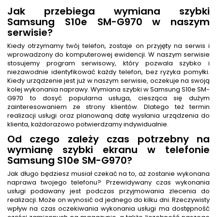
Jak przebiega wymiana szybki
Samsung S10e SM-G970 w naszym
serwisie?
Kiedy otrzymamy twój telefon, zostaje on przyjęty na serwis i
wprowadzony do komputerowej ewidencji. W naszym serwisie
stosujemy program serwisowy, który pozwala szybko i
niezawodnie identyfikować każdy telefon, bez ryzyka pomyłki.
Kiedy urządzenie jest już w naszym serwisie, oczekuje na swoją
kolej wykonania naprawy. Wymiana szybki w Samsung S10e SM-
G970 to dosyć popularna usługa, ciesząca się dużym
zainteresowaniem ze strony klientów. Dlatego też termin
realizacji usługi oraz planowaną datę wysłania urządzenia do
klienta, każdorazowo potwierdzamy indywidualnie.
Od czego zależy czas potrzebny na
wymianę szybki ekranu w telefonie
Samsung S10e SM-G970?
Jak długo będziesz musiał czekać na to, aż zostanie wykonana
naprawa twojego telefonu? Przewidywany czas wykonania
usługi podawany jest podczas przyjmowania zlecenia do
realizacji. Może on wynosić od jednego do kilku dni. Rzeczywisty
wpływ na czas oczekiwania wykonania usługi ma dostępność