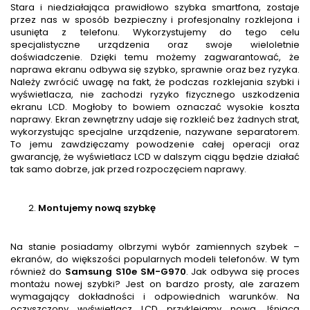
Stara i niedziałająca prawidłowo szybka smartfona, zostaje
przez nas w sposób bezpieczny i profesjonalny rozklejona i
usunięta z telefonu. Wykorzystujemy do tego celu
specjalistyczne urządzenia oraz swoje wieloletnie
doświadczenie. Dzięki temu możemy zagwarantować, że
naprawa ekranu odbywa się szybko, sprawnie oraz bez ryzyka.
Należy zwrócić uwagę na fakt, że podczas rozklejania szybki i
wyświetlacza, nie zachodzi ryzyko fizycznego uszkodzenia
ekranu LCD. Mogłoby to bowiem oznaczać wysokie koszta
naprawy. Ekran zewnętrzny udaje się rozkleić bez żadnych strat,
wykorzystując specjalne urządzenie, nazywane separatorem.
To jemu zawdzięczamy powodzenie całej operacji oraz
gwarancję, że wyświetlacz LCD w dalszym ciągu będzie działać
tak samo dobrze, jak przed rozpoczęciem naprawy.
Montujemy nową szybkę
Na stanie posiadamy olbrzymi wybór zamiennych szybek –
ekranów, do większości popularnych modeli telefonów. W tym
również do
Samsung S10e SM-G970
. Jak odbywa się proces
montażu nowej szybki? Jest on bardzo prosty, ale zarazem
wymagający dokładności i odpowiednich warunków. Na
oczyszczony wyświetlacz LCD przyklejamy nową, lśniącą