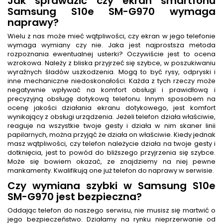
Jak sprawdzić czy ekran smartfonu
Samsung S10e SM-G970 wymaga
naprawy?
Wielu z nas może mieć wątpliwości, czy ekran w jego telefonie
wymaga wymiany czy nie. Jaka jest najprostsza metoda
rozpoznania ewentualnej usterki? Oczywiście jest to ocena
wzrokowa. Należy z bliska przyjrzeć się szybce, w poszukiwaniu
wyraźnych śladów uszkodzenia. Mogą to być rysy, odpryski i
inne mechaniczne niedoskonałości. Każda z tych rzeczy może
negatywnie wpływać na komfort obsługi i prawidłową i
precyzyjną obsługę dotykową telefonu. Innym sposobem na
ocenę jakości działania ekranu dotykowego, jest komfort
wynikający z obsługi urządzenia. Jeżeli telefon działa właściwie,
reaguje na wszystkie twoje gesty i działa w nim skaner linii
papilarnych, można przyjąć że działa on właściwie. Kiedy jednak
masz wątpliwości, czy telefon należycie działa na twoje gesty i
dotknięcia, jest to powód do bliższego przyjrzenia się szybce.
Może się bowiem okazać, ze znajdziemy na niej pewne
mankamenty. Kwalifikują one już telefon do naprawy w serwisie.
Czy wymiana szybki w Samsung S10e
SM-G970 jest bezpieczna?
Oddając telefon do naszego serwisu, nie musisz się martwić o
jego bezpieczeństwo. Działamy na rynku nieprzerwanie od