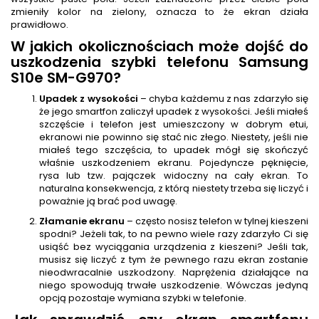
zmieniły kolor na zielony, oznacza to że ekran działa
prawidłowo.
W jakich okolicznościach może dojść do
uszkodzenia szybki telefonu Samsung
S10e SM-G970?
Upadek z wysokości
– chyba każdemu z nas zdarzyło się
że jego smartfon zaliczył upadek z wysokości. Jeśli miałeś
szczęście i telefon jest umieszczony w dobrym etui,
ekranowi nie powinno się stać nic złego. Niestety, jeśli nie
miałeś tego szczęścia, to upadek mógł się skończyć
właśnie uszkodzeniem ekranu. Pojedyncze pęknięcie,
rysa lub tzw. pajączek widoczny na cały ekran. To
naturalna konsekwencja, z którą niestety trzeba się liczyć i
poważnie ją brać pod uwagę.
Złamanie ekranu
– często nosisz telefon w tylnej kieszeni
spodni? Jeżeli tak, to na pewno wiele razy zdarzyło Ci się
usiąść bez wyciągania urządzenia z kieszeni? Jeśli tak,
musisz się liczyć z tym że pewnego razu ekran zostanie
nieodwracalnie uszkodzony. Naprężenia działające na
niego spowodują trwałe uszkodzenie. Wówczas jedyną
opcją pozostaje wymiana szybki w telefonie.