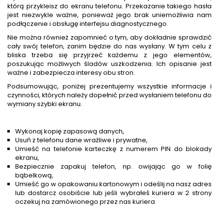
którą przykleisz do ekranu telefonu. Przekazanie takiego hasła
jest niezwykle ważne, ponieważ jego brak uniemożliwia nam
podłączenie i obsługę interfejsu diagnostycznego.
Nie można również zapomnieć o tym, aby dokładnie sprawdzić
cały swój telefon, zanim będzie do nas wysłany. W tym celu z
bliska trzeba się przyjrzeć każdemu z jego elementów,
poszukując możliwych śladów uszkodzenia. Ich opisanie jest
ważne i zabezpiecza interesy obu stron.
Podsumowując, poniżej prezentujemy wszystkie informacje i
czynności, których należy dopełnić przed wysłaniem telefonu do
wymiany szybki ekranu.
Wykonaj kopię zapasową danych,
Usuń z telefonu dane wrażliwe i prywatne,
Umieść na telefonie karteczkę z numerem PIN do blokady
ekranu,
Bezpiecznie zapakuj telefon, np. owijając go w folię
bąbelkową,
Umieść go w opakowaniu kartonowym i odeślij na nasz adres
lub dostarcz osobiście lub jeśli wybrałeś kuriera w 2 strony
oczekuj na zamówionego przez nas kuriera