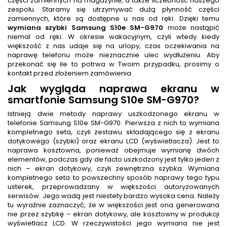
części zamiennych na magazynie, a także liczebność naszego
zespołu. Staramy się utrzymywać dużą płynność części
zamiennych, które są dostępne u nas od ręki. Dzięki temu
wymiana szybki Samsung S10e SM-G970
może nastąpić
niemal od ręki. W okresie wakacyjnym, czyli wtedy kiedy
większość z nas udaje się na urlopy, czas oczekiwania na
naprawę telefonu może nieznacznie ulec wydłużeniu. Aby
przekonać się ile to potrwa w Twoim przypadku, prosimy o
kontakt przed złożeniem zamówienia.
Jak wygląda naprawa ekranu w
smartfonie Samsung S10e SM-G970?
Istnieją dwie metody naprawy uszkodzonego ekranu w
telefonie Samsung S10e SM-G970. Pierwsza z nich to wymiana
kompletnego seta, czyli zestawu składającego się z ekranu
dotykowego (szybki) oraz ekranu LCD (wyświetlacza). Jest to
naprawa kosztowna, ponieważ obejmuje wymianę dwóch
elementów, podczas gdy de facto uszkodzony jest tylko jeden z
nich – ekran dotykowy, czyli zewnętrzna szybka. Wymiana
kompletnego seta to powszechny sposób naprawy tego typu
usterek, przeprowadzany w większości autoryzowanych
serwisów. Jego wadą jest niestety bardzo wysoka cena. Należy
tu wyraźnie zaznaczyć, że w większości jest ona generowana
nie przez szybkę – ekran dotykowy, ale kosztowny w produkcji
wyświetlacz LCD. W rzeczywistości jego wymiana nie jest