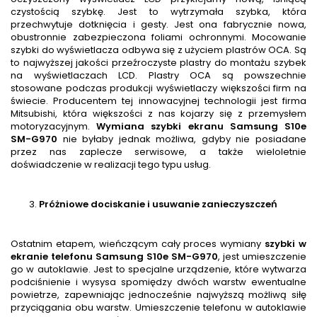
czystością szybkę. Jest to wytrzymała szybka, która
przechwytuje dotknięcia i gesty. Jest ona fabrycznie nowa,
obustronnie zabezpieczona foliami ochronnymi. Mocowanie
szybki do wyświetlacza odbywa się z użyciem plastrów OCA. Są
to najwyższej jakości przeźroczyste plastry do montażu szybek
na wyświetlaczach LCD. Plastry OCA są powszechnie
stosowane podczas produkcji wyświetlaczy większości firm na
świecie. Producentem tej innowacyjnej technologii jest firma
Mitsubishi, która większości z nas kojarzy się z przemysłem
motoryzacyjnym.
Wymiana szybki ekranu Samsung S10e
SM-G970
nie byłaby jednak możliwa, gdyby nie posiadane
przez nas zaplecze serwisowe, a także wieloletnie
doświadczenie w realizacji tego typu usług.
Próżniowe dociskanie i usuwanie zanieczyszczeń
Ostatnim etapem, wieńczącym cały proces wymiany
szybki w
ekranie telefonu Samsung S10e SM-G970
, jest umieszczenie
go w autoklawie. Jest to specjalne urządzenie, które wytwarza
podciśnienie i wysysa spomiędzy dwóch warstw ewentualne
powietrze, zapewniając jednocześnie najwyższą możliwą siłę
przyciągania obu warstw. Umieszczenie telefonu w autoklawie