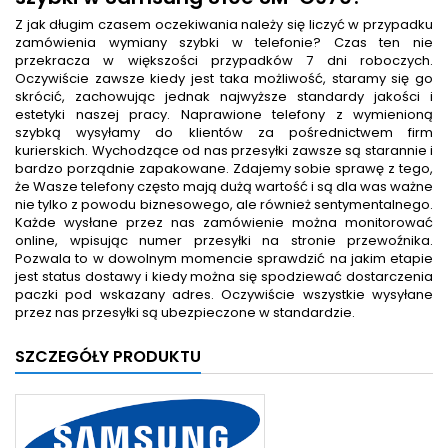
Z jak długim czasem oczekiwania należy się liczyć w przypadku
zamówienia wymiany szybki w telefonie? Czas ten nie
przekracza w większości przypadków 7 dni roboczych.
Oczywiście zawsze kiedy jest taka możliwość, staramy się go
skrócić, zachowując jednak najwyższe standardy jakości i
estetyki naszej pracy. Naprawione telefony z wymienioną
szybką wysyłamy do klientów za pośrednictwem firm
kurierskich. Wychodzące od nas przesyłki zawsze są starannie i
bardzo porządnie zapakowane. Zdajemy sobie sprawę z tego,
że Wasze telefony często mają dużą wartość i są dla was ważne
nie tylko z powodu biznesowego, ale również sentymentalnego.
Każde wysłane przez nas zamówienie można monitorować
online, wpisując numer przesyłki na stronie przewoźnika.
Pozwala to w dowolnym momencie sprawdzić na jakim etapie
jest status dostawy i kiedy można się spodziewać dostarczenia
paczki pod wskazany adres. Oczywiście wszystkie wysyłane
przez nas przesyłki są ubezpieczone w standardzie.
SZCZEGÓŁY PRODUKTU