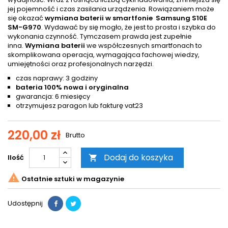
jej pojemność i czas zasilania urządzenia. Rowiązaniem może
się okazać
wymiana baterii w smartfonie Samsung S10E
SM-G970
. Wydawać by się mogło, że jest to prosta i szybka do
wykonania czynność. Tymczasem prawda jest zupełnie
inna.
Wymiana baterii
we współczesnych smartfonach to
skomplikowana operacja, wymagająca fachowej wiedzy,
umiejętności oraz profesjonalnych narzędzi.
czas naprawy: 3 godziny
bateria 100% nowa i oryginalna
gwarancja: 6 miesięcy
otrzymujesz paragon lub fakturę vat23
220,00 zł
Brutto
Dodaj do koszyka
Ilość


Ostatnie sztuki w magazynie
Udostępnij