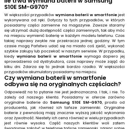
Ile trwa
wymiana baterii
w Samsung
S10E SM-G970
?
W większości przypadków
wymiana baterii w smartfonie
jest
wykonywana od ręki. Dotyczy to tych przypadków, w których
posiadamy części zamienne na magazynie. Zawsze staramy
się utrzymać dużą dostępność części zamiennych, tak aby móc
na miejscu wymienić baterię w każdym modelu telefonu. Czas
takiej naprawy zwykle nie przekracza jednej godziny. W tym
czasie mogą Państwo udać się na miasto coś zjeść, wykonać
szybkie zakupy lub poczekać w naszym serwisie. W przypadku,
kiedy
wymiana baterii w smartfonie
wymaga dopiero jej
sprowadzenia od dystrybutora, czas naprawy może zająć do
kilku dni. Zdarza się to jednak bardzo rzadko. W większości
przypadków akumulatory posiadamy na miejscu.
Czy
wymiana baterii w smartfonie
odbywa się na oryginalnych częściach?
Odpowiedź na to pytanie nie jest jednoznaczna. I tak, i nie. To
zależy od naszego klienta. Posiadamy w ofercie zarówno
oryginalne baterie do
Samsung S10E SM-G970
, prosto od
producenta, jak również ich tańsze zamienniki. Oryginalne
baterie z pewnością mają znacznie wyższą jakość wykonania
oraz żywotność. Niestety ich cena również w wielu przypadkach
jest równie wysoka. Część naszych klientów woli zatem
świadomie założyć w telefonie tańsze zamienniki, zdając sobie