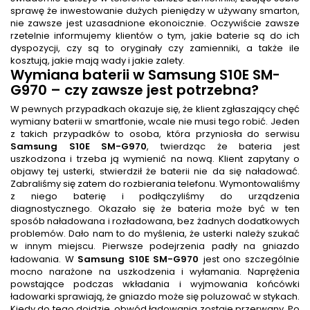
sprawę że inwestowanie dużych pieniędzy w używany smarton,
nie zawsze jest uzasadnione ekonoicznie. Oczywiście zawsze
rzetelnie informujemy klientów o tym, jakie baterie są do ich
dyspozycji, czy są to oryginały czy zamienniki, a także ile
kosztują, jakie mają wady i jakie zalety.
Wymiana baterii
w Samsung S10E SM-
G970
– czy zawsze jest potrzebna?
W pewnych przypadkach okazuje się, że klient zgłaszający chęć
wymiany baterii w smartfonie, wcale nie musi tego robić. Jeden
z takich przypadków to osoba, która przyniosła do serwisu
Samsung S10E SM-G970
, twierdząc że bateria jest
uszkodzona i trzeba ją wymienić na nową. Klient zapytany o
objawy tej usterki, stwierdził że baterii nie da się naładować.
Zabraliśmy się zatem do rozbierania telefonu. Wymontowaliśmy
z niego baterię i podłączyliśmy do urządzenia
diagnostycznego. Okazało się że bateria może być w ten
sposób naładowana i rozładowana, bez żadnych dodatkowych
problemów. Dało nam to do myślenia, że usterki należy szukać
w innym miejscu. Pierwsze podejrzenia padły na gniazdo
ładowania. W
Samsung S10E SM-G970
jest ono szczególnie
mocno narażone na uszkodzenia i wyłamania. Naprężenia
powstające podczas wkładania i wyjmowania końcówki
ładowarki sprawiają, że gniazdo może się poluzować w stykach.
Kiedy do tego dojdzie, obwód ładowania zostaje przerwany. Po