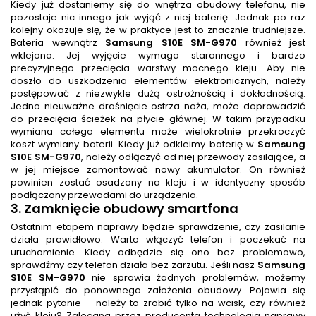
Kiedy już dostaniemy się do wnętrza obudowy telefonu, nie
pozostaje nic innego jak wyjąć z niej baterię. Jednak po raz
kolejny okazuje się, że w praktyce jest to znacznie trudniejsze.
Bateria wewnątrz
Samsung S10E SM-G970
również jest
wklejona. Jej wyjęcie wymaga starannego i bardzo
precyzyjnego przecięcia warstwy mocnego kleju. Aby nie
doszło do uszkodzenia elementów elektronicznych, należy
postępować z niezwykle dużą ostrożnością i dokładnością.
Jedno nieuważne draśnięcie ostrza noża, może doprowadzić
do przecięcia ścieżek na płycie głównej. W takim przypadku
wymiana całego elementu może wielokrotnie przekroczyć
koszt wymiany baterii. Kiedy już odkleimy baterię w
Samsung
S10E SM-G970
, należy odłączyć od niej przewody zasilające, a
w jej miejsce zamontować nowy akumulator. On również
powinien zostać osadzony na kleju i w identyczny sposób
podłączony przewodami do urządzenia.
3. Zamknięcie obudowy smartfona
Ostatnim etapem naprawy będzie sprawdzenie, czy zasilanie
działa prawidłowo. Warto włączyć telefon i poczekać na
uruchomienie. Kiedy odbędzie się ono bez problemowo,
sprawdźmy czy telefon działa bez zarzutu. Jeśli nasz
Samsung
S10E SM-G970
nie sprawia żadnych problemów, możemy
przystąpić do ponownego założenia obudowy. Pojawia się
jednak pytanie – należy to zrobić tylko na wcisk, czy również
użyć kleju? Zalecana przez producenta technologia naprawy