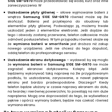
S10E SM-G970
może przedostawać się woda, kurz oraz inne
zanieczyszczenia. W
Uszkodzenie płyty głównej
– siłowe wyjmowanie baterii z
wnętrza
Samsung S10E SM-G970
również może się źle
skończyć. Bateria jest przyklejona do obudowy lub
elementów płyty głównej. Podważając ją, możemy trwale
uszkodzić jeden z elementów elektroniki. Jeśli dojdzie do
tego i obwody zostaną przerwane, telefon całkowicie może
odmówić posłuszeństwa. W tym przypadku również okaże się
że
wymiana baterii w smartfonie
jest droższa niż zakup
nowego urządzenia. Jeśli nie chcesz do tego dopuścić,
oddaj telefon do profesjonalnego serwisu.
Uszkodzenie ekranu dotykowego
– wydawać by się mogło
że
wymiana baterii
w
Samsung S10E SM-G970
nie może
zagrażać ekranowi dotykowemu. Kolejny błąd. Jeśli
będziemy wykonywać taką naprawę na źle przygotowanym
podłożu, to uszkodzenie, zarysowanie, a nawet pęknięcie
ekranu jest bardzo pradwopodobne. Dlaczego? Kiedy
telefon będzie ułożony w czasie naprawy ekranem do dołu,
na twardej i nierównej powierzchni, to powstają na nim duże
naprężenia. Mogą one doprowadzić do tego, że wyświetlacz
pęknie i opórcz wymiany baterii, będzie nas czekać również
wymiana ekranu.