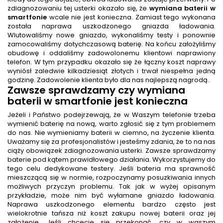
zdiagnozowaniu tej usterki okazało się, że
wymiana baterii w
smartfonie
wcale nie jest konieczna. Zamiast tego wykonana
została naprawa uszkodzonego gniazda ładowania.
Wlutowaliśmy nowe gniazdo, wykonaliśmy testy i ponownie
zamocowaliśmy dotychczasową baterię. Na końcu założyliśmy
obudowę i oddaliśmy zadowolonemu klientowi naprawiony
telefon. W tym przypadku okazało się że łączny koszt naprawy
wyniósł zaledwie kilkadziesiąt złotych i trwał niespełna jedną
godzinę. Zadowolenie klienta było dla nas najlepszą nagrodą.
Zawsze sprawdzamy czy wymiana
baterii w smartfonie jest konieczna
Jeżeli i Państwo podejrzewają, że w Waszym telefonie trzeba
wymienić baterię na nową, warto zgłosić się z tym problemem
do nas. Nie wymieniamy baterii w ciemno, na życzenie klienta.
Uważamy się za profesjonalistów i jesteśmy zdania, że to na nas
ciąży obowiązek zdiagnozowania usterki. Zawsze sprawdzamy
baterie pod kątem prawidłowego działania. Wykorzystujemy do
tego celu dedykowane testery. Jeśli bateria ma sprawność
mieszczącą się w normie, rozpoczynamy posuzkiwania innych
możliwych przyczyn problemu. Tak jak w wyżej opisanym
przykładzie, może nim być wyłamane gniazdo ładowania.
Naprawa uszkodzonego elementu bardzo często jest
wielokrotnie tańsza niż koszt zakupu nowej baterii oraz jej
założenie. Jeśli chcecie się przekonać, czy w waszym