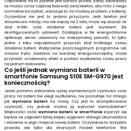
Odpowiedź na to pytanie jest bardzo prosta. Kiedy zauważasz
że musisz coraz częściej ładować swój telefon, aby móc z niego
normalnie korzystać, wskazuje to na możliwy problem z baterią.
Oczywiście nie jest to jedyna przyczyna. Jeśli telefon jest
stosunkowo młody, ma nie więcej niż 2 lata, może się okazać że
zbyt krótki czas działania baterii jest wynikiem źle
skonfigurowanych ustawień. Działające w tle energochłonne
aplikacje, ekran ustawiony na maksymalną jasność, to tylko
jedne z kilku najczęstszych przyczyn zbyt krótkiego czasu
działania baterii. Wyłączenie poszczególnych programów lub
zmiana trybu zasilania na bardziej energooszczędny, może
przynieść oczekiwany efekt w postaci wydłużenia czasu pracy
na jednym ładowaniu.
Co jeśli jednak
wymiana baterii w
smartfonie Samsung S10E SM-G970
jest
koniecznością?
Jeżeli pomimo wykonania wyżej wymienionych czynności czas
pracy na baterii nie uległ wydłużeniu, nie pozostaje nic innego
jak
wymiana baterii
na nową. Czy jest to skomplikowana
czynność, czy jednak można ją wykonać samodzielnie?
Większości osób
wymiana baterii w smartfonie
kojarzyć się
będzie ze zdjęciem tylnej klapki, wyjęciem starego akumulatora
i włożenie w jego miejsce nowej baterii. Oczywiście to wszyskto
prawda, ale tylko dla strarszych modeli telefonów. We