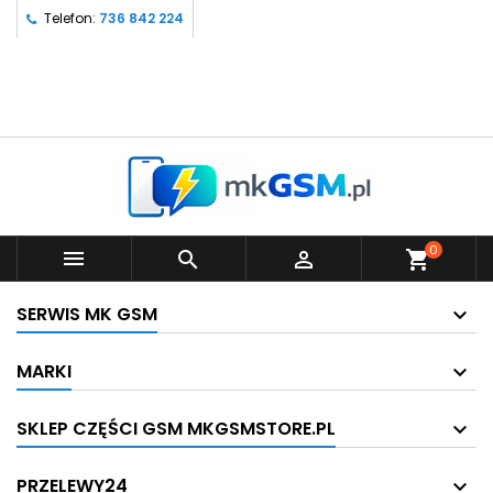
Telefon:
736 842 224
0



shopping_cart
SERWIS MK GSM
MARKI
SKLEP CZĘŚCI GSM MKGSMSTORE.PL
PRZELEWY24