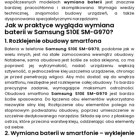
współczesnych modelach
wymiana baterii
jest znacznie
bardziej pracochłonna i skomplikowana. Wymaga wiedzy
technicznej, znajomości budowy urządzeń, a także
dysponowania specjalistycznymi narzędziami.
Jak w praktyce wygląda
wymiana
baterii
w Samsung S10E SM-G970?
1. Rozklejenie obudowy smartfona
Bateria w telefonie
Samsung S10E SM-G970
, podobnie jak w
wielu innych, jest na stałe zamocowana wewnątrz obudowy.
Notabene, sama obudowa jest ściśle ze soba sklejona, co ma
poprawić jej wytrzymałość, nadać urządzeniu większą
sztywność, a jednocześnie klej uszczelnia urządzenie, chroniąc
je przed penetracją wilgoci. Aby móc dostać się do wnętrza
smartfonu, niezbędne jest rozklejenie całej obudowy. To bardzo
precyzyjne zadanie, wymagające maksimum ostrożności.
Obudowa smartfona
Samsung S10E SM-G970
jest bardzo
ściśle spasowana. Do łączenia obu elementów wykorzystano
niezwykle silny klej. Rozłączenie obu elementów polega na
stopniowym podważaniu obudowy, poprzez umieszczenie w
szczelnie dedykowanego narzędzia. Składa się ono z płaskiego
ostrza, które przecina warstwę kleju, oddzielając oba elementy
od siebie.
2.
Wymiana baterii w smartfonie
– wyklejenie