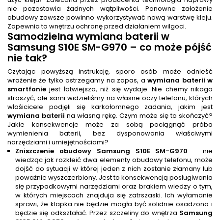
nie pozostawia żadnych wątpliwości. Ponowne założenie
obudowy zawsze powinno wykorzystywać nową warstwę kleju.
Zapewnia to wnętrzu ochronę przed działaniem wilgoci.
Samodzielna
wymiana baterii
w
Samsung S10E SM-G970 – co może pójść
nie tak?
Czytając powyższą instrukcję, sporo osób może odnieść
wrażenie że tylko ostrzegamy na zapas, a
wymiana baterii w
smartfonie
jest łatwiejsza, niż się wydaje. Nie chemy nikogo
straszyć, ale sami widzieliśmy na własne oczy telefonu, których
właśicicele podjęli się karkołomnego zadania, jakim jest
wymiana baterii
na własną rękę. Czym może się to skończyć?
Jakie konsekwencje może za sobą pociągnąć próba
wymienienia baterii, bez dysponowania właściwymi
narzędziami i umiejętnościami?
Zniszczenie obudowy Samsung S10E SM-G970
– nie
wiedząc jak rozkleić dwa elementy obudowy telefonu, może
dojść do sytuacji w której jeden z nich zostanie złamany lub
poważnie wyszczerbiony. Jest to konsekwencją posługiwania
się przypadkowymi narzędziami oraz brakiem wiedzy o tym,
w których miejscach znajduja się zatrszaski. Ich wyłamanie
sprawi, że klapka nie będzie mogła być solidnie osadzona i
będzie się odkształać. Przez szczeliny do wnętrza
Samsung