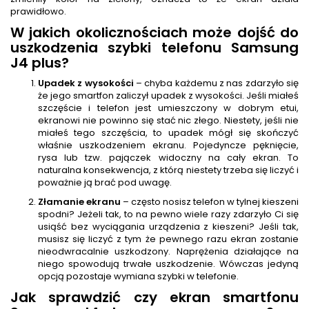
prawidłowo.
W jakich okolicznościach może dojść do
uszkodzenia szybki telefonu Samsung
J4 plus?
Upadek z wysokości
– chyba każdemu z nas zdarzyło się
że jego smartfon zaliczył upadek z wysokości. Jeśli miałeś
szczęście i telefon jest umieszczony w dobrym etui,
ekranowi nie powinno się stać nic złego. Niestety, jeśli nie
miałeś tego szczęścia, to upadek mógł się skończyć
właśnie uszkodzeniem ekranu. Pojedyncze pęknięcie,
rysa lub tzw. pajączek widoczny na cały ekran. To
naturalna konsekwencja, z którą niestety trzeba się liczyć i
poważnie ją brać pod uwagę.
Złamanie ekranu
– często nosisz telefon w tylnej kieszeni
spodni? Jeżeli tak, to na pewno wiele razy zdarzyło Ci się
usiąść bez wyciągania urządzenia z kieszeni? Jeśli tak,
musisz się liczyć z tym że pewnego razu ekran zostanie
nieodwracalnie uszkodzony. Naprężenia działające na
niego spowodują trwałe uszkodzenie. Wówczas jedyną
opcją pozostaje wymiana szybki w telefonie.
Jak sprawdzić czy ekran smartfonu