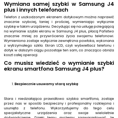
Wymiana samej szybki w Samsung J4
plus i innych telefonach
Telefon z uszkodzonym ekranem dotykowym można naprawić
znacznie szybciej, taniej i prościej, wymieniając wyłącznie
szybkę w takim urządzeniu. Decydując się na usługę polegającą
na wymianie szybki ekranu w Samsung J4 plus, płacą Państwo
znacznie mniej za przywrócenia życia swojemu telefonowi.
Wymieniona zostaje wyłącznie zewnętrzna powłoka, wykonana
z wytrzymałego szkła. Ekran LCD, czyli wyświetlacz telefonu i
dotyk w dalszym ciągu pozostaje ten sam, co znacząco obniża
koszt całej operacji.
Co musisz wiedzieć o wymianie szybki
ekranu smartfona Samsung J4 plus?
Bezpiecznie usuwamy starą szybkę
Stara i niedziałająca prawidłowo szybka smartfona, zostaje
przez nas w sposób bezpieczny i profesjonalny rozklejona i
usunięta z telefonu. Wykorzystujemy do tego celu
specjalistyczne urządzenia oraz swoje wieloletnie
doświadczenie. Dzięki temu możemy zagwarantować, że