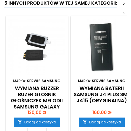
5 INNYCH PRODUKTÓW W TEJ SAMEJ KATEGORII:
>
<
MARKA:
SERWIS SAMSUNG
MARKA:
SERWIS SAMSUNG
WYMIANA BUZZER
WYMIANA BATERII
BUZER GŁOŚNIK
SAMSUNG J4 PLUS SM-
GŁOŚNICZEK MELODII
J415 (ORYGINALNA)
SAMSUNG GALAXY
Cena
Cena
J4+ SM-J415 KRAKÓW
130,00 zł
160,00 zł
Dodaj do koszyka
Dodaj do koszyka

