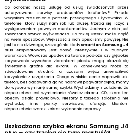
Co odróżnia naszą usługę od usług świadczonych przez
autoryzowane serwisy producentów telefonów? Przede
wszystkim zrozumienie potrzeb przeciętnego użytkownika. W
telefonie, który służył nam rok lub dłużej, trzeba się liczyć z
występowaniem pewnych mankamentów. Jednym z nich jest
zniszczona szybka wyświetlacza. Do takiej usterki może dojść
na wiele sposobów. Większość z nich opisaliśmy powyżej. Nie
jest to nic dziwnego, szczególnie kiedy
smartfon
Samsung J4
plus
eksploatowany jest dosyć intensywnie i w trudnych
warunkach. Wówczas upadek na twarde podłoże czy głębokie
zarysowania wywołane ziarenkami piasku mogą okazać się
śmiertelnie groźne dla ekranu. W konsekwencji może to
zdecydowanie utrudnić, a czasami wręcz uniemożliwić
korzystanie z urządzenia. Chcąc w niskiej cenie naprawić taki
telefon, bez oddawania go na naprawę pogwarancyjną, mamy
do wyboru wymianę samej szybki. Wychodzimy z założenia że
niepotrzebne jest wymienianie również ekranu LCD, skoro ten
obecny działa prawidłowo. Niestety z takiego założenia nie
wychodzą inne punkty serwisowe, oferując klientom
niepotrzebnie szeroki zakres wykonania naprawy.
Uszkodzona szybka ekranu Samsung J4
plus – czy trzeba się tym martwić?