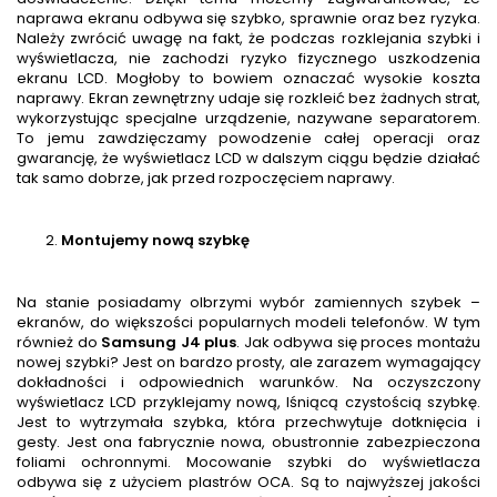
naprawa ekranu odbywa się szybko, sprawnie oraz bez ryzyka.
Należy zwrócić uwagę na fakt, że podczas rozklejania szybki i
wyświetlacza, nie zachodzi ryzyko fizycznego uszkodzenia
ekranu LCD. Mogłoby to bowiem oznaczać wysokie koszta
naprawy. Ekran zewnętrzny udaje się rozkleić bez żadnych strat,
wykorzystując specjalne urządzenie, nazywane separatorem.
To jemu zawdzięczamy powodzenie całej operacji oraz
gwarancję, że wyświetlacz LCD w dalszym ciągu będzie działać
tak samo dobrze, jak przed rozpoczęciem naprawy.
Montujemy nową szybkę
Na stanie posiadamy olbrzymi wybór zamiennych szybek –
ekranów, do większości popularnych modeli telefonów. W tym
również do
Samsung J4 plus
. Jak odbywa się proces montażu
nowej szybki? Jest on bardzo prosty, ale zarazem wymagający
dokładności i odpowiednich warunków. Na oczyszczony
wyświetlacz LCD przyklejamy nową, lśniącą czystością szybkę.
Jest to wytrzymała szybka, która przechwytuje dotknięcia i
gesty. Jest ona fabrycznie nowa, obustronnie zabezpieczona
foliami ochronnymi. Mocowanie szybki do wyświetlacza
odbywa się z użyciem plastrów OCA. Są to najwyższej jakości