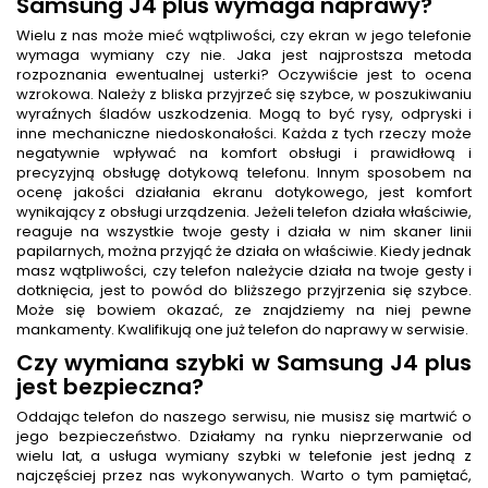
Samsung J4 plus wymaga naprawy?
Wielu z nas może mieć wątpliwości, czy ekran w jego telefonie
wymaga wymiany czy nie. Jaka jest najprostsza metoda
rozpoznania ewentualnej usterki? Oczywiście jest to ocena
wzrokowa. Należy z bliska przyjrzeć się szybce, w poszukiwaniu
wyraźnych śladów uszkodzenia. Mogą to być rysy, odpryski i
inne mechaniczne niedoskonałości. Każda z tych rzeczy może
negatywnie wpływać na komfort obsługi i prawidłową i
precyzyjną obsługę dotykową telefonu. Innym sposobem na
ocenę jakości działania ekranu dotykowego, jest komfort
wynikający z obsługi urządzenia. Jeżeli telefon działa właściwie,
reaguje na wszystkie twoje gesty i działa w nim skaner linii
papilarnych, można przyjąć że działa on właściwie. Kiedy jednak
masz wątpliwości, czy telefon należycie działa na twoje gesty i
dotknięcia, jest to powód do bliższego przyjrzenia się szybce.
Może się bowiem okazać, ze znajdziemy na niej pewne
mankamenty. Kwalifikują one już telefon do naprawy w serwisie.
Czy wymiana szybki w Samsung J4 plus
jest bezpieczna?
Oddając telefon do naszego serwisu, nie musisz się martwić o
jego bezpieczeństwo. Działamy na rynku nieprzerwanie od
wielu lat, a usługa wymiany szybki w telefonie jest jedną z
najczęściej przez nas wykonywanych. Warto o tym pamiętać,