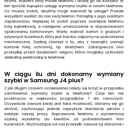
strona. Wybierz swój model telefonu i dodaj go do koszyka. W
ten sposób kupujesz usługę wymiany szybki w swoim telefonie.
Co musisz zrobić, abyśmy mogli wykonać tę usługę? Przede
wszystkim wysłać do nas swój telefon. Pamiętaj o jego solidnym
zapakowaniu. Najlepiej to zrobić poprzez owinięcie telefonu
folią bąbelkową, a następnie umieszczenie w dopasowanym
opakowaniu kartonowym. Warto wybrać karton o grubych i
sztywnych ściankach, który jest bardzo odporny na uszkodzenia
mechaniczne. Zadbaj również o to, aby z zewnątrz owinąć
kartonik folią ochronną, np. stretchem. Zabezpiecza ono
przesyłkę przed działaniem wilgoci, która mogłaby uszkodzić
delikatną elektronikę w telefonie.
W ciągu ilu dni dokonamy wymiany
szybki w Samsung J4 plus?
Z jak długim czasem oczekiwania należy się liczyć w przypadku
zamówienia wymiany szybki w telefonie? Czas ten nie
przekracza w większości przypadków 7 dni roboczych.
Oczywiście zawsze kiedy jest taka możliwość, staramy się go
skrócić, zachowując jednak najwyższe standardy jakości i
estetyki naszej pracy. Naprawione telefony z wymienioną
szybką wysyłamy do klientów za pośrednictwem firm
kurierskich. Wychodzące od nas przesyłki zawsze są starannie i