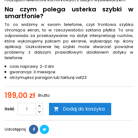
Na czym polega usterka szybki w
smartfonie?
To co widzimy w swoim telefonie, czyli frontowa szybka
chroniąca ekran, to w rzeczywistości szklana płytka. To ona
odpowiada za przekazywanie na dotyk interpretację ruchów,
które wykonujemy palcem po ekranie, wybierając np. ikony
aplikacji. Uszkodzenie tej szybki może stwarzać poważne
problemy z dalszym prawidłowym działaniem dotyku w
telefonie.
czas naprawy: 2-3 dni
gwarancja: 3 miesiące
otrzymujesz paragon lub fakturę vat23
199,00 zł
Brutto
Dodaj do koszyka
Ilość

Udostępnij