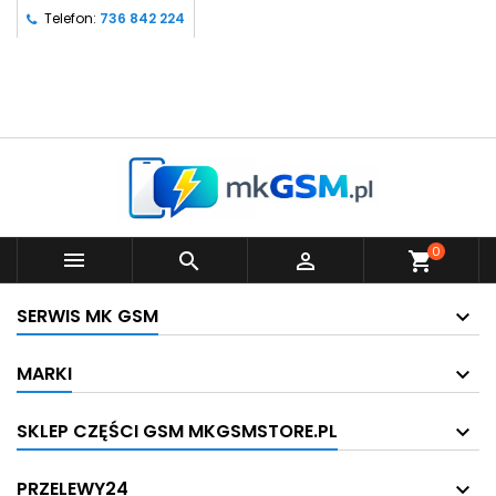
Telefon:
736 842 224
0



shopping_cart
SERWIS MK GSM
MARKI
SKLEP CZĘŚCI GSM MKGSMSTORE.PL
PRZELEWY24