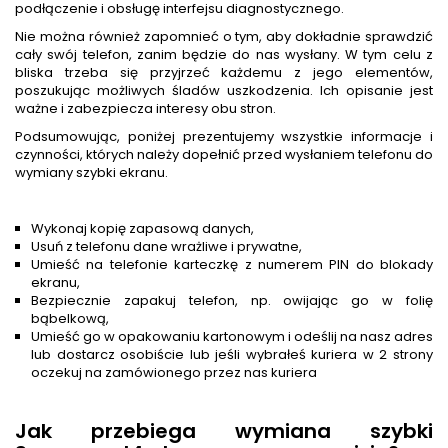
podłączenie i obsługę interfejsu diagnostycznego.
Nie można również zapomnieć o tym, aby dokładnie sprawdzić
cały swój telefon, zanim będzie do nas wysłany. W tym celu z
bliska trzeba się przyjrzeć każdemu z jego elementów,
poszukując możliwych śladów uszkodzenia. Ich opisanie jest
ważne i zabezpiecza interesy obu stron.
Podsumowując, poniżej prezentujemy wszystkie informacje i
czynności, których należy dopełnić przed wysłaniem telefonu do
wymiany szybki ekranu.
Wykonaj kopię zapasową danych,
Usuń z telefonu dane wrażliwe i prywatne,
Umieść na telefonie karteczkę z numerem PIN do blokady
ekranu,
Bezpiecznie zapakuj telefon, np. owijając go w folię
bąbelkową,
Umieść go w opakowaniu kartonowym i odeślij na nasz adres
lub dostarcz osobiście lub jeśli wybrałeś kuriera w 2 strony
oczekuj na zamówionego przez nas kuriera
Jak przebiega wymiana szybki