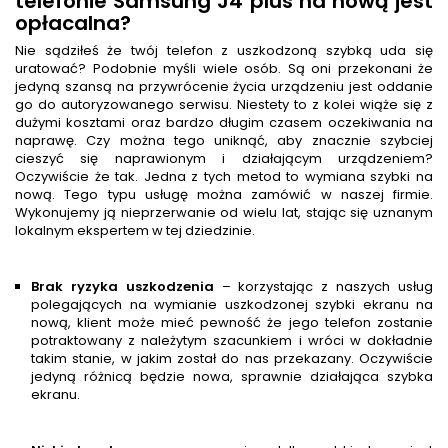
telefonie Samsung J4 plus na nową jest
opłacalna?
Nie sądziłeś że twój telefon z uszkodzoną szybką uda się
uratować? Podobnie myśli wiele osób. Są oni przekonani że
jedyną szansą na przywrócenie życia urządzeniu jest oddanie
go do autoryzowanego serwisu. Niestety to z kolei wiąże się z
dużymi kosztami oraz bardzo długim czasem oczekiwania na
naprawę. Czy można tego uniknąć, aby znacznie szybciej
cieszyć się naprawionym i działającym urządzeniem?
Oczywiście że tak. Jedna z tych metod to wymiana szybki na
nową. Tego typu usługę można zamówić w naszej firmie.
Wykonujemy ją nieprzerwanie od wielu lat, stając się uznanym
lokalnym ekspertem w tej dziedzinie.
Brak ryzyka uszkodzenia
– korzystając z naszych usług
polegających na wymianie uszkodzonej szybki ekranu na
nową, klient może mieć pewność że jego telefon zostanie
potraktowany z należytym szacunkiem i wróci w dokładnie
takim stanie, w jakim został do nas przekazany. Oczywiście
jedyną różnicą będzie nowa, sprawnie działająca szybka
ekranu.