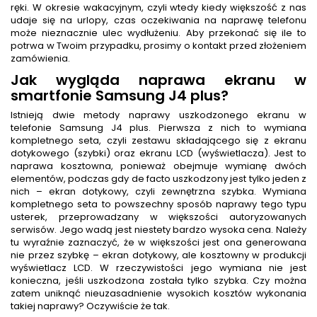
ręki. W okresie wakacyjnym, czyli wtedy kiedy większość z nas
udaje się na urlopy, czas oczekiwania na naprawę telefonu
może nieznacznie ulec wydłużeniu. Aby przekonać się ile to
potrwa w Twoim przypadku, prosimy o kontakt przed złożeniem
zamówienia.
Jak wygląda naprawa ekranu w
smartfonie Samsung J4 plus?
Istnieją dwie metody naprawy uszkodzonego ekranu w
telefonie Samsung J4 plus. Pierwsza z nich to wymiana
kompletnego seta, czyli zestawu składającego się z ekranu
dotykowego (szybki) oraz ekranu LCD (wyświetlacza). Jest to
naprawa kosztowna, ponieważ obejmuje wymianę dwóch
elementów, podczas gdy de facto uszkodzony jest tylko jeden z
nich – ekran dotykowy, czyli zewnętrzna szybka. Wymiana
kompletnego seta to powszechny sposób naprawy tego typu
usterek, przeprowadzany w większości autoryzowanych
serwisów. Jego wadą jest niestety bardzo wysoka cena. Należy
tu wyraźnie zaznaczyć, że w większości jest ona generowana
nie przez szybkę – ekran dotykowy, ale kosztowny w produkcji
wyświetlacz LCD. W rzeczywistości jego wymiana nie jest
konieczna, jeśli uszkodzona została tylko szybka. Czy można
zatem uniknąć nieuzasadnienie wysokich kosztów wykonania
takiej naprawy? Oczywiście że tak.