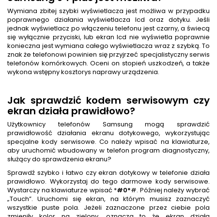
Wymiana zbitej szybki wyświetlacza jest możliwa w przypadku
poprawnego działania wyświetlacza lcd oraz dotyku. Jeśli
jednak wyświetlacz po włączeniu telefonu jest czarny, a świecą
się wyłącznie przyciski, lub ekran lcd nie wyświetla poprawnie
konieczna jest wymiana całego wyświetlacza wraz z szybką. To
znak że telefonowi powinien się przyjrzeć specjalistyczny serwis
telefonów komórkowych. Oceni on stopień uszkodzeń, a także
wykona wstępny kosztorys naprawy urządzenia.
Jak sprawdzić kodem serwisowym czy
ekran działa prawidłowo?
Użytkownicy telefonów Samsung mogą sprawdzić
prawidłowość działania ekranu dotykowego, wykorzystując
specjalne kody serwisowe. Co należy wpisać na klawiaturze,
aby uruchomić wbudowany w telefon program diagnostyczny,
służący do sprawdzenia ekranu?
Sprawdź szybko i łatwo czy ekran dotykowy w telefonie działa
prawidłowo. Wykorzystaj do tego darmowe kody serwisowe.
Wystarczy na klawiaturze wpisać *
#0*
#. Później należy wybrać
„Touch”. Uruchomi się ekran, na którym musisz zaznaczyć
wszystkie puste pola. Jeżeli zaznaczone przez ciebie pola
zmieniły kolor na zielony, oznacza to że ekran działa