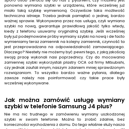
Sporo osób zwraca się do nas z pytaniem, czy możliwa jest
ponowna wymiana szybki w urządzeniu, które wcześniej już
miało taką szybkę wymienioną. Oczywiście taka możliwość
techniczna istnieje. Trzeba jednak pamiętać o jednej, bardzo
ważnej sprawie. Wykonywana przez nas usługa, czyli wymiana
szybki na nową, gwarantuje prawidłową jakość tylko wtedy,
kiedy z telefonu usuwamy oryginalną szybkę. Jeśli wcześniej
były już podejmowane próby wymiany szybki na nową i de facto
wymieniamy teraz zamiennik na kolejny zamiennik, czynność ta
jest przeprowadzana na odpowiedzialność zamawiającego.
Dlaczego? Niestety nie możemy być pewni tego, z jaką jakością
swoją pracę wykonali nasi poprzednicy. Czy do mocowania
zamiennej szybki wykorzystali plastry OCA od firmy Mitsubishi,
czy jednak zaufali innym, naszym zdaniem mniej sprawdzonym
rozwiązaniom. To wszystko bardzo ważne pytania, dlatego
zawsze należy nas poinformować czy takie prace były
wcześniej wykonywane.
Jak można zamówić usługę wymiany
szybki w telefonie Samsung J4 plus?
Nie ma nic trudnego w zamówieniu wymiany uszkodzonej
szybki w swoim telefonie. Można to zrobić zdalnie, bez
konieczności wychodzenia z domu. Do tego właśnie służy nasza