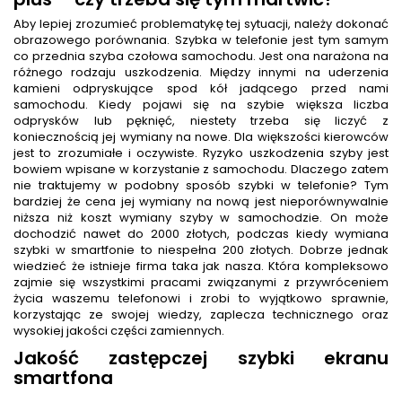
Aby lepiej zrozumieć problematykę tej sytuacji, należy dokonać
obrazowego porównania. Szybka w telefonie jest tym samym
co przednia szyba czołowa samochodu. Jest ona narażona na
różnego rodzaju uszkodzenia. Między innymi na uderzenia
kamieni odpryskujące spod kół jadącego przed nami
samochodu. Kiedy pojawi się na szybie większa liczba
odprysków lub pęknięć, niestety trzeba się liczyć z
koniecznością jej wymiany na nowe. Dla większości kierowców
jest to zrozumiałe i oczywiste. Ryzyko uszkodzenia szyby jest
bowiem wpisane w korzystanie z samochodu. Dlaczego zatem
nie traktujemy w podobny sposób szybki w telefonie? Tym
bardziej że cena jej wymiany na nową jest nieporównywalnie
niższa niż koszt wymiany szyby w samochodzie. On może
dochodzić nawet do 2000 złotych, podczas kiedy wymiana
szybki w smartfonie to niespełna 200 złotych. Dobrze jednak
wiedzieć że istnieje firma taka jak nasza. Która kompleksowo
zajmie się wszystkimi pracami związanymi z przywróceniem
życia waszemu telefonowi i zrobi to wyjątkowo sprawnie,
korzystając ze swojej wiedzy, zaplecza technicznego oraz
wysokiej jakości części zamiennych.
Jakość zastępczej szybki ekranu
smartfona