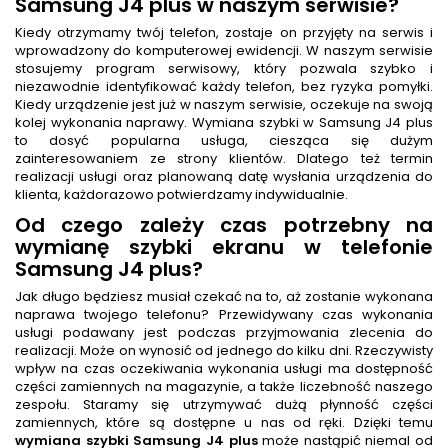
Samsung J4 plus w naszym serwisie?
Kiedy otrzymamy twój telefon, zostaje on przyjęty na serwis i
wprowadzony do komputerowej ewidencji. W naszym serwisie
stosujemy program serwisowy, który pozwala szybko i
niezawodnie identyfikować każdy telefon, bez ryzyka pomyłki.
Kiedy urządzenie jest już w naszym serwisie, oczekuje na swoją
kolej wykonania naprawy. Wymiana szybki w Samsung J4 plus
to dosyć popularna usługa, ciesząca się dużym
zainteresowaniem ze strony klientów. Dlatego też termin
realizacji usługi oraz planowaną datę wysłania urządzenia do
klienta, każdorazowo potwierdzamy indywidualnie.
Od czego zależy czas potrzebny na
wymianę szybki ekranu w telefonie
Samsung J4 plus?
Jak długo będziesz musiał czekać na to, aż zostanie wykonana
naprawa twojego telefonu? Przewidywany czas wykonania
usługi podawany jest podczas przyjmowania zlecenia do
realizacji. Może on wynosić od jednego do kilku dni. Rzeczywisty
wpływ na czas oczekiwania wykonania usługi ma dostępność
części zamiennych na magazynie, a także liczebność naszego
zespołu. Staramy się utrzymywać dużą płynność części
zamiennych, które są dostępne u nas od ręki. Dzięki temu
wymiana szybki Samsung J4 plus
może nastąpić niemal od