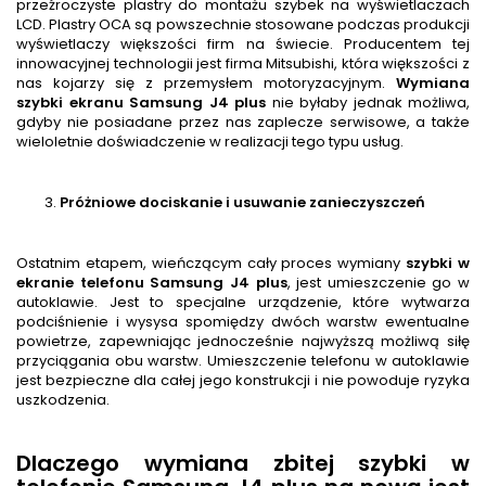
przeźroczyste plastry do montażu szybek na wyświetlaczach
LCD. Plastry OCA są powszechnie stosowane podczas produkcji
wyświetlaczy większości firm na świecie. Producentem tej
innowacyjnej technologii jest firma Mitsubishi, która większości z
nas kojarzy się z przemysłem motoryzacyjnym.
Wymiana
szybki ekranu Samsung J4 plus
nie byłaby jednak możliwa,
gdyby nie posiadane przez nas zaplecze serwisowe, a także
wieloletnie doświadczenie w realizacji tego typu usług.
Próżniowe dociskanie i usuwanie zanieczyszczeń
Ostatnim etapem, wieńczącym cały proces wymiany
szybki w
ekranie telefonu Samsung J4 plus
, jest umieszczenie go w
autoklawie. Jest to specjalne urządzenie, które wytwarza
podciśnienie i wysysa spomiędzy dwóch warstw ewentualne
powietrze, zapewniając jednocześnie najwyższą możliwą siłę
przyciągania obu warstw. Umieszczenie telefonu w autoklawie
jest bezpieczne dla całej jego konstrukcji i nie powoduje ryzyka
uszkodzenia.
Dlaczego wymiana zbitej szybki w