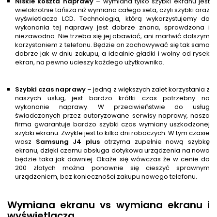
Niskie koszta naprawy
– wymiana tylko szybki ekranu jest
wielokrotnie tańsza niż wymiana całego seta, czyli szybki oraz
wyświetlacza LCD. Technologia, którą wykorzystujemy do
wykonania tej naprawy jest dobrze znana, sprawdzona i
niezawodna. Nie trzeba się jej obawiać, ani martwić dalszym
korzystaniem z telefonu. Będzie on zachowywać się tak samo
dobrze jak w dniu zakupu, a idealnie gładki i wolny od rysek
ekran, na pewno ucieszy każdego użytkownika.
Szybki czas naprawy
– jedną z większych zalet korzystania z
naszych usług, jest bardzo krótki czas potrzebny na
wykonanie naprawy. W przeciwieństwie do usług
świadczonych przez autoryzowane serwisy naprawy, nasza
firma gwarantuje bardzo szybki czas wymiany uszkodzonej
szybki ekranu. Zwykle jest to kilka dni roboczych. W tym czasie
wasz
Samsung J4 plus
otrzyma zupełnie nową szybkę
ekranu, dzięki czemu obsługa dotykowa urządzenia na nowo
będzie taka jak dawniej. Okaże się wówczas że w cenie do
200 złotych można ponownie się cieszyć sprawnym
urządzeniem, bez konieczności zakupu nowego telefonu.
Wymiana ekranu vs wymiana ekranu i
wyświetlacza