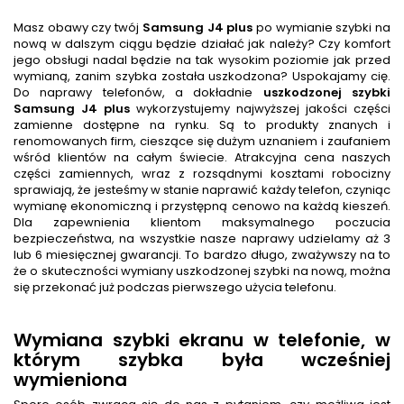
Masz obawy czy twój
Samsung J4 plus
po wymianie szybki na
nową w dalszym ciągu będzie działać jak należy? Czy komfort
jego obsługi nadal będzie na tak wysokim poziomie jak przed
wymianą, zanim szybka została uszkodzona? Uspokajamy cię.
Do naprawy telefonów, a dokładnie
uszkodzonej szybki
Samsung J4 plus
wykorzystujemy najwyższej jakości części
zamienne dostępne na rynku. Są to produkty znanych i
renomowanych firm, cieszące się dużym uznaniem i zaufaniem
wśród klientów na całym świecie. Atrakcyjna cena naszych
części zamiennych, wraz z rozsądnymi kosztami robocizny
sprawiają, że jesteśmy w stanie naprawić każdy telefon, czyniąc
wymianę ekonomiczną i przystępną cenowo na każdą kieszeń.
Dla zapewnienia klientom maksymalnego poczucia
bezpieczeństwa, na wszystkie nasze naprawy udzielamy aż 3
lub 6 miesięcznej gwarancji. To bardzo długo, zważywszy na to
że o skuteczności wymiany uszkodzonej szybki na nową, można
się przekonać już podczas pierwszego użycia telefonu.
Wymiana szybki ekranu w telefonie, w
którym szybka była wcześniej
wymieniona