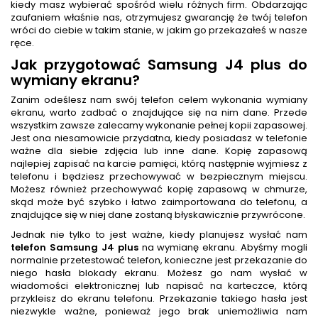
kiedy masz wybierać spośród wielu różnych firm. Obdarzając
zaufaniem właśnie nas, otrzymujesz gwarancję że twój telefon
wróci do ciebie w takim stanie, w jakim go przekazałeś w nasze
ręce.
Jak przygotować Samsung J4 plus do
wymiany ekranu?
Zanim odeślesz nam swój telefon celem wykonania wymiany
ekranu, warto zadbać o znajdujące się na nim dane. Przede
wszystkim zawsze zalecamy wykonanie pełnej kopii zapasowej.
Jest ona niesamowicie przydatna, kiedy posiadasz w telefonie
ważne dla siebie zdjęcia lub inne dane. Kopię zapasową
najlepiej zapisać na karcie pamięci, którą następnie wyjmiesz z
telefonu i będziesz przechowywać w bezpiecznym miejscu.
Możesz również przechowywać kopię zapasową w chmurze,
skąd może być szybko i łatwo zaimportowana do telefonu, a
znajdujące się w niej dane zostaną błyskawicznie przywrócone.
Jednak nie tylko to jest ważne, kiedy planujesz wysłać nam
telefon Samsung J4 plus
na wymianę ekranu. Abyśmy mogli
normalnie przetestować telefon, konieczne jest przekazanie do
niego hasła blokady ekranu. Możesz go nam wysłać w
wiadomości elektronicznej lub napisać na karteczce, którą
przykleisz do ekranu telefonu. Przekazanie takiego hasła jest
niezwykle ważne, ponieważ jego brak uniemożliwia nam