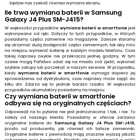
będzie nas czekać również wymiana ekranu.
Ile trwa
wymiana baterii
w Samsung
Galaxy J4 Plus SM-J415
?
W większości przypadków
wymiana baterii w smartfonie
jest
wykonywana od ręki. Dotyczy to tych przypadków, w których
posiadamy części zamienne na magazynie. Zawsze staramy
się utrzymać dużą dostępność części zamiennych, tak aby móc
na miejscu wymienić baterię w każdym modelu telefonu. Czas
takiej naprawy zwykle nie przekracza jednej godziny. W tym
czasie mogą Państwo udać się na miasto coś zjeść, wykonać
szybkie zakupy lub poczekać w naszym serwisie. W przypadku,
kiedy
wymiana baterii w smartfonie
wymaga dopiero jej
sprowadzenia od dystrybutora, czas naprawy może zająć do
kilku dni. Zdarza się to jednak bardzo rzadko. W większości
przypadków akumulatory posiadamy na miejscu.
Czy
wymiana baterii w smartfonie
odbywa się na oryginalnych częściach?
Odpowiedź na to pytanie nie jest jednoznaczna. I tak, i nie. To
zależy od naszego klienta. Posiadamy w ofercie zarówno
oryginalne baterie do
Samsung Galaxy J4 Plus SM-J415
,
prosto od producenta, jak również ich tańsze zamienniki.
Oryginalne baterie z pewnością mają znacznie wyższą jakość
wykonania oraz żywotność. Niestety ich cena również w wielu