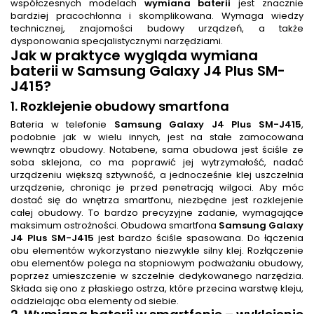
współczesnych modelach
wymiana baterii
jest znacznie
bardziej pracochłonna i skomplikowana. Wymaga wiedzy
technicznej, znajomości budowy urządzeń, a także
dysponowania specjalistycznymi narzędziami.
Jak w praktyce wygląda
wymiana
baterii
w Samsung Galaxy J4 Plus SM-
J415?
1. Rozklejenie obudowy smartfona
Bateria w telefonie
Samsung Galaxy J4 Plus SM-J415
,
podobnie jak w wielu innych, jest na stałe zamocowana
wewnątrz obudowy. Notabene, sama obudowa jest ściśle ze
soba sklejona, co ma poprawić jej wytrzymałość, nadać
urządzeniu większą sztywność, a jednocześnie klej uszczelnia
urządzenie, chroniąc je przed penetracją wilgoci. Aby móc
dostać się do wnętrza smartfonu, niezbędne jest rozklejenie
całej obudowy. To bardzo precyzyjne zadanie, wymagające
maksimum ostrożności. Obudowa smartfona
Samsung Galaxy
J4 Plus SM-J415
jest bardzo ściśle spasowana. Do łączenia
obu elementów wykorzystano niezwykle silny klej. Rozłączenie
obu elementów polega na stopniowym podważaniu obudowy,
poprzez umieszczenie w szczelnie dedykowanego narzędzia.
Składa się ono z płaskiego ostrza, które przecina warstwę kleju,
oddzielając oba elementy od siebie.