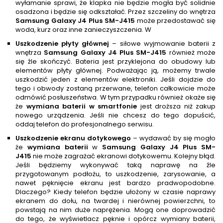
wyłamanie sprawi, że klapka nie będzie mogła być solidnie
osadzona i będzie się odkształać. Przez szczeliny do wnętrza
Samsung Galaxy J4 Plus SM-J415
może przedostawać się
woda, kurz oraz inne zanieczyszczenia. W
Uszkodzenie płyty głównej
– siłowe wyjmowanie baterii z
wnętrza
Samsung Galaxy J4 Plus SM-J415
również może
się źle skończyć. Bateria jest przyklejona do obudowy lub
elementów płyty głównej. Podważając ją, możemy trwale
uszkodzić jeden z elementów elektroniki. Jeśli dojdzie do
tego i obwody zostaną przerwane, telefon całkowicie może
odmówić posłuszeństwa. W tym przypadku również okaże się
że
wymiana baterii w smartfonie
jest droższa niż zakup
nowego urządzenia. Jeśli nie chcesz do tego dopuścić,
oddaj telefon do profesjonalnego serwisu.
Uszkodzenie ekranu dotykowego
– wydawać by się mogło
że
wymiana baterii
w
Samsung Galaxy J4 Plus SM-
J415
nie może zagrażać ekranowi dotykowemu. Kolejny błąd.
Jeśli będziemy wykonywać taką naprawę na źle
przygotowanym podłożu, to uszkodzenie, zarysowanie, a
nawet pęknięcie ekranu jest bardzo pradwopodobne.
Dlaczego? Kiedy telefon będzie ułożony w czasie naprawy
ekranem do dołu, na twardej i nierównej powierzchni, to
powstają na nim duże naprężenia. Mogą one doprowadzić
do tego, że wyświetlacz pęknie i opórcz wymiany baterii,