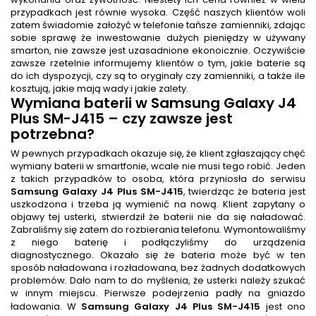
przypadkach jest równie wysoka. Część naszych klientów woli
zatem świadomie założyć w telefonie tańsze zamienniki, zdając
sobie sprawę że inwestowanie dużych pieniędzy w używany
smarton, nie zawsze jest uzasadnione ekonoicznie. Oczywiście
zawsze rzetelnie informujemy klientów o tym, jakie baterie są
do ich dyspozycji, czy są to oryginały czy zamienniki, a także ile
kosztują, jakie mają wady i jakie zalety.
Wymiana baterii
w Samsung Galaxy J4
Plus SM-J415
– czy zawsze jest
potrzebna?
W pewnych przypadkach okazuje się, że klient zgłaszający chęć
wymiany baterii w smartfonie, wcale nie musi tego robić. Jeden
z takich przypadków to osoba, która przyniosła do serwisu
Samsung Galaxy J4 Plus SM-J415
, twierdząc że bateria jest
uszkodzona i trzeba ją wymienić na nową. Klient zapytany o
objawy tej usterki, stwierdził że baterii nie da się naładować.
Zabraliśmy się zatem do rozbierania telefonu. Wymontowaliśmy
z niego baterię i podłączyliśmy do urządzenia
diagnostycznego. Okazało się że bateria może być w ten
sposób naładowana i rozładowana, bez żadnych dodatkowych
problemów. Dało nam to do myślenia, że usterki należy szukać
w innym miejscu. Pierwsze podejrzenia padły na gniazdo
ładowania. W
Samsung Galaxy J4 Plus SM-J415
jest ono