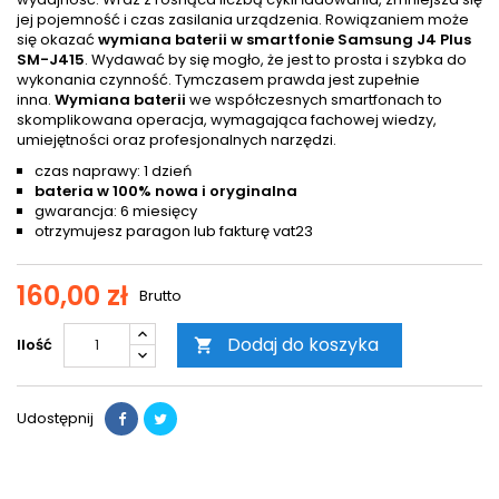
jej pojemność i czas zasilania urządzenia. Rowiązaniem może
się okazać
wymiana baterii w smartfonie Samsung J4 Plus
SM-J415
. Wydawać by się mogło, że jest to prosta i szybka do
wykonania czynność. Tymczasem prawda jest zupełnie
inna.
Wymiana baterii
we współczesnych smartfonach to
skomplikowana operacja, wymagająca fachowej wiedzy,
umiejętności oraz profesjonalnych narzędzi.
czas naprawy: 1 dzień
bateria w 100% nowa i oryginalna
gwarancja: 6 miesięcy
otrzymujesz paragon lub fakturę vat23
160,00 zł
Brutto
Dodaj do koszyka
Ilość

Udostępnij