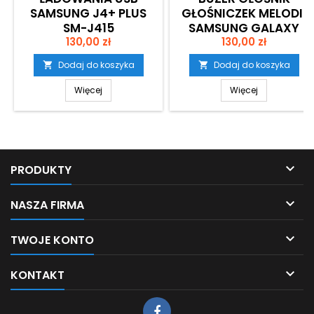
SAMSUNG J4+ PLUS
GŁOŚNICZEK MELODII
SM-J415
SAMSUNG GALAXY
Cena
Cena
130,00 zł
J4+ SM-J415 KRAKÓW
130,00 zł
Dodaj do koszyka
Dodaj do koszyka


Więcej
Więcej

PRODUKTY

NASZA FIRMA

TWOJE KONTO

KONTAKT