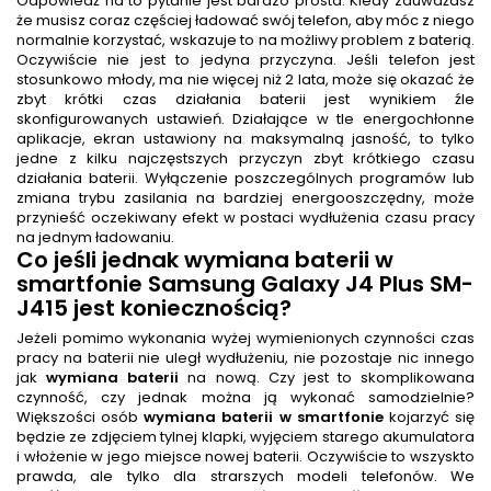
Odpowiedź na to pytanie jest bardzo prosta. Kiedy zauważasz
że musisz coraz częściej ładować swój telefon, aby móc z niego
normalnie korzystać, wskazuje to na możliwy problem z baterią.
Oczywiście nie jest to jedyna przyczyna. Jeśli telefon jest
stosunkowo młody, ma nie więcej niż 2 lata, może się okazać że
zbyt krótki czas działania baterii jest wynikiem źle
skonfigurowanych ustawień. Działające w tle energochłonne
aplikacje, ekran ustawiony na maksymalną jasność, to tylko
jedne z kilku najczęstszych przyczyn zbyt krótkiego czasu
działania baterii. Wyłączenie poszczególnych programów lub
zmiana trybu zasilania na bardziej energooszczędny, może
przynieść oczekiwany efekt w postaci wydłużenia czasu pracy
na jednym ładowaniu.
Co jeśli jednak
wymiana baterii w
smartfonie Samsung Galaxy J4 Plus SM-
J415
jest koniecznością?
Jeżeli pomimo wykonania wyżej wymienionych czynności czas
pracy na baterii nie uległ wydłużeniu, nie pozostaje nic innego
jak
wymiana baterii
na nową. Czy jest to skomplikowana
czynność, czy jednak można ją wykonać samodzielnie?
Większości osób
wymiana baterii w smartfonie
kojarzyć się
będzie ze zdjęciem tylnej klapki, wyjęciem starego akumulatora
i włożenie w jego miejsce nowej baterii. Oczywiście to wszyskto
prawda, ale tylko dla strarszych modeli telefonów. We