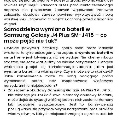
Pojawia się jednak pytanie – należy to zrobić tylko na wcisk, czy
również użyć kleju? Zalecana przez producenta technologia
naprawy nie pozostawia żadnych wątpliwości. Ponowne
założenie obudowy zawsze powinno wykorzystywać nową
warstwę kleju. Zapewnia to wnętrzu ochronę przed działaniem
wilgoci.
Samodzielna
wymiana baterii
w
Samsung Galaxy J4 Plus SM-J415 – co
może pójść nie tak?
Czytając powyższą instrukcję, sporo osób może odnieść
wrażenie że tylko ostrzegamy na zapas, a
wymiana baterii w
smartfonie
jest łatwiejsza, niż się wydaje. Nie chemy nikogo
straszyć, ale sami widzieliśmy na własne oczy telefonu, których
właśicicele podjęli się karkołomnego zadania, jakim jest
wymiana baterii
na własną rękę. Czym może się to skończyć?
Jakie konsekwencje może za sobą pociągnąć próba
wymienienia baterii, bez dysponowania właściwymi
narzędziami i umiejętnościami?
Zniszczenie obudowy Samsung Galaxy J4 Plus SM-J415
–
nie wiedząc jak rozkleić dwa elementy obudowy telefonu,
może dojść do sytuacji w której jeden z nich zostanie złamany
lub poważnie wyszczerbiony. Jest to konsekwencją
posługiwania się przypadkowymi narzędziami oraz brakiem
wiedzy o tym, w których miejscach znajduja się zatrszaski. Ich