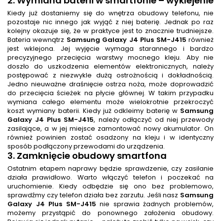
2.
Wymiana baterii w smartfonie
– wyklejenie
Kiedy już dostaniemy się do wnętrza obudowy telefonu, nie
pozostaje nic innego jak wyjąć z niej baterię. Jednak po raz
kolejny okazuje się, że w praktyce jest to znacznie trudniejsze.
Bateria wewnątrz
Samsung Galaxy J4 Plus SM-J415
również
jest wklejona. Jej wyjęcie wymaga starannego i bardzo
precyzyjnego przecięcia warstwy mocnego kleju. Aby nie
doszło do uszkodzenia elementów elektronicznych, należy
postępować z niezwykle dużą ostrożnością i dokładnością.
Jedno nieuważne draśnięcie ostrza noża, może doprowadzić
do przecięcia ścieżek na płycie głównej. W takim przypadku
wymiana całego elementu może wielokrotnie przekroczyć
koszt wymiany baterii. Kiedy już odkleimy baterię w
Samsung
Galaxy J4 Plus SM-J415
, należy odłączyć od niej przewody
zasilające, a w jej miejsce zamontować nowy akumulator. On
również powinien zostać osadzony na kleju i w identyczny
sposób podłączony przewodami do urządzenia.
3. Zamknięcie obudowy smartfona
Ostatnim etapem naprawy będzie sprawdzenie, czy zasilanie
działa prawidłowo. Warto włączyć telefon i poczekać na
uruchomienie. Kiedy odbędzie się ono bez problemowo,
sprawdźmy czy telefon działa bez zarzutu. Jeśli nasz
Samsung
Galaxy J4 Plus SM-J415
nie sprawia żadnych problemów,
możemy przystąpić do ponownego założenia obudowy.