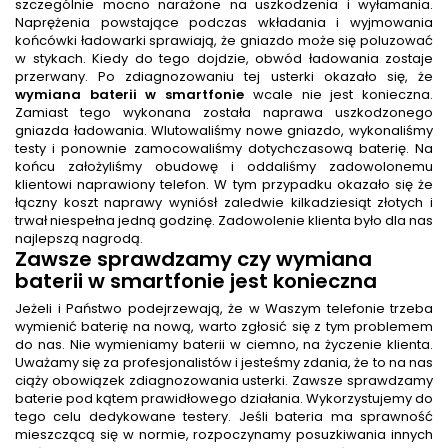
szczególnie mocno narażone na uszkodzenia i wyłamania.
Naprężenia powstające podczas wkładania i wyjmowania
końcówki ładowarki sprawiają, że gniazdo może się poluzować
w stykach. Kiedy do tego dojdzie, obwód ładowania zostaje
przerwany. Po zdiagnozowaniu tej usterki okazało się, że
wymiana baterii w smartfonie
wcale nie jest konieczna.
Zamiast tego wykonana została naprawa uszkodzonego
gniazda ładowania. Wlutowaliśmy nowe gniazdo, wykonaliśmy
testy i ponownie zamocowaliśmy dotychczasową baterię. Na
końcu założyliśmy obudowę i oddaliśmy zadowolonemu
klientowi naprawiony telefon. W tym przypadku okazało się że
łączny koszt naprawy wyniósł zaledwie kilkadziesiąt złotych i
trwał niespełna jedną godzinę. Zadowolenie klienta było dla nas
najlepszą nagrodą.
Zawsze sprawdzamy czy wymiana
baterii w smartfonie jest konieczna
Jeżeli i Państwo podejrzewają, że w Waszym telefonie trzeba
wymienić baterię na nową, warto zgłosić się z tym problemem
do nas. Nie wymieniamy baterii w ciemno, na życzenie klienta.
Uważamy się za profesjonalistów i jesteśmy zdania, że to na nas
ciąży obowiązek zdiagnozowania usterki. Zawsze sprawdzamy
baterie pod kątem prawidłowego działania. Wykorzystujemy do
tego celu dedykowane testery. Jeśli bateria ma sprawność
mieszczącą się w normie, rozpoczynamy posuzkiwania innych