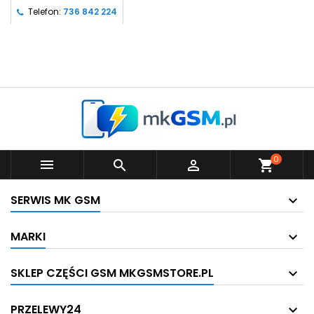
Telefon:
736 842 224
0



shopping_cart
SERWIS MK GSM
MARKI
SKLEP CZĘŚCI GSM MKGSMSTORE.PL
PRZELEWY24