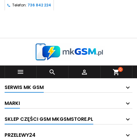
Telefon:
736 842 224
0



shopping_cart
SERWIS MK GSM
MARKI
SKLEP CZĘŚCI GSM MKGSMSTORE.PL
PRZELEWY24