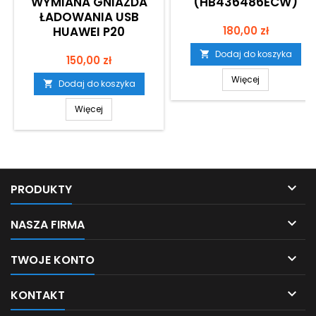
WYMIANA GNIAZDA
(HB436486ECW)
ŁADOWANIA USB
Cena
HUAWEI P20
180,00 zł
Dodaj do koszyka

Cena
150,00 zł
Więcej
Dodaj do koszyka

Więcej

PRODUKTY

NASZA FIRMA

TWOJE KONTO

KONTAKT