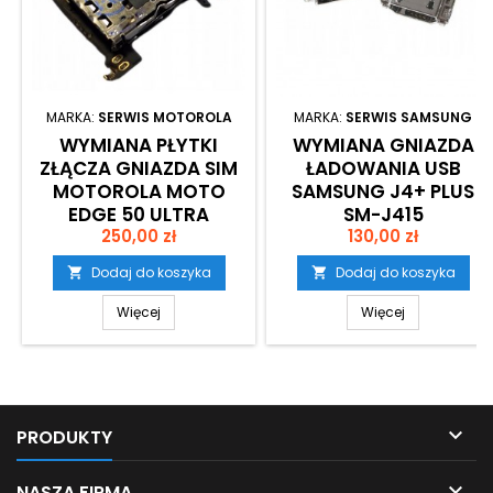
MARKA:
SERWIS MOTOROLA
MARKA:
SERWIS SAMSUNG
WYMIANA PŁYTKI
WYMIANA GNIAZDA
ZŁĄCZA GNIAZDA SIM
ŁADOWANIA USB
MOTOROLA MOTO
SAMSUNG J4+ PLUS
EDGE 50 ULTRA
SM-J415
Cena
Cena
250,00 zł
130,00 zł
Dodaj do koszyka
Dodaj do koszyka


Więcej
Więcej

PRODUKTY

NASZA FIRMA