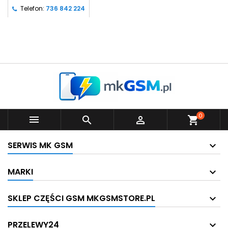
Telefon:
736 842 224
0



shopping_cart
SERWIS MK GSM
MARKI
SKLEP CZĘŚCI GSM MKGSMSTORE.PL
PRZELEWY24