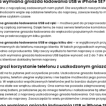
wa wymiana gniazda ładowania USB w iPhone SE?
jedno z najczęściej zadawanych nam pytań. Dla wszystkich naszych 
nościami wiąże się oddanie telefonu do naprawy, zawsze kiedy to mo
nie szybkim czasie.
a gniazda ładowania USB od ręki
– możliwa jest do przeprowadz
 częścią zamienną. Dzięki temu że nasz serwis telefonów komórkowy
y zamienne gniazda ładowania do większości popularnych modeli.
nie przekraczającym kilku godzin.
a gniazda ładowania USB w ciągu kilku dni
– w wyjątkowych prz
amiennych do telefonu naszego klienta. W takich przypadkach wyma
dnio od producenta. Siłą rzeczy wydłuża to termin naprawy o czas p
ach wymiana gniazda ładowania USB będzie wynosić od 2 do 7 dni. 
c klientowi dokładny termin naprawy.
rozi korzystanie telefonu z uszkodzonym gniaz
ź na to pytanie jest oczywiście prosta. Uszkodzone gniazdo ładow
rpaniu, telefon ulegnie wyłączeniu i nie będzie możliwości jego pon
. W większości współczesnych telefonów jest to bardzo dużym prob
 na stałe we wnętrzu obudowy. Ona sama nie posiada zdejmowanej kla
nej baterii, przełożenie jej do innego telefonu i naładowanie tą al
się zwlekać z naprawą uszkodzonego gniada ładowania. Od razu kiedy
lefon do naprawy. Zaoszczędzi to wielu problemów i znacznie przysp
ego wymiana gniazda ładowania USB w iPhone S