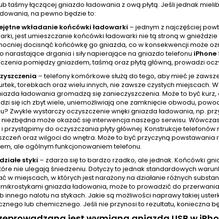
lub taśmy łączącej gniazdo ładowania z ową płytą. Jeśli jednak mie
adowania, na pewno będzie to:
ejętne wkładanie końcówki ładowarki
– jednym z najczęściej pow
arki, jest umieszczanie końcówki ładowarki nie tą stroną w gnieźdz
mocniej docisnąć końcówkę go gniazda, co w konsekwencji może ozna
 narastające drgania i siły napierające na gniazdo telefonu
iPhone
ączenia pomiędzy gniazdem, taśmą oraz płytą główną, prowadzi ocz
zyszczenia
– telefony komórkowe służą do tego, aby mieć je zawsz
urtek, torebkach oraz wielu innych, nie zawsze czystych miejscach.
azda ładowania gromadzą się zanieczyszczenia. Może to być kurz, al
zi się ich zbyt wiele, uniemożliwiają one zamknięcie obwodu, powod
u? Zwykle wystarczy oczyszczenie wnęki gniazda ładowania, np. prz
niezbędna może okazać się interwencja naszego serwisu. Wówczas
 i przystąpimy do oczyszczania płyty głównej. Konstrukcje telefonów 
zczeń oraz wilgoci do wnętra. Może to być przyczyną powstawania ró
em, ale ogólnym funkcjonowaniem telefonu.
działe styki
– zdarza się to bardzo rzadko, ale jednak. Końcówki g
tóre nie ulegają śniedzeniu. Dotyczy to jednak standardowych warunkó
ć w miejscach, w których jest narażony na działanie różnych subst
z mikrostykami gniazda ładowania, może to prowadzić do przerwania 
ub innego nalotu na stykach. Jakie są możliwości naprawy takiej uste
znego lub chemicznego. Jeśli nie przynosi to rezultatu, konieczna
zeprowadzana jest wymiana gniazda USB w iPho