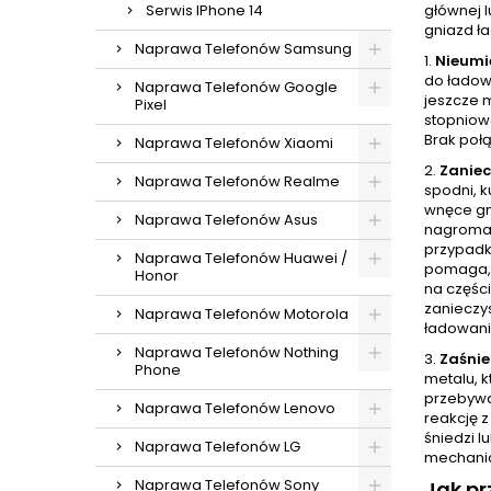
Serwis IPhone 14
głównej 
gniazd ł
Naprawa Telefonów Samsung
1.
Nieumi
do ładow
Naprawa Telefonów Google
jeszcze 
Pixel
stopniowo
Brak poł
Naprawa Telefonów Xiaomi
2.
Zaniec
Naprawa Telefonów Realme
spodni, k
wnęce gni
Naprawa Telefonów Asus
nagromad
przypadk
Naprawa Telefonów Huawei /
pomaga, 
Honor
na części
zanieczys
Naprawa Telefonów Motorola
ładowani
Naprawa Telefonów Nothing
3.
Zaśnie
Phone
metalu, k
przebywa
Naprawa Telefonów Lenovo
reakcję 
śniedzi l
Naprawa Telefonów LG
mechanic
Naprawa Telefonów Sony
Jak pr