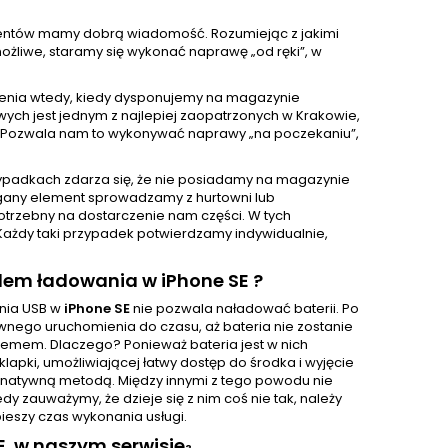
klientów mamy dobrą wiadomość. Rozumiejąc z jakimi
żliwe, staramy się wykonać naprawę „od ręki”, w
enia wtedy, kiedy dysponujemy na magazynie
ch jest jednym z najlepiej zaopatrzonych w Krakowie,
 Pozwala nam to wykonywać naprawy „na poczekaniu”,
ypadkach zdarza się, że nie posiadamy na magazynie
gany element sprowadzamy z hurtowni lub
otrzebny na dostarczenie nam części. W tych
Każdy taki przypadek potwierdzamy indywidualnie,
dem ładowania w iPhone SE ?
ania USB w
iPhone SE
nie pozwala naładować baterii. Po
ownego uruchomienia do czasu, aż bateria nie zostanie
lemem. Dlaczego? Ponieważ bateria jest w nich
pki, umożliwiającej łatwy dostęp do środka i wyjęcie
ternatywną metodą. Między innymi z tego powodu nie
 zauważymy, że dzieje się z nim coś nie tak, należy
ieszy czas wykonania usługi.
E w naszym serwisie