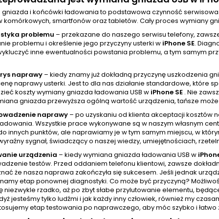
gniazda i końcówki ładowania to podstawowa czynność serwisowa
w komórkowych, smartfonów oraz tabletów. Cały proces wymiany gni
styka problemu
– przekazane do naszego serwisu telefony, zawsz
ie problemu i określenie jego przyczyny usterki w
iPhone SE
. Diagn
wykluczyć inne ewentualności powstania problemu, a tym samym prz
orys naprawy
– kiedy znamy już dokładną przyczynę uszkodzenia gn
cenę naprawy usterki. Jest to dla nas działanie standardowe, które
zieć koszty wymiany gniazda ładowania USB w
iPhone SE
. Nie zaws
miana gniazda przewyższa ogólną wartość urządzenia, tańsze może 
rowadzenie naprawy
– po uzyskaniu od klienta akceptacji kosztów 
ładowania. Wszystkie prace wykonywane są w naszym własnym cent
 do innych punktów, ale naprawiamy je w tym samym miejscu, w który
wyraźny sygnał, świadczący o naszej wiedzy, umiejętnościach, rzetel
wanie urządzenia
– kiedy wymiana gniazda ładowania USB w
iPhon
adzenie testów. Przed oddaniem telefonu klientowi, zawsze dokładni
nać że nasza naprawa zakończyła się sukcesem. Jeśli jednak urządze
namy etap ponownej diagnostyki. Co może być przyczyną? Możliwości
ę niezwykle rzadko, aż po zbyt słabe przylutowanie elementu, będąc
yż jesteśmy tylko ludźmi i jak każdy inny człowiek, również my cza
tosujemy etap testowania po naprawczego, aby móc szybko i łatwo z