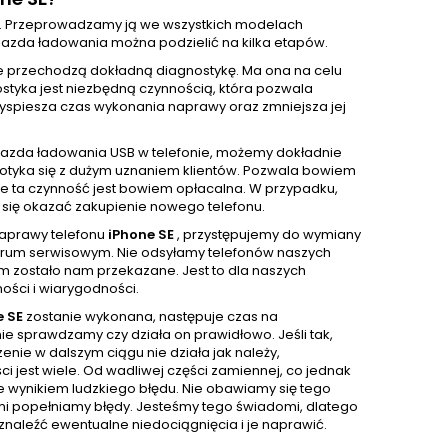
. Przeprowadzamy ją we wszystkich modelach
azda ładowania można podzielić na kilka etapów.
e przechodzą dokładną diagnostykę. Ma ona na celu
ostyka jest niezbędną czynnością, która pozwala
yspiesza czas wykonania naprawy oraz zmniejsza jej
iazda ładowania USB w telefonie, możemy dokładnie
 spotyka się z dużym uznaniem klientów. Pozwala bowiem
ze ta czynność jest bowiem opłacalna. W przypadku,
się okazać zakupienie nowego telefonu.
naprawy telefonu
iPhone SE
, przystępujemy do wymiany
rum serwisowym. Nie odsyłamy telefonów naszych
m zostało nam przekazane. Jest to dla naszych
ności i wiarygodności.
e SE
zostanie wykonana, następuje czas na
e sprawdzamy czy działa on prawidłowo. Jeśli tak,
nie w dalszym ciągu nie działa jak należy,
 jest wiele. Od wadliwej części zamiennej, co jednak
e wynikiem ludzkiego błędu. Nie obawiamy się tego
sami popełniamy błędy. Jesteśmy tego świadomi, dlatego
naleźć ewentualne niedociągnięcia i je naprawić.