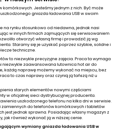
?
nów komórkowych. Jesteśmy jednym z nich. Być może
wę uszkodzonego gniazda ładowania USB w swoim
e na rynku stosunkowo od niedawna, jednak nasi
acując w innych firmach zajmujących się serwisowaniem
ozwoliło otworzyć własną firmę i prowadzić ją wg
ta. Staramy się je uzyskać poprzez szybkie, solidne i
lecze techniczne.
ów to niezwykle precyzyjne zajęcia. Praca ta wymaga
mi niezwykle zaawansowana lutownica hot air do
zie, każdą naprawę możemy wykonać na miejscu, bez
aca to czas naprawy oraz czynią ją tańszą niż u
pienia starych elementów nowymi częściami
 oficjalnej sieci dystrybucyjnej producenta.
awienia uszkodzonego telefonu na kilka dni w serwisie.
i zamiennych do telefonów komórkowych i tabletów
nich jest jednak sprawna. Posiadając własny magazyn z
jak również wykonać ją w niższej cenie.
magającym wymiany gniazda ładowania USB w