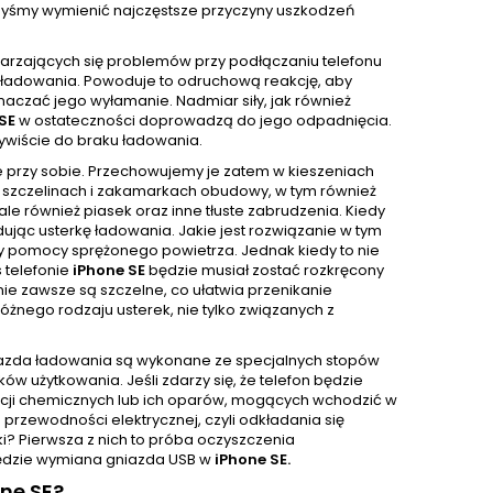
libyśmy wymienić najczęstsze przyczyny uszkodzeń
tarzających się problemów przy podłączaniu telefonu
ie ładowania. Powoduje to odruchową reakcję, aby
czać jego wyłamanie. Nadmiar siły, jak również
 SE
w ostateczności doprowadzą do jego odpadnięcia.
ywiście do braku ładowania.
e przy sobie. Przechowujemy je zatem w kieszeniach
 W szczelinach i zakamarkach obudowy, w tym również
e również piasek oraz inne tłuste zabrudzenia. Kiedy
ując usterkę ładowania. Jakie jest rozwiązanie w tym
y pomocy sprężonego powietrza. Jednak kiedy to nie
 telefonie
iPhone SE
będzie musiał zostać rozkręcony
nie zawsze są szczelne, co ułatwia przenikanie
żnego rodzaju usterek, nie tylko związanych z
niazda ładowania są wykonane ze specjalnych stopów
w użytkowania. Jeśli zdarzy się, że telefon będzie
ancji chemicznych lub ich oparów, mogących wchodzić w
przewodności elektrycznej, czyli odkładania się
rki? Pierwsza z nich to próba oczyszczenia
 będzie wymiana gniazda USB w
iPhone SE.
ne SE?