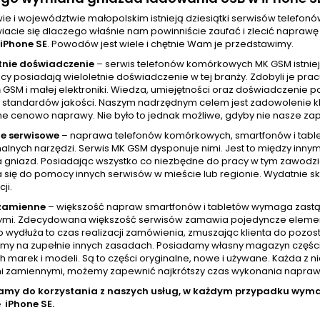
ie i województwie małopolskim istnieją dziesiątki serwisów telefo
iacie się dlaczego właśnie nam powinniście zaufać i zlecić napra
iPhone SE
. Powodów jest wiele i chętnie Wam je przedstawimy.
tnie
doświadczenie
– serwis telefonów komórkowych MK GSM istniej
cy posiadają wieloletnie doświadczenie w tej branży. Zdobyli je pr
GSM i małej elektroniki. Wiedza, umiejętności oraz doświadczenie p
standardów jakości. Naszym nadrzędnym celem jest zadowolenie klien
ne cenowo naprawy. Nie było to jednak możliwe, gdyby nie nasze zap
e serwisowe
– naprawa telefonów komórkowych, smartfonów i tablet
nalnych narzędzi. Serwis MK GSM dysponuje nimi. Jest to między inny
a gniazd. Posiadając wszystko co niezbędne do pracy w tym zawod
 się do pomocy innych serwisów w mieście lub regionie. Wydatnie skr
ji.
 zamienne
– większość napraw smartfonów i tabletów wymaga zastą
mi. Zdecydowana większość serwisów zamawia pojedyncze elementy w
wydłuża to czas realizacji zamówienia, zmuszając klienta do pozost
amy na zupełnie innych zasadach. Posiadamy własny magazyn częśc
h marek i modeli. Są to części oryginalne, nowe i używane. Każda z 
i zamiennymi, możemy zapewnić najkrótszy czas wykonania naprawy, 
amy do korzystania z naszych usług, w każdym przypadku wy
e
iPhone SE
.