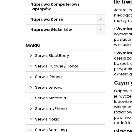
Ile tr
Naprawa Komputerów i
Laptopów
Jest to 
niedogod
Naprawa Konsol
maksymal
•
Wymian
Naprawa Głośników
wymaganą
posiadam
MARKI
w czasie 
•
Wymian
Serwis BlackBerry
części z
bezpośre
Serwis Huawei / Honor
przypadk
określają
Serwis iPhone
Czym g
Serwis Lenovo
Odpowied
jej wycze
Serwis Motorola
ładowana
wklejana
Serwis myPhone
rozładowa
powinno 
Serwis Nokia
oddać te
Serwis Samsung
Dlacz