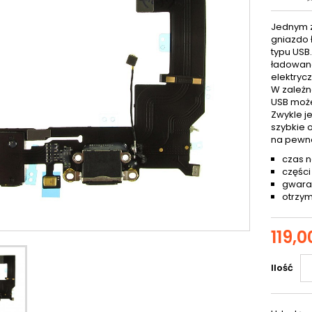
Jednym z
gniazdo 
typu USB
ładowana
elektryc
W zależn
USB może
Zwykle j
szybkie 
na pewn
czas n
części
gwaran
otrzym
119,0
Ilość