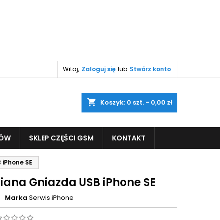
Witaj,
Zaloguj się
lub
Stwórz konto
shopping_cart
Koszyk:
0
szt. - 0,00 zł
PÓW
SKLEP CZĘŚCI GSM
KONTAKT
 iPhone SE
ana Gniazda USB iPhone SE
Marka
Serwis iPhone