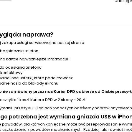
Udostępn
ygląda naprawa?
j zakupu usługi serwisowej na naszej stronie.
 bezpiecznie telefon.
 na kartce najważniejsze informacje:
do odesłania telefonu
 kontaktowy
alne inne usterki, które podejrzewasz
alne hasło do blokady ekranu
pnie zamówiony przez nas Kurier DPD odbierze od Ciebie przesyłk
sz tylko 1 koszt Kuriera DPD w 2 strony - 20 zł.
zymaniu przesyłki 1-3 dniach roboczych odeślemy naprawiony telefon
go potrzebna jest wymiana gniazda USB w iPhon
le powodów, dla których konieczne może być przeprowadzanie wym
a uszkodzeniu z powodów mechanicznych. Rzadziej, ale również może