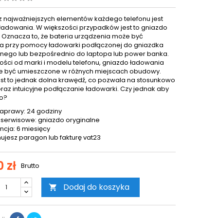
 najważniejszych elementów każdego telefonu jest
ładowania. W większości przypadków jest to gniazdo
. Oznacza to, że bateria urządzenia może być
 przy pomocy ładowarki podłączonej do gniazdka
znego lub bezpośrednio do laptopa lub power banka.
ości od marki i modelu telefonu, gniazdo ładowania
 być umieszczone w różnych miejscach obudowy.
est to jednak dolna krawędź, co pozwala na stosunkowo
oraz intuicyjne podłączanie ładowarki. Czy jednak aby
o?
aprawy: 24 godziny
 serwisowe: gniazdo oryginalne
cja: 6 miesięcy
ujesz paragon lub fakturę vat23
0 zł
Brutto
Dodaj do koszyka
