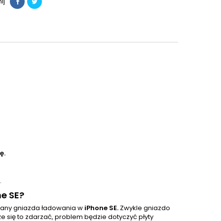
ij
ę.
.
e SE?
iany gniazda ładowania w
iPhone SE.
Zwykle gniazdo
 się to zdarzać, problem będzie dotyczyć płyty