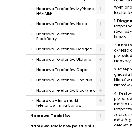
Wymiana 
Naprawa Telefonów MyPhone
telefonó
HAMMER
1.
Diagno
Naprawa Telefonów Nokia
rozpoznan
również 
Naprawa Telefonów
koszty.
BlackBerry
2.
Koszt
Naprawa Telefonów Doogee
określić 
przewied
Naprawa Telefonów Ulefone
kiedy wy
3.
Przep
Naprawa Telefonów Oppo
gniazda 
klientów
Naprawa Telefonów OnePlus
klientów 
Naprawa Telefonów Blackview
4.
Testo
przeprow
Naprawa - inne marki
można uz
telefonów i smartfonów
rozpoczy
zdarza si
Naprawa Tabletów
mówić, gd
celowo s
Naprawa telefonów po zalaniu