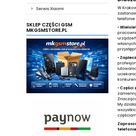
W Krakow
Serwis Xiaomi
zastanaw
telefonie
SKLEP CZĘŚCI GSM
•
 Wielole
MKGSMSTORE.PL
pracowni
urządzeń 
własnych 
przystęp
•
Zaplecz
profesjo
lutowani
uciekania
konkurenc
•
Części
zamienny
Znacząco 
My dział
wszystkic
częściam
Zaprasz
telefoni