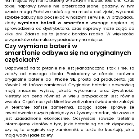
na miejscu wymienić baterię w każdym modelu telefonu. Czas
takiej naprawy zwykle nie przekracza jednej godziny. W tym
czasie mogą Państwo udać się na miasto coś zjeść, wykonać
szybkie zakupy lub poczekać w naszym serwisie. W przypadku,
kiedy
wymiana baterii w smartfonie
wymaga dopiero jej
sprowadzenia od dystrybutora, czas naprawy może zająć do
kilku dni. Zdarza się to jednak bardzo rzadko. W większości
przypadków akumulatory posiadamy na miejscu.
Czy
wymiana baterii w
smartfonie
odbywa się na oryginalnych
częściach?
Odpowiedź na to pytanie nie jest jednoznaczna. I tak, i nie. To
zależy od naszego klienta. Posiadamy w ofercie zarówno
oryginalne baterie do
iPhone SE
, prosto od producenta, jak
również ich tańsze zamienniki. Oryginalne baterie z pewnością
mają znacznie wyższą jakość wykonania oraz żywotność.
Niestety ich cena również w wielu przypadkach jest równie
wysoka. Część naszych klientów woli zatem świadomie założyć
w telefonie tańsze zamienniki, zdając sobie sprawę że
inwestowanie dużych pieniędzy w używany smarton, nie zawsze
jest uzasadnione ekonoicznie. Oczywiście zawsze rzetelnie
informujemy klientów o tym, jakie baterie są do ich dyspozycji,
czy są to oryginały czy zamienniki, a także ile kosztują, jakie
mają wady i jakie zalety.