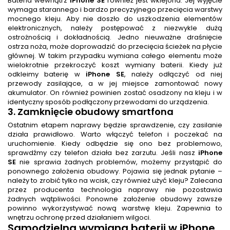
Bateria wewnątrz
iPhone SE
również jest wklejona. Jej wyjęcie
wymaga starannego i bardzo precyzyjnego przecięcia warstwy
mocnego kleju. Aby nie doszło do uszkodzenia elementów
elektronicznych, należy postępować z niezwykle dużą
ostrożnością i dokładnością. Jedno nieuważne draśnięcie
ostrza noża, może doprowadzić do przecięcia ścieżek na płycie
głównej. W takim przypadku wymiana całego elementu może
wielokrotnie przekroczyć koszt wymiany baterii. Kiedy już
odkleimy baterię w
iPhone SE
, należy odłączyć od niej
przewody zasilające, a w jej miejsce zamontować nowy
akumulator. On również powinien zostać osadzony na kleju i w
identyczny sposób podłączony przewodami do urządzenia.
3. Zamknięcie obudowy smartfona
Ostatnim etapem naprawy będzie sprawdzenie, czy zasilanie
działa prawidłowo. Warto włączyć telefon i poczekać na
uruchomienie. Kiedy odbędzie się ono bez problemowo,
sprawdźmy czy telefon działa bez zarzutu. Jeśli nasz
iPhone
SE
nie sprawia żadnych problemów, możemy przystąpić do
ponownego założenia obudowy. Pojawia się jednak pytanie –
należy to zrobić tylko na wcisk, czy również użyć kleju? Zalecana
przez producenta technologia naprawy nie pozostawia
żadnych wątpliwości. Ponowne założenie obudowy zawsze
powinno wykorzystywać nową warstwę kleju. Zapewnia to
wnętrzu ochronę przed działaniem wilgoci.
Samodzielna
wymiana baterii
w iPhone