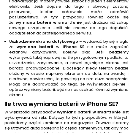
Podważając ją, możemy trwale uszkodzić jeden z elementów
elektroniki. Jeśli dojdzie do tego i obwody zostaną
przerwane, telefon całkowicie może odmówić
posłuszeństwa. W tym przypadku również okaże się
że
wymiana baterii w smartfonie
jest droższa niż zakup
nowego urządzenia. Jeśli nie chcesz do tego dopuścić,
oddaj telefon do profesjonalnego serwisu.
Uszkodzenie ekranu dotykowego
– wydawać by się mogło
że
wymiana baterii
w
iPhone SE
nie może zagrażać
ekranowi dotykowemu. Kolejny błąd. Jeśli będziemy
wykonywać taką naprawę na źle przygotowanym podłożu, to
uszkodzenie, zarysowanie, a nawet pęknięcie ekranu jest
bardzo pradwopodobne. Dlaczego? Kiedy telefon będzie
ułożony w czasie naprawy ekranem do dołu, na twardej i
nierównej powierzchni, to powstają na nim duże naprężenia.
Mogą one doprowadzić do tego, że wyświetlacz pęknie i
opórcz wymiany baterii, będzie nas czekać również wymiana
ekranu.
Ile trwa wymiana baterii w iPhone SE?
W większości przypadków
wymiana baterii w smartfonie
jest
wykonywana od ręki. Dotyczy to tych przypadków, w których
posiadamy części zamienne na magazynie. Zawsze staramy
się utrzymać dużą dostępność części zamiennych, tak aby móc