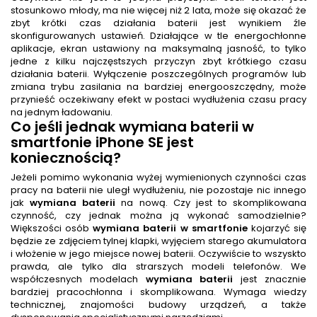
stosunkowo młody, ma nie więcej niż 2 lata, może się okazać że
zbyt krótki czas działania baterii jest wynikiem źle
skonfigurowanych ustawień. Działające w tle energochłonne
aplikacje, ekran ustawiony na maksymalną jasność, to tylko
jedne z kilku najczęstszych przyczyn zbyt krótkiego czasu
działania baterii. Wyłączenie poszczególnych programów lub
zmiana trybu zasilania na bardziej energooszczędny, może
przynieść oczekiwany efekt w postaci wydłużenia czasu pracy
na jednym ładowaniu.
Co jeśli jednak
wymiana baterii w
smartfonie iPhone SE
jest
koniecznością?
Jeżeli pomimo wykonania wyżej wymienionych czynności czas
pracy na baterii nie uległ wydłużeniu, nie pozostaje nic innego
jak
wymiana baterii
na nową. Czy jest to skomplikowana
czynność, czy jednak można ją wykonać samodzielnie?
Większości osób
wymiana baterii w smartfonie
kojarzyć się
będzie ze zdjęciem tylnej klapki, wyjęciem starego akumulatora
i włożenie w jego miejsce nowej baterii. Oczywiście to wszyskto
prawda, ale tylko dla strarszych modeli telefonów. We
współczesnych modelach
wymiana baterii
jest znacznie
bardziej pracochłonna i skomplikowana. Wymaga wiedzy
technicznej, znajomości budowy urządzeń, a także