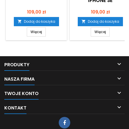
IPHONE SE
Cena
Cena
109,00 zł
109,00 zł
Dodaj do koszyka
Dodaj do koszyka


Więcej
Więcej

PRODUKTY

NASZA FIRMA

TWOJE KONTO

KONTAKT