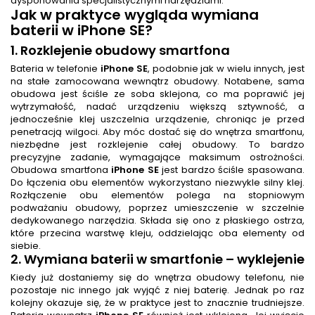
dysponowania specjalistycznymi narzędziami.
Jak w praktyce wygląda
wymiana
baterii
w iPhone SE?
1. Rozklejenie obudowy smartfona
Bateria w telefonie
iPhone SE
, podobnie jak w wielu innych, jest
na stałe zamocowana wewnątrz obudowy. Notabene, sama
obudowa jest ściśle ze soba sklejona, co ma poprawić jej
wytrzymałość, nadać urządzeniu większą sztywność, a
jednocześnie klej uszczelnia urządzenie, chroniąc je przed
penetracją wilgoci. Aby móc dostać się do wnętrza smartfonu,
niezbędne jest rozklejenie całej obudowy. To bardzo
precyzyjne zadanie, wymagające maksimum ostrożności.
Obudowa smartfona
iPhone SE
jest bardzo ściśle spasowana.
Do łączenia obu elementów wykorzystano niezwykle silny klej.
Rozłączenie obu elementów polega na stopniowym
podważaniu obudowy, poprzez umieszczenie w szczelnie
dedykowanego narzędzia. Składa się ono z płaskiego ostrza,
które przecina warstwę kleju, oddzielając oba elementy od
siebie.
2.
Wymiana baterii w smartfonie
– wyklejenie
Kiedy już dostaniemy się do wnętrza obudowy telefonu, nie
pozostaje nic innego jak wyjąć z niej baterię. Jednak po raz
kolejny okazuje się, że w praktyce jest to znacznie trudniejsze.