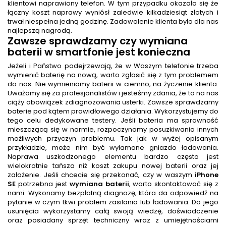
klientowi naprawiony telefon. W tym przypadku okazało się że
łączny koszt naprawy wyniósł zaledwie kilkadziesiąt złotych i
trwał niespełna jedną godzinę. Zadowolenie klienta było dla nas
najlepszą nagrodą.
Zawsze sprawdzamy czy wymiana
baterii w smartfonie jest konieczna
Jeżeli i Państwo podejrzewają, że w Waszym telefonie trzeba
wymienić baterię na nową, warto zgłosić się z tym problemem
do nas. Nie wymieniamy baterii w ciemno, na życzenie klienta.
Uważamy się za profesjonalistów i jesteśmy zdania, że to na nas
ciąży obowiązek zdiagnozowania usterki. Zawsze sprawdzamy
baterie pod kątem prawidłowego działania. Wykorzystujemy do
tego celu dedykowane testery. Jeśli bateria ma sprawność
mieszczącą się w normie, rozpoczynamy posuzkiwania innych
możliwych przyczyn problemu. Tak jak w wyżej opisanym
przykładzie, może nim być wyłamane gniazdo ładowania.
Naprawa uszkodzonego elementu bardzo często jest
wielokrotnie tańsza niż koszt zakupu nowej baterii oraz jej
założenie. Jeśli chcecie się przekonać, czy w waszym
iPhone
SE
potrzebna jest
wymiana baterii
, warto skontaktować się z
nami. Wykonamy bezpłatną diagnozę, która da odpowiedź na
pytanie w czym tkwi problem zasilania lub ładowania. Do jego
usunięcia wykorzystamy całą swoją wiedzę, doświadczenie
oraz posiadany sprzęt techniczny wraz z umiejętnościami