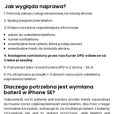
Jak wygląda naprawa?
1. Dokonaj zakupu usługi serwisowej na naszej stronie.
2. Spakuj bezpiecznie telefon.
3. Dołącz na kartce najważniejsze informacje:
adres do odesłania telefonu
numer kontaktowy
ewentualne inne usterki, które podejrzewasz
ewentualne hasło do blokady ekranu
4. Następnie zamówiony przez nas Kurier DPD odbierze od
Ciebie przesyłkę.
5. Pokrywasz tylko 1 koszt Kuriera DPD w 2 strony - 20 zł.
5. Po otrzymaniu przesyłki 1-3 dniach roboczych odeślemy
naprawiony telefon.
Dlaczego potrzebna jest
wymiana
baterii
w iPhone SE?
Odpowiedź na to pytanie jest bardzo prosta. Kiedy zauważasz
że musisz coraz częściej ładować swój telefon, aby móc z niego
normalnie korzystać, wskazuje to na możliwy problem z baterią.
Oczywiście nie jest to jedyna przyczyna. Jeśli telefon jest