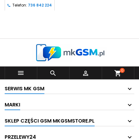
Telefon:
736 842 224
0



shopping_cart
SERWIS MK GSM
MARKI
SKLEP CZĘŚCI GSM MKGSMSTORE.PL
PRZELEWY24