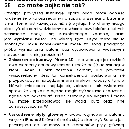
SE – co może pójść nie tak?
Czytając powyższą instrukcję, sporo osób może odnieść
wrażenie że tylko ostrzegamy na zapas, a
wymiana baterii w
smartfonie
jest łatwiejsza, niż się wydaje. Nie chemy nikogo
straszyć, ale sami widzieliśmy na własne oczy telefonu, których
właśicicele podjęli się karkołomnego zadania, jakim
jest
wymiana baterii
na własną rękę. Czym może się to
skończyć? Jakie konsekwencje może za sobą pociągnąć
próba wymienienia baterii, bez dysponowania właściwymi
narzędziami i umiejętnościami?
Zniszczenie obudowy iPhone SE
– nie wiedząc jak rozkleić
dwa elementy obudowy telefonu, może dojść do sytuacji w
której jeden z nich zostanie złamany lub poważnie
wyszczerbiony. Jest to konsekwencją posługiwania się
przypadkowymi narzędziami oraz brakiem wiedzy o tym, w
których miejscach znajduja się zatrszaski. Ich wyłamanie
sprawi, że klapka nie będzie mogła być solidnie osadzona i
będzie się odkształać. Przez szczeliny do wnętrza
iPhone
SE
może przedostawać się woda, kurz oraz inne
zanieczyszczenia. W
Uszkodzenie płyty głównej
– siłowe wyjmowanie baterii z
wnętrza
iPhone SE
również może się źle skończyć. Bateria jest
przyklejona do obudowy lub elementów płyty głównej.