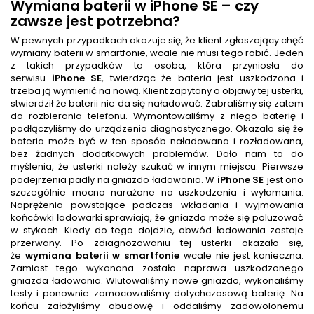
Wymiana baterii
w iPhone SE
– czy
zawsze jest potrzebna?
W pewnych przypadkach okazuje się, że klient zgłaszający chęć
wymiany baterii w smartfonie, wcale nie musi tego robić. Jeden
z takich przypadków to osoba, która przyniosła do
serwisu
iPhone SE
, twierdząc że bateria jest uszkodzona i
trzeba ją wymienić na nową. Klient zapytany o objawy tej usterki,
stwierdził że baterii nie da się naładować. Zabraliśmy się zatem
do rozbierania telefonu. Wymontowaliśmy z niego baterię i
podłączyliśmy do urządzenia diagnostycznego. Okazało się że
bateria może być w ten sposób naładowana i rozładowana,
bez żadnych dodatkowych problemów. Dało nam to do
myślenia, że usterki należy szukać w innym miejscu. Pierwsze
podejrzenia padły na gniazdo ładowania. W
iPhone SE
jest ono
szczególnie mocno narażone na uszkodzenia i wyłamania.
Naprężenia powstające podczas wkładania i wyjmowania
końcówki ładowarki sprawiają, że gniazdo może się poluzować
w stykach. Kiedy do tego dojdzie, obwód ładowania zostaje
przerwany. Po zdiagnozowaniu tej usterki okazało się,
że
wymiana baterii w smartfonie
wcale nie jest konieczna.
Zamiast tego wykonana została naprawa uszkodzonego
gniazda ładowania. Wlutowaliśmy nowe gniazdo, wykonaliśmy
testy i ponownie zamocowaliśmy dotychczasową baterię. Na
końcu założyliśmy obudowę i oddaliśmy zadowolonemu