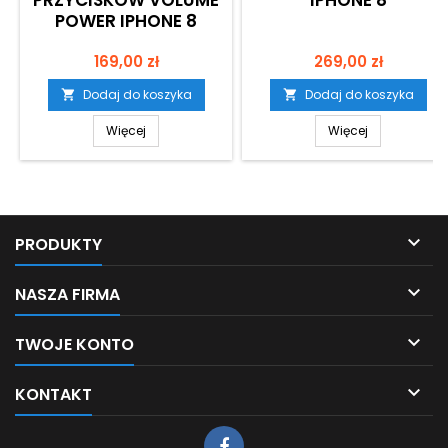
PRZYCISKÓW VOLUME
IPHONE 8
POWER IPHONE 8
Cena
Cena
169,00 zł
269,00 zł
Dodaj do koszyka
Dodaj do koszyka


Więcej
Więcej

PRODUKTY

NASZA FIRMA

TWOJE KONTO

KONTAKT