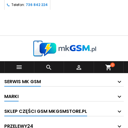
Telefon:
736 842 224
0



shopping_cart
SERWIS MK GSM
MARKI
SKLEP CZĘŚCI GSM MKGSMSTORE.PL
PRZELEWY24