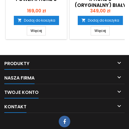
(ORYGINALNY) BIAŁY
Cena
Cena
169,00 zł
349,00 zł
Dodaj do koszyka
Dodaj do koszyka


Więcej
Więcej

PRODUKTY

NASZA FIRMA

TWOJE KONTO

KONTAKT