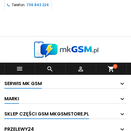
Telefon:
736 842 224
0



shopping_cart
SERWIS MK GSM
MARKI
SKLEP CZĘŚCI GSM MKGSMSTORE.PL
PRZELEWY24