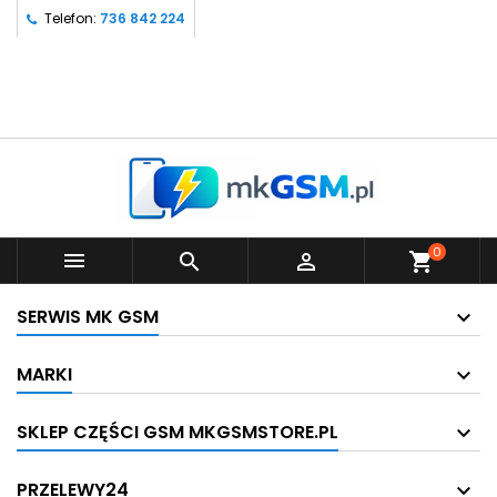
Telefon:
736 842 224
0



shopping_cart
SERWIS MK GSM
MARKI
SKLEP CZĘŚCI GSM MKGSMSTORE.PL
PRZELEWY24