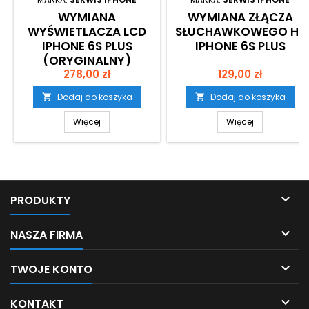
WYMIANA
WYMIANA ZŁĄCZA
WYŚWIETLACZA LCD
SŁUCHAWKOWEGO HF
IPHONE 6S PLUS
IPHONE 6S PLUS
(ORYGINALNY)
Cena
Cena
278,00 zł
129,00 zł
Dodaj do koszyka
Dodaj do koszyka


Więcej
Więcej

PRODUKTY

NASZA FIRMA

TWOJE KONTO

KONTAKT