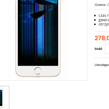
Ocena
czas
gwara
otrzy
278,0
Ilość
Udostępn