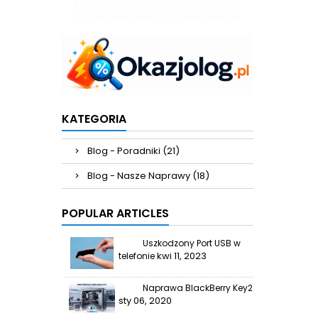
KATEGORIA
Blog - Poradniki (21)
Blog - Nasze Naprawy (18)
POPULAR ARTICLES
Uszkodzony Port USB w
kwi 11, 2023
telefonie
Naprawa BlackBerry Key2
sty 06, 2020