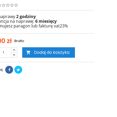
 naprawy
2
godziny
ncja na naprawę:
6 miesięcy
mujesz paragon lub fakturę vat23%
0 zł
Brutto
Dodaj do koszyka

ij