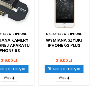
A:
SERWIS IPHONE
MARKA:
SERWIS IPHONE
MARKA
IANA KAMERY
WYMIANA SZYBKI
WYMI
NEJ APARATU
IPHONE 6S PLUS
PRZEDN
IPHONE 6S
Cena
Cena
219,00 zł
219,00 zł
odaj do koszyka
Dodaj do koszyka
D


Więcej
Więcej