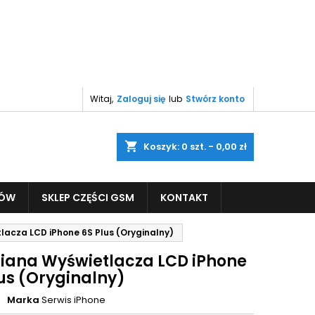
Witaj,
Zaloguj się
lub
Stwórz konto
shopping_cart
Koszyk:
0
szt. - 0,00 zł
PÓW
SKLEP CZĘŚCI GSM
KONTAKT
acza LCD iPhone 6S Plus (Oryginalny)
ana Wyświetlacza LCD iPhone
lus (Oryginalny)
Marka
Serwis iPhone