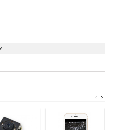
y
<
>