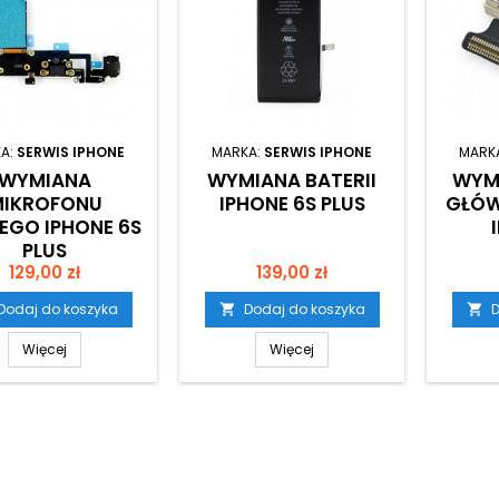
A:
SERWIS IPHONE
MARKA:
SERWIS IPHONE
MARK
WYMIANA
WYMIANA BATERII
WYM
IKROFONU
IPHONE 6S PLUS
GŁÓW
EGO IPHONE 6S
PLUS
Cena
Cena
129,00 zł
139,00 zł
Dodaj do koszyka
Dodaj do koszyka
D


Więcej
Więcej