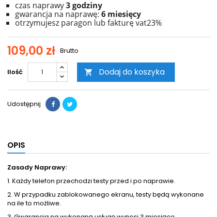
czas naprawy
3 godziny
gwarancja na naprawę:
6 miesięcy
otrzymujesz paragon lub fakturę vat23%
109,00 zł
Brutto
Dodaj do koszyka
Ilość

Udostępnij
OPIS
Zasady Naprawy:
1. Każdy telefon przechodzi testy przed i po naprawie.
2. W przypadku zablokowanego ekranu, testy będą wykonane
na ile to możliwe.
3. Gwarancja na wykonaną usługę wynosi 3 miesiące.