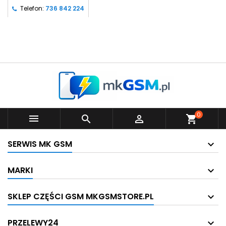
Telefon:
736 842 224
0



shopping_cart
SERWIS MK GSM
MARKI
SKLEP CZĘŚCI GSM MKGSMSTORE.PL
PRZELEWY24