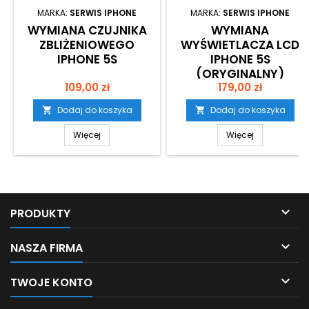
MARKA:
SERWIS IPHONE
MARKA:
SERWIS IPHONE
WYMIANA CZUJNIKA
WYMIANA
ZBLIŻENIOWEGO
WYŚWIETLACZA LCD
IPHONE 5S
IPHONE 5S
(ORYGINALNY)
Cena
Cena
109,00 zł
179,00 zł
Dodaj do koszyka
Dodaj do koszyka


Więcej
Więcej

PRODUKTY

NASZA FIRMA

TWOJE KONTO