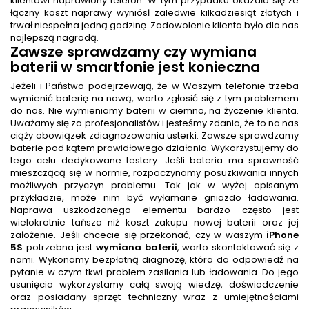
klientowi naprawiony telefon. W tym przypadku okazało się że
łączny koszt naprawy wyniósł zaledwie kilkadziesiąt złotych i
trwał niespełna jedną godzinę. Zadowolenie klienta było dla nas
najlepszą nagrodą.
Zawsze sprawdzamy czy wymiana
baterii w smartfonie jest konieczna
Jeżeli i Państwo podejrzewają, że w Waszym telefonie trzeba
wymienić baterię na nową, warto zgłosić się z tym problemem
do nas. Nie wymieniamy baterii w ciemno, na życzenie klienta.
Uważamy się za profesjonalistów i jesteśmy zdania, że to na nas
ciąży obowiązek zdiagnozowania usterki. Zawsze sprawdzamy
baterie pod kątem prawidłowego działania. Wykorzystujemy do
tego celu dedykowane testery. Jeśli bateria ma sprawność
mieszczącą się w normie, rozpoczynamy posuzkiwania innych
możliwych przyczyn problemu. Tak jak w wyżej opisanym
przykładzie, może nim być wyłamane gniazdo ładowania.
Naprawa uszkodzonego elementu bardzo często jest
wielokrotnie tańsza niż koszt zakupu nowej baterii oraz jej
założenie. Jeśli chcecie się przekonać, czy w waszym
iPhone
5S
potrzebna jest
wymiana baterii
, warto skontaktować się z
nami. Wykonamy bezpłatną diagnozę, która da odpowiedź na
pytanie w czym tkwi problem zasilania lub ładowania. Do jego
usunięcia wykorzystamy całą swoją wiedzę, doświadczenie
oraz posiadany sprzęt techniczny wraz z umiejętnościami