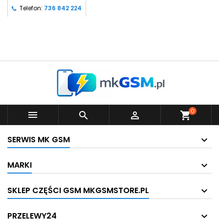
Telefon:
736 842 224
0



shopping_cart
SERWIS MK GSM
MARKI
SKLEP CZĘŚCI GSM MKGSMSTORE.PL
PRZELEWY24