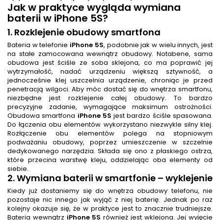
Jak w praktyce wygląda
wymiana
baterii
w iPhone 5S?
1. Rozklejenie obudowy smartfona
Bateria w telefonie
iPhone 5S
, podobnie jak w wielu innych, jest
na stałe zamocowana wewnątrz obudowy. Notabene, sama
obudowa jest ściśle ze soba sklejona, co ma poprawić jej
wytrzymałość, nadać urządzeniu większą sztywność, a
jednocześnie klej uszczelnia urządzenie, chroniąc je przed
penetracją wilgoci. Aby móc dostać się do wnętrza smartfonu,
niezbędne jest rozklejenie całej obudowy. To bardzo
precyzyjne zadanie, wymagające maksimum ostrożności.
Obudowa smartfona
iPhone 5S
jest bardzo ściśle spasowana.
Do łączenia obu elementów wykorzystano niezwykle silny klej.
Rozłączenie obu elementów polega na stopniowym
podważaniu obudowy, poprzez umieszczenie w szczelnie
dedykowanego narzędzia. Składa się ono z płaskiego ostrza,
które przecina warstwę kleju, oddzielając oba elementy od
siebie.
2.
Wymiana baterii w smartfonie
– wyklejenie
Kiedy już dostaniemy się do wnętrza obudowy telefonu, nie
pozostaje nic innego jak wyjąć z niej baterię. Jednak po raz
kolejny okazuje się, że w praktyce jest to znacznie trudniejsze.
Bateria wewnątrz
iPhone 5S
również jest wklejona. Jej wyjęcie