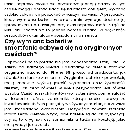
takiej naprawy zwykle nie przekracza jednej godziny. W tym
czasie mogą Państwo udać się na miasto coś zjeść, wykonać
szybkie zakupy lub poczekać w naszym serwisie. W przypadku,
kiedy
wymiana baterii w smartfonie
wymaga dopiero jej
sprowadzenia od dystrybutora, czas naprawy może zająć do
kilku dni. Zdarza się to jednak bardzo rzadko. W większości
przypadków akumulatory posiadamy na miejscu.
Czy
wymiana baterii w
smartfonie
odbywa się na oryginalnych
częściach?
Odpowiedź na to pytanie nie jest jednoznaczna. I tak, i nie. To
zależy od naszego klienta. Posiadamy w ofercie zarówno
oryginalne baterie do
iPhone 5S
, prosto od producenta, jak
również ich tańsze zamienniki. Oryginalne baterie z pewnością
mają znacznie wyższą jakość wykonania oraz żywotność.
Niestety ich cena również w wielu przypadkach jest równie
wysoka. Część naszych klientów woli zatem świadomie założyć
w telefonie tańsze zamienniki, zdając sobie sprawę że
inwestowanie dużych pieniędzy w używany smarton, nie zawsze
jest uzasadnione ekonoicznie. Oczywiście zawsze rzetelnie
informujemy klientów o tym, jakie baterie są do ich dyspozycji,
czy są to oryginały czy zamienniki, a także ile kosztują, jakie
mają wady i jakie zalety.