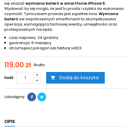
się okazać
wymiana baterii w smartfonie iPhone 5
.
Wydawać by się mogło, że jest to prosta i szybka do wykonania
czynność. Tymczasem prawda jest zupełnie inna.
Wymiana
baterii
we współczesnych smartfonach to skomplikowana
operacja, wymagająca fachowej wiedzy, umiejętności oraz
profesjonalnych narzędzi.
czas naprawy: 24 godziny
gwarancja: 6 miesięcy
otrzymujesz paragon lub fakturę vat23
119,00 zł
Brutto
Dodaj do koszyka
Ilość

Udostępnij
OPIS