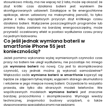
stosunkowo młody, ma nie więcej niż 2 lata, może się okazać że
zbyt krótki czas działania baterii jest wynikiem źle
skonfigurowanych ustawień. Działające w tle energochłonne
aplikacje, ekran ustawiony na maksymalną jasność, to tylko
jedne z kilku najczęstszych przyczyn zbyt krótkiego czasu
działania baterii. Wyłączenie poszczególnych programów lub
zmiana trybu zasilania na bardziej energooszczędny, może
przynieść oczekiwany efekt w postaci wydłużenia czasu pracy
na jednym ładowaniu.
Co jeśli jednak
wymiana baterii w
smartfonie iPhone 5S
jest
koniecznością?
Jeżeli pomimo wykonania wyżej wymienionych czynności czas
pracy na baterii nie uległ wydłużeniu, nie pozostaje nic innego
jak
wymiana baterii
na nową. Czy jest to skomplikowana
czynność, czy jednak można ją wykonać samodzielnie?
Większości osób
wymiana baterii w smartfonie
kojarzyć się
będzie ze zdjęciem tylnej klapki, wyjęciem starego akumulatora
i włożenie w jego miejsce nowej baterii. Oczywiście to wszyskto
prawda, ale tylko dla strarszych modeli telefonów. We
współczesnych modelach
wymiana baterii
jest znacznie
bardziej pracochłonna i skomplikowana. Wymaga wiedzy
technicznej, znajomości budowy urządzeń, a także
dysponowania specjalistycznymi narzędziami.