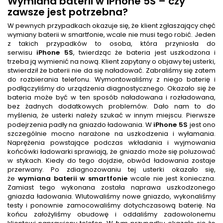
Wymiana baterii
w iPhone 5S
– czy
zawsze jest potrzebna?
W pewnych przypadkach okazuje się, że klient zgłaszający chęć
wymiany baterii w smartfonie, wcale nie musi tego robić. Jeden
z takich przypadków to osoba, która przyniosła do
serwisu
iPhone 5S
, twierdząc że bateria jest uszkodzona i
trzeba ją wymienić na nową. Klient zapytany o objawy tej usterki,
stwierdził że baterii nie da się naładować. Zabraliśmy się zatem
do rozbierania telefonu. Wymontowaliśmy z niego baterię i
podłączyliśmy do urządzenia diagnostycznego. Okazało się że
bateria może być w ten sposób naładowana i rozładowana,
bez żadnych dodatkowych problemów. Dało nam to do
myślenia, że usterki należy szukać w innym miejscu. Pierwsze
podejrzenia padły na gniazdo ładowania. W
iPhone 5S
jest ono
szczególnie mocno narażone na uszkodzenia i wyłamania.
Naprężenia powstające podczas wkładania i wyjmowania
końcówki ładowarki sprawiają, że gniazdo może się poluzować
w stykach. Kiedy do tego dojdzie, obwód ładowania zostaje
przerwany. Po zdiagnozowaniu tej usterki okazało się,
że
wymiana baterii w smartfonie
wcale nie jest konieczna.
Zamiast tego wykonana została naprawa uszkodzonego
gniazda ładowania. Wlutowaliśmy nowe gniazdo, wykonaliśmy
testy i ponownie zamocowaliśmy dotychczasową baterię. Na
końcu założyliśmy obudowę i oddaliśmy zadowolonemu