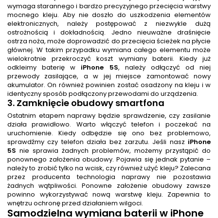
wymaga starannego i bardzo precyzyjnego przecięcia warstwy
mocnego kleju. Aby nie doszło do uszkodzenia elementów
elektronicznych, należy postępować z niezwykle dużą
ostrożnością i dokładnością. Jedno nieuważne draśnięcie
ostrza noża, może doprowadzić do przecięcia ścieżek na płycie
głównej. W takim przypadku wymiana całego elementu może
wielokrotnie przekroczyć koszt wymiany baterii. Kiedy już
odkleimy baterię w
iPhone 5S
, należy odłączyć od niej
przewody zasilające, a w jej miejsce zamontować nowy
akumulator. On również powinien zostać osadzony na kleju i w
identyczny sposób podłączony przewodami do urządzenia.
3. Zamknięcie obudowy smartfona
Ostatnim etapem naprawy będzie sprawdzenie, czy zasilanie
działa prawidłowo. Warto włączyć telefon i poczekać na
uruchomienie. Kiedy odbędzie się ono bez problemowo,
sprawdźmy czy telefon działa bez zarzutu. Jeśli nasz
iPhone
5S
nie sprawia żadnych problemów, możemy przystąpić do
ponownego założenia obudowy. Pojawia się jednak pytanie –
należy to zrobić tylko na wcisk, czy również użyć kleju? Zalecana
przez producenta technologia naprawy nie pozostawia
żadnych wątpliwości. Ponowne założenie obudowy zawsze
powinno wykorzystywać nową warstwę kleju. Zapewnia to
wnętrzu ochronę przed działaniem wilgoci.
Samodzielna
wymiana baterii
w iPhone