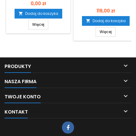
Cena
0,00 zł
Cena
119,00 zł
Dodaj do koszyka

Dodaj do koszyka

Więcej
Więcej

PRODUKTY

NASZA FIRMA

TWOJE KONTO

KONTAKT