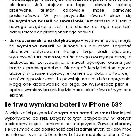
elektroniki. Jeśli dojdzie do tego i obwody zostaną
przerwane, telefon całkowicie może odmówić
posłuszeństwa. W tym przypadku również okaże się
że
wymiana baterii w smartfonie
jest droższa niż zakup
nowego urządzenia. Jeśli nie chcesz do tego dopuścić,
oddaj telefon do profesjonalnego serwisu.
Uszkodzenie ekranu dotykowego
– wydawać by się mogło
że
wymiana baterii
w
iPhone 5S
nie może zagrażać
ekranowi dotykowemu. Kolejny błąd. Jeśli będziemy
wykonywać taką naprawę na źle przygotowanym podłożu, to
uszkodzenie, zarysowanie, a nawet pęknięcie ekranu jest
bardzo pradwopodobne. Dlaczego? Kiedy telefon będzie
ułożony w czasie naprawy ekranem do dołu, na twardej i
nierównej powierzchni, to powstają na nim duże naprężenia.
Mogą one doprowadzić do tego, że wyświetlacz pęknie i
opórcz wymiany baterii, będzie nas czekać również wymiana
ekranu.
Ile trwa
wymiana baterii
w iPhone 5S
?
W większości przypadków
wymiana baterii w smartfonie
jest
wykonywana od ręki. Dotyczy to tych przypadków, w których
posiadamy części zamienne na magazynie. Zawsze staramy
się utrzymać dużą dostępność części zamiennych, tak aby móc
na miejscu wymienić baterię w każdym modelu telefonu. Czas