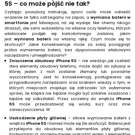
5S – co może pójść nie tak?
Czytając powyższą instrukcję, sporo osób może odnieść
wrażenie że tylko ostrzegamy na zapas, a
wymiana baterii w
smartfonie
jest łatwiejsza, niż się wydaje. Nie chemy nikogo
straszyć, ale sami widzieliśmy na własne oczy telefonu, których
właśicicele podjęli się karkołomnego zadania, jakim
jest
wymiana baterii
na własną rękę. Czym może się to
skończyć? Jakie konsekwencje może za sobą pociągnąć
próba wymienienia baterii, bez dysponowania właściwymi
narzędziami i umiejętnościami?
Zniszczenie obudowy iPhone 5S
– nie wiedząc jak rozkleić
dwa elementy obudowy telefonu, może dojść do sytuacji w
której jeden z nich zostanie złamany lub poważnie
wyszczerbiony. Jest to konsekwencją posługiwania się
przypadkowymi narzędziami oraz brakiem wiedzy o tym, w
których miejscach znajduja się zatrszaski. Ich wyłamanie
sprawi, że klapka nie będzie mogła być solidnie osadzona i
będzie się odkształać. Przez szczeliny do wnętrza
iPhone
5S
może przedostawać się woda, kurz oraz inne
zanieczyszczenia. W
Uszkodzenie płyty głównej
– siłowe wyjmowanie baterii z
wnętrza
iPhone 5S
również może się źle skończyć. Bateria jest
przyklejona do obudowy lub elementów płyty głównej.
Podważając ją, możemy trwale uszkodzić jeden z elementów