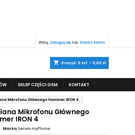
Witaj,
Zaloguj się
lub
Stwórz konto
shopping_cart
Koszyk:
0
szt. - 0,00 zł
PÓW
SKLEP CZĘŚCI GSM
KONTAKT
na Mikrofonu Głównego Hammer IRON 4
ana Mikrofonu Głównego
er IRON 4
Marka
Serwis myPhone