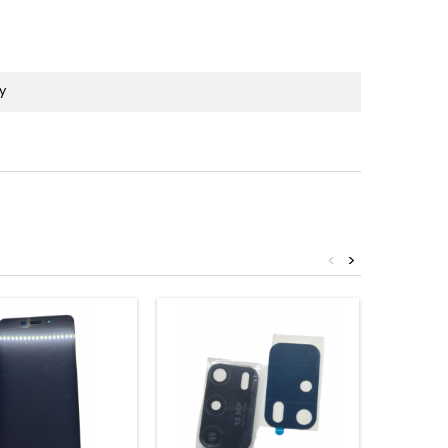
y
<
>