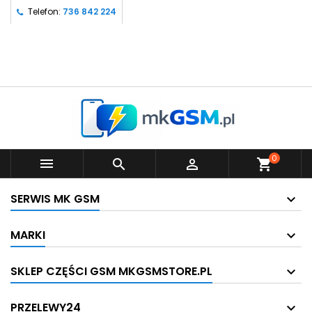
Telefon:
736 842 224
0



shopping_cart
SERWIS MK GSM
MARKI
SKLEP CZĘŚCI GSM MKGSMSTORE.PL
PRZELEWY24