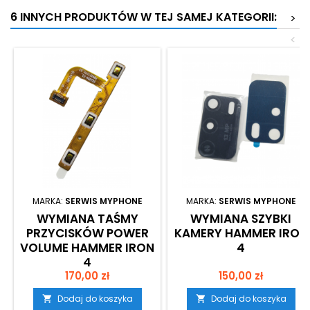
6 INNYCH PRODUKTÓW W TEJ SAMEJ KATEGORII:
>
<
MARKA:
SERWIS MYPHONE
MARKA:
SERWIS MYPHONE
WYMIANA TAŚMY
WYMIANA SZYBKI
PRZYCISKÓW POWER
KAMERY HAMMER IRON
VOLUME HAMMER IRON
4
4
Cena
Cena
170,00 zł
150,00 zł
Dodaj do koszyka
Dodaj do koszyka

