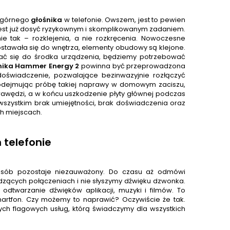
a górnego
głośnik
a
w telefonie. Owszem, jest to pewien
est już dosyć ryzykownym i skomplikowanym zadaniem.
 tak – rozklejenia, a nie rozkręcenia. Nowoczesne
stawała się do wnętrza, elementy obudowy są klejone.
ać się do środka urządzenia, będziemy potrzebować
nika
Hammer Energy 2
powinna być przeprowadzona
oświadczenie, pozwalające bezinwazyjnie rozłączyć
odejmując próbę takiej naprawy w domowym zaciszu,
rawędzi, a w końcu uszkodzenie płyty głównej podczas
 wszystkim brak umiejętności, brak doświadczenia oraz
h miejscach.
 telefonie
 osób pozostaje niezauważony. Do czasu aż odmówi
dzących połączeniach i nie słyszymy dźwięku dzwonka.
odtwarzanie dźwięków aplikacji, muzyki i filmów. To
martfon. Czy możemy to naprawić? Oczywiście że tak.
ych flagowych usług, którą świadczymy dla wszystkich