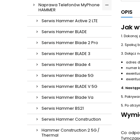
Naprawa Telefonów MyPhone
HAMMER
OPIS
Serwis Hammer Active 2 LTE
Jak w
Serwis Hammer BLADE
1. Dokonaj
Serwis Hammer Blade 2 Pro
2. Spakuj b
Serwis Hammer BLADE 3
3. Dołącz 
adres d
Serwis Hammer Blade 4
numer 
ewentua
Serwis Hammer Blade 5G
ewentua
Serwis Hammer BLADE V 5G
4. Następ
5. Pokrywas
Serwis Hammer Blade Va
5. Po otrz
Serwis Hammer BS21
Wymia
Serwis Hammer Construction
Hammer Construction 2 5G /
Co odpow
Thermal
Tymczas