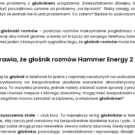
ne problemy z
głośnik
iem
urządzenia. Zniekształcenia dźwięku, k
yć początkowo uznane za problemy „na łączach”. Słaby zasięg, s
yć że jednak nie to jest problemem. Co zatem? Będzie to uszkodzo
 głośność rozmów
– podczas rozmów maksymalnie pogłaśniasz dźw
cę aby mówił głośnie, a kiedy on krzyczy do swojego telefonu, tobi
nież jeden z klasycznych sygnałów tego, że
głośnik rozmów
może kwa
rawia, że głośnik rozmów Hammer Energy 2
ię że
głośnik
w telefonie to jedna z najmniej narażonych na uszkodz
 wystawiony na bezpośrednie działanie warunków atmosferyczn
cą. To wszystko prawda, jednak należy zdawać sobie sprawę z jeszcz
, ale również miejsce z którego dzwonimy, mogą mieć bezpośredni
zególnie mocno szkodzić urządzeniu, a właściwie
głośnik
owi
?
zyszczenia stałe
– czyli kurz. To największy wróg
głośnik
ów
w tele
e, siłą rzeczy jest narażony na bezpośrednie działanie kurzu i pyłu
jąc sobie drogę przez niewielkie otwory osłony ażurowej. Kiedy będ
mbranie
głośnik
a
, powodując zniekształcenia i wprawiając dźwięk w