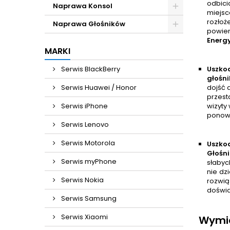
odbici
Naprawa Konsol
miejsc
rozłoż
Naprawa Głośników
powie
Energy
MARKI
Serwis BlackBerry
Uszko
głośn
Serwis Huawei / Honor
dojść
przest
Serwis iPhone
wizyty
ponow
Serwis Lenovo
Serwis Motorola
Uszko
Głośni
Serwis myPhone
słabyc
nie dz
Serwis Nokia
rozwią
doświa
Serwis Samsung
Serwis Xiaomi
Wymia