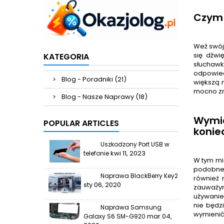
Czym 
Weź swój
się dźwi
KATEGORIA
słuchawk
odpowied
Blog - Poradniki (21)
większą 
mocno zn
Blog - Nasze Naprawy (18)
Wymi
POPULAR ARTICLES
konie
Uszkodzony Port USB w
kwi 11, 2023
telefonie
W tym mi
podobne 
Naprawa BlackBerry Key2
również 
sty 06, 2020
zauważym
używanie
nie będz
Naprawa Samsung
wymienić
mar 04,
Galaxy S6 SM-G920