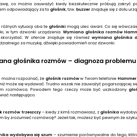
rawę, co można zauważyć kiedy bezskutecznie próbują zakryć 
em odpowiadający za to
głośnik
, tzw.
buzzer
znajduje się z dołu urz
 różnych sytuacji oba te
głośnik
i
mogą ulec awarii. Co się wówcza
ęki, w tym dzwonki urządzenia.
Wymiana głośnika rozmów
Hamm
skorzystać. W ofercie znajduje się również
wymiana głośnika 
zialnego za muzykę, dźwięki powiadomień oraz dzwonki.
na głośnika rozmów – diagnoza problemu
o można rozpoznać, że
głośnik
rozmów
w Twoim telefonie
Hammer 
 niż może się wydawać. Trudno wszak nie zauważyć pogarszającej się
m rozmówca. Powodem tego rzeczy może być uszkodzony
gło
wiać następująco.
k rozmów trzeszczy
– kiedy z kimś rozmawiasz, z
głośnik
a
wydobywa
m by zrozumieć rozmówcę? Jeżeli tak, możesz być pewnym że szyku
śnika wydobywa się szum
– szumienie porównywalne do tego, które