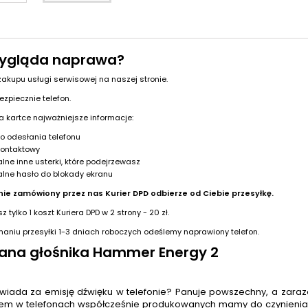
ygląda naprawa?
 zakupu usługi serwisowej na naszej stronie.
ezpiecznie telefon.
na kartce najważniejsze informacje:
o odesłania telefonu
kontaktowy
lne inne usterki, które podejrzewasz
lne hasło do blokady ekranu
nie zamówiony przez nas Kurier DPD odbierze od Ciebie przesyłkę.
z tylko 1 koszt Kuriera DPD w 2 strony - 20 zł.
ymaniu przesyłki 1-3 dniach roboczych odeślemy naprawiony telefon.
na głośnika Hammer Energy 2
iada za emisję dźwięku w telefonie? Panuje powszechny, a zara
em w telefonach współcześnie produkowanych mamy do czynieni