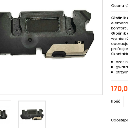
Ocena
Głośnik
elementó
komfort 
Głośnik
wymienić
operacja
profesjo
Skontakt
czas 
gwaran
otrzym
170,0
Ilość
Udostępn