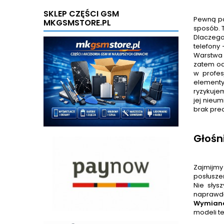
SKLEP CZĘŚCI GSM
Pewną po
MKGSMSTORE.PL
sposób. 
Dlaczego
telefony
Warstwa 
zatem od
w profes
elementy
ryzykuje
jej nieu
brak pre
Głośn
Zajmijmy
posłusze
Nie słys
naprawdę
Wymiana
modeli t