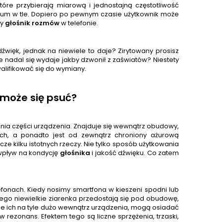
tóre przybierają miarową i jednostajną częstotliwość
zum w tle. Dopiero po pewnym czasie użytkownik może
ny
głośnik rozmów
w telefonie.
ięk, jednak na niewiele to daje? Zirytowany prosisz
e nadal się wydaje jakby dzwonił z zaświatów? Niestety
lifikować się do wymiany.
 może się psuć?
enia części urządzenia. Znajduje się wewnątrz obudowy,
ych, a ponadto jest od zewnątrz chroniony ażurową
e kilku istotnych rzeczy. Nie tylko sposób użytkowania
 wpływ na kondycję
głośnik
a
i jakość dźwięku. Co zatem
fonach. Kiedy nosimy smartfona w kieszeni spodni lub
. Jego niewielkie ziarenka przedostają się pod obudowę,
zie ich na tyle dużo wewnątrz urządzenia, mogą osiadać
 rezonans. Efektem tego są liczne sprzężenia, trzaski,