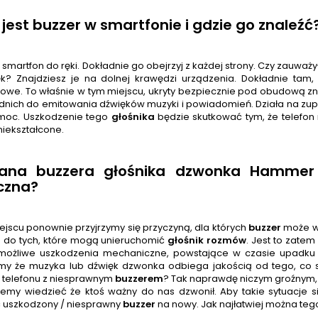
jest buzzer w smartfonie i gdzie go znaleźć
 smartfon do ręki. Dokładnie go obejrzyj z każdej strony. Czy zauw
ęk? Znajdziesz je na dolnej krawędzi urządzenia. Dokładnie tam
owe. To właśnie w tym miejscu, ukryty bezpiecznie pod obudową zn
nich do emitowania dźwięków muzyki i powiadomień. Działa na zupełn
moc. Uszkodzenie tego
głośnik
a
będzie skutkować tym, że telefo
iekształcone.
ana buzzera głośnika dzwonka Hammer
czna?
ejscu ponownie przyjrzymy się przyczyną, dla których
buzzer
może wy
do tych, które mogą unieruchomić
głośnik rozmów
. Jest to zatem
możliwe uszkodzenia mechaniczne, powstające w czasie upadku t
y że muzyka lub dźwięk dzwonka odbiega jakością od tego, co s
 telefonu z niesprawnym
buzzer
em
? Tak naprawdę niczym groźnym, za
iemy wiedzieć że ktoś ważny do nas dzwonił. Aby takie sytuacje si
 uszkodzony / niesprawny
buzzer
na nowy. Jak najłatwiej można te