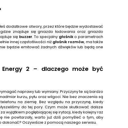
?
ażyłeś dodatkowe otwory, przez które będzie wydostawać
, gdzie znajduje się gniazdo ładowania oraz gniazdo
ajduje się
buzzer
. To specjalny
głośnik
o parametrach
ie innej częstotliwości niż
głośnik rozmów
, ma także
n nie będzie emitować żadnych dźwięków lub będą one
 Energy 2 – dlaczego może być
magać naprawy lub wymiany. Przyczyny te są bardzo
 nadmiar kurzu, pyłu oraz wilgoci. Nie bez znaczenia są
elefonu na ziemię. Bez względu na przyczynę, kiedy
łyszeliśmy do tej pory. Czym może skutkować dalsze
 wyjątkiem pogłębiającej się irytacji, kiedy kolejny raz
ę nie powtarzały, warto już dziś pomyśleć o tym, aby
go dokonać? Oczywiście z pomocą naszego serwisu.