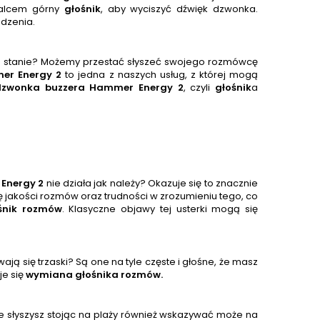
palcem górny
głośnik
, aby wyciszyć dźwięk dzwonka.
ądzenia.
s stanie? Możemy przestać słyszeć swojego rozmówcę
er Energy 2
to jedna z naszych usług, z której mogą
dzwonka buzzera
Hammer Energy 2
, czyli
głośnik
a
Energy 2
nie działa jak należy? Okazuje się to znacznie
 jakości rozmów oraz trudności w zrozumieniu tego, co
śnik rozmów
. Klasyczne objawy tej usterki mogą się
ją się trzaski? Są one na tyle częste i głośne, że masz
je się
wymiana głośnika rozmów.
 słyszysz stojąc na plaży również wskazywać może na