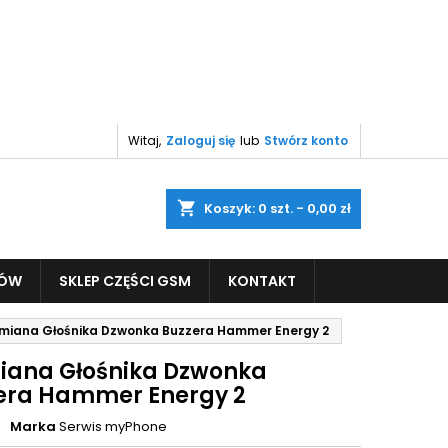
Witaj,
Zaloguj się
lub
Stwórz konto
shopping_cart
Koszyk:
0
szt. - 0,00 zł
PÓW
SKLEP CZĘŚCI GSM
KONTAKT
miana Głośnika Dzwonka Buzzera Hammer Energy 2
ana Głośnika Dzwonka
era Hammer Energy 2
Marka
Serwis myPhone