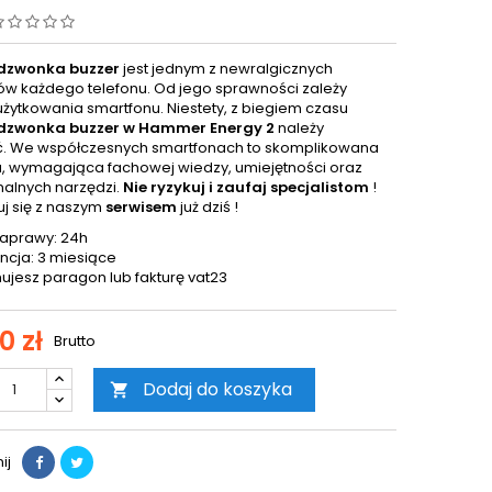
 dzwonka buzzer
jest jednym z newralgicznych
w każdego telefonu. Od jego sprawności zależy
użytkowania smartfonu. Niestety, z biegiem czasu
 dzwonka buzzer w
Hammer Energy 2
należy
. We współczesnych smartfonach to skomplikowana
, wymagająca fachowej wiedzy, umiejętności oraz
nalnych narzędzi.
Nie ryzykuj i zaufaj specjalistom
!
uj się z naszym
serwisem
już dziś !
naprawy: 24h
cja: 3 miesiące
ujesz paragon lub fakturę vat23
0 zł
Brutto
Dodaj do koszyka

ij