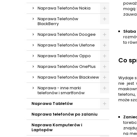
poważ
Naprawa Telefonów Nokia
mogą b
zauważ
Naprawa Telefonów
BlackBerry
Słaba
Naprawa Telefonów Doogee
rozmów
to rów
Naprawa Telefonów Ulefone
Naprawa Telefonów Oppo
Co sp
Naprawa Telefonów OnePlus
Naprawa Telefonów Blackview
Wydaje s
nie jest
Naprawa - inne marki
maskowni
telefonów i smartfonów
telefonu
może szc
Naprawa Tabletów
Naprawa telefonów po zalaniu
Zaniec
torebc
Naprawa Komputerów i
znajdu
Laptopów
na me