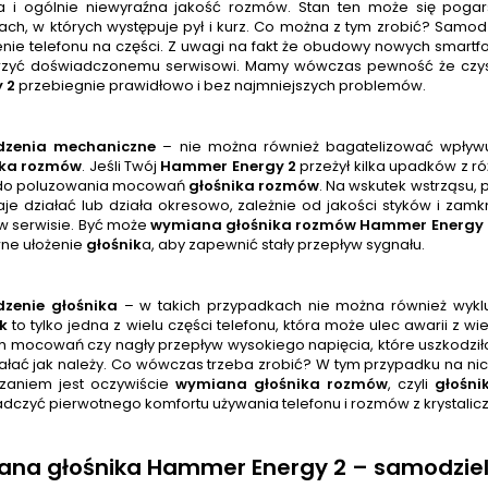
a i ogólnie niewyraźna jakość rozmów. Stan ten może się pogar
ach, w których występuje pył i kurz. Co można z tym zrobić? Samod
enie telefonu na części. Z uwagi na fakt że obudowy nowych smartfo
rzyć doświadczonemu serwisowi. Mamy wówczas pewność że czy
 2
przebiegnie prawidłowo i bez najmniejszych problemów.
dzenia mechaniczne
– nie można również bagatelizować wpływ
ika rozmów
. Jeśli Twój
Hammer Energy 2
przeżył kilka upadków z ró
 do poluzowania mocowań
głośnika rozmów
. Na wskutek wstrząsu,
aje działać lub działa okresowo, zależnie od jakości styków i zam
 w serwisie. Być może
wymiana głośnika rozmów
Hammer Energy 
ne ułożenie
głośnik
a, aby zapewnić stały przepływ sygnału.
dzenie głośnika
– w takich przypadkach nie można również wykl
k
to tylko jedna z wielu części telefonu, która może ulec awarii z
h mocowań czy nagły przepływ wysokiego napięcia, które uszkodziło st
iałać jak należy. Co wówczas trzeba zrobić? W tym przypadku na nic
zaniem jest oczywiście
wymiana głośnika rozmów
, czyli
głośni
dczyć pierwotnego komfortu używania telefonu i rozmów z krystaliczn
na głośnika Hammer Energy 2 – samodziel