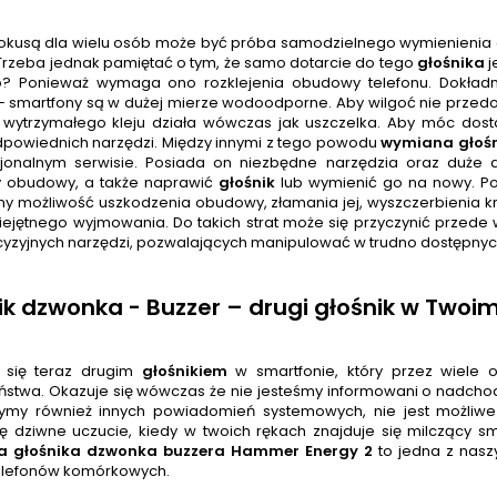
kusą dla wielu osób może być próba samodzielnego wymienieni
Trzeba jednak pamiętać o tym, że samo dotarcie do tego
głośnik
a
j
? Ponieważ wymaga ono rozklejenia obudowy telefonu. Dokładnie
 – smartfony są w dużej mierze wodoodporne. Aby wilgoć nie przedo
wytrzymałego kleju działa wówczas jak uszczelka. Aby móc dost
powiednich narzędzi. Między innymi z tego powodu
wymiana głoś
jonalnym serwisie. Posiada on niezbędne narzędzia oraz duże d
 obudowy, a także naprawić
głośnik
lub wymienić go na nowy. P
my możliwość uszkodzenia obudowy, złamania jej, wyszczerbienia k
miejętnego wyjmowania. Do takich strat może się przyczynić przede
cyzyjnych narzędzi, pozwalających manipulować w trudno dostępnyc
ik dzwonka - Buzzer – drugi głośnik w Twoim
 się teraz drugim
głośnik
iem
w smartfonie, który przez wiele
ństwa. Okazuje się wówczas że nie jesteśmy informowani o nadcho
zymy również innych powiadomień systemowych, nie jest możliwe 
 dziwne uczucie, kiedy w twoich rękach znajduje się milczący s
 głośnika dzwonka buzzera
Hammer Energy 2
to jedna z nasz
elefonów komórkowych.