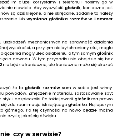
szać im dłużej korzystamy z telefonu i nosimy go w
zielnie niewiele. Aby wyczyścić
głośnik
, konieczne jest
nów są dziś klejone, a nie skręcane, zadanie to należy
szczenie lub
wymiana głośnika rozmów w
Hammer
u uszkodzeń mechanicznych na sprawność działania
żnej wysokości, a przy tym nie był chroniony etui, mogło
 połączenia mogły ulec osłabieniu, a tym samym
głośnik
knięcia obwodu. W tym przypadku nie obejdzie się bez
2
nie będzie konieczna, ale konieczne może się okazać
uczyć że to
głośnik rozmów
sam w sobie jest winny.
 wielu powodów. Zmęczenie materiału, zastosowanie zbyt
yki i bezpieczniki. Po takiej awarii
głośnik
ma prawo
 się zda reanimacja istniejącego
głośnik
a. Najlepszym
k
a górnego. Po tej czynności na nowo będzie można
ie czystą jakością dźwięku.
nie
czy w serwisie?