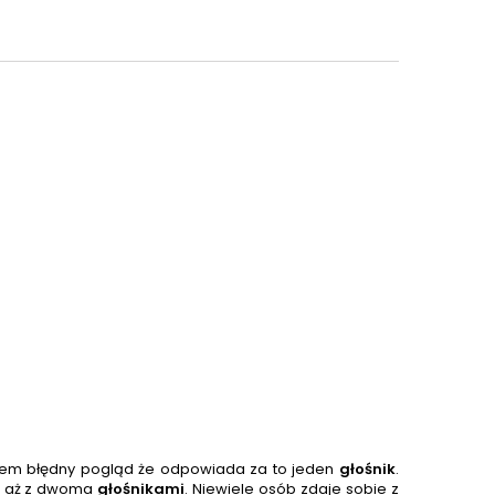
zem błędny pogląd że odpowiada za to jeden
głośnik
.
a aż z dwoma
głośnik
ami
. Niewiele osób zdaje sobie z