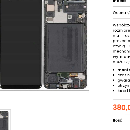
Indeks
Ocena
Współcz
rozmiar
mu roz
prezenta
czynią 
mechani
wymiana
możesz j
monto
czas n
gwaran
otrzym
koszt 
380,0
Ilość