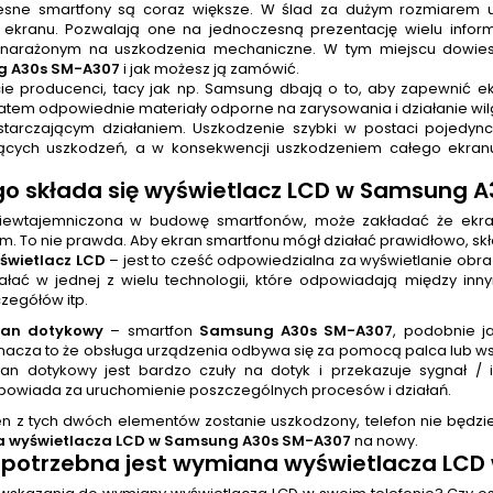
esne smartfony są coraz większe. W ślad za dużym rozmiarem 
 ekranu. Pozwalają one na jednoczesną prezentację wielu inform
 narażonym na uszkodzenia mechaniczne. W tym miejscu dowies
 A30s SM-A307
i jak możesz ją zamówić.
ie producenci, tacy jak np. Samsung dbają o to, aby zapewnić e
atem odpowiednie materiały odporne na zarysowania i działanie wilg
starczającym działaniem. Uszkodzenie szybki w postaci pojedync
ących uszkodzeń, a w konsekwencji uszkodzeniem całego ekranu.
go składa się wyświetlacz LCD w
Samsung A
iewtajemniczona w budowę smartfonów, może zakładać że ekran
m. To nie prawda. Aby ekran smartfonu mógł działać prawidłowo, sk
świetlacz LCD
– jest to cześć odpowiedzialna za wyświetlanie obra
iałać w jednej z wielu technologii, które odpowiadają między inn
zegółów itp.
ran dotykowy
– smartfon
Samsung A30s SM-A307
, podobnie j
nacza to że obsługa urządzenia odbywa się za pomocą palca lub ws
ran dotykowy jest bardzo czuły na dotyk i przekazuje sygnał /
powiada za uruchomienie poszczególnych procesów i działań.
den z tych dwóch elementów zostanie uszkodzony, telefon nie będz
 wyświetlacza LCD w Samsung A30s SM-A307
na nowy.
 potrzebna jest
wymiana wyświetlacza LCD