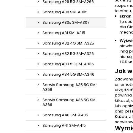
Jakie są
Samsung A26 5G SM-A266
rozpozna
telefonu
Samsung A30 SM-A305
Ekran 
że coś
Samsung A30s SM-A307
dla Ci
mechan
Samsung A31 SM-A315
Wyświ
Samsung A32 4G SM-A325
niewła
Inną p
Samsung A32 5G SM-A326
nie są
LCD w
Samsung A33 5G SM-A336
Jak w
Samsung A34 5G SM-A346
Zaawans
uniemożl
Serwis Samsung A35 5G SM-
A356
urządze
powinna 
Serwis Samsung A36 5G SM-
kilkaset,
A366
lub ogni
dnia prz
Samsung A40 SM-A405
Każda z 
serwisow
Samsung A41 SM-A415
Wymia