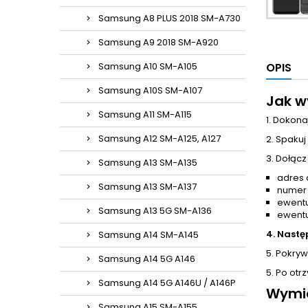
Samsung A8 PLUS 2018 SM-A730
Samsung A9 2018 SM-A920
Samsung A10 SM-A105
OPIS
Samsung A10S SM-A107
Jak w
Samsung A11 SM-A115
1. Dokona
Samsung A12 SM-A125, A127
2. Spakuj
3. Dołącz
Samsung A13 SM-A135
adres 
Samsung A13 SM-A137
numer
ewentu
Samsung A13 5G SM-A136
ewentu
4. Nastę
Samsung A14 SM-A145
5. Pokrywa
Samsung A14 5G A146
5. Po otr
Samsung A14 5G A146U / A146P
Wymia
Samsung A15 SM-A155