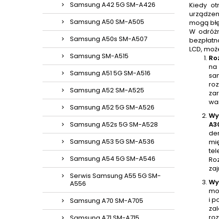
Samsung A42 5G SM-A426
Kiedy ot
urządzen
Samsung A50 SM-A505
mogą błę
W odróżn
Samsung A50s SM-A507
bezpłatn
LCD, moż
Samsung SM-A515
Ro
na
Samsung A51 5G SM-A516
sam
ro
Samsung A52 SM-A525
zar
war
Samsung A52 5G SM-A526
Wy
Samsung A52s 5G SM-A528
A3
de
Samsung A53 5G SM-A536
mię
te
Samsung A54 5G SM-A546
Ro
za
Serwis Samsung A55 5G SM-
Wy
A556
mo
i 
Samsung A70 SM-A705
za
roz
Samsung A71 SM-A715