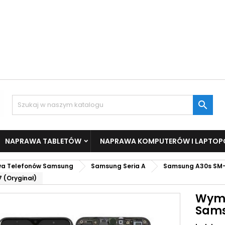

NAPRAWA TABLETÓW
NAPRAWA KOMPUTERÓW I LAPTO
a Telefonów Samsung
Samsung Seria A
Samsung A30s SM
(Oryginał)
Wymi
Sams