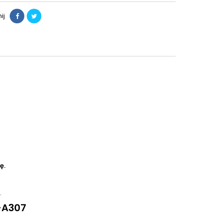
ij
ę.
.
-A307