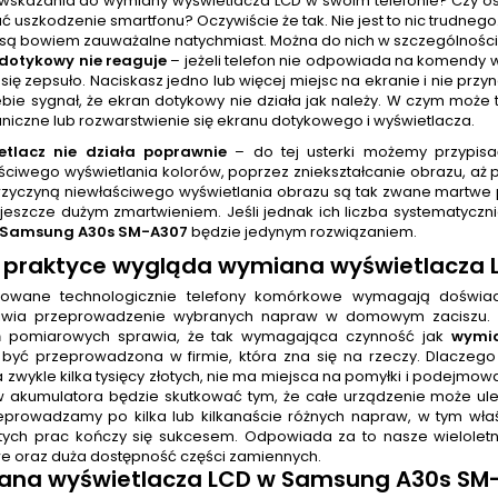
 wskazania do wymiany wyświetlacza LCD w swoim telefonie? Czy o
ć uszkodzenie smartfonu? Oczywiście że tak. Nie jest to nic trudne
, są bowiem zauważalne natychmiast. Można do nich w szczególności 
dotykowy nie reaguje
– jeżeli telefon nie odpowiada na komendy
 się zepsuło. Naciskasz jedno lub więcej miejsc na ekranie i nie prz
ebie sygnał, że ekran dotykowy nie działa jak należy. W czym może
iczne lub rozwarstwienie się ekranu dotykowego i wyświetlacza.
etlacz nie działa poprawnie
– do tej usterki możemy przypisa
ściwego wyświetlania kolorów, poprzez zniekształcanie obrazu, aż p
rzyczyną niewłaściwego wyświetlania obrazu są tak zwane martwe 
 jeszcze dużym zmartwieniem. Jeśli jednak ich liczba systematyczni
 Samsung A30s SM-A307
będzie jedynym rozwiązaniem.
 praktyce wygląda
wymiana wyświetlacza 
owane technologicznie telefony komórkowe wymagają doświad
iwia przeprowadzenie wybranych napraw w domowym zaciszu. Ko
ń pomiarowych sprawia, że tak wymagająca czynność jak
wymi
być przeprowadzona w firmie, która zna się na rzeczy. Dlaczego
 a zwykle kilka tysięcy złotych, nie ma miejsca na pomyłki i podej
w akumulatora będzie skutkować tym, że całe urządzenie może ul
eprowadzamy po kilka lub kilkanaście różnych napraw, w tym wł
tych prac kończy się sukcesem. Odpowiada za to nasze wielolet
e oraz duża dostępność części zamiennych.
na wyświetlacza LCD w Samsung A30s SM