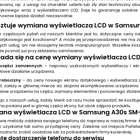
lecana, np. z uwagi na charakter usterki lub zły stan techniczny
tykowego wraz z wyświetlaczem LCD. Daje to gwarancję solidnie
nownie będzie działać niezawodnie.
osztuje wymiana wyświetlacza LCD w Samsu
 częstszych pytań od naszych klientów jest to, dotyczące ceny 
otykowego jest kosztowna? A może jej przeprowadzenie nie ma
ych usług, ani nie stosujemy technik manipulacyjnych. Wszelkie ko
że poznać już przy składaniu zamówienia.
łada się na cenę wymiany wyświetlacza LC
części zamiennych
– naprawy uszkodzonych wyświetlaczy i ek
łowe działanie urządzenia.
robocizny
– do ceny nowego ekranu dotykowego i wyświetlacza LC
ć zależy w głównej mierze do stopnia skomplikowania urządzenia o
anie urządzenia na części, wymiany elementów i ponownego złożeni
ąc z naszych usług, każdy klient od razu może sprawdzić ile kosztu
na podana jest w górnej części strony, tuż obok zdjęcia produktu.
na wyświetlacza LCD w Samsung A30s SM-A
 dwie metody oddania swojego telefonu do naprawy w naszej firmie.
i uzyskanie tak samo przystępnej ceny. Zależnie od miejsca Państw
można to zrobić osobiście lub za pośrednictwem firmy kurierskiej.
te dostarczenie telefonu do serwisu