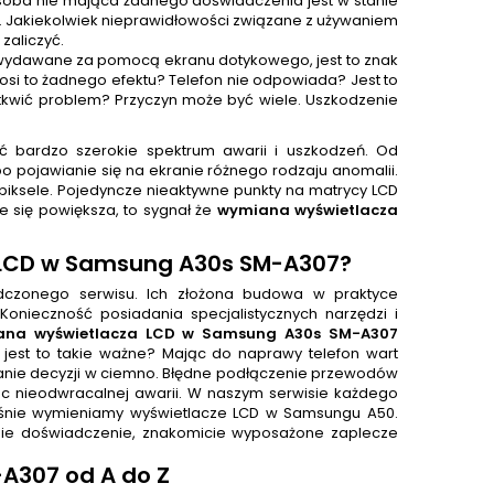
soba nie mająca żadnego doświadczenia jest w stanie
go. Jakiekolwiek nieprawidłowości związane z używaniem
zaliczyć.
 wydawane za pomocą ekranu dotykowego, jest to znak
ynosi to żadnego efektu? Telefon nie odpowiada? Jest to
 tkwić problem? Przyczyn może być wiele. Uszkodzenie
ć bardzo szerokie spektrum awarii i uszkodzeń. Od
o pojawianie się na ekranie różnego rodzaju anomalii.
piksele. Pojedyncze nieaktywne punkty na matrycy LCD
e się powiększa, to sygnał że
wymiana wyświetlacza
LCD w Samsung A30s SM-A307
?
czonego serwisu. Ich złożona budowa w praktyce
nieczność posiadania specjalistycznych narzędzi i
ana wyświetlacza LCD w Samsung A30s SM-A307
 jest to takie ważne? Mając do naprawy telefon wart
mowanie decyzji w ciemno. Błędne podłączenie przewodów
ec nieodwracalnej awarii. W naszym serwisie każdego
aśnie wymieniamy wyświetlacze LCD w Samsungu A50.
nie doświadczenie, znakomicie wyposażone zaplecze
-A307
od A do Z