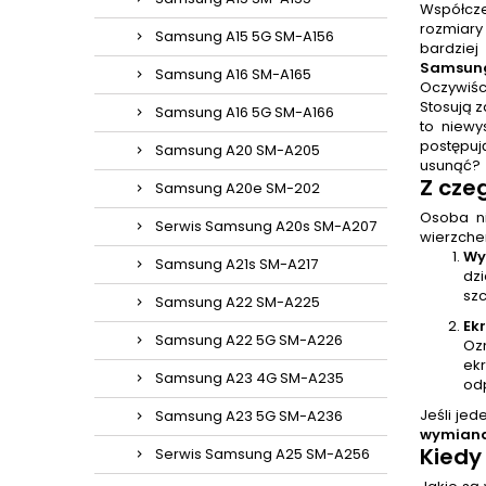
Współcz
rozmiary
Samsung A15 5G SM-A156
bardziej
Samsung
Samsung A16 SM-A165
Oczywiśc
Stosują z
Samsung A16 5G SM-A166
to niewy
postępuj
Samsung A20 SM-A205
usunąć?
Z cze
Samsung A20e SM-202
Osoba n
Serwis Samsung A20s SM-A207
wierzche
Wy
Samsung A21s SM-A217
dz
szc
Samsung A22 SM-A225
Ek
Samsung A22 5G SM-A226
Oz
ek
Samsung A23 4G SM-A235
od
Jeśli je
Samsung A23 5G SM-A236
wymiana
Kiedy
Serwis Samsung A25 SM-A256