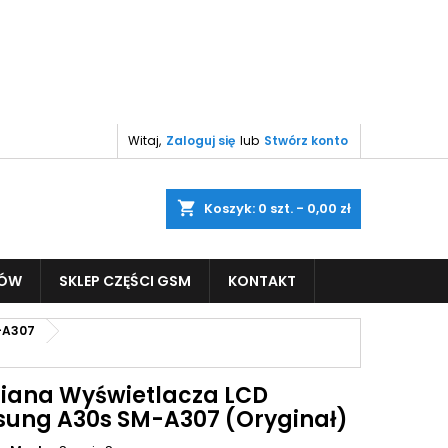
Witaj,
Zaloguj się
lub
Stwórz konto
shopping_cart
Koszyk:
0
szt. - 0,00 zł
PÓW
SKLEP CZĘŚCI GSM
KONTAKT
-A307
ana Wyświetlacza LCD
ung A30s SM-A307 (Oryginał)