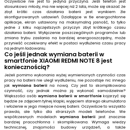
Oczywiście nie jest to jedyna przyczyna. Jeśli telefon jest
stosunkowo młody, ma nie więcej niż 2 lata, może się okazać że
zbyt krótki czas działania baterii jest wynikiem źle
skonfigurowanych ustawień. Działające w tle energochłonne
aplikacje, ekran ustawiony na maksymalną jasność, to tylko
jedne z kilku najczęstszych przyczyn zbyt krótkiego czasu
działania baterii. Wyłączenie poszczególnych programów lub
zmiana trybu zasilania na bardziej energooszczędny, może
przynieść oczekiwany efekt w postaci wydłużenia czasu pracy
na jednym ładowaniu.
Co jeśli jednak
wymiana baterii w
smartfonie XIAOMI REDMI NOTE 8
jest
koniecznością?
Jeżeli pomimo wykonania wyżej wymienionych czynności czas
pracy na baterii nie uległ wydłużeniu, nie pozostaje nic innego
jak
wymiana baterii
na nową. Czy jest to skomplikowana
czynność, czy jednak można ją wykonać samodzielnie?
Większości osób
wymiana baterii w smartfonie
kojarzyć się
będzie ze zdjęciem tylnej klapki, wyjęciem starego akumulatora
i włożenie w jego miejsce nowej baterii. Oczywiście to wszyskto
prawda, ale tylko dla strarszych modeli telefonów. We
współczesnych modelach
wymiana baterii
jest znacznie
bardziej pracochłonna i skomplikowana. Wymaga wiedzy
technicznej, znajomości budowy urządzeń, a także