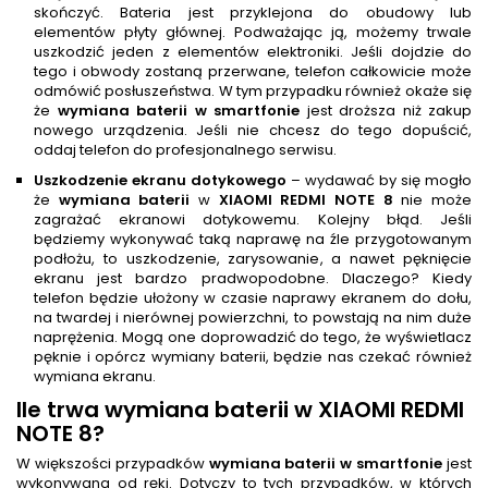
skończyć. Bateria jest przyklejona do obudowy lub
elementów płyty głównej. Podważając ją, możemy trwale
uszkodzić jeden z elementów elektroniki. Jeśli dojdzie do
tego i obwody zostaną przerwane, telefon całkowicie może
odmówić posłuszeństwa. W tym przypadku również okaże się
że
wymiana baterii w smartfonie
jest droższa niż zakup
nowego urządzenia. Jeśli nie chcesz do tego dopuścić,
oddaj telefon do profesjonalnego serwisu.
Uszkodzenie ekranu dotykowego
– wydawać by się mogło
że
wymiana baterii
w
XIAOMI REDMI NOTE 8
nie może
zagrażać ekranowi dotykowemu. Kolejny błąd. Jeśli
będziemy wykonywać taką naprawę na źle przygotowanym
podłożu, to uszkodzenie, zarysowanie, a nawet pęknięcie
ekranu jest bardzo pradwopodobne. Dlaczego? Kiedy
telefon będzie ułożony w czasie naprawy ekranem do dołu,
na twardej i nierównej powierzchni, to powstają na nim duże
naprężenia. Mogą one doprowadzić do tego, że wyświetlacz
pęknie i opórcz wymiany baterii, będzie nas czekać również
wymiana ekranu.
Ile trwa
wymiana baterii
w XIAOMI REDMI
NOTE 8
?
W większości przypadków
wymiana baterii w smartfonie
jest
wykonywana od ręki. Dotyczy to tych przypadków, w których