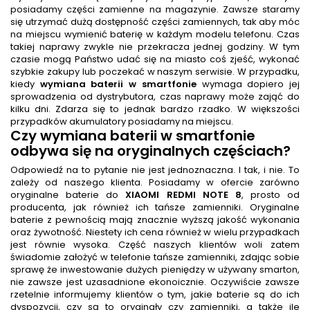
posiadamy części zamienne na magazynie. Zawsze staramy
się utrzymać dużą dostępność części zamiennych, tak aby móc
na miejscu wymienić baterię w każdym modelu telefonu. Czas
takiej naprawy zwykle nie przekracza jednej godziny. W tym
czasie mogą Państwo udać się na miasto coś zjeść, wykonać
szybkie zakupy lub poczekać w naszym serwisie. W przypadku,
kiedy
wymiana baterii w smartfonie
wymaga dopiero jej
sprowadzenia od dystrybutora, czas naprawy może zająć do
kilku dni. Zdarza się to jednak bardzo rzadko. W większości
przypadków akumulatory posiadamy na miejscu.
Czy
wymiana baterii w smartfonie
odbywa się na oryginalnych częściach?
Odpowiedź na to pytanie nie jest jednoznaczna. I tak, i nie. To
zależy od naszego klienta. Posiadamy w ofercie zarówno
oryginalne baterie do
XIAOMI REDMI NOTE 8
, prosto od
producenta, jak również ich tańsze zamienniki. Oryginalne
baterie z pewnością mają znacznie wyższą jakość wykonania
oraz żywotność. Niestety ich cena również w wielu przypadkach
jest równie wysoka. Część naszych klientów woli zatem
świadomie założyć w telefonie tańsze zamienniki, zdając sobie
sprawę że inwestowanie dużych pieniędzy w używany smarton,
nie zawsze jest uzasadnione ekonoicznie. Oczywiście zawsze
rzetelnie informujemy klientów o tym, jakie baterie są do ich
dyspozycji, czy są to oryginały czy zamienniki, a także ile