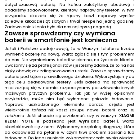
dotychczasową baterię. Na końcu założyliśmy obudowę i
oddaliśmy zadowolonemu klientowi naprawiony telefon. W tym
przypadku okazało się że łączny koszt naprawy wyniósł
zaledwie kilkadziesiąt złotych i trwał niespełna jedną godzinę.
Zadowolenie klienta było dla nas najlepszą nagrodą.
Zawsze sprawdzamy czy wymiana
baterii w smartfonie jest konieczna
Jeżeli i Państwo podejrzewają, że w Waszym telefonie trzeba
wymienić baterię na nową, warto zgłosić się z tym problemem
do nas. Nie wymieniamy baterii w ciemno, na życzenie klienta.
Uważamy się za profesjonalistów i jesteśmy zdania, że to na nas
ciąży obowiązek zdiagnozowania usterki. Zawsze sprawdzamy
baterie pod kątem prawidłowego działania. Wykorzystujemy do
tego celu dedykowane testery. Jeśli bateria ma sprawność
mieszczącą się w normie, rozpoczynamy posuzkiwania innych
możliwych przyczyn problemu. Tak jak w wyżej opisanym
przykładzie, może nim być wyłamane gniazdo ładowania.
Naprawa uszkodzonego elementu bardzo często jest
wielokrotnie tańsza niż koszt zakupu nowej baterii oraz jej
założenie. Jeśli chcecie się przekonać, czy w waszym
XIAOMI
REDMI NOTE 8
potrzebna jest
wymiana baterii
, warto
skontaktować się z nami. Wykonamy bezpłatną diagnozę, która
da odpowiedź na pytanie w czym tkwi problem zasilania lub
ładowania. Do jego usunięcia wykorzystamy całą swoją wiedzę,