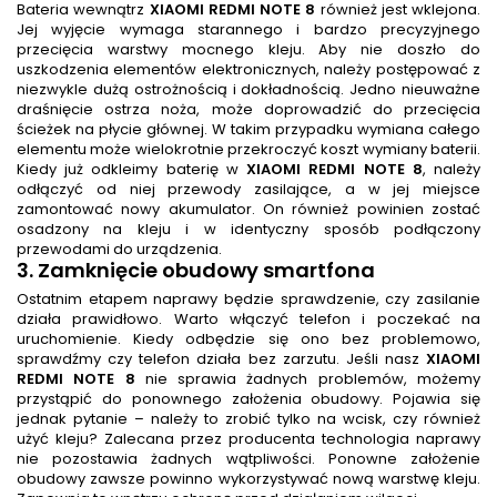
Bateria wewnątrz
XIAOMI REDMI NOTE 8
również jest wklejona.
Jej wyjęcie wymaga starannego i bardzo precyzyjnego
przecięcia warstwy mocnego kleju. Aby nie doszło do
uszkodzenia elementów elektronicznych, należy postępować z
niezwykle dużą ostrożnością i dokładnością. Jedno nieuważne
draśnięcie ostrza noża, może doprowadzić do przecięcia
ścieżek na płycie głównej. W takim przypadku wymiana całego
elementu może wielokrotnie przekroczyć koszt wymiany baterii.
Kiedy już odkleimy baterię w
XIAOMI REDMI NOTE 8
, należy
odłączyć od niej przewody zasilające, a w jej miejsce
zamontować nowy akumulator. On również powinien zostać
osadzony na kleju i w identyczny sposób podłączony
przewodami do urządzenia.
3. Zamknięcie obudowy smartfona
Ostatnim etapem naprawy będzie sprawdzenie, czy zasilanie
działa prawidłowo. Warto włączyć telefon i poczekać na
uruchomienie. Kiedy odbędzie się ono bez problemowo,
sprawdźmy czy telefon działa bez zarzutu. Jeśli nasz
XIAOMI
REDMI NOTE 8
nie sprawia żadnych problemów, możemy
przystąpić do ponownego założenia obudowy. Pojawia się
jednak pytanie – należy to zrobić tylko na wcisk, czy również
użyć kleju? Zalecana przez producenta technologia naprawy
nie pozostawia żadnych wątpliwości. Ponowne założenie
obudowy zawsze powinno wykorzystywać nową warstwę kleju.