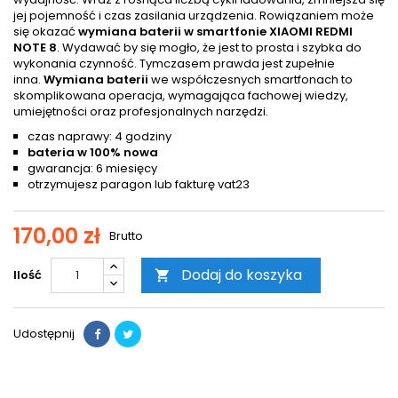
jej pojemność i czas zasilania urządzenia. Rowiązaniem może
się okazać
wymiana baterii w smartfonie XIAOMI REDMI
NOTE 8
. Wydawać by się mogło, że jest to prosta i szybka do
wykonania czynność. Tymczasem prawda jest zupełnie
inna.
Wymiana baterii
we współczesnych smartfonach to
skomplikowana operacja, wymagająca fachowej wiedzy,
umiejętności oraz profesjonalnych narzędzi.
czas naprawy: 4 godziny
bateria w 100% nowa
gwarancja: 6 miesięcy
otrzymujesz paragon lub fakturę vat23
170,00 zł
Brutto
Dodaj do koszyka
Ilość

Udostępnij