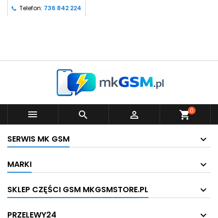
Telefon:
736 842 224
0



shopping_cart
SERWIS MK GSM
MARKI
SKLEP CZĘŚCI GSM MKGSMSTORE.PL
PRZELEWY24