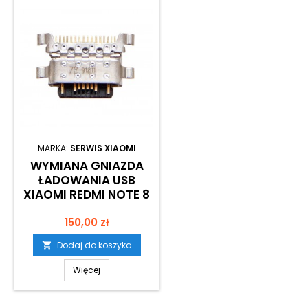
MARKA:
SERWIS XIAOMI
WYMIANA GNIAZDA
ŁADOWANIA USB
XIAOMI REDMI NOTE 8
Cena
150,00 zł
Dodaj do koszyka

Więcej