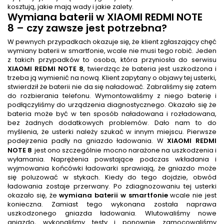
kosztują, jakie mają wady i jakie zalety.
Wymiana baterii
w XIAOMI REDMI NOTE
8
– czy zawsze jest potrzebna?
W pewnych przypadkach okazuje się, że klient zgłaszający chęć
wymiany baterii w smartfonie, wcale nie musi tego robić. Jeden
z takich przypadków to osoba, która przyniosła do serwisu
XIAOMI REDMI NOTE 8
, twierdząc że bateria jest uszkodzona i
trzeba ją wymienić na nową. Klient zapytany o objawy tej usterki,
stwierdził że baterii nie da się naładować. Zabraliśmy się zatem
do rozbierania telefonu. Wymontowaliśmy z niego baterię i
podłączyliśmy do urządzenia diagnostycznego. Okazało się że
bateria może być w ten sposób naładowana i rozładowana,
bez żadnych dodatkowych problemów. Dało nam to do
myślenia, że usterki należy szukać w innym miejscu. Pierwsze
podejrzenia padły na gniazdo ładowania. W
XIAOMI REDMI
NOTE 8
jest ono szczególnie mocno narażone na uszkodzenia i
wyłamania. Naprężenia powstające podczas wkładania i
wyjmowania końcówki ładowarki sprawiają, że gniazdo może
się poluzować w stykach. Kiedy do tego dojdzie, obwód
ładowania zostaje przerwany. Po zdiagnozowaniu tej usterki
okazało się, że
wymiana baterii w smartfonie
wcale nie jest
konieczna. Zamiast tego wykonana została naprawa
uszkodzonego gniazda ładowania. Wlutowaliśmy nowe
gniazdo, wykonaliśmy testy i ponownie zamocowaliśmy