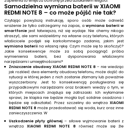
Zapewnia to wnętrzu ochronę przed działaniem wilgoci.
Samodzielna
wymiana baterii
w XIAOMI
REDMI NOTE 8 – co może pójść nie tak?
Czytając powyższą instrukcję, sporo osób może odnieść
wrażenie że tylko ostrzegamy na zapas, a
wymiana baterii w
smartfonie
jest łatwiejsza, niż się wydaje. Nie chemy nikogo
straszyć, ale sami widzieliśmy na własne oczy telefonu, których
właśicicele podjęli się karkołomnego zadania, jakim jest
wymiana baterii
na własną rękę. Czym może się to skończyć?
Jakie konsekwencje może za sobą pociągnąć próba
wymienienia baterii, bez dysponowania właściwymi
narzędziami i umiejętnościami?
Zniszczenie obudowy XIAOMI REDMI NOTE 8
– nie wiedząc
jak rozkleić dwa elementy obudowy telefonu, może dojść do
sytuacji w której jeden z nich zostanie złamany lub poważnie
wyszczerbiony. Jest to konsekwencją posługiwania się
przypadkowymi narzędziami oraz brakiem wiedzy o tym, w
których miejscach znajduja się zatrszaski. Ich wyłamanie
sprawi, że klapka nie będzie mogła być solidnie osadzona i
będzie się odkształać. Przez szczeliny do wnętrza
XIAOMI
REDMI NOTE 8
może przedostawać się woda, kurz oraz inne
zanieczyszczenia. W
Uszkodzenie płyty głównej
– siłowe wyjmowanie baterii z
wnętrza
XIAOMI REDMI NOTE 8
również może się źle