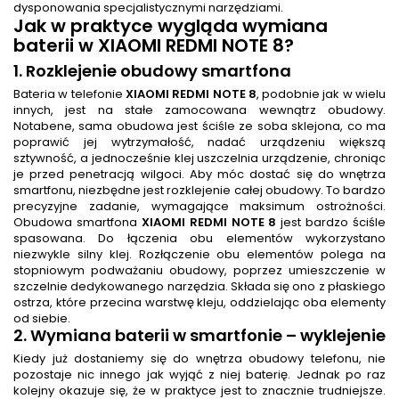
dysponowania specjalistycznymi narzędziami.
Jak w praktyce wygląda
wymiana
baterii
w XIAOMI REDMI NOTE 8?
1. Rozklejenie obudowy smartfona
Bateria w telefonie
XIAOMI REDMI NOTE 8
, podobnie jak w wielu
innych, jest na stałe zamocowana wewnątrz obudowy.
Notabene, sama obudowa jest ściśle ze soba sklejona, co ma
poprawić jej wytrzymałość, nadać urządzeniu większą
sztywność, a jednocześnie klej uszczelnia urządzenie, chroniąc
je przed penetracją wilgoci. Aby móc dostać się do wnętrza
smartfonu, niezbędne jest rozklejenie całej obudowy. To bardzo
precyzyjne zadanie, wymagające maksimum ostrożności.
Obudowa smartfona
XIAOMI REDMI NOTE 8
jest bardzo ściśle
spasowana. Do łączenia obu elementów wykorzystano
niezwykle silny klej. Rozłączenie obu elementów polega na
stopniowym podważaniu obudowy, poprzez umieszczenie w
szczelnie dedykowanego narzędzia. Składa się ono z płaskiego
ostrza, które przecina warstwę kleju, oddzielając oba elementy
od siebie.
2.
Wymiana baterii w smartfonie
– wyklejenie
Kiedy już dostaniemy się do wnętrza obudowy telefonu, nie
pozostaje nic innego jak wyjąć z niej baterię. Jednak po raz
kolejny okazuje się, że w praktyce jest to znacznie trudniejsze.