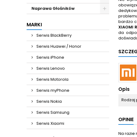
obowiąze
Naprawa Głośników
dedykowa
problemu
bardzo cz
MARKI
XIAOMI 
da odpow
Serwis BlackBerry
doświadc
Serwis Huawei / Honor
SZCZE
Serwis iPhone
Serwis Lenovo
Serwis Motorola
Opis
Serwis myPhone
Rodzaj 
Serwis Nokia
Serwis Samsung
OPINIE
Serwis Xiaomi
Na razie 