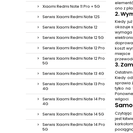
elementó
Xiaomi Redmi Note 11 Pro + 5G
ono z pła
2.
Wymi
Serwis Xiaomi Redmi Note 12S
Kiedy ju
okazuje s
Serwis Xiaomi Redmi Note 12
wymaga 
Serwis Xiaomi Redmi Note 12 5G
elektron
doprowad
Serwis Xiaomi Redmi Note 12 Pro
koszt wym
miejsce
Serwis Xiaomi Redmi Note 12 Pro
przewoda
5G
3. Za
Ostatnim
Serwis Xiaomi Redmi Note 13 4G
Kiedy od
sprawia 
Serwis Xiaomi Redmi Note 13 Pro
tylko na
4G
Ponowne 
Serwis Xiaomi Redmi Note 14 Pro
wilgoci.
4G
Samo
Czytając
Serwis Xiaomi Redmi Note 14 5G
jest łatw
karkołom
Serwis Xiaomi Redmi Note 14 Pro
5G
pociągną