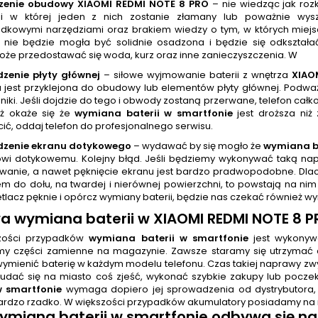
czenie obudowy XIAOMI REDMI NOTE 8 PRO
– nie wiedząc jak roz
cji w której jeden z nich zostanie złamany lub poważnie wysz
dkowymi narzędziami oraz brakiem wiedzy o tym, w których miejsca
 nie będzie mogła być solidnie osadzona i będzie się odkształa
że przedostawać się woda, kurz oraz inne zanieczyszczenia. W
dzenie płyty głównej
– siłowe wyjmowanie baterii z wnętrza
XIAO
a jest przyklejona do obudowy lub elementów płyty głównej. Podw
oniki. Jeśli dojdzie do tego i obwody zostaną przerwane, telefon c
eż okaże się że
wymiana baterii w smartfonie
jest droższa niż
ić, oddaj telefon do profesjonalnego serwisu.
dzenie ekranu dotykowego
– wydawać by się mogło że
wymiana b
wi dotykowemu. Kolejny błąd. Jeśli będziemy wykonywać taką nap
wanie, a nawet pęknięcie ekranu jest bardzo pradwopodobne. Dlac
m do dołu, na twardej i nierównej powierzchni, to powstają na n
tlacz pęknie i opórcz wymiany baterii, będzie nas czekać również w
wa
wymiana baterii
w XIAOMI REDMI NOTE 8 P
zości przypadków
wymiana baterii w smartfonie
jest wykonywa
y części zamienne na magazynie. Zawsze staramy się utrzymać 
wymienić baterię w każdym modelu telefonu. Czas takiej naprawy zw
udać się na miasto coś zjeść, wykonać szybkie zakupy lub pocze
w smartfonie
wymaga dopiero jej sprowadzenia od dystrybutora, c
ardzo rzadko. W większości przypadków akumulatory posiadamy na 
ymiana baterii w smartfonie
odbywa się na