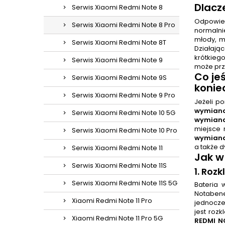
Dlacz
Serwis Xiaomi Redmi Note 8
Odpowied
Serwis Xiaomi Redmi Note 8 Pro
normalnie
młody, ma
Serwis Xiaomi Redmi Note 8T
Działając
krótkieg
Serwis Xiaomi Redmi Note 9
może prz
Co je
Serwis Xiaomi Redmi Note 9S
konie
Serwis Xiaomi Redmi Note 9 Pro
Jeżeli p
wymiana
Serwis Xiaomi Redmi Note 10 5G
wymiana
miejsce 
Serwis Xiaomi Redmi Note 10 Pro
wymiana
a także 
Serwis Xiaomi Redmi Note 11
Jak w
Serwis Xiaomi Redmi Note 11S
1. Roz
Serwis Xiaomi Redmi Note 11S 5G
Bateria 
Notabene
Xiaomi Redmi Note 11 Pro
jednocześ
jest roz
Xiaomi Redmi Note 11 Pro 5G
REDMI N