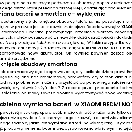
w polega na stopniowym podważaniu obudowy, poprzez umieszczen
skiego ostrza, które przecina warstwę kleju, oddzielając oba element
ana baterii w smartfonie
– wyklejenie
ż dostaniemy się do wnętrza obudowy telefonu, nie pozostaje nic i
ię, że w praktyce jest to znacznie trudniejsze. Bateria wewnątrz
XIAO
starannego i bardzo precyzyjnego przecięcia warstwy mocnego
icznych, należy postępować z niezwykle dużą ostrożnością i dokład
zić do przecięcia ścieżek na płycie głównej. W takim przypadku w
iany baterii. Kiedy już odkleimy baterię w
XIAOMI REDMI NOTE 8 P
 zamontować nowy akumulator. On również powinien zostać osa
mi do urządzenia.
mknięcie obudowy smartfona
 etapem naprawy będzie sprawdzenie, czy zasilanie działa prawidło
będzie się ono bez problemowo, sprawdźmy czy telefon działa bez
żadnych problemów, możemy przystąpić do ponownego założenia obu
 wcisk, czy również użyć kleju? Zalecana przez producenta tech
założenie obudowy zawsze powinno wykorzystywać nową warstwę k
dzielna
wymiana baterii
w XIAOMI REDMI NOT
 powyższą instrukcję, sporo osób może odnieść wrażenie że tylko 
iejsza, niż się wydaje. Nie chemy nikogo straszyć, ale sami widzieliśmy
nego zadania, jakim jest
wymiana baterii
na własną rękę. Czym mo
ć próba wymienienia baterii, bez dysponowania właściwymi narzędz