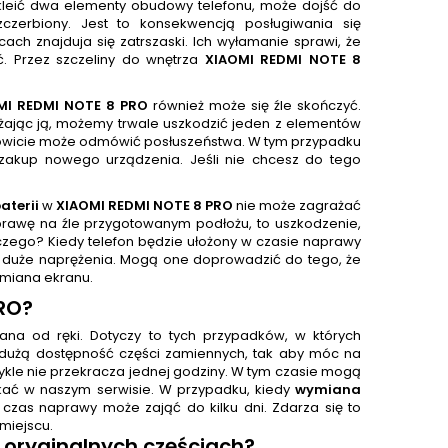
kleić dwa elementy obudowy telefonu, może dojść do
czerbiony. Jest to konsekwencją posługiwania się
ch znajduja się zatrszaski. Ich wyłamanie sprawi, że
ć. Przez szczeliny do wnętrza
XIAOMI REDMI NOTE 8
MI REDMI NOTE 8 PRO
również może się źle skończyć.
ażając ją, możemy trwale uszkodzić jeden z elementów
ałkowicie może odmówić posłuszeństwa. W tym przypadku
 zakup nowego urządzenia. Jeśli nie chcesz do tego
aterii
w
XIAOMI REDMI NOTE 8 PRO
nie może zagrażać
rawę na źle przygotowanym podłożu, to uszkodzenie,
zego? Kiedy telefon będzie ułożony w czasie naprawy
im duże naprężenia. Mogą one doprowadzić do tego, że
ymiana ekranu.
RO
?
na od ręki. Dotyczy to tych przypadków, w których
dużą dostępność części zamiennych, tak aby móc na
ykle nie przekracza jednej godziny. W tym czasie mogą
kać w naszym serwisie. W przypadku, kiedy
wymiana
zas naprawy może zająć do kilku dni. Zdarza się to
miejscu.
 oryginalnych częściach?