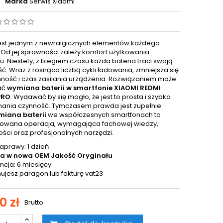
Marka
Serwis Xiaomi
jest jednym z newralgicznych elementów każdego
. Od jej sprawności zależy komfort użytkowania
. Niestety, z biegiem czasu każda bateria traci swoją
ć. Wraz z rosnąca liczbą cykli ładowania, zmniejsza się
mność i czas zasilania urządzenia. Rozwiązaniem może
ać
wymiana baterii w smartfonie XIAOMI REDMI
PRO
. Wydawać by się mogło, że jest to prosta i szybka
ania czynność. Tymczasem prawda jest zupełnie
iana baterii
we współczesnych smartfonach to
kowana operacja, wymagająca fachowej wiedzy,
ości oraz profesjonalnych narzędzi.
aprawy: 1 dzień
ia w nowa OEM Jakość Oryginału
cja: 6 miesięcy
ujesz paragon lub fakturę vat23
0 zł
Brutto