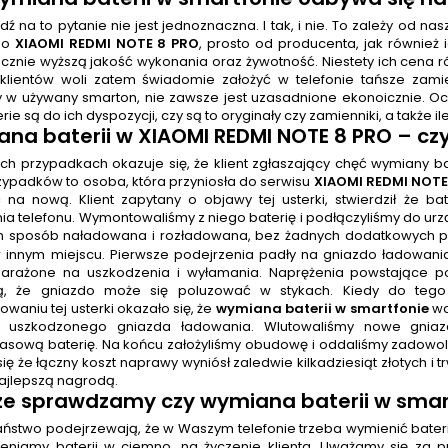
 na to pytanie nie jest jednoznaczna. I tak, i nie. To zależy od n
do
XIAOMI REDMI NOTE 8 PRO
, prosto od producenta, jak również 
cznie wyższą jakość wykonania oraz żywotność. Niestety ich cena r
klientów woli zatem świadomie założyć w telefonie tańsze zami
y w używany smarton, nie zawsze jest uzasadnione ekonoicznie. Ocz
erie są do ich dyspozycji, czy są to oryginały czy zamienniki, a także ile
na baterii
w XIAOMI REDMI NOTE 8 PRO
– cz
h przypadkach okazuje się, że klient zgłaszający chęć wymiany bat
rzypadków to osoba, która przyniosła do serwisu
XIAOMI REDMI NOTE
 na nową. Klient zapytany o objawy tej usterki, stwierdził że b
nia telefonu. Wymontowaliśmy z niego baterię i podłączyliśmy do ur
n sposób naładowana i rozładowana, bez żadnych dodatkowych pro
 innym miejscu. Pierwsze podejrzenia padły na gniazdo ładowan
arażone na uszkodzenia i wyłamania. Naprężenia powstające p
ją, że gniazdo może się poluzować w stykach. Kiedy do tego
waniu tej usterki okazało się, że
wymiana baterii w smartfonie
wc
 uszkodzonego gniazda ładowania. Wlutowaliśmy nowe gniaz
asową baterię. Na końcu założyliśmy obudowę i oddaliśmy zadowol
ię że łączny koszt naprawy wyniósł zaledwie kilkadziesiąt złotych i 
najlepszą nagrodą.
e sprawdzamy czy wymiana baterii w smart
 Państwo podejrzewają, że w Waszym telefonie trzeba wymienić bater
eniamy baterii w ciemno, na życzenie klienta. Uważamy się za pr