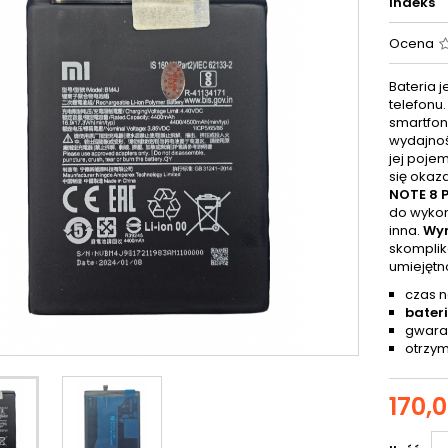
Indeks
Ocena
Bateria 
telefonu
smartfonu
wydajnoś
jej poje
się okaz
NOTE 8 
do wykon
inna.
Wym
skompli
umiejętn
czas n
bater
gwaran
otrzym
170,0