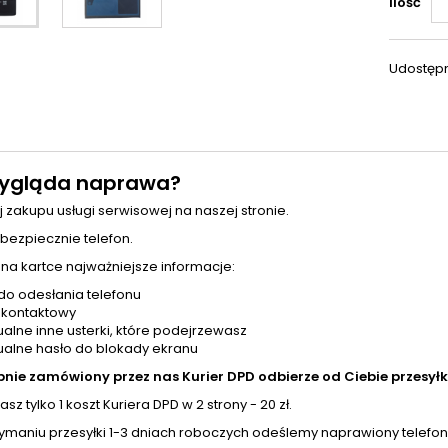
Ilość
Udostępn
ygląda naprawa?
j zakupu usługi serwisowej na naszej stronie.
 bezpiecznie telefon.
 na kartce najważniejsze informacje:
do odesłania telefonu
 kontaktowy
alne inne usterki, które podejrzewasz
alne hasło do blokady ekranu
pnie zamówiony przez nas Kurier DPD odbierze od Ciebie przesyłk
sz tylko 1 koszt Kuriera DPD w 2 strony - 20 zł.
zymaniu przesyłki 1-3 dniach roboczych odeślemy naprawiony telefon