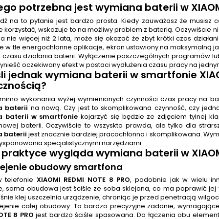
ego potrzebna jest
wymiana baterii
w XIAOM
ź na to pytanie jest bardzo prosta. Kiedy zauważasz że musisz c
 korzystać, wskazuje to na możliwy problem z baterią. Oczywiście nie
 nie więcej niż 2 lata, może się okazać że zbyt krótki czas działan
e w tle energochłonne aplikacje, ekran ustawiony na maksymalną jasn
o czasu działania baterii. Wyłączenie poszczególnych programów lu
ynieść oczekiwany efekt w postaci wydłużenia czasu pracy na jedny
śli jednak
wymiana baterii w smartfonie XIA
cznością?
omimo wykonania wyżej wymienionych czynności czas pracy na bateri
 baterii
na nową. Czy jest to skomplikowana czynność, czy jedn
 baterii w smartfonie
kojarzyć się będzie ze zdjęciem tylnej kl
nowej baterii. Oczywiście to wszyskto prawda, ale tylko dla str
 baterii
jest znacznie bardziej pracochłonna i skomplikowana. Wy
dysponowania specjalistycznymi narzędziami.
 praktyce wygląda
wymiana baterii
w XIAOM
klejenie obudowy smartfona
w telefonie
XIAOMI REDMI NOTE 8 PRO
, podobnie jak w wielu i
, sama obudowa jest ściśle ze soba sklejona, co ma poprawić jej
nie klej uszczelnia urządzenie, chroniąc je przed penetracją wilgo
klejenie całej obudowy. To bardzo precyzyjne zadanie, wymagaj
OTE 8 PRO
jest bardzo ściśle spasowana. Do łączenia obu elementó