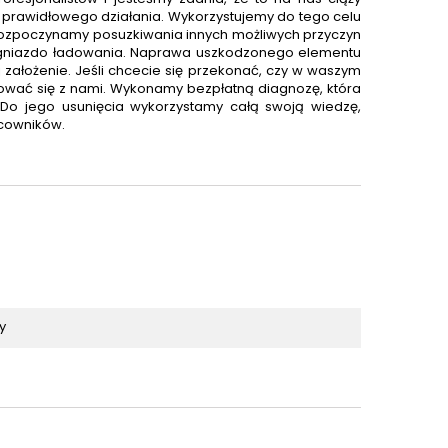
prawidłowego działania. Wykorzystujemy do tego celu
 rozpoczynamy posuzkiwania innych możliwych przyczyn
 gniazdo ładowania. Naprawa uszkodzonego elementu
ej założenie. Jeśli chcecie się przekonać, czy w waszym
tować się z nami. Wykonamy bezpłatną diagnozę, która
Do jego usunięcia wykorzystamy całą swoją wiedzę,
acowników.
y