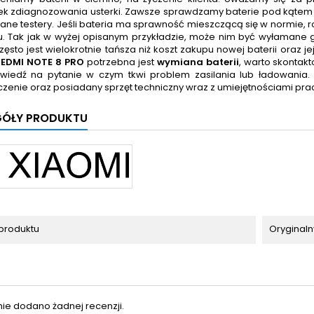
k zdiagnozowania usterki. Zawsze sprawdzamy baterie pod kątem 
ne testery. Jeśli bateria ma sprawność mieszczącą się w normie,
. Tak jak w wyżej opisanym przykładzie, może nim być wyłamane
ęsto jest wielokrotnie tańsza niż koszt zakupu nowej baterii oraz j
REDMI NOTE 8 PRO
potrzebna jest
wymiana baterii
, warto skontak
iedź na pytanie w czym tkwi problem zasilania lub ładowania. 
zenie oraz posiadany sprzęt techniczny wraz z umiejętnościami pr
GÓŁY PRODUKTU
produktu
Oryginaln
nie dodano żadnej recenzji.