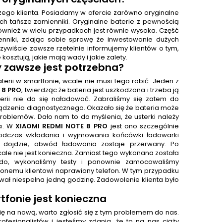
aszego klienta. Posiadamy w ofercie zarówno oryginalne
ich tańsze zamienniki. Oryginalne baterie z pewnością
ównież w wielu przypadkach jest równie wysoka. Część
enniki, zdając sobie sprawę że inwestowanie dużych
ywiście zawsze rzetelnie informujemy klientów o tym,
 kosztują, jakie mają wady i jakie zalety.
y zawsze jest potrzebna?
erii w smartfonie, wcale nie musi tego robić. Jeden z
 8 PRO
, twierdząc że bateria jest uszkodzona i trzeba ją
aterii nie da się naładować. Zabraliśmy się zatem do
ządzenia diagnostycznego. Okazało się że bateria może
blemów. Dało nam to do myślenia, że usterki należy
ia. W
XIAOMI REDMI NOTE 8 PRO
jest ono szczególnie
odczas wkładania i wyjmowania końcówki ładowarki
 dojdzie, obwód ładowania zostaje przerwany. Po
ale nie jest konieczna. Zamiast tego wykonana została
do, wykonaliśmy testy i ponownie zamocowaliśmy
onemu klientowi naprawiony telefon. W tym przypadku
trwał niespełna jedną godzinę. Zadowolenie klienta było
fonie jest konieczna
ię na nową, warto zgłosić się z tym problemem do nas.
ofesjonalistów i jesteśmy zdania, że to na nas ciąży