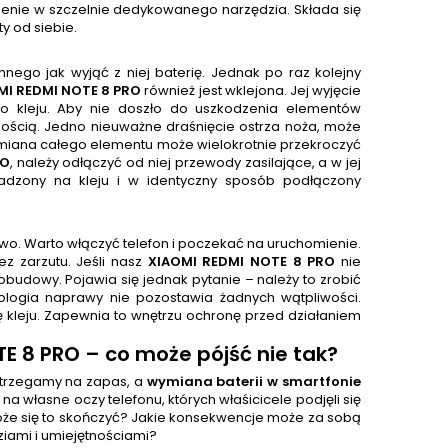
ie w szczelnie dedykowanego narzędzia. Składa się
y od siebie.
nnego jak wyjąć z niej baterię. Jednak po raz kolejny
MI REDMI NOTE 8 PRO
również jest wklejona. Jej wyjęcie
 kleju. Aby nie doszło do uszkodzenia elementów
nością. Jedno nieuważne draśnięcie ostrza noża, może
ymiana całego elementu może wielokrotnie przekroczyć
RO
, należy odłączyć od niej przewody zasilające, a w jej
dzony na kleju i w identyczny sposób podłączony
wo. Warto włączyć telefon i poczekać na uruchomienie.
 zarzutu. Jeśli nasz
XIAOMI REDMI NOTE 8 PRO
nie
dowy. Pojawia się jednak pytanie – należy to zrobić
nologia naprawy nie pozostawia żadnych wątpliwości.
leju. Zapewnia to wnętrzu ochronę przed działaniem
E 8 PRO – co może pójść nie tak?
ostrzegamy na zapas, a
wymiana baterii w smartfonie
 na własne oczy telefonu, których właśicicele podjęli się
że się to skończyć? Jakie konsekwencje może za sobą
iami i umiejętnościami?