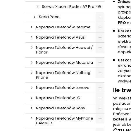
Znisz
Serwis Xiaomi Redmi A7 Pro 4G
sytua
przypa
Seria Poco
klapka
PRO
mo
Naprawa Telefonów Realme
Uszko
Bateri
Naprawa Telefonów Asus
elektr
równi
Naprawa Telefonów Huawei /
dopuśc
Honor
Uszko
Naprawa Telefonów Motorola
ekrano
zaryso
Naprawa Telefonów Nothing
ekrane
Phone
wyświe
Naprawa Telefonów Lenovo
Ile tr
Naprawa Telefonów LG
W więks
posiadam
Naprawa Telefonów Sony
miejscu 
Państwo 
Naprawa Telefonów MyPhone
baterii 
HAMMER
jednak b
Czy
w