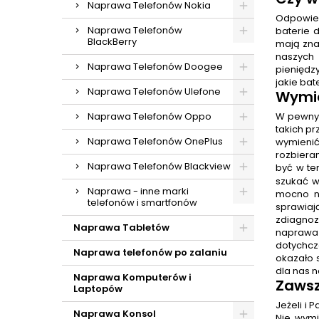
Naprawa Telefonów Nokia
Odpowiedź
Naprawa Telefonów
baterie 
BlackBerry
mają zna
naszych 
Naprawa Telefonów Doogee
pieniędz
jakie bat
Naprawa Telefonów Ulefone
Wymia
Naprawa Telefonów Oppo
W pewnyc
takich p
Naprawa Telefonów OnePlus
wymienić
rozbiera
Naprawa Telefonów Blackview
być w te
szukać w
Naprawa - inne marki
mocno n
telefonów i smartfonów
sprawia
zdiagnozo
Naprawa Tabletów
naprawa
dotychcz
Naprawa telefonów po zalaniu
okazało s
dla nas 
Naprawa Komputerów i
Zawsz
Laptopów
Jeżeli i
Naprawa Konsol
Nie wymi