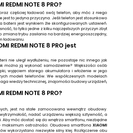
I REDMI NOTE 8 PRO?
oraz częściej ładować swój telefon, aby móc z niego
 jest to jedyna przyczyna. Jeśli telefon jest stosunkowo
ia baterii jest wynikiem źle skonfigurowanych ustawień.
ość, to tylko jedne z kilku najczęstszych przyczyn zbyt
b zmiana trybu zasilania na bardziej energooszczędny,
m ładowaniu.
OMI REDMI NOTE 8 PRO
jest
i nie uległ wydłużeniu, nie pozostaje nic innego jak
ak można ją wykonać samodzielnie? Większości osób
apki, wyjęciem starego akumulatora i włożenie w jego
arszych modeli telefonów. We współczesnych modelach
maga wiedzy technicznej, znajomości budowy urządzeń,
I REDMI NOTE 8 PRO?
nnych, jest na stałe zamocowana wewnątrz obudowy.
 wytrzymałość, nadać urządzeniu większą sztywność, a
ci. Aby móc dostać się do wnętrza smartfonu, niezbędne
ące maksimum ostrożności. Obudowa smartfona
XIAOMI
w wykorzystano niezwykle silny klej. Rozłączenie obu