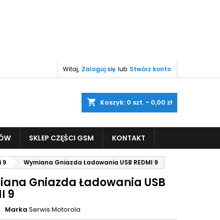
Witaj,
Zaloguj się
lub
Stwórz konto
shopping_cart
Koszyk:
0
szt. - 0,00 zł
PÓW
SKLEP CZĘŚCI GSM
KONTAKT
 9
Wymiana Gniazda Ładowania USB REDMI 9
ana Gniazda Ładowania USB
I 9
Marka
Serwis Motorola