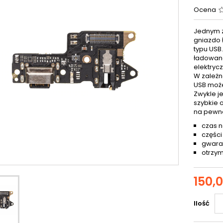
Ocena
Jednym z
gniazdo 
typu USB
ładowana
elektryc
W zależn
USB może
Zwykle j
szybkie 
na pewn
czas n
części
gwaran
otrzym
150,0
Ilość