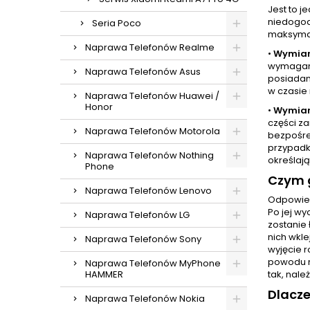
Jest to 
niedogod
Seria Poco
maksymal
Naprawa Telefonów Realme
•
Wymian
wymaganą
Naprawa Telefonów Asus
posiadam
w czasie 
Naprawa Telefonów Huawei /
Honor
•
Wymian
części z
Naprawa Telefonów Motorola
bezpośre
przypadk
Naprawa Telefonów Nothing
określają
Phone
Czym g
Naprawa Telefonów Lenovo
Odpowied
Po jej wy
Naprawa Telefonów LG
zostanie
nich wkl
Naprawa Telefonów Sony
wyjęcie r
powodu n
Naprawa Telefonów MyPhone
HAMMER
tak, nale
Dlacz
Naprawa Telefonów Nokia