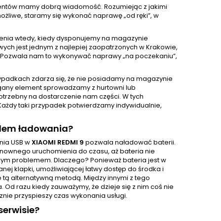
klientów mamy dobrą wiadomość. Rozumiejąc z jakimi
żliwe, staramy się wykonać naprawę „od ręki”, w
enia wtedy, kiedy dysponujemy na magazynie
ch jest jednym z najlepiej zaopatrzonych w Krakowie,
 Pozwala nam to wykonywać naprawy „na poczekaniu”,
ypadkach zdarza się, że nie posiadamy na magazynie
gany element sprowadzamy z hurtowni lub
otrzebny na dostarczenie nam części. W tych
Każdy taki przypadek potwierdzamy indywidualnie,
zdem ładowania?
ania USB w
XIAOMI REDMI 9
pozwala naładować baterii.
ponownego uruchomienia do czasu, aż bateria nie
użym problemem. Dlaczego? Ponieważ bateria jest w
j klapki, umożliwiającej łatwy dostęp do środka i
e tą alternatywną metodą. Między innymi z tego
d razu kiedy zauważymy, że dzieje się z nim coś nie
znie przyspieszy czas wykonania usługi.
erwisie?