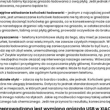
wnej lub taśmy łączącej gniazdo ładowania z ową płytą. Jeśli jedna
adowania, na pewno będzie to:
ejętne wkładanie końcówki ładowarki
– jednym z najczęściej pow
arki, jest umieszczanie końcówki ładowarki nie tą stroną w gnieźdz
mocniej docisnąć końcówkę go gniazda, co w konsekwencji może ozna
o narastające drgania i siły napierające na gniazdo, w ostatecznoś
 gniazdem, taśmą oraz płytą główną, prowadzi oczywiście do braku
zyszczenia
– telefony komórkowe służą do tego, aby mieć je zawsz
urtek, torebkach oraz wielu innych, nie zawsze czystych miejscach.
azda ładowania gromadzą się zanieczyszczenia. Może to być kurz, al
zi się ich zbyt wiele, uniemożliwiają one zamknięcie obwodu, powod
u? Zwykle wystarczy oczyszczenie wnęki gniazda ładowania, np. prz
niezbędna może okazać się interwencja naszego serwisu. Wówczas
y na części i przystąpimy do oczyszczania płyty głównej. Konstrukcj
ie zanieczyszczeń oraz wilgoci do wnętra. Może to być przyczyną po
ch z ładowaniem, ale ogólnym funkcjonowaniem telefonu.
działe styki
– zdarza się to bardzo rzadko, ale jednak. Końcówki g
tóre nie ulegają śniedzeniu. Dotyczy to jednak standardowych warunkó
ć w miejscach, w których jest narażony na działanie różnych subst
z mikrostykami gniazda ładowania, może to prowadzić do przerwania 
ub innego nalotu na stykach. Jakie są możliwości naprawy takiej uste
znego lub chemicznego. Jeśli nie przynosi to rezultatu, konieczna
zeprowadzana jest wymiana gniazda USB w XIAO