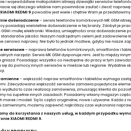
ie i województwie małopolskim istnieją dziesiątki serwisów telefo
iacie się dlaczego właśnie nam powinniście zaufać i zlecić napra
XIAOMI REDMI 9
powodów jest wiele i chętnie Wam je przedstawimy
tnie doświadczenie
– serwis telefonów komórkowych MK GSM istniej
cy posiadają wieloletnie doświadczenie w tej branży. Zdobyli je pr
GSM i małej elektroniki. Wiedza, umiejętności oraz doświadczenie p
standardów jakości. Naszym nadrzędnym celem jest zadowolenie klien
ne cenowo naprawy. Nie było to jednak możliwe, gdyby nie nasze zap
e serwisowe
– naprawa telefonów komórkowych, smartfonów i tablet
nalnych narzędzi. Serwis MK GSM dysponuje nimi. Jest to między inny
a gniazd. Posiadając wszystko co niezbędne do pracy w tym zawod
 się do pomocy innych serwisów w mieście lub regionie. Wydatnie skr
ji.
 zamienne
– większość napraw smartfonów i tabletów wymaga zastą
mi. Zdecydowana większość serwisów zamawia pojedyncze elementy w
wydłuża to czas realizacji zamówienia, zmuszając klienta do pozost
amy na zupełnie innych zasadach. Posiadamy własny magazyn częśc
h marek i modeli. Są to części oryginalne, nowe i używane. Każda z 
i zamiennymi, możemy zapewnić najkrótszy czas wykonania naprawy, 
amy do korzystania z naszych usług, w każdym przypadku wy
fonie
XIAOMI REDMI 9.