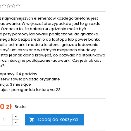
 najważniejszych elementów każdego telefonu jest
ładowania. W większości przypadków jest to gniazdo
. Oznacza to, że bateria urządzenia może być
 przy pomocy ładowarki podłączonej do gniazdka
znego lub bezpośrednio do laptopa lub power banka.
ości od marki i modelu telefonu, gniazdo ładowania
 być umieszczone w różnych miejscach obudowy.
est to jednak dolna krawędź, co pozwala na stosunkowo
oraz intuicyjne podłączanie ładowarki. Czy jednak aby
o?
aprawy: 24 godziny
 serwisowe: gniazdo oryginalne
cja: 3 miesiące
ujesz paragon lub fakturę vat23
0 zł
Brutto
Dodaj do koszyka
