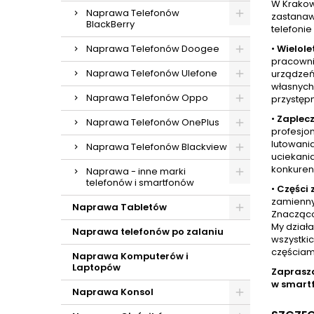
W Krakow
Naprawa Telefonów
zastanaw
BlackBerry
telefonie
Naprawa Telefonów Doogee
•
Wielole
pracowni
Naprawa Telefonów Ulefone
urządzeń 
własnych 
Naprawa Telefonów Oppo
przystęp
•
Zaplecz
Naprawa Telefonów OnePlus
profesjo
lutowani
Naprawa Telefonów Blackview
uciekania
konkurenc
Naprawa - inne marki
telefonów i smartfonów
•
Części
zamienny
Naprawa Tabletów
Znacząco 
My dział
Naprawa telefonów po zalaniu
wszystkic
częściam
Naprawa Komputerów i
Laptopów
Zaprasz
w smart
Naprawa Konsol