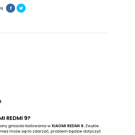
ij
.
.
MI REDMI 9?
iany gniazda ładowania w
XIAOMI REDMI 9.
Zwykle
nież może się to zdarzać, problem będzie dotyczyć