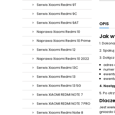
Serwis Xiaomi Redmi 9T
Serwis Xiaomi Redmi 9C
Serwis Xiaomi Redmi 9AT
OPIS
Naprawa Xiaomi Redmi 10
Jak w
Naprawa Xiaomi Redmi 10 Prime
1. Dokona
Serwis Xiaomi Redmi 12
2. Spakuj
3. Dołącz
Naprawa Xiaomi Redmi 10 2022
adres 
Serwis Xiaomi Redmi 13C
numer
ewentu
Serwis Xiaomi Redmi 13
ewentu
Serwis Xiaomi Redmi 13 5G
4. Nastę
5. Po otr
Serwis XIAOMI REDMI NOTE 7
Dlacze
Serwis XIAOMI REDMI NOTE 7 PRO
Jest wie
gniazdo 
Serwis Xiaomi Redmi Note 8