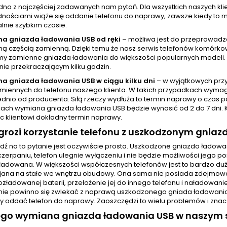
jedno z najczęściej zadawanych nam pytań. Dla wszystkich naszych 
nościami wiąże się oddanie telefonu do naprawy, zawsze kiedy to mo
nie szybkim czasie.
a gniazda ładowania USB od ręki
– możliwa jest do przeprowadz
 częścią zamienną. Dzięki temu że nasz serwis telefonów komórkowy
y zamienne gniazda ładowania do większości popularnych modeli.
nie przekraczającym kilku godzin.
a gniazda ładowania USB w ciągu kilku dni
– w wyjątkowych prz
amiennych do telefonu naszego klienta. W takich przypadkach wyma
dnio od producenta. Siłą rzeczy wydłuża to termin naprawy o czas p
ach wymiana gniazda ładowania USB będzie wynosić od 2 do 7 dni. 
c klientowi dokładny termin naprawy.
rozi korzystanie telefonu z uszkodzonym gnia
ź na to pytanie jest oczywiście prosta. Uszkodzone gniazdo ładow
czerpaniu, telefon ulegnie wyłączeniu i nie będzie możliwości jego 
 ładowana. W większości współczesnych telefonów jest to bardzo d
ejana na stałe we wnętrzu obudowy. Ona sama nie posiada zdejmowane
ozładowanej baterii, przełożenie jej do innego telefonu i naładowani
ie powinno się zwlekać z naprawą uszkodzonego gniada ładowania. O
ży oddać telefon do naprawy. Zaoszczędzi to wielu problemów i znac
ego wymiana gniazda ładowania USB w naszym s