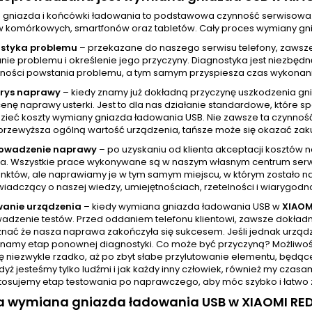
gniazda i końcówki ładowania to podstawowa czynność serwisowa
w komórkowych, smartfonów oraz tabletów. Cały proces wymiany gni
styka problemu
– przekazane do naszego serwisu telefony, zawsz
ie problemu i określenie jego przyczyny. Diagnostyka jest niezbędn
ności powstania problemu, a tym samym przyspiesza czas wykonania
orys naprawy
– kiedy znamy już dokładną przyczynę uszkodzenia gn
cenę naprawy usterki. Jest to dla nas działanie standardowe, które
zieć koszty wymiany gniazda ładowania USB. Nie zawsze ta czynnoś
przewyższa ogólną wartość urządzenia, tańsze może się okazać zak
rowadzenie naprawy
– po uzyskaniu od klienta akceptacji kosztów
a. Wszystkie prace wykonywane są w naszym własnym centrum serw
unktów, ale naprawiamy je w tym samym miejscu, w którym zostało na
wiadczący o naszej wiedzy, umiejętnościach, rzetelności i wiarygodno
wanie urządzenia
– kiedy wymiana gniazda ładowania USB w
XIAOM
adzenie testów. Przed oddaniem telefonu klientowi, zawsze dokładni
nać że nasza naprawa zakończyła się sukcesem. Jeśli jednak urządze
namy etap ponownej diagnostyki. Co może być przyczyną? Możliwości
ę niezwykle rzadko, aż po zbyt słabe przylutowanie elementu, będąc
yż jesteśmy tylko ludźmi i jak każdy inny człowiek, również my cza
tosujemy etap testowania po naprawczego, aby móc szybko i łatwo z
wa wymiana gniazda ładowania USB w XIAOMI RED