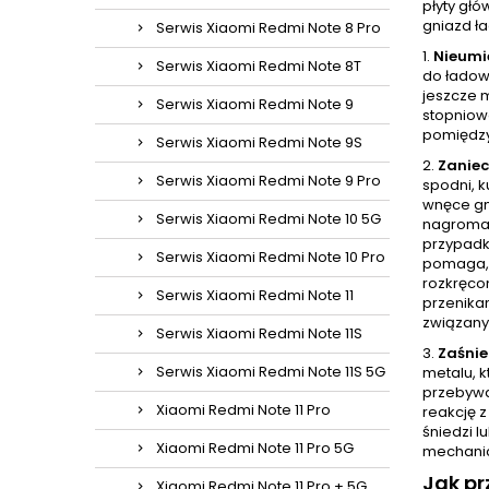
płyty głó
gniazd ł
Serwis Xiaomi Redmi Note 8 Pro
1.
Nieumi
Serwis Xiaomi Redmi Note 8T
do ładow
jeszcze 
Serwis Xiaomi Redmi Note 9
stopniow
pomiędzy
Serwis Xiaomi Redmi Note 9S
2.
Zaniec
Serwis Xiaomi Redmi Note 9 Pro
spodni, k
wnęce gni
Serwis Xiaomi Redmi Note 10 5G
nagromad
przypadk
Serwis Xiaomi Redmi Note 10 Pro
pomaga, 
rozkręcon
Serwis Xiaomi Redmi Note 11
przenikan
związany
Serwis Xiaomi Redmi Note 11S
3.
Zaśnie
Serwis Xiaomi Redmi Note 11S 5G
metalu, k
przebywa
Xiaomi Redmi Note 11 Pro
reakcję 
śniedzi l
Xiaomi Redmi Note 11 Pro 5G
mechanic
Jak pr
Xiaomi Redmi Note 11 Pro + 5G