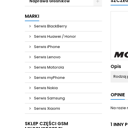
SZCZE
Naprawa Głośników
MARKI
Serwis BlackBerry
Serwis Huawei / Honor
Serwis iPhone
Serwis Lenovo
Opis
Serwis Motorola
Rodzaj 
Serwis myPhone
Serwis Nokia
OPINIE
Serwis Samsung
Na razie 
Serwis Xiaomi
SKLEP CZĘŚCI GSM
1 INNY