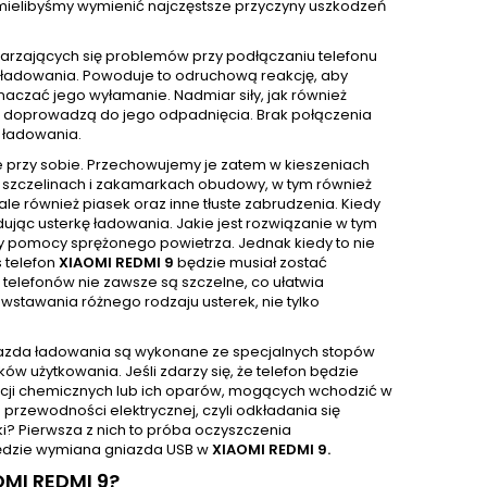
k mielibyśmy wymienić najczęstsze przyczyny uszkodzeń
tarzających się problemów przy podłączaniu telefonu
ie ładowania. Powoduje to odruchową reakcję, aby
czać jego wyłamanie. Nadmiar siły, jak również
ci doprowadzą do jego odpadnięcia. Brak połączenia
 ładowania.
e przy sobie. Przechowujemy je zatem w kieszeniach
 W szczelinach i zakamarkach obudowy, w tym również
e również piasek oraz inne tłuste zabrudzenia. Kiedy
ując usterkę ładowania. Jakie jest rozwiązanie w tym
y pomocy sprężonego powietrza. Jednak kiedy to nie
 telefon
XIAOMI REDMI 9
będzie musiał zostać
e telefonów nie zawsze są szczelne, co ułatwia
wstawania różnego rodzaju usterek, nie tylko
niazda ładowania są wykonane ze specjalnych stopów
w użytkowania. Jeśli zdarzy się, że telefon będzie
ancji chemicznych lub ich oparów, mogących wchodzić w
przewodności elektrycznej, czyli odkładania się
rki? Pierwsza z nich to próba oczyszczenia
 będzie wymiana gniazda USB w
XIAOMI REDMI 9.
MI REDMI 9?