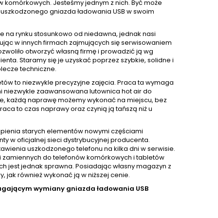
nów komórkowych. Jesteśmy jednym z nich. Być może
wę uszkodzonego gniazda ładowania USB w swoim
.
e na rynku stosunkowo od niedawna, jednak nasi
acując w innych firmach zajmujących się serwisowaniem
ozwoliło otworzyć własną firmę i prowadzić ją wg
ta. Staramy się je uzyskać poprzez szybkie, solidne i
lecze techniczne.
ów to niezwykle precyzyjne zajęcia. Praca ta wymaga
mi niezwykle zaawansowana lutownica hot air do
zie, każdą naprawę możemy wykonać na miejscu, bez
aca to czas naprawy oraz czynią ją tańszą niż u
pienia starych elementów nowymi częściami
 oficjalnej sieci dystrybucyjnej producenta.
awienia uszkodzonego telefonu na kilka dni w serwisie.
i zamiennych do telefonów komórkowych i tabletów
nich jest jednak sprawna. Posiadając własny magazyn z
jak również wykonać ją w niższej cenie.
magającym wymiany gniazda ładowania USB