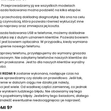
. Przeprowadzamy ją we wszystkich modelach
azda ładowania można podzielić na kilka etapów.
e przechodzą dokładną diagnostykę. Ma ona na celu
ą czynnością, która pozwala również wykluczyć inne
 naprawy oraz zmniejsza jej koszta.
iazda ładowania USB w telefonie, możemy dokładnie
 spotyka się z dużym uznaniem klientów. Pozwala bowiem
ć jest bowiem opłacalna. W przypadku, kiedy wymiana
upienie nowego telefonu.
 naprawy telefonu, przystępujemy do wymiany gniazda
isowym. Nie odsyłamy telefonów naszych klientów do
m przekazane. Jest to dla naszych klientów wyraźny
ści.
I REDMI 9
zostanie wykonana, następuje czas na
e sprawdzamy czy działa on prawidłowo. Jeśli tak,
nie w dalszym ciągu nie działa jak należy,
 jest wiele. Od wadliwej części zamiennej, co jednak
e wynikiem ludzkiego błędu. Nie obawiamy się tego
sami popełniamy błędy. Jesteśmy tego świadomi, dlatego
naleźć ewentualne niedociągnięcia i je naprawić.
MI 9?