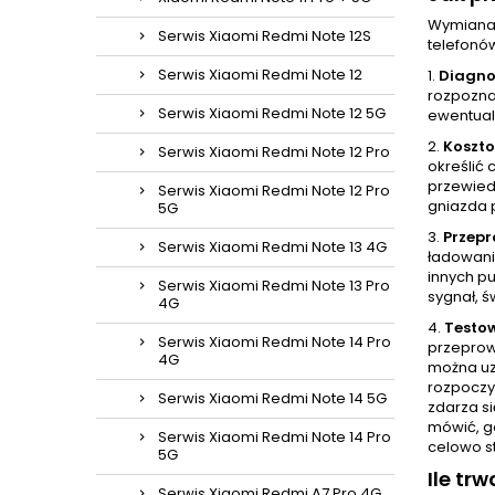
Wymiana 
Serwis Xiaomi Redmi Note 12S
telefonó
Serwis Xiaomi Redmi Note 12
1.
Diagno
rozpoznan
Serwis Xiaomi Redmi Note 12 5G
ewentual
2.
Koszt
Serwis Xiaomi Redmi Note 12 Pro
określić 
przewied
Serwis Xiaomi Redmi Note 12 Pro
gniazda 
5G
3.
Przep
Serwis Xiaomi Redmi Note 13 4G
ładowani
innych p
Serwis Xiaomi Redmi Note 13 Pro
sygnał, ś
4G
4.
Testo
Serwis Xiaomi Redmi Note 14 Pro
przeprow
4G
można uz
rozpoczy
Serwis Xiaomi Redmi Note 14 5G
zdarza si
mówić, gd
Serwis Xiaomi Redmi Note 14 Pro
celowo s
5G
Ile tr
Serwis Xiaomi Redmi A7 Pro 4G