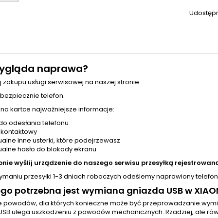
Udostępn
ygląda naprawa?
j zakupu usługi serwisowej na naszej stronie.
 bezpiecznie telefon.
 na kartce najważniejsze informacje:
do odesłania telefonu
 kontaktowy
alne inne usterki, które podejrzewasz
alne hasło do blokady ekranu
pnie wyślij urządzenie do naszego serwisu przesyłką rejestrowaną
zymaniu przesyłki 1-3 dniach roboczych odeślemy naprawiony telefon
go potrzebna jest wymiana gniazda USB w XIAO
le powodów, dla których konieczne może być przeprowadzanie wym
USB ulega uszkodzeniu z powodów mechanicznych. Rzadziej, ale rów