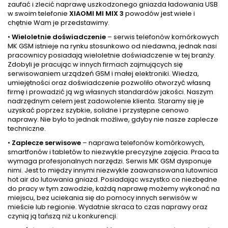
zaufać i zlecić naprawę uszkodzonego gniazda ładowania USB
w swoim telefonie
XIAOMI MI MIX 3
powodów jest wiele i
chętnie Wam je przedstawimy.
•
Wieloletnie doświadczenie
– serwis telefonów komórkowych
MK GSM istnieje na rynku stosunkowo od niedawna, jednak nasi
pracownicy posiadają wieloletnie doświadczenie w tej branży.
Zdobyli je pracując w innych firmach zajmujących się
serwisowaniem urządzeń GSM i małej elektroniki. Wiedza,
umiejętności oraz doświadczenie pozwoliło otworzyć własną
firmę i prowadzić ją wg własnych standardów jakości. Naszym
nadrzędnym celem jest zadowolenie klienta. Staramy się je
uzyskać poprzez szybkie, solidne i przystępne cenowo
naprawy. Nie było to jednak możliwe, gdyby nie nasze zaplecze
techniczne.
•
Zaplecze serwisowe
– naprawa telefonów komórkowych,
smartfonów i tabletów to niezwykle precyzyjne zajęcia. Praca ta
wymaga profesjonalnych narzędzi. Serwis MK GSM dysponuje
nimi. Jest to między innymi niezwykle zaawansowana lutownica
hot air do lutowania gniazd. Posiadając wszystko co niezbędne
do pracy w tym zawodzie, każdą naprawę możemy wykonać na
miejscu, bez uciekania się do pomocy innych serwisów w
mieście lub regionie. Wydatnie skraca to czas naprawy oraz
czynią ją tańszą niż u konkurencji.