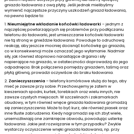
gniazdo ładowania z ową płytą. Jeśli jednak mielibyśmy
wymienić najczęstsze przyczyny uszkodzeń gniazd ładowania,
na pewno będzie to:
1.
Nieumiejętne wkładanie końcówki ładowarki
– jednym z
najczęściej powtarzających się problemów przy podłączaniu
telefonu do ładowarki, jest umieszczanie końcówki ładowarki
nie tą stroną w gnieździe ładowania. Powoduje to odruchową
reakcję, aby jeszcze mocniej docisnąć końcówkę go gniazda,
co w konsekwencji może oznaczać jego wyłamanie. Nadmiar
siły, jak również stopniowo narastające drgania i siły
napierające na gniazdo, w ostateczności doprowadzą do jego
odpadnięcia. Brak połączenia pomiędzy gniazdem, taśmą oraz
płytą główną, prowadzi oczywiście do braku ładowania.
2.
Zanieczyszczenia
– telefony komórkowe służą do tego, aby
mieć je zawsze przy sobie. Przechowujemy je zatem w
kieszeniach spodni, kurtek, torebkach oraz wielu innych, nie
zawsze czystych miejscach. W szczelinach i zakamarkach
obudowy, w tym również wnęce gniazda ładowania gromadzą
się zanieczyszczenia. Może to być kurz, ale również piasek oraz
inne tłuste zabrudzenia. Kiedy nagromadzi się ich zbyt wiele,
uniemożliwiają one zamknięcie obwodu, powodując usterkę
ładowania. Jakie jest rozwiązanie w tym przypadku? Zwykle
wystarczy oczyszczenie wnęki gniazda ładowania, np. przy