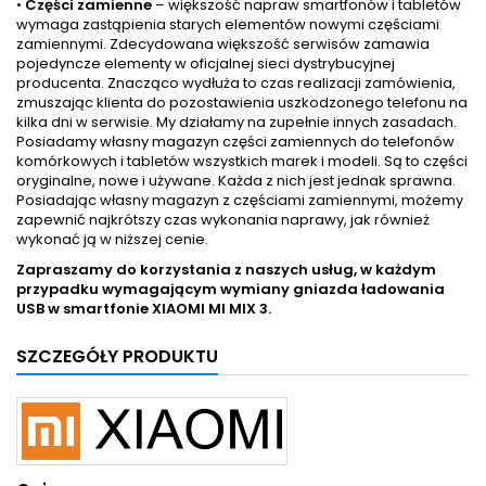
•
Części zamienne
– większość napraw smartfonów i tabletów
wymaga zastąpienia starych elementów nowymi częściami
zamiennymi. Zdecydowana większość serwisów zamawia
pojedyncze elementy w oficjalnej sieci dystrybucyjnej
producenta. Znacząco wydłuża to czas realizacji zamówienia,
zmuszając klienta do pozostawienia uszkodzonego telefonu na
kilka dni w serwisie. My działamy na zupełnie innych zasadach.
Posiadamy własny magazyn części zamiennych do telefonów
komórkowych i tabletów wszystkich marek i modeli. Są to części
oryginalne, nowe i używane. Każda z nich jest jednak sprawna.
Posiadając własny magazyn z częściami zamiennymi, możemy
zapewnić najkrótszy czas wykonania naprawy, jak również
wykonać ją w niższej cenie.
Zapraszamy do korzystania z naszych usług, w każdym
przypadku wymagającym wymiany gniazda ładowania
USB w smartfonie
XIAOMI MI MIX 3.
SZCZEGÓŁY PRODUKTU