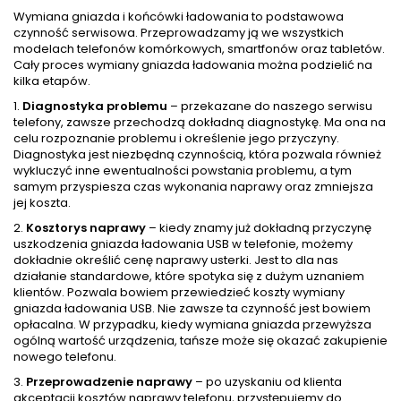
Wymiana gniazda i końcówki ładowania to podstawowa
czynność serwisowa. Przeprowadzamy ją we wszystkich
modelach telefonów komórkowych, smartfonów oraz tabletów.
Cały proces wymiany gniazda ładowania można podzielić na
kilka etapów.
1.
Diagnostyka problemu
– przekazane do naszego serwisu
telefony, zawsze przechodzą dokładną diagnostykę. Ma ona na
celu rozpoznanie problemu i określenie jego przyczyny.
Diagnostyka jest niezbędną czynnością, która pozwala również
wykluczyć inne ewentualności powstania problemu, a tym
samym przyspiesza czas wykonania naprawy oraz zmniejsza
jej koszta.
2.
Kosztorys naprawy
– kiedy znamy już dokładną przyczynę
uszkodzenia gniazda ładowania USB w telefonie, możemy
dokładnie określić cenę naprawy usterki. Jest to dla nas
działanie standardowe, które spotyka się z dużym uznaniem
klientów. Pozwala bowiem przewiedzieć koszty wymiany
gniazda ładowania USB. Nie zawsze ta czynność jest bowiem
opłacalna. W przypadku, kiedy wymiana gniazda przewyższa
ogólną wartość urządzenia, tańsze może się okazać zakupienie
nowego telefonu.
3.
Przeprowadzenie naprawy
– po uzyskaniu od klienta
akceptacji kosztów naprawy telefonu, przystępujemy do