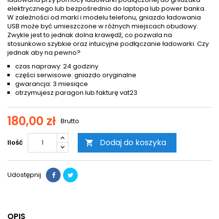
elektrycznego lub bezpośrednio do laptopa lub power banka.
W zależności od marki i modelu telefonu, gniazdo ładowania
USB może być umieszczone w różnych miejscach obudowy.
Zwykle jest to jednak dolna krawędź, co pozwala na
stosunkowo szybkie oraz intuicyjne podłączanie ładowarki. Czy
jednak aby na pewno?
czas naprawy: 24 godziny
części serwisowe: gniazdo oryginalne
gwarancja: 3 miesiące
otrzymujesz paragon lub fakturę vat23
180,00 zł
Brutto
Dodaj do koszyka
Ilość

Udostępnij
OPIS