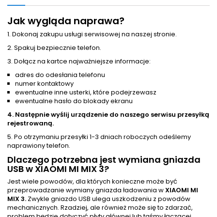
Jak wygląda naprawa?
1. Dokonaj zakupu usługi serwisowej na naszej stronie.
2. Spakuj bezpiecznie telefon.
3. Dołącz na kartce najważniejsze informacje:
adres do odesłania telefonu
numer kontaktowy
ewentualne inne usterki, które podejrzewasz
ewentualne hasło do blokady ekranu
4. Następnie wyślij urządzenie do naszego serwisu przesyłką
rejestrowaną.
5. Po otrzymaniu przesyłki 1-3 dniach roboczych odeślemy
naprawiony telefon.
Dlaczego potrzebna jest wymiana gniazda
USB w XIAOMI MI MIX 3?
Jest wiele powodów, dla których konieczne może być
przeprowadzanie wymiany gniazda ładowania w
XIAOMI MI
MIX 3.
Zwykle gniazdo USB ulega uszkodzeniu z powodów
mechanicznych. Rzadziej, ale również może się to zdarzać,
problem będzie dotyczyć płyty głównej lub taśmy łączącej