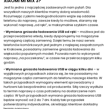
XIAOMI MI MIX 3?
Jest to jedno z najczęściej zadawanych nam pytań. Dla
wszystkich naszych klientów mamy dobrą wiadomość.
Rozumiejąc z jakimi niedogodnościami wiąże się oddanie
telefonu do naprawy, zawsze kiedy to możliwe, staramy się
wykonać naprawę „od ręki”, w maksymalnie szybkim czasie.
•
Wymiana gniazda ładowania USB od ręki
– możliwa jest do
przeprowadzenia wtedy, kiedy dysponujemy na magazynie
wymaganą częścią zamienną. Dzięki temu że nasz serwis
telefonów komórkowych jest jednym z najlepiej zaopatrzonych
w Krakowie, posiadamy zamienne gniazda ładowania do
większości popularnych modeli. Pozwala nam to wykonywać
naprawy „na poczekaniu”, w czasie nie przekraczającym kilku
godzin.
•
Wymiana gniazda ładowania USB w ciągu kilku dni
– w
wyjątkowych przypadkach zdarza się, że nie posiadamy na
magazynie części zamiennych do telefonu naszego klienta. W
takich przypadkach wymagany element sprowadzamy z
hurtowni lub bezpośrednio od producenta. Siłą rzeczy wydłuża
to termin naprawy o czas potrzebny na dostarczenie nam
części. W tych przypadkach wymiana gniazda ładowania USB
będzie wynosić od 2 do 7 dni. Każdy taki przypadek
potwierdzamy indywidualnie, określając klientowi dokładny
termin naprawy.