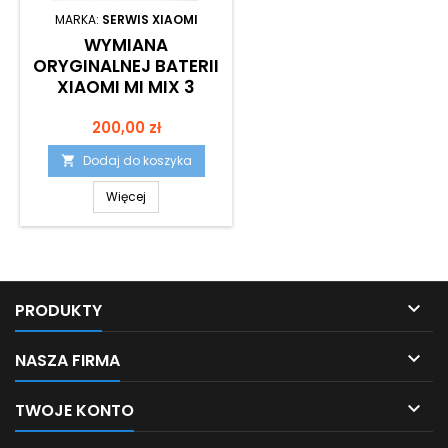
MARKA:
SERWIS XIAOMI
WYMIANA
ORYGINALNEJ BATERII
XIAOMI MI MIX 3
Cena
200,00 zł
Dodaj do koszyka

Więcej

PRODUKTY

NASZA FIRMA

TWOJE KONTO