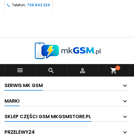
Telefon:
736 842 224
0



shopping_cart
SERWIS MK GSM
MARKI
SKLEP CZĘŚCI GSM MKGSMSTORE.PL
PRZELEWY24