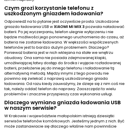
Czym grozi korzystanie telefonu z
uszkodzonym gniazdem ładowania?
Odpowiedź na to pytanie jest oczywiście prosta. Uszkodzone
gniazdo ładowania USB w
XIAOMI MI MIX 3
pozwala naładować
baterii. Po jej wyczerpaniu, telefon ulegnie wyłączeniu i nie
będzie możliwości jego ponownego uruchomienia do czasu, aż
bateria nie zostanie ładowana. W większości współczesnych
telefonów jest to bardzo dużym problemem. Dlaczego?
Ponieważ bateria jest w nich wklejana na stałe we wnętrzu
obudowy. Ona sama nie posiada zdejmowanej klapki,
umożliwiającej łatwy dostęp do środka i wyjęcie rozładowanej
baterii, przełożenie jej do innego telefonu i naładowanie tą
alternatywną metodą. Między innymi z tego powodu nie
powinno się zwlekać z naprawą uszkodzonego gniada
ładowania. Od razu kiedy zauważymy, że dzieje się z nim coś nie
tak, należy oddać telefon do naprawy. Zaoszczędzi to wielu
problemów i znacznie przyspieszy czas wykonania usługi.
Dlaczego wymiana gniazda ładowania USB
w naszym serwisie?
W Krakowie i województwie małopolskim istnieją dziesiątki
serwisów telefonów komórkowych. Jesteśmy jednym z nich. Być
może zastanawiacie się dlaczego właśnie nam powinniście