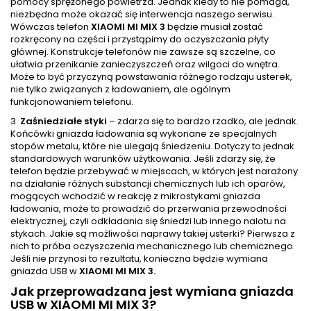
pomocy sprężonego powietrza. Jednak kiedy to nie pomaga,
niezbędna może okazać się interwencja naszego serwisu.
Wówczas telefon
XIAOMI MI MIX 3
będzie musiał zostać
rozkręcony na części i przystąpimy do oczyszczania płyty
głównej. Konstrukcje telefonów nie zawsze są szczelne, co
ułatwia przenikanie zanieczyszczeń oraz wilgoci do wnętra.
Może to być przyczyną powstawania różnego rodzaju usterek,
nie tylko związanych z ładowaniem, ale ogólnym
funkcjonowaniem telefonu.
3.
Zaśniedziałe styki
– zdarza się to bardzo rzadko, ale jednak.
Końcówki gniazda ładowania są wykonane ze specjalnych
stopów metalu, które nie ulegają śniedzeniu. Dotyczy to jednak
standardowych warunków użytkowania. Jeśli zdarzy się, że
telefon będzie przebywać w miejscach, w których jest narażony
na działanie różnych substancji chemicznych lub ich oparów,
mogących wchodzić w reakcję z mikrostykami gniazda
ładowania, może to prowadzić do przerwania przewodności
elektrycznej, czyli odkładania się śniedzi lub innego nalotu na
stykach. Jakie są możliwości naprawy takiej usterki? Pierwsza z
nich to próba oczyszczenia mechanicznego lub chemicznego.
Jeśli nie przynosi to rezultatu, konieczna będzie wymiana
gniazda USB w
XIAOMI MI MIX 3.
Jak przeprowadzana jest wymiana gniazda
USB w XIAOMI MI MIX 3?