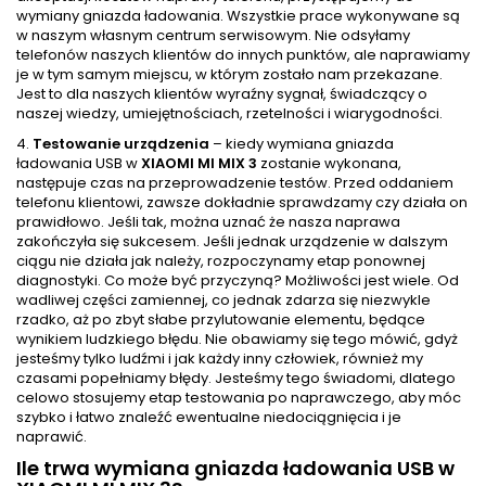
wymiany gniazda ładowania. Wszystkie prace wykonywane są
w naszym własnym centrum serwisowym. Nie odsyłamy
telefonów naszych klientów do innych punktów, ale naprawiamy
je w tym samym miejscu, w którym zostało nam przekazane.
Jest to dla naszych klientów wyraźny sygnał, świadczący o
naszej wiedzy, umiejętnościach, rzetelności i wiarygodności.
4.
Testowanie urządzenia
– kiedy wymiana gniazda
ładowania USB w
XIAOMI MI MIX 3
zostanie wykonana,
następuje czas na przeprowadzenie testów. Przed oddaniem
telefonu klientowi, zawsze dokładnie sprawdzamy czy działa on
prawidłowo. Jeśli tak, można uznać że nasza naprawa
zakończyła się sukcesem. Jeśli jednak urządzenie w dalszym
ciągu nie działa jak należy, rozpoczynamy etap ponownej
diagnostyki. Co może być przyczyną? Możliwości jest wiele. Od
wadliwej części zamiennej, co jednak zdarza się niezwykle
rzadko, aż po zbyt słabe przylutowanie elementu, będące
wynikiem ludzkiego błędu. Nie obawiamy się tego mówić, gdyż
jesteśmy tylko ludźmi i jak każdy inny człowiek, również my
czasami popełniamy błędy. Jesteśmy tego świadomi, dlatego
celowo stosujemy etap testowania po naprawczego, aby móc
szybko i łatwo znaleźć ewentualne niedociągnięcia i je
naprawić.
Ile trwa wymiana gniazda ładowania USB w