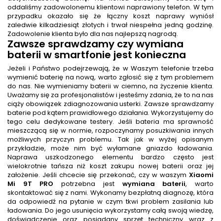
oddaliśmy zadowolonemu klientowi naprawiony telefon. W tym
przypadku okazało się że łączny koszt naprawy wyniósł
zaledwie kilkadziesiąt złotych i trwał niespełna jedną godzinę.
Zadowolenie klienta było dla nas najlepszą nagrodą.
Zawsze sprawdzamy czy wymiana
baterii w smartfonie jest konieczna
Jeżeli i Państwo podejrzewają, że w Waszym telefonie trzeba
wymienić baterię na nową, warto zgłosić się z tym problemem
do nas. Nie wymieniamy baterii w ciemno, na życzenie klienta.
Uważamy się za profesjonalistów i jesteśmy zdania, że to na nas
ciąży obowiązek zdiagnozowania usterki. Zawsze sprawdzamy
baterie pod kątem prawidłowego działania. Wykorzystujemy do
tego celu dedykowane testery. Jeśli bateria ma sprawność
mieszczącą się w normie, rozpoczynamy posuzkiwania innych
możliwych przyczyn problemu. Tak jak w wyżej opisanym
przykładzie, może nim być wyłamane gniazdo ładowania.
Naprawa uszkodzonego elementu bardzo często jest
wielokrotnie tańsza niż koszt zakupu nowej baterii oraz jej
założenie. Jeśli chcecie się przekonać, czy w waszym
Xiaomi
Mi 9T PRO
potrzebna jest
wymiana baterii
, warto
skontaktować się z nami. Wykonamy bezpłatną diagnozę, która
da odpowiedź na pytanie w czym tkwi problem zasilania lub
ładowania. Do jego usunięcia wykorzystamy całą swoją wiedzę,
doświadczenie oraz posiadany sprzęt techniczny wraz z