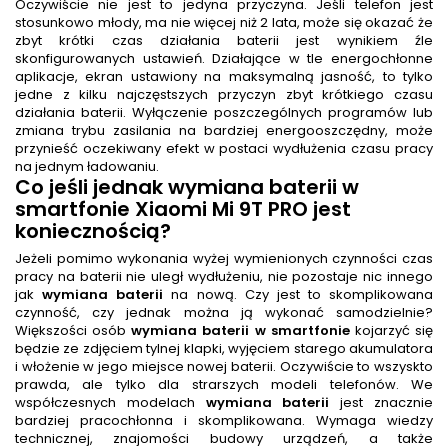
Oczywiście nie jest to jedyna przyczyna. Jeśli telefon jest
stosunkowo młody, ma nie więcej niż 2 lata, może się okazać że
zbyt krótki czas działania baterii jest wynikiem źle
skonfigurowanych ustawień. Działające w tle energochłonne
aplikacje, ekran ustawiony na maksymalną jasność, to tylko
jedne z kilku najczęstszych przyczyn zbyt krótkiego czasu
działania baterii. Wyłączenie poszczególnych programów lub
zmiana trybu zasilania na bardziej energooszczędny, może
przynieść oczekiwany efekt w postaci wydłużenia czasu pracy
na jednym ładowaniu.
Co jeśli jednak
wymiana baterii w
smartfonie Xiaomi Mi 9T PRO
jest
koniecznością?
Jeżeli pomimo wykonania wyżej wymienionych czynności czas
pracy na baterii nie uległ wydłużeniu, nie pozostaje nic innego
jak
wymiana baterii
na nową. Czy jest to skomplikowana
czynność, czy jednak można ją wykonać samodzielnie?
Większości osób
wymiana baterii w smartfonie
kojarzyć się
będzie ze zdjęciem tylnej klapki, wyjęciem starego akumulatora
i włożenie w jego miejsce nowej baterii. Oczywiście to wszyskto
prawda, ale tylko dla strarszych modeli telefonów. We
współczesnych modelach
wymiana baterii
jest znacznie
bardziej pracochłonna i skomplikowana. Wymaga wiedzy
technicznej, znajomości budowy urządzeń, a także