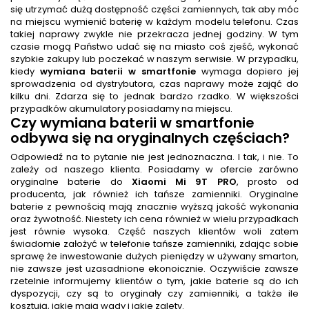
się utrzymać dużą dostępność części zamiennych, tak aby móc
na miejscu wymienić baterię w każdym modelu telefonu. Czas
takiej naprawy zwykle nie przekracza jednej godziny. W tym
czasie mogą Państwo udać się na miasto coś zjeść, wykonać
szybkie zakupy lub poczekać w naszym serwisie. W przypadku,
kiedy
wymiana baterii w smartfonie
wymaga dopiero jej
sprowadzenia od dystrybutora, czas naprawy może zająć do
kilku dni. Zdarza się to jednak bardzo rzadko. W większości
przypadków akumulatory posiadamy na miejscu.
Czy
wymiana baterii w smartfonie
odbywa się na oryginalnych częściach?
Odpowiedź na to pytanie nie jest jednoznaczna. I tak, i nie. To
zależy od naszego klienta. Posiadamy w ofercie zarówno
oryginalne baterie do
Xiaomi Mi 9T PRO
, prosto od
producenta, jak również ich tańsze zamienniki. Oryginalne
baterie z pewnością mają znacznie wyższą jakość wykonania
oraz żywotność. Niestety ich cena również w wielu przypadkach
jest równie wysoka. Część naszych klientów woli zatem
świadomie założyć w telefonie tańsze zamienniki, zdając sobie
sprawę że inwestowanie dużych pieniędzy w używany smarton,
nie zawsze jest uzasadnione ekonoicznie. Oczywiście zawsze
rzetelnie informujemy klientów o tym, jakie baterie są do ich
dyspozycji, czy są to oryginały czy zamienniki, a także ile
kosztują, jakie mają wady i jakie zalety.