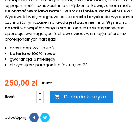
jej pojemność i czas zasilania urządzenia. Rowiązaniem może
się okazać
wymiana baterii w smartfonie Xiaomi Mi 9T PRO
.
Wydawać by się mogło, że jest to prosta i szybka do wykonania
czynność. Tymczasem prawda jest zupełnie inna.
Wymiana
baterii
we współczesnych smartfonach to skomplikowana
operacja, wymagająca fachowej wiedzy, umiejętności oraz
profesjonalnych narzędzi
czas naprawy: 1 dzień
bateria w 100% nowa
gwarancja: 6 miesięcy
otrzymujesz paragon lub fakturę vat23
250,00 zł
Brutto
Dodaj do koszyka
Ilość

Udostępnij