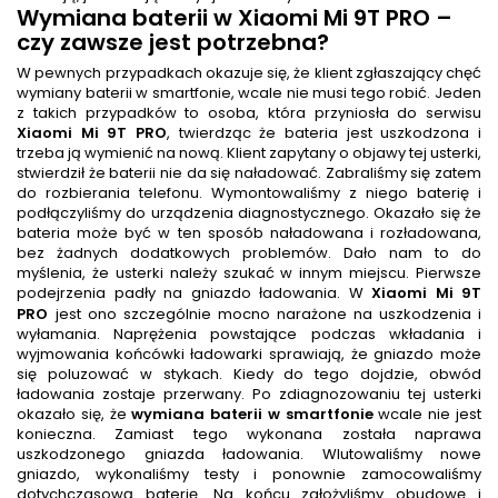
Wymiana baterii
w Xiaomi Mi 9T PRO
–
czy zawsze jest potrzebna?
W pewnych przypadkach okazuje się, że klient zgłaszający chęć
wymiany baterii w smartfonie, wcale nie musi tego robić. Jeden
z takich przypadków to osoba, która przyniosła do serwisu
Xiaomi Mi 9T PRO
, twierdząc że bateria jest uszkodzona i
trzeba ją wymienić na nową. Klient zapytany o objawy tej usterki,
stwierdził że baterii nie da się naładować. Zabraliśmy się zatem
do rozbierania telefonu. Wymontowaliśmy z niego baterię i
podłączyliśmy do urządzenia diagnostycznego. Okazało się że
bateria może być w ten sposób naładowana i rozładowana,
bez żadnych dodatkowych problemów. Dało nam to do
myślenia, że usterki należy szukać w innym miejscu. Pierwsze
podejrzenia padły na gniazdo ładowania. W
Xiaomi Mi 9T
PRO
jest ono szczególnie mocno narażone na uszkodzenia i
wyłamania. Naprężenia powstające podczas wkładania i
wyjmowania końcówki ładowarki sprawiają, że gniazdo może
się poluzować w stykach. Kiedy do tego dojdzie, obwód
ładowania zostaje przerwany. Po zdiagnozowaniu tej usterki
okazało się, że
wymiana baterii w smartfonie
wcale nie jest
konieczna. Zamiast tego wykonana została naprawa
uszkodzonego gniazda ładowania. Wlutowaliśmy nowe
gniazdo, wykonaliśmy testy i ponownie zamocowaliśmy
dotychczasową baterię. Na końcu założyliśmy obudowę i