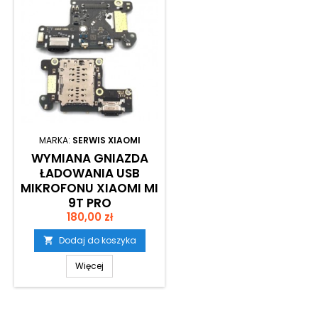
MARKA:
SERWIS XIAOMI
WYMIANA GNIAZDA
ŁADOWANIA USB
MIKROFONU XIAOMI MI
9T PRO
Cena
180,00 zł
Dodaj do koszyka

Więcej