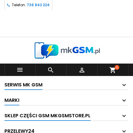
Telefon:
736 842 224
0



shopping_cart
SERWIS MK GSM
MARKI
SKLEP CZĘŚCI GSM MKGSMSTORE.PL
PRZELEWY24