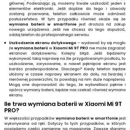
głównej. Podważając ją, możemy trwale uszkodzić jeden z
elementów elektroniki. Jeśli dojdzie do tego i obwody
zostaną przerwane, telefon całkowicie może odmówić
posłuszeństwa. W tym przypadku również okaże się że
wymiana baterii w smartfonie
jest droższa niż zakup
nowego urządzenia. Jeśli nie chcesz do tego dopuścić,
oddaj telefon do profesjonalnego serwisu.
Uszkodzenie ekranu dotykowego
– wydawać by się mogło
że
wymiana baterii
w
Xiaomi Mi 9T PRO
nie może zagrażać
ekranowi dotykowemu. Kolejny błąd. Jeśli będziemy
wykonywać taką naprawę na źle przygotowanym podłożu, to
uszkodzenie, zarysowanie, a nawet pęknięcie ekranu jest
bardzo pradwopodobne. Dlaczego? Kiedy telefon będzie
ułożony w czasie naprawy ekranem do dołu, na twardej i
nierównej powierzchni, to powstają na nim duże naprężenia.
Mogą one doprowadzić do tego, że wyświetlacz pęknie i
opórcz wymiany baterii, będzie nas czekać również wymiana
ekranu.
Ile trwa
wymiana baterii
w Xiaomi Mi 9T
PRO
?
W większości przypadków
wymiana baterii w smartfonie
jest
wykonywana od ręki. Dotyczy to tych przypadków, w których
posiadamy części zamienne na magazynie. Zawsze staramy