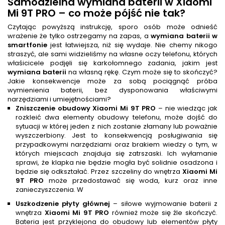
Samodzielna
wymiana baterii
w Xiaomi
Mi 9T PRO – co może pójść nie tak?
Czytając powyższą instrukcję, sporo osób może odnieść
wrażenie że tylko ostrzegamy na zapas, a
wymiana baterii w
smartfonie
jest łatwiejsza, niż się wydaje. Nie chemy nikogo
straszyć, ale sami widzieliśmy na własne oczy telefonu, których
właśicicele podjęli się karkołomnego zadania, jakim jest
wymiana baterii
na własną rękę. Czym może się to skończyć?
Jakie konsekwencje może za sobą pociągnąć próba
wymienienia baterii, bez dysponowania właściwymi
narzędziami i umiejętnościami?
Zniszczenie obudowy Xiaomi Mi 9T PRO
– nie wiedząc jak
rozkleić dwa elementy obudowy telefonu, może dojść do
sytuacji w której jeden z nich zostanie złamany lub poważnie
wyszczerbiony. Jest to konsekwencją posługiwania się
przypadkowymi narzędziami oraz brakiem wiedzy o tym, w
których miejscach znajduja się zatrszaski. Ich wyłamanie
sprawi, że klapka nie będzie mogła być solidnie osadzona i
będzie się odkształać. Przez szczeliny do wnętrza
Xiaomi Mi
9T PRO
może przedostawać się woda, kurz oraz inne
zanieczyszczenia. W
Uszkodzenie płyty głównej
– siłowe wyjmowanie baterii z
wnętrza
Xiaomi Mi 9T PRO
również może się źle skończyć.
Bateria jest przyklejona do obudowy lub elementów płyty