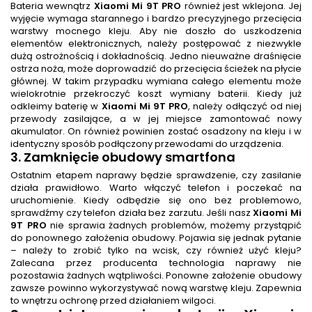
Bateria wewnątrz
Xiaomi Mi 9T PRO
również jest wklejona. Jej
wyjęcie wymaga starannego i bardzo precyzyjnego przecięcia
warstwy mocnego kleju. Aby nie doszło do uszkodzenia
elementów elektronicznych, należy postępować z niezwykle
dużą ostrożnością i dokładnością. Jedno nieuważne draśnięcie
ostrza noża, może doprowadzić do przecięcia ścieżek na płycie
głównej. W takim przypadku wymiana całego elementu może
wielokrotnie przekroczyć koszt wymiany baterii. Kiedy już
odkleimy baterię w
Xiaomi Mi 9T PRO
, należy odłączyć od niej
przewody zasilające, a w jej miejsce zamontować nowy
akumulator. On również powinien zostać osadzony na kleju i w
identyczny sposób podłączony przewodami do urządzenia.
3. Zamknięcie obudowy smartfona
Ostatnim etapem naprawy będzie sprawdzenie, czy zasilanie
działa prawidłowo. Warto włączyć telefon i poczekać na
uruchomienie. Kiedy odbędzie się ono bez problemowo,
sprawdźmy czy telefon działa bez zarzutu. Jeśli nasz
Xiaomi Mi
9T PRO
nie sprawia żadnych problemów, możemy przystąpić
do ponownego założenia obudowy. Pojawia się jednak pytanie
– należy to zrobić tylko na wcisk, czy również użyć kleju?
Zalecana przez producenta technologia naprawy nie
pozostawia żadnych wątpliwości. Ponowne założenie obudowy
zawsze powinno wykorzystywać nową warstwę kleju. Zapewnia
to wnętrzu ochronę przed działaniem wilgoci.