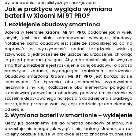
dysponowania specjalistycznymi narzędziami.
Jak w praktyce wygląda
wymiana
baterii
w Xiaomi Mi 9T PRO?
1. Rozklejenie obudowy smartfona
Bateria w telefonie
Xiaomi Mi 9T PRO
, podobnie jak w wielu
innych, jest na stałe zamocowana wewnątrz obudowy.
Notabene, sama obudowa jest ściśle ze soba sklejona, co ma
poprawić jej wytrzymałość, nadać urządzeniu większą
sztywność, a jednocześnie klej uszczelnia urządzenie, chroniąc
je przed penetracją wilgoci. Aby móc dostać się do wnętrza
smartfonu, niezbędne jest rozklejenie całej obudowy. To bardzo
precyzyjne zadanie, wymagające maksimum ostrożności.
Obudowa smartfona
Xiaomi Mi 9T PRO
jest bardzo ściśle
spasowana. Do łączenia obu elementów wykorzystano
niezwykle silny klej. Rozłączenie obu elementów polega na
stopniowym podważaniu obudowy, poprzez umieszczenie w
szczelnie dedykowanego narzędzia. Składa się ono z płaskiego
ostrza, które przecina warstwę kleju, oddzielając oba elementy
od siebie.
2.
Wymiana baterii w smartfonie
– wyklejenie
Kiedy już dostaniemy się do wnętrza obudowy telefonu, nie
pozostaje nic innego jak wyjąć z niej baterię. Jednak po raz
kolejny okazuje się, że w praktyce jest to znacznie trudniejsze.