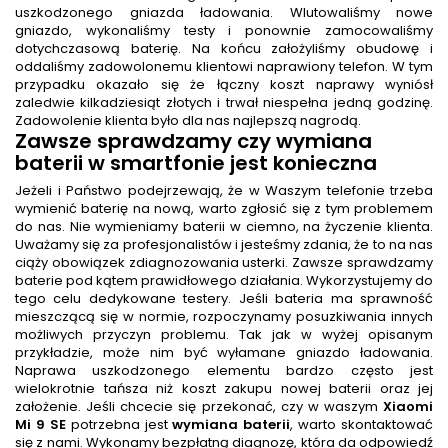
uszkodzonego gniazda ładowania. Wlutowaliśmy nowe
gniazdo, wykonaliśmy testy i ponownie zamocowaliśmy
dotychczasową baterię. Na końcu założyliśmy obudowę i
oddaliśmy zadowolonemu klientowi naprawiony telefon. W tym
przypadku okazało się że łączny koszt naprawy wyniósł
zaledwie kilkadziesiąt złotych i trwał niespełna jedną godzinę.
Zadowolenie klienta było dla nas najlepszą nagrodą.
Zawsze sprawdzamy czy wymiana
baterii w smartfonie jest konieczna
Jeżeli i Państwo podejrzewają, że w Waszym telefonie trzeba
wymienić baterię na nową, warto zgłosić się z tym problemem
do nas. Nie wymieniamy baterii w ciemno, na życzenie klienta.
Uważamy się za profesjonalistów i jesteśmy zdania, że to na nas
ciąży obowiązek zdiagnozowania usterki. Zawsze sprawdzamy
baterie pod kątem prawidłowego działania. Wykorzystujemy do
tego celu dedykowane testery. Jeśli bateria ma sprawność
mieszczącą się w normie, rozpoczynamy posuzkiwania innych
możliwych przyczyn problemu. Tak jak w wyżej opisanym
przykładzie, może nim być wyłamane gniazdo ładowania.
Naprawa uszkodzonego elementu bardzo często jest
wielokrotnie tańsza niż koszt zakupu nowej baterii oraz jej
założenie. Jeśli chcecie się przekonać, czy w waszym
Xiaomi
Mi 9 SE
potrzebna jest
wymiana baterii
, warto skontaktować
się z nami. Wykonamy bezpłatną diagnozę, która da odpowiedź