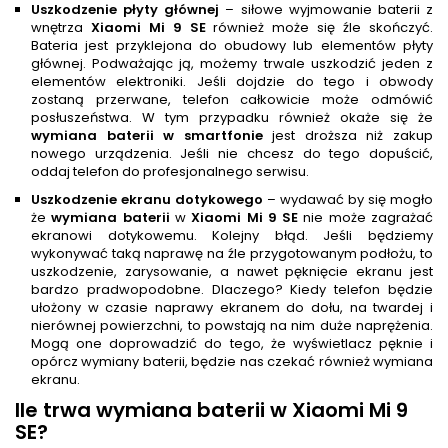
Uszkodzenie płyty głównej
– siłowe wyjmowanie baterii z
wnętrza
Xiaomi Mi 9 SE
również może się źle skończyć.
Bateria jest przyklejona do obudowy lub elementów płyty
głównej. Podważając ją, możemy trwale uszkodzić jeden z
elementów elektroniki. Jeśli dojdzie do tego i obwody
zostaną przerwane, telefon całkowicie może odmówić
posłuszeństwa. W tym przypadku również okaże się że
wymiana baterii w smartfonie
jest droższa niż zakup
nowego urządzenia. Jeśli nie chcesz do tego dopuścić,
oddaj telefon do profesjonalnego serwisu.
Uszkodzenie ekranu dotykowego
– wydawać by się mogło
że
wymiana baterii
w
Xiaomi Mi 9 SE
nie może zagrażać
ekranowi dotykowemu. Kolejny błąd. Jeśli będziemy
wykonywać taką naprawę na źle przygotowanym podłożu, to
uszkodzenie, zarysowanie, a nawet pęknięcie ekranu jest
bardzo pradwopodobne. Dlaczego? Kiedy telefon będzie
ułożony w czasie naprawy ekranem do dołu, na twardej i
nierównej powierzchni, to powstają na nim duże naprężenia.
Mogą one doprowadzić do tego, że wyświetlacz pęknie i
opórcz wymiany baterii, będzie nas czekać również wymiana
ekranu.
Ile trwa
wymiana baterii
w Xiaomi Mi 9
SE
?