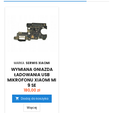
MARKA:
SERWIS XIAOMI
WYMIANA GNIAZDA
ŁADOWANIA USB
MIKROFONU XIAOMI MI
9 SE
Cena
180,00 zł
Dodaj do koszyka

Więcej