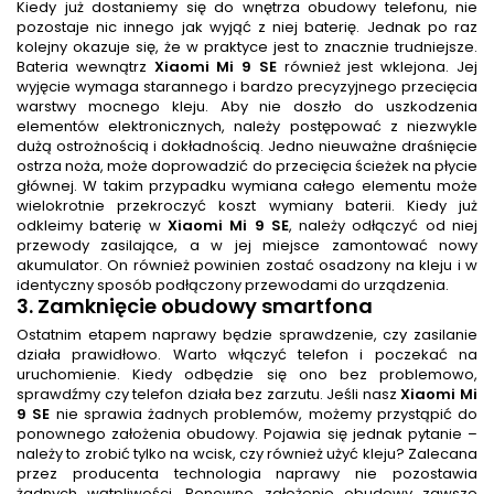
Kiedy już dostaniemy się do wnętrza obudowy telefonu, nie
pozostaje nic innego jak wyjąć z niej baterię. Jednak po raz
kolejny okazuje się, że w praktyce jest to znacznie trudniejsze.
Bateria wewnątrz
Xiaomi Mi 9 SE
również jest wklejona. Jej
wyjęcie wymaga starannego i bardzo precyzyjnego przecięcia
warstwy mocnego kleju. Aby nie doszło do uszkodzenia
elementów elektronicznych, należy postępować z niezwykle
dużą ostrożnością i dokładnością. Jedno nieuważne draśnięcie
ostrza noża, może doprowadzić do przecięcia ścieżek na płycie
głównej. W takim przypadku wymiana całego elementu może
wielokrotnie przekroczyć koszt wymiany baterii. Kiedy już
odkleimy baterię w
Xiaomi Mi 9 SE
, należy odłączyć od niej
przewody zasilające, a w jej miejsce zamontować nowy
akumulator. On również powinien zostać osadzony na kleju i w
identyczny sposób podłączony przewodami do urządzenia.
3. Zamknięcie obudowy smartfona
Ostatnim etapem naprawy będzie sprawdzenie, czy zasilanie
działa prawidłowo. Warto włączyć telefon i poczekać na
uruchomienie. Kiedy odbędzie się ono bez problemowo,
sprawdźmy czy telefon działa bez zarzutu. Jeśli nasz
Xiaomi Mi
9 SE
nie sprawia żadnych problemów, możemy przystąpić do
ponownego założenia obudowy. Pojawia się jednak pytanie –
należy to zrobić tylko na wcisk, czy również użyć kleju? Zalecana
przez producenta technologia naprawy nie pozostawia
żadnych wątpliwości. Ponowne założenie obudowy zawsze