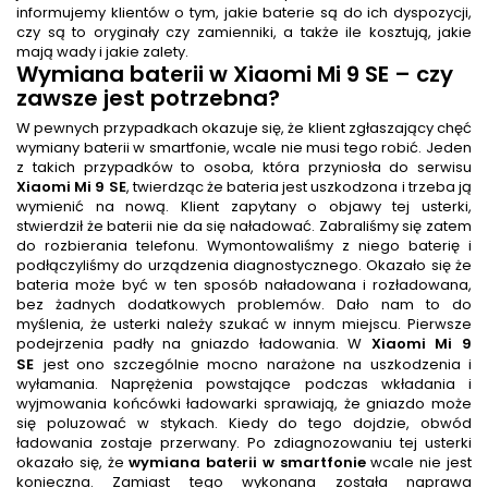
informujemy klientów o tym, jakie baterie są do ich dyspozycji,
czy są to oryginały czy zamienniki, a także ile kosztują, jakie
mają wady i jakie zalety.
Wymiana baterii
w Xiaomi Mi 9 SE
– czy
zawsze jest potrzebna?
W pewnych przypadkach okazuje się, że klient zgłaszający chęć
wymiany baterii w smartfonie, wcale nie musi tego robić. Jeden
z takich przypadków to osoba, która przyniosła do serwisu
Xiaomi Mi 9 SE
, twierdząc że bateria jest uszkodzona i trzeba ją
wymienić na nową. Klient zapytany o objawy tej usterki,
stwierdził że baterii nie da się naładować. Zabraliśmy się zatem
do rozbierania telefonu. Wymontowaliśmy z niego baterię i
podłączyliśmy do urządzenia diagnostycznego. Okazało się że
bateria może być w ten sposób naładowana i rozładowana,
bez żadnych dodatkowych problemów. Dało nam to do
myślenia, że usterki należy szukać w innym miejscu. Pierwsze
podejrzenia padły na gniazdo ładowania. W
Xiaomi Mi 9
SE
jest ono szczególnie mocno narażone na uszkodzenia i
wyłamania. Naprężenia powstające podczas wkładania i
wyjmowania końcówki ładowarki sprawiają, że gniazdo może
się poluzować w stykach. Kiedy do tego dojdzie, obwód
ładowania zostaje przerwany. Po zdiagnozowaniu tej usterki
okazało się, że
wymiana baterii w smartfonie
wcale nie jest
konieczna. Zamiast tego wykonana została naprawa