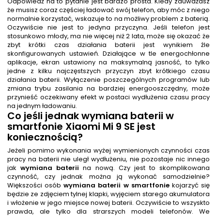
Odpowiedź na to pytanie jest bardzo prosta. Kiedy zauważasz
że musisz coraz częściej ładować swój telefon, aby móc z niego
normalnie korzystać, wskazuje to na możliwy problem z baterią.
Oczywiście nie jest to jedyna przyczyna. Jeśli telefon jest
stosunkowo młody, ma nie więcej niż 2 lata, może się okazać że
zbyt krótki czas działania baterii jest wynikiem źle
skonfigurowanych ustawień. Działające w tle energochłonne
aplikacje, ekran ustawiony na maksymalną jasność, to tylko
jedne z kilku najczęstszych przyczyn zbyt krótkiego czasu
działania baterii. Wyłączenie poszczególnych programów lub
zmiana trybu zasilania na bardziej energooszczędny, może
przynieść oczekiwany efekt w postaci wydłużenia czasu pracy
na jednym ładowaniu.
Co jeśli jednak
wymiana baterii w
smartfonie Xiaomi Mi 9 SE
jest
koniecznością?
Jeżeli pomimo wykonania wyżej wymienionych czynności czas
pracy na baterii nie uległ wydłużeniu, nie pozostaje nic innego
jak
wymiana baterii
na nową. Czy jest to skomplikowana
czynność, czy jednak można ją wykonać samodzielnie?
Większości osób
wymiana baterii w smartfonie
kojarzyć się
będzie ze zdjęciem tylnej klapki, wyjęciem starego akumulatora
i włożenie w jego miejsce nowej baterii. Oczywiście to wszyskto
prawda, ale tylko dla strarszych modeli telefonów. We