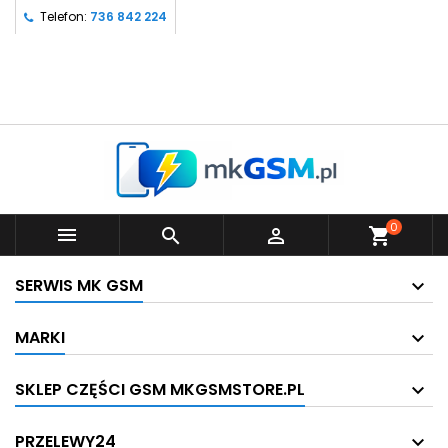
Telefon:
736 842 224
0



shopping_cart
SERWIS MK GSM
MARKI
SKLEP CZĘŚCI GSM MKGSMSTORE.PL
PRZELEWY24