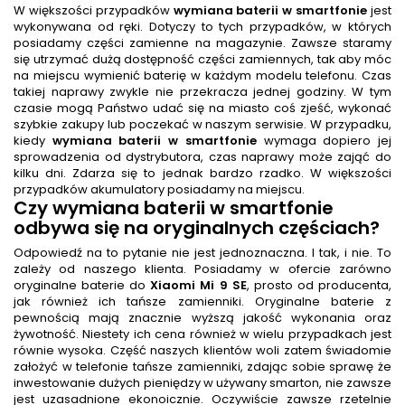
W większości przypadków
wymiana baterii w smartfonie
jest
wykonywana od ręki. Dotyczy to tych przypadków, w których
posiadamy części zamienne na magazynie. Zawsze staramy
się utrzymać dużą dostępność części zamiennych, tak aby móc
na miejscu wymienić baterię w każdym modelu telefonu. Czas
takiej naprawy zwykle nie przekracza jednej godziny. W tym
czasie mogą Państwo udać się na miasto coś zjeść, wykonać
szybkie zakupy lub poczekać w naszym serwisie. W przypadku,
kiedy
wymiana baterii w smartfonie
wymaga dopiero jej
sprowadzenia od dystrybutora, czas naprawy może zająć do
kilku dni. Zdarza się to jednak bardzo rzadko. W większości
przypadków akumulatory posiadamy na miejscu.
Czy
wymiana baterii w smartfonie
odbywa się na oryginalnych częściach?
Odpowiedź na to pytanie nie jest jednoznaczna. I tak, i nie. To
zależy od naszego klienta. Posiadamy w ofercie zarówno
oryginalne baterie do
Xiaomi Mi 9 SE
, prosto od producenta,
jak również ich tańsze zamienniki. Oryginalne baterie z
pewnością mają znacznie wyższą jakość wykonania oraz
żywotność. Niestety ich cena również w wielu przypadkach jest
równie wysoka. Część naszych klientów woli zatem świadomie
założyć w telefonie tańsze zamienniki, zdając sobie sprawę że
inwestowanie dużych pieniędzy w używany smarton, nie zawsze
jest uzasadnione ekonoicznie. Oczywiście zawsze rzetelnie