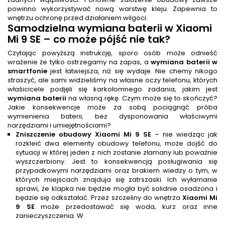
powinno wykorzystywać nową warstwę kleju. Zapewnia to
wnętrzu ochronę przed działaniem wilgoci.
Samodzielna
wymiana baterii
w Xiaomi
Mi 9 SE – co może pójść nie tak?
Czytając powyższą instrukcję, sporo osób może odnieść
wrażenie że tylko ostrzegamy na zapas, a
wymiana baterii w
smartfonie
jest łatwiejsza, niż się wydaje. Nie chemy nikogo
straszyć, ale sami widzieliśmy na własne oczy telefonu, których
właśicicele podjęli się karkołomnego zadania, jakim jest
wymiana baterii
na własną rękę. Czym może się to skończyć?
Jakie konsekwencje może za sobą pociągnąć próba
wymienienia baterii, bez dysponowania właściwymi
narzędziami i umiejętnościami?
Zniszczenie obudowy Xiaomi Mi 9 SE
– nie wiedząc jak
rozkleić dwa elementy obudowy telefonu, może dojść do
sytuacji w której jeden z nich zostanie złamany lub poważnie
wyszczerbiony. Jest to konsekwencją posługiwania się
przypadkowymi narzędziami oraz brakiem wiedzy o tym, w
których miejscach znajduja się zatrszaski. Ich wyłamanie
sprawi, że klapka nie będzie mogła być solidnie osadzona i
będzie się odkształać. Przez szczeliny do wnętrza
Xiaomi Mi
9 SE
może przedostawać się woda, kurz oraz inne
zanieczyszczenia. W