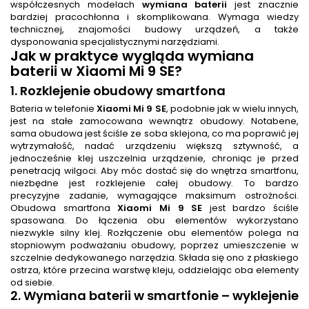
współczesnych modelach
wymiana baterii
jest znacznie
bardziej pracochłonna i skomplikowana. Wymaga wiedzy
technicznej, znajomości budowy urządzeń, a także
dysponowania specjalistycznymi narzędziami.
Jak w praktyce wygląda
wymiana
baterii
w Xiaomi Mi 9 SE?
1. Rozklejenie obudowy smartfona
Bateria w telefonie
Xiaomi Mi 9 SE
, podobnie jak w wielu innych,
jest na stałe zamocowana wewnątrz obudowy. Notabene,
sama obudowa jest ściśle ze soba sklejona, co ma poprawić jej
wytrzymałość, nadać urządzeniu większą sztywność, a
jednocześnie klej uszczelnia urządzenie, chroniąc je przed
penetracją wilgoci. Aby móc dostać się do wnętrza smartfonu,
niezbędne jest rozklejenie całej obudowy. To bardzo
precyzyjne zadanie, wymagające maksimum ostrożności.
Obudowa smartfona
Xiaomi Mi 9 SE
jest bardzo ściśle
spasowana. Do łączenia obu elementów wykorzystano
niezwykle silny klej. Rozłączenie obu elementów polega na
stopniowym podważaniu obudowy, poprzez umieszczenie w
szczelnie dedykowanego narzędzia. Składa się ono z płaskiego
ostrza, które przecina warstwę kleju, oddzielając oba elementy
od siebie.
2.
Wymiana baterii w smartfonie
– wyklejenie