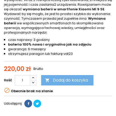
jej pojemność i czas zasilania2 urządzenia. Rowiązaniem może
się okazać
wymiana baterii w smartfonie Xiaomi MI 9 SE
.
Wydawać by się mogło, że jest to prosta i szybka do wykonania
czynność. Tymczasem prawda jest zupełnie inna.
Wymiana
baterii
we współczesnych smartfonach to skomplikowana
operacja, wymagająca fachowej wiedzy, umiejętności oraz
profesjonalnych narzędzi.
czas naprawy: 3 godziny
bateria 100% nowa i oryginalna jak na zdjęciu
gwarancja: 6 miesięcy
otrzymujesz paragon lub fakturę vat23
220,00 zł
Brutto
Dodaj do koszyka
Ilość


Obecnie brak na stanie
Udostępnij