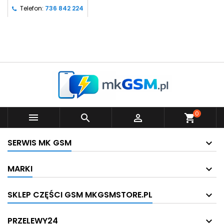
Telefon:
736 842 224
0



shopping_cart
SERWIS MK GSM
MARKI
SKLEP CZĘŚCI GSM MKGSMSTORE.PL
PRZELEWY24