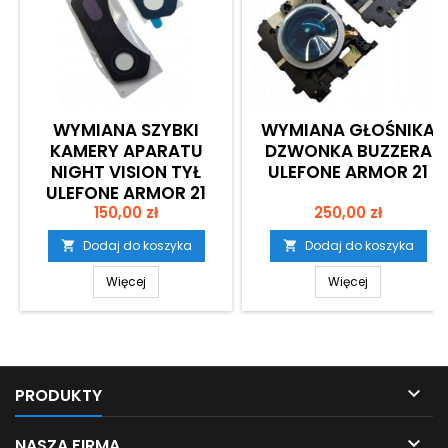
WYMIANA SZYBKI
WYMIANA GŁOŚNIKA
KAMERY APARATU
DZWONKA BUZZERA
NIGHT VISION TYŁ
ULEFONE ARMOR 21
ULEFONE ARMOR 21
Cena
Cena
150,00 zł
250,00 zł
Dodaj do koszyka
Dodaj do koszyka


Więcej
Więcej

PRODUKTY

NASZA FIRMA