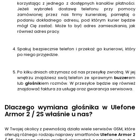
korzystając z jednego z dostępnych kanałów płatności.
Jeżeli wybrałeś dostawę telefonu przy pomocy
zamówionej przez nas firmy kurierskiej, pamiętaj o
podaniu dokładnego adresu, pod którym kurier będzie
mógł Cię zastać. Może to być adres zamieszkania, jak
również adres pracy.
Spakuj bezpiecznie telefon i przekaż go kurierowi, który
po niego przyjedzie.
Po kilku dniach otrzymasz od nas przesyłkę zwrotną. W jej
wnętrzu znajdziesz swój telefon ze sprawnym
buzzer
em
lub
głośnik
iem rozmów. W przesyłce będzie się również
znajdować faktura za usługę oraz gwarancja serwisowa.
Dlaczego wymiana głośnika w Ulefone
Armor 2 / 2S właśnie u nas?
W Twojej okolicy z pewnością działa wiele serwisów GSM, które
oferują różnego rodzaju naprawy smartfonów
Ulefone Armor 2