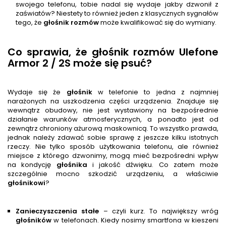
swojego telefonu, tobie nadal się wydaje jakby dzwonił z
zaświatów? Niestety to również jeden z klasycznych sygnałów
tego, że
głośnik rozmów
może kwalifikować się do wymiany.
Co sprawia, że głośnik rozmów Ulefone
Armor 2 / 2S może się psuć?
Wydaje się że
głośnik
w telefonie to jedna z najmniej
narażonych na uszkodzenia części urządzenia. Znajduje się
wewnątrz obudowy, nie jest wystawiony na bezpośrednie
działanie warunków atmosferycznych, a ponadto jest od
zewnątrz chroniony ażurową maskownicą. To wszystko prawda,
jednak należy zdawać sobie sprawę z jeszcze kilku istotnych
rzeczy. Nie tylko sposób użytkowania telefonu, ale również
miejsce z którego dzwonimy, mogą mieć bezpośredni wpływ
na kondycję
głośnik
a
i jakość dźwięku. Co zatem może
szczególnie mocno szkodzić urządzeniu, a właściwie
głośnik
owi
?
Zanieczyszczenia stałe
– czyli kurz. To największy wróg
głośnik
ów
w telefonach. Kiedy nosimy smartfona w kieszeni