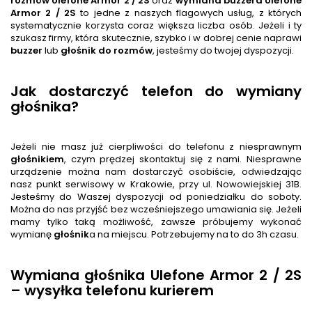
rozmów
Ulefone Armor 2 / 2S
oraz
wymiana buzzera
Ulefone
Armor 2 / 2S
to jedne z naszych flagowych usług, z których
systematycznie korzysta coraz większa liczba osób. Jeżeli i ty
szukasz firmy, która skutecznie, szybko i w dobrej cenie naprawi
buzzer
lub
głośnik
do rozmów
, jesteśmy do twojej dyspozycji.
Jak dostarczyć telefon do wymiany
głośnika?
Jeżeli nie masz już cierpliwości do telefonu z niesprawnym
głośnik
iem
, czym prędzej skontaktuj się z nami. Niesprawne
urządzenie można nam dostarczyć osobiście, odwiedzając
nasz punkt serwisowy w Krakowie, przy ul. Nowowiejskiej 31B.
Jesteśmy do Waszej dyspozycji od poniedziałku do soboty.
Można do nas przyjść bez wcześniejszego umawiania się. Jeżeli
mamy tylko taką możliwość, zawsze próbujemy wykonać
wymianę
głośnik
a na miejscu. Potrzebujemy na to do 3h czasu.
Wymiana głośnika Ulefone Armor 2 / 2S
– wysyłka telefonu kurierem