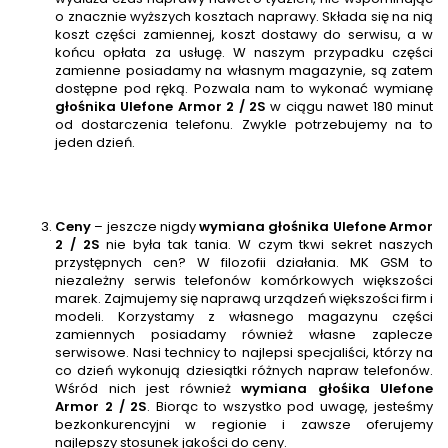
o znacznie wyższych kosztach naprawy. Składa się na nią
koszt części zamiennej, koszt dostawy do serwisu, a w
końcu opłata za usługę. W naszym przypadku części
zamienne posiadamy na własnym magazynie, są zatem
dostępne pod ręką. Pozwala nam to wykonać wymianę
głośnika
Ulefone Armor 2 / 2S
w ciągu nawet 180 minut
od dostarczenia telefonu. Zwykle potrzebujemy na to
jeden dzień.
Ceny
– jeszcze nigdy
wymiana głośnika Ulefone Armor
2 / 2S
nie była tak tania. W czym tkwi sekret naszych
przystępnych cen? W filozofii działania. MK GSM to
niezależny serwis telefonów komórkowych większości
marek. Zajmujemy się naprawą urządzeń większości firm i
modeli. Korzystamy z własnego magazynu części
zamiennych posiadamy również własne zaplecze
serwisowe. Nasi technicy to najlepsi specjaliści, którzy na
co dzień wykonują dziesiątki różnych napraw telefonów.
Wśród nich jest również
wymiana głośika
Ulefone
Armor 2 / 2S
. Biorąc to wszystko pod uwagę, jesteśmy
bezkonkurencyjni w regionie i zawsze oferujemy
najlepszy stosunek jakości do ceny.