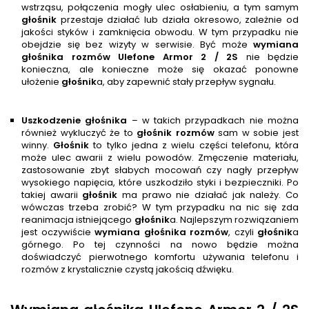
wstrząsu, połączenia mogły ulec osłabieniu, a tym samym
głośnik
przestaje działać lub działa okresowo, zależnie od
jakości styków i zamknięcia obwodu. W tym przypadku nie
obejdzie się bez wizyty w serwisie. Być może
wymiana
głośnika rozmów
Ulefone Armor 2 / 2S
nie będzie
konieczna, ale konieczne może się okazać ponowne
ułożenie
głośnik
a, aby zapewnić stały przepływ sygnału.
Uszkodzenie głośnika
– w takich przypadkach nie można
również wykluczyć że to
głośnik rozmów
sam w sobie jest
winny.
Głośnik
to tylko jedna z wielu części telefonu, która
może ulec awarii z wielu powodów. Zmęczenie materiału,
zastosowanie zbyt słabych mocowań czy nagły przepływ
wysokiego napięcia, które uszkodziło styki i bezpieczniki. Po
takiej awarii
głośnik
ma prawo nie działać jak należy. Co
wówczas trzeba zrobić? W tym przypadku na nic się zda
reanimacja istniejącego
głośnik
a. Najlepszym rozwiązaniem
jest oczywiście
wymiana głośnika rozmów
, czyli
głośnik
a
górnego. Po tej czynności na nowo będzie można
doświadczyć pierwotnego komfortu używania telefonu i
rozmów z krystalicznie czystą jakością dźwięku.