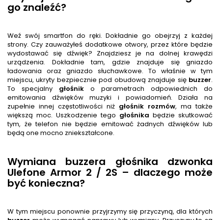
go znaleźć?
Weź swój smartfon do ręki. Dokładnie go obejrzyj z każdej
strony. Czy zauważyłeś dodatkowe otwory, przez które będzie
wydostawać się dźwięk? Znajdziesz je na dolnej krawędzi
urządzenia. Dokładnie tam, gdzie znajduje się gniazdo
ładowania oraz gniazdo słuchawkowe. To właśnie w tym
miejscu, ukryty bezpiecznie pod obudową znajduje się
buzzer
.
To specjalny
głośnik
o parametrach odpowiednich do
emitowania dźwięków muzyki i powiadomień. Działa na
zupełnie innej częstotliwości niż
głośnik rozmów
, ma także
większą moc. Uszkodzenie tego
głośnik
a
będzie skutkować
tym, że telefon nie będzie emitować żadnych dźwięków lub
będą one mocno zniekształcone.
Wymiana buzzera głośnika dzwonka
Ulefone Armor 2 / 2S – dlaczego może
być konieczna?
W tym miejscu ponownie przyjrzymy się przyczyną, dla których