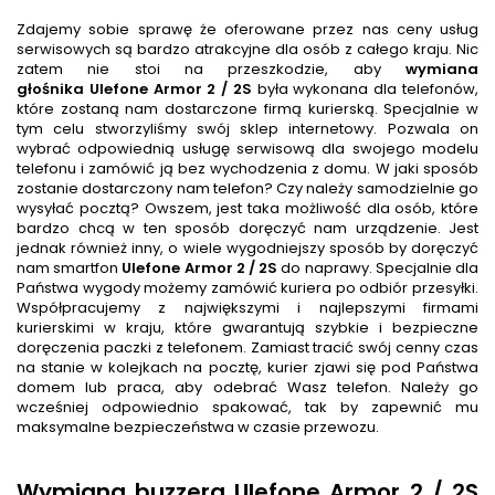
Zdajemy sobie sprawę że oferowane przez nas ceny usług
serwisowych są bardzo atrakcyjne dla osób z całego kraju. Nic
zatem nie stoi na przeszkodzie, aby
wymiana
głośnika
Ulefone Armor 2 / 2S
była wykonana dla telefonów,
które zostaną nam dostarczone firmą kurierską. Specjalnie w
tym celu stworzyliśmy swój sklep internetowy. Pozwala on
wybrać odpowiednią usługę serwisową dla swojego modelu
telefonu i zamówić ją bez wychodzenia z domu. W jaki sposób
zostanie dostarczony nam telefon? Czy należy samodzielnie go
wysyłać pocztą? Owszem, jest taka możliwość dla osób, które
bardzo chcą w ten sposób doręczyć nam urządzenie. Jest
jednak również inny, o wiele wygodniejszy sposób by doręczyć
nam smartfon
Ulefone Armor 2 / 2S
do naprawy. Specjalnie dla
Państwa wygody możemy zamówić kuriera po odbiór przesyłki.
Współpracujemy z największymi i najlepszymi firmami
kurierskimi w kraju, które gwarantują szybkie i bezpieczne
doręczenia paczki z telefonem. Zamiast tracić swój cenny czas
na stanie w kolejkach na pocztę, kurier zjawi się pod Państwa
domem lub praca, aby odebrać Wasz telefon. Należy go
wcześniej odpowiednio spakować, tak by zapewnić mu
maksymalne bezpieczeństwa w czasie przewozu.
Wymiana buzzera Ulefone Armor 2 / 2S