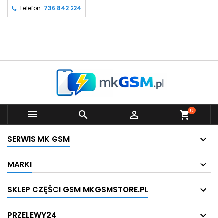
Telefon:
736 842 224
0



shopping_cart
SERWIS MK GSM
MARKI
SKLEP CZĘŚCI GSM MKGSMSTORE.PL
PRZELEWY24