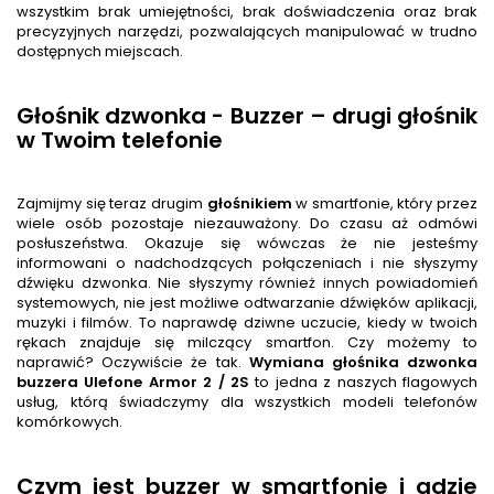
wszystkim brak umiejętności, brak doświadczenia oraz brak
precyzyjnych narzędzi, pozwalających manipulować w trudno
dostępnych miejscach.
Głośnik dzwonka - Buzzer – drugi głośnik
w Twoim telefonie
Zajmijmy się teraz drugim
głośnik
iem
w smartfonie, który przez
wiele osób pozostaje niezauważony. Do czasu aż odmówi
posłuszeństwa. Okazuje się wówczas że nie jesteśmy
informowani o nadchodzących połączeniach i nie słyszymy
dźwięku dzwonka. Nie słyszymy również innych powiadomień
systemowych, nie jest możliwe odtwarzanie dźwięków aplikacji,
muzyki i filmów. To naprawdę dziwne uczucie, kiedy w twoich
rękach znajduje się milczący smartfon. Czy możemy to
naprawić? Oczywiście że tak.
Wymiana głośnika dzwonka
buzzera
Ulefone Armor 2 / 2S
to jedna z naszych flagowych
usług, którą świadczymy dla wszystkich modeli telefonów
komórkowych.
Czym jest buzzer w smartfonie i gdzie