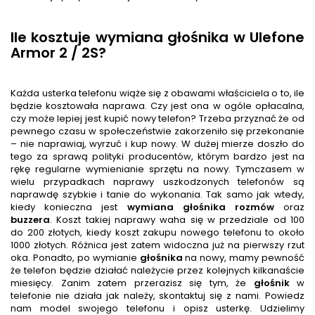
Ile kosztuje wymiana głośnika w Ulefone
Armor 2 / 2S?
Każda usterka telefonu wiąże się z obawami właściciela o to, ile
będzie kosztowała naprawa. Czy jest ona w ogóle opłacalna,
czy może lepiej jest kupić nowy telefon? Trzeba przyznać że od
pewnego czasu w społeczeństwie zakorzeniło się przekonanie
– nie naprawiaj, wyrzuć i kup nowy. W dużej mierze doszło do
tego za sprawą polityki producentów, którym bardzo jest na
rękę regularne wymienianie sprzętu na nowy. Tymczasem w
wielu przypadkach naprawy uszkodzonych telefonów są
naprawdę szybkie i tanie do wykonania. Tak samo jak wtedy,
kiedy konieczna jest
wymiana głośnika rozmów
oraz
buzzera
. Koszt takiej naprawy waha się w przedziale od 100
do 200 złotych, kiedy koszt zakupu nowego telefonu to około
1000 złotych. Różnica jest zatem widoczna już na pierwszy rzut
oka. Ponadto, po wymianie
głośnik
a
na nowy, mamy pewność
że telefon będzie działać należycie przez kolejnych kilkanaście
miesięcy. Zanim zatem przerazisz się tym, że
głośnik
w
telefonie nie działa jak należy, skontaktuj się z nami. Powiedz
nam model swojego telefonu i opisz usterkę. Udzielimy