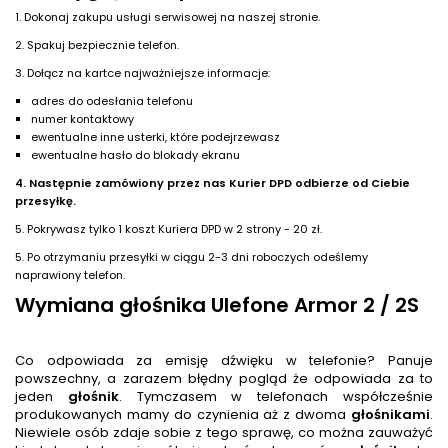
1. Dokonaj zakupu usługi serwisowej na naszej stronie.
2. Spakuj bezpiecznie telefon.
3. Dołącz na kartce najważniejsze informacje:
adres do odesłania telefonu
numer kontaktowy
ewentualne inne usterki, które podejrzewasz
ewentualne hasło do blokady ekranu
4. Następnie zamówiony przez nas Kurier DPD odbierze od Ciebie
przesyłkę.
5. Pokrywasz tylko 1 koszt Kuriera DPD w 2 strony - 20 zł.
5. Po otrzymaniu przesyłki w ciągu 2-3 dni roboczych odeślemy
naprawiony telefon.
Wymiana głośnika Ulefone Armor 2 / 2S
Co odpowiada za emisję dźwięku w telefonie? Panuje
powszechny, a zarazem błędny pogląd że odpowiada za to
jeden
głośnik
. Tymczasem w telefonach współcześnie
produkowanych mamy do czynienia aż z dwoma
głośnik
ami
.
Niewiele osób zdaje sobie z tego sprawę, co można zauważyć