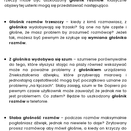
rzeczy może być uszkodzony
głośnik rozmów
. Klasyczne
objawy tej usterki mogą się przedstawiać następująco.
Głośnik rozmów trzeszczy
– kiedy z kimś rozmawiasz, z
głośnik
a
wydobywają się trzaski? Są one na tyle częste i
głośne, że masz problem by zrozumieć rozmówcę? Jeżeli
tak, możesz być pewnym że szykuje się
wymiana głośnika
rozmów.
Z głośnika wydobywa się szum
– szumienie porównywalne
do tego, które słyszysz stojąc na plaży również wskazywać
może na poważne problemy z
głośnik
iem
urządzenia.
Zniekształcenia dźwięku, które przybierają miarową i
jednostajną częstotliwość mogą być początkowo uznane za
problemy „na łączach”. Słaby zasięg, szum w tle. Dopiero po
pewnym czasie użytkownik może zauważyć że jednak nie to
jest problemem. Co zatem? Będzie to uszkodzony
głośnik
rozmów
w telefonie.
Słaba głośność rozmów
– podczas rozmów maksymalnie
pogłaśniasz dźwięk, jednak na niewiele to daje? Zirytowany
prosisz rozmówcę aby mówił głośnie, a kiedy on krzyczy do