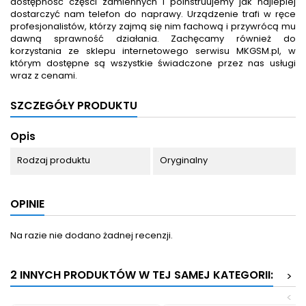
dostępność części zamiennych i poinstruujemy jak najlepiej
dostarczyć nam telefon do naprawy. Urządzenie trafi w ręce
profesjonalistów, którzy zajmą się nim fachową i przywrócą mu
dawną sprawność działania. Zachęcamy również do
korzystania ze sklepu internetowego serwisu MKGSM.pl, w
którym dostępne są wszystkie świadczone przez nas usługi
wraz z cenami.
SZCZEGÓŁY PRODUKTU
Opis
Rodzaj produktu
Oryginalny
OPINIE
Na razie nie dodano żadnej recenzji.
2 INNYCH PRODUKTÓW W TEJ SAMEJ KATEGORII:
>
<