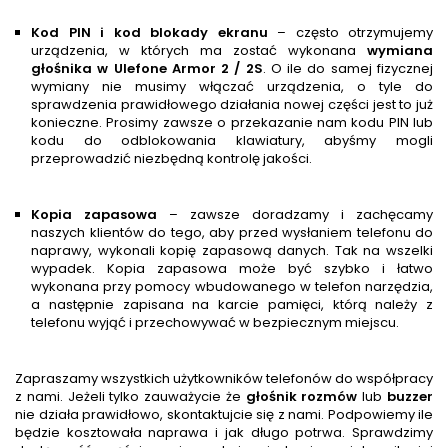
Kod PIN i kod blokady ekranu
– często otrzymujemy
urządzenia, w których ma zostać wykonana
wymiana
głośnika w
Ulefone Armor 2 / 2S
. O ile do samej fizycznej
wymiany nie musimy włączać urządzenia, o tyle do
sprawdzenia prawidłowego działania nowej części jest to już
konieczne. Prosimy zawsze o przekazanie nam kodu PIN lub
kodu do odblokowania klawiatury, abyśmy mogli
przeprowadzić niezbędną kontrolę jakości.
Kopia zapasowa
– zawsze doradzamy i zachęcamy
naszych klientów do tego, aby przed wysłaniem telefonu do
naprawy, wykonali kopię zapasową danych. Tak na wszelki
wypadek. Kopia zapasowa może być szybko i łatwo
wykonana przy pomocy wbudowanego w telefon narzędzia,
a następnie zapisana na karcie pamięci, którą należy z
telefonu wyjąć i przechowywać w bezpiecznym miejscu.
Zapraszamy wszystkich użytkowników telefonów do współpracy
z nami. Jeżeli tylko zauważycie że
głośnik rozmów
lub
buzzer
nie działa prawidłowo, skontaktujcie się z nami. Podpowiemy ile
będzie kosztowała naprawa i jak długo potrwa. Sprawdzimy