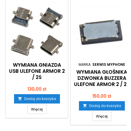
WYMIANA GNIAZDA
MARKA:
SERWIS MYPHONE
USB ULEFONE ARMOR 2
WYMIANA GŁOŚNIKA
/ 2S
DZWONKA BUZZERA
ULEFONE ARMOR 2 / 2S
Cena
130,00 zł
Cena
150,00 zł
Dodaj do koszyka

Dodaj do koszyka

Więcej
Więcej