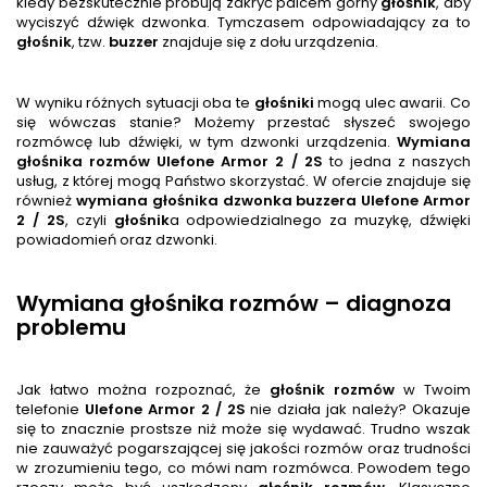
kiedy bezskutecznie próbują zakryć palcem górny
głośnik
, aby
wyciszyć dźwięk dzwonka. Tymczasem odpowiadający za to
głośnik
, tzw.
buzzer
znajduje się z dołu urządzenia.
W wyniku różnych sytuacji oba te
głośnik
i
mogą ulec awarii. Co
się wówczas stanie? Możemy przestać słyszeć swojego
rozmówcę lub dźwięki, w tym dzwonki urządzenia.
Wymiana
głośnika rozmów
Ulefone Armor 2 / 2S
to jedna z naszych
usług, z której mogą Państwo skorzystać. W ofercie znajduje się
również
wymiana głośnika dzwonka buzzera
Ulefone Armor
2 / 2S
, czyli
głośnik
a odpowiedzialnego za muzykę, dźwięki
powiadomień oraz dzwonki.
Wymiana głośnika rozmów – diagnoza
problemu
Jak łatwo można rozpoznać, że
głośnik
rozmów
w Twoim
telefonie
Ulefone Armor 2 / 2S
nie działa jak należy? Okazuje
się to znacznie prostsze niż może się wydawać. Trudno wszak
nie zauważyć pogarszającej się jakości rozmów oraz trudności
w zrozumieniu tego, co mówi nam rozmówca. Powodem tego