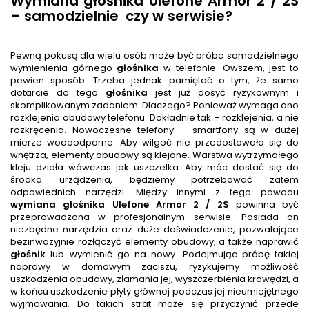
Wymiana głośnika Ulefone Armor 2 / 2S
– samodzielnie
czy w serwisie?
Pewną pokusą dla wielu osób może być próba samodzielnego
wymienienia górnego
głośnik
a
w telefonie. Owszem, jest to
pewien sposób. Trzeba jednak pamiętać o tym, że samo
dotarcie do tego
głośnik
a
jest już dosyć ryzykownym i
skomplikowanym zadaniem. Dlaczego? Ponieważ wymaga ono
rozklejenia obudowy telefonu. Dokładnie tak – rozklejenia, a nie
rozkręcenia. Nowoczesne telefony – smartfony są w dużej
mierze wodoodporne. Aby wilgoć nie przedostawała się do
wnętrza, elementy obudowy są klejone. Warstwa wytrzymałego
kleju działa wówczas jak uszczelka. Aby móc dostać się do
środka urządzenia, będziemy potrzebować zatem
odpowiednich narzędzi. Między innymi z tego powodu
wymiana głośnika
Ulefone Armor 2 / 2S
powinna być
przeprowadzona w profesjonalnym serwisie. Posiada on
niezbędne narzędzia oraz duże doświadczenie, pozwalające
bezinwazyjnie rozłączyć elementy obudowy, a także naprawić
głośnik
lub wymienić go na nowy. Podejmując próbę takiej
naprawy w domowym zaciszu, ryzykujemy możliwość
uszkodzenia obudowy, złamania jej, wyszczerbienia krawędzi, a
w końcu uszkodzenie płyty głównej podczas jej nieumiejętnego
wyjmowania. Do takich strat może się przyczynić przede