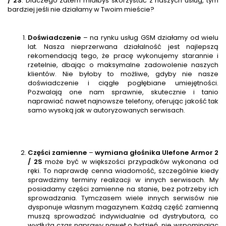
/ 2S
. Dlaczego zatem miałbyś skorzystać z naszych usług, tym
bardziej jeśli nie działamy w Twoim mieście?
Doświadczenie
– na rynku usług GSM działamy od wielu
lat. Nasza nieprzerwana działalność jest najlepszą
rekomendacją tego, że pracę wykonujemy starannie i
rzetelnie, dbając o maksymalne zadowolenie naszych
klientów. Nie byłoby to możliwe, gdyby nie nasze
doświadczenie i ciągłe pogłębiane umiejętności.
Pozwalają one nam sprawnie, skutecznie i tanio
naprawiać nawet najnowsze telefony, oferując jakość tak
samo wysoką jak w autoryzowanych serwisach.
Części zamienne
–
wymiana głośnika
Ulefone Armor 2
/ 2S
może być w większości przypadków wykonana od
ręki. To naprawdę cenna wiadomość, szczególnie kiedy
sprawdzimy terminy realizacji w innych serwisach. My
posiadamy części zamienne na stanie, bez potrzeby ich
sprowadzania. Tymczasem wiele innych serwisów nie
dysponuje własnym magazynem. Każdą część zamienną
muszą sprowadzać indywidualnie od dystrybutora, co
wydłuża czas naprawy nawet o tydzień, nie wspominając