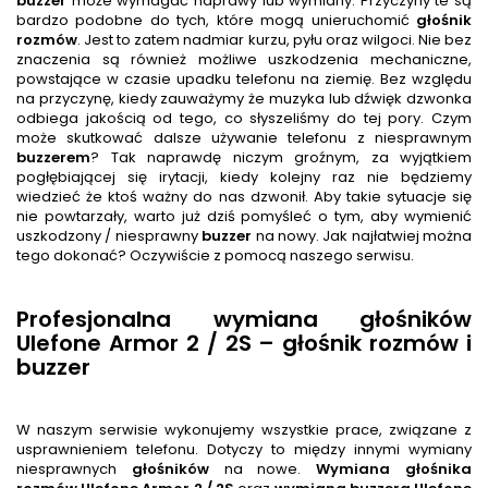
buzzer
może wymagać naprawy lub wymiany. Przyczyny te są
bardzo podobne do tych, które mogą unieruchomić
głośnik
rozmów
. Jest to zatem nadmiar kurzu, pyłu oraz wilgoci. Nie bez
znaczenia są również możliwe uszkodzenia mechaniczne,
powstające w czasie upadku telefonu na ziemię. Bez względu
na przyczynę, kiedy zauważymy że muzyka lub dźwięk dzwonka
odbiega jakością od tego, co słyszeliśmy do tej pory. Czym
może skutkować dalsze używanie telefonu z niesprawnym
buzzer
em
? Tak naprawdę niczym groźnym, za wyjątkiem
pogłębiającej się irytacji, kiedy kolejny raz nie będziemy
wiedzieć że ktoś ważny do nas dzwonił. Aby takie sytuacje się
nie powtarzały, warto już dziś pomyśleć o tym, aby wymienić
uszkodzony / niesprawny
buzzer
na nowy. Jak najłatwiej można
tego dokonać? Oczywiście z pomocą naszego serwisu.
Profesjonalna wymiana głośników
Ulefone Armor 2 / 2S – głośnik rozmów i
buzzer
W naszym serwisie wykonujemy wszystkie prace, związane z
usprawnieniem telefonu. Dotyczy to między innymi wymiany
niesprawnych
głośnik
ów
na nowe.
Wymiana głośnika