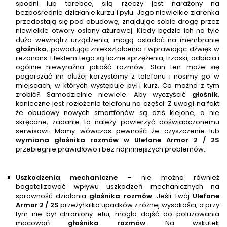
spodni lub torebce, siłą rzeczy jest narażony na
bezpośrednie działanie kurzu i pyłu. Jego niewielkie ziarenka
przedostają się pod obudowę, znajdując sobie drogę przez
niewielkie otwory osłony ażurowej. Kiedy będzie ich na tyle
dużo wewnątrz urządzenia, mogą osiadać na membranie
głośnik
a
, powodując zniekształcenia i wprawiając dźwięk w
rezonans. Efektem tego są liczne sprzężenia, trzaski, odbicia i
ogólnie niewyraźna jakość rozmów. Stan ten może się
pogarszać im dłużej korzystamy z telefonu i nosimy go w
miejscach, w których występuje pył i kurz. Co można z tym
zrobić? Samodzielnie niewiele. Aby wyczyścić
głośnik
,
konieczne jest rozłożenie telefonu na części. Z uwagi na fakt
że obudowy nowych smartfonów są dziś klejone, a nie
skręcane, zadanie to należy powierzyć doświadczonemu
serwisowi. Mamy wówczas pewność że czyszczenie lub
wymiana głośnika rozmów w
Ulefone Armor 2 / 2S
przebiegnie prawidłowo i bez najmniejszych problemów.
Uszkodzenia mechaniczne
– nie można również
bagatelizować wpływu uszkodzeń mechanicznych na
sprawność działania
głośnika rozmów
. Jeśli Twój
Ulefone
Armor 2 / 2S
przeżył kilka upadków z różnej wysokości, a przy
tym nie był chroniony etui, mogło dojść do poluzowania
mocowań
głośnika rozmów
. Na wskutek