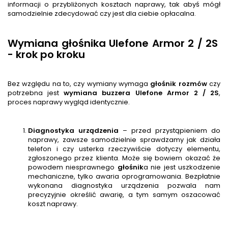
informacji o przybliżonych kosztach naprawy, tak abyś mógł
samodzielnie zdecydować czy jest dla ciebie opłacalna.
Wymiana głośnika Ulefone Armor 2 / 2S
- krok po kroku
Bez względu na to, czy wymiany wymaga
głośnik rozmów
czy
potrzebna jest
wymiana buzzera
Ulefone Armor 2 / 2S
,
proces naprawy wygląd identycznie.
Diagnostyka urządzenia
– przed przystąpieniem do
naprawy, zawsze samodzielnie sprawdzamy jak działa
telefon i czy usterka rzeczywiście dotyczy elementu,
zgłoszonego przez klienta. Może się bowiem okazać że
powodem niesprawnego
głośnik
a nie jest uszkodzenie
mechaniczne, tylko awaria oprogramowania. Bezpłatnie
wykonana diagnostyka urządzenia pozwala nam
precyzyjnie określić awarię, a tym samym oszacować
koszt naprawy.