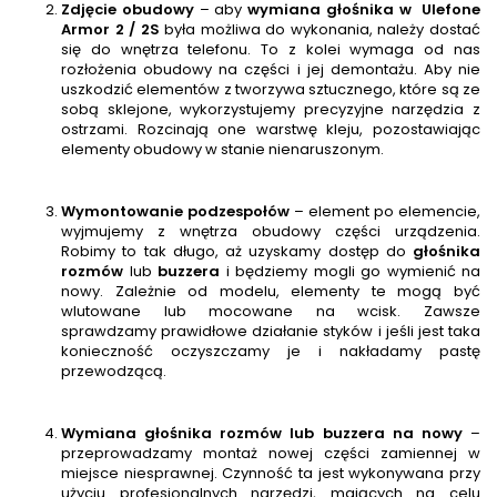
Zdjęcie obudowy
– aby
wymiana głośnika w
Ulefone
Armor 2 / 2S
była możliwa do wykonania, należy dostać
się do wnętrza telefonu. To z kolei wymaga od nas
rozłożenia obudowy na części i jej demontażu. Aby nie
uszkodzić elementów z tworzywa sztucznego, które są ze
sobą sklejone, wykorzystujemy precyzyjne narzędzia z
ostrzami. Rozcinają one warstwę kleju, pozostawiając
elementy obudowy w stanie nienaruszonym.
Wymontowanie podzespołów
– element po elemencie,
wyjmujemy z wnętrza obudowy części urządzenia.
Robimy to tak długo, aż uzyskamy dostęp do
głośnika
rozmów
lub
buzzera
i będziemy mogli go wymienić na
nowy. Zależnie od modelu, elementy te mogą być
wlutowane lub mocowane na wcisk. Zawsze
sprawdzamy prawidłowe działanie styków i jeśli jest taka
konieczność oczyszczamy je i nakładamy pastę
przewodzącą.
Wymiana głośnika rozmów lub buzzera na nowy
–
przeprowadzamy montaż nowej części zamiennej w
miejsce niesprawnej. Czynność ta jest wykonywana przy
użyciu profesjonalnych narzędzi, mających na celu