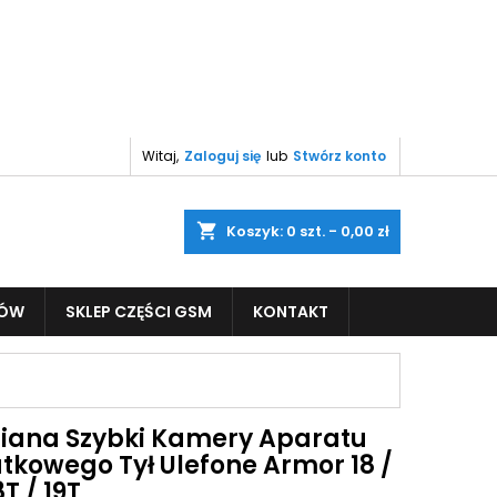
Witaj,
Zaloguj się
lub
Stwórz konto
shopping_cart
Koszyk:
0
szt. - 0,00 zł
PÓW
SKLEP CZĘŚCI GSM
KONTAKT
ana Szybki Kamery Aparatu
tkowego Tył Ulefone Armor 18 /
8T / 19T