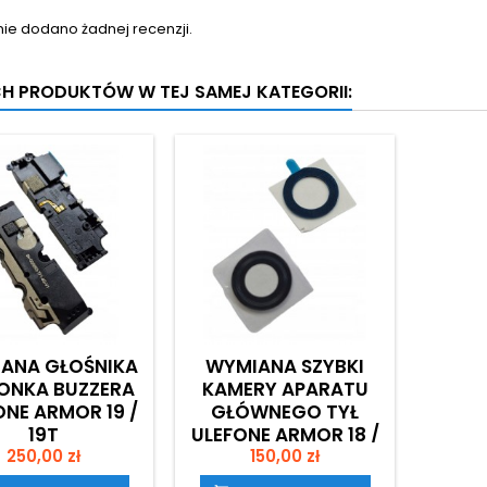
nie dodano żadnej recenzji.
CH PRODUKTÓW W TEJ SAMEJ KATEGORII:
ANA GŁOŚNIKA
WYMIANA SZYBKI
ONKA BUZZERA
KAMERY APARATU
ONE ARMOR 19 /
GŁÓWNEGO TYŁ
19T
ULEFONE ARMOR 18 /
Cena
Cena
250,00 zł
19 / 18T / 19T
150,00 zł