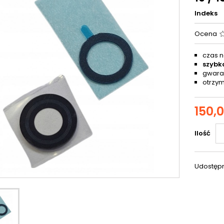
Indeks
Ocena
czas n
szybk
gwaran
otrzym
150,0
Ilość
Udostępn