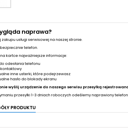
ygląda naprawa?
j zakupu usługi serwisowej na naszej stronie.
 bezpiecznie telefon.
 na kartce najważniejsze informacje:
do odesłania telefonu
 kontaktowy
alne inne usterki, które podejrzewasz
alne hasło do blokady ekranu
pnie wyślij urządzenie do naszego serwisu przesyłką rejestrowaną
zymaniu przesyłki 1-3 dniach roboczych odeślemy naprawiony telefon
GÓŁY PRODUKTU