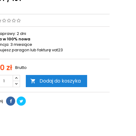
aprawy: 2 dni
a w 100% nowa
cja: 3 miesiące
ujesz paragon lub fakturę vat23
0 zł
Brutto
Dodaj do koszyka

ij