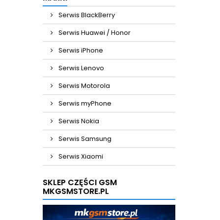
Serwis BlackBerry
Serwis Huawei / Honor
Serwis iPhone
Serwis Lenovo
Serwis Motorola
Serwis myPhone
Serwis Nokia
Serwis Samsung
Serwis Xiaomi
SKLEP CZĘŚCI GSM
MKGSMSTORE.PL