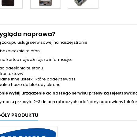
ygląda naprawa?
j zakupu usługi serwisowej na naszej stronie.
 bezpiecznie telefon.
 na kartce najważniejsze informacje:
do odesłania telefonu
 kontaktowy
alne inne usterki, które podejrzewasz
alne hasło do blokady ekranu
pnie wyślij urządzenie do naszego serwisu przesyłką rejestrowaną
rzymaniu przesyłki 2-3 dniach roboczych odeślemy naprawiony telefo
GÓŁY PRODUKTU