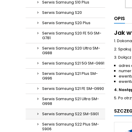
Serwis Samsung S10 Plus
Serwis Samsung S20
OPIS
Serwis Samsung S20 Plus
Jak w
Serwis Samsung S20 FE 5G SM-
G781
1. Dokona
Serwis Samsung S20 Ultra SM-
2. Spakuj
G988
3. Dołącz
Serwis Samsung S21 5G SM-G991
adres 
numer
Serwis Samsung S21 Plus SM-
ewentu
G996
ewentu
Serwis Samsung S21 FE SM-G990
4. Nastę
5. Po ot
Serwis Samsung S21 Ultra SM-
G998
SZCZE
Serwis Samsung S22 SM-S901
Serwis Samsung S22 Plus SM-
S906