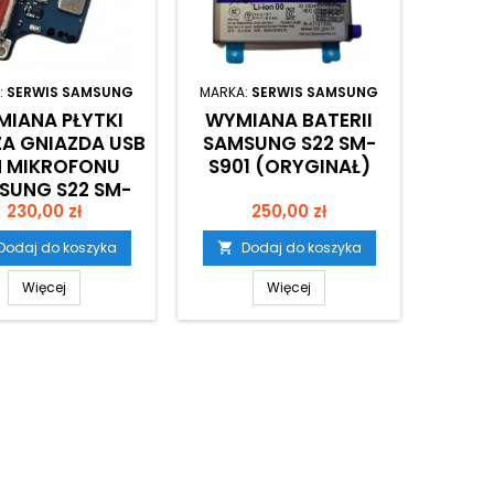
:
SERWIS SAMSUNG
MARKA:
SERWIS SAMSUNG
IANA PŁYTKI
WYMIANA BATERII
A GNIAZDA USB
SAMSUNG S22 SM-
M MIKROFONU
S901 (ORYGINAŁ)
SUNG S22 SM-
Cena
Cena
230,00 zł
S901
250,00 zł
Dodaj do koszyka
Dodaj do koszyka

Więcej
Więcej