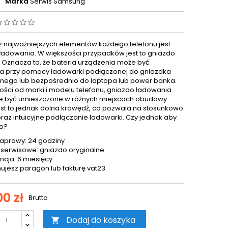
Marka
Serwis Samsung
 najważniejszych elementów każdego telefonu jest
ładowania. W większości przypadków jest to gniazdo
. Oznacza to, że bateria urządzenia może być
 przy pomocy ładowarki podłączonej do gniazdka
znego lub bezpośrednio do laptopa lub power banka.
ości od marki i modelu telefonu, gniazdo ładowania
 być umieszczone w różnych miejscach obudowy.
est to jednak dolna krawędź, co pozwala na stosunkowo
oraz intuicyjne podłączanie ładowarki. Czy jednak aby
o?
aprawy: 24 godziny
 serwisowe: gniazdo oryginalne
cja: 6 miesięcy
ujesz paragon lub fakturę vat23
0 zł
Brutto
Dodaj do koszyka
