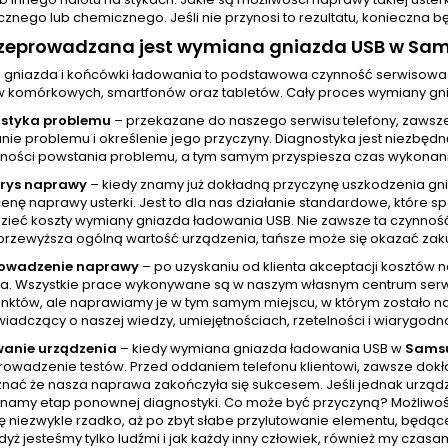
znego lub chemicznego. Jeśli nie przynosi to rezultatu, konieczna
rzeprowadzana jest wymiana gniazda USB w Sa
gniazda i końcówki ładowania to podstawowa czynność serwisowa
w komórkowych, smartfonów oraz tabletów. Cały proces wymiany gni
styka problemu
– przekazane do naszego serwisu telefony, zawsz
ie problemu i określenie jego przyczyny. Diagnostyka jest niezbędn
ności powstania problemu, a tym samym przyspiesza czas wykonania
orys naprawy
– kiedy znamy już dokładną przyczynę uszkodzenia gn
cenę naprawy usterki. Jest to dla nas działanie standardowe, które
zieć koszty wymiany gniazda ładowania USB. Nie zawsze ta czynnoś
przewyższa ogólną wartość urządzenia, tańsze może się okazać zak
rowadzenie naprawy
– po uzyskaniu od klienta akceptacji kosztów
a. Wszystkie prace wykonywane są w naszym własnym centrum serw
unktów, ale naprawiamy je w tym samym miejscu, w którym zostało na
wiadczący o naszej wiedzy, umiejętnościach, rzetelności i wiarygodno
wanie urządzenia
– kiedy wymiana gniazda ładowania USB w
Sams
rowadzenie testów. Przed oddaniem telefonu klientowi, zawsze dokła
nać że nasza naprawa zakończyła się sukcesem. Jeśli jednak urządze
namy etap ponownej diagnostyki. Co może być przyczyną? Możliwości
ę niezwykle rzadko, aż po zbyt słabe przylutowanie elementu, będąc
yż jesteśmy tylko ludźmi i jak każdy inny człowiek, również my cza