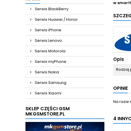
w smart
Serwis BlackBerry
SZCZE
Serwis Huawei / Honor
Serwis iPhone
Serwis Lenovo
Serwis Motorola
Opis
Serwis myPhone
Rodzaj 
Serwis Nokia
Serwis Samsung
OPINIE
Serwis Xiaomi
Na razie 
SKLEP CZĘŚCI GSM
MKGSMSTORE.PL
4 INNY