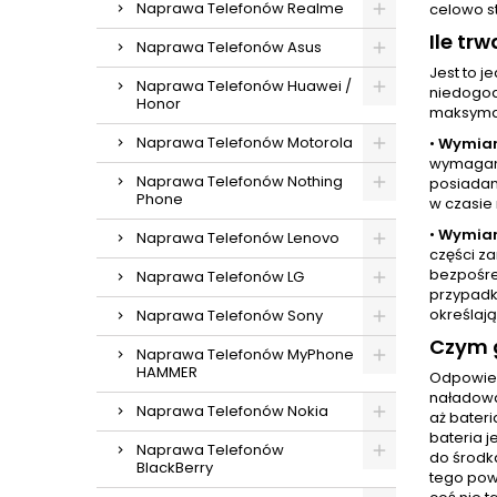
Naprawa Telefonów Realme
celowo s
Ile t
Naprawa Telefonów Asus
Jest to 
Naprawa Telefonów Huawei /
niedogod
Honor
maksymal
Naprawa Telefonów Motorola
•
Wymian
wymaganą
Naprawa Telefonów Nothing
posiadam
Phone
w czasie 
•
Wymian
Naprawa Telefonów Lenovo
części z
bezpośre
Naprawa Telefonów LG
przypadk
określają
Naprawa Telefonów Sony
Czym g
Naprawa Telefonów MyPhone
HAMMER
Odpowied
naładować
Naprawa Telefonów Nokia
aż bater
bateria 
Naprawa Telefonów
do środka
BlackBerry
tego pow