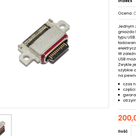
Indeks
Ocena
Jednym z
gniazdo 
typu USB
ładowana
elektryc
W zależn
USB może
Zwykle j
szybkie 
na pewn
czas n
części
gwaran
otrzym
200,0
Ilość