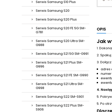
Serwis Samsung S10 Plus
Serwis Samsung S20
Serwis Samsung S20 Plus
Serwis Samsung S20 FE 5G SM-
OPIS
G781
Jak w
Serwis Samsung S20 Ultra SM-
G988
1. Dokona
Serwis Samsung S21 5G SM-G991
2. Spakuj
3. Dołącz
Serwis Samsung S21 Plus SM-
G996
adres 
numer
Serwis Samsung S21 FE SM-G990
ewentu
ewentu
Serwis Samsung S21 Ultra SM-
G998
4. Nastę
Serwis Samsung S22 SM-S901
5. Pokrywa
5. Po otr
Serwis Samsung S22 Plus SM-
S906
Dlacz