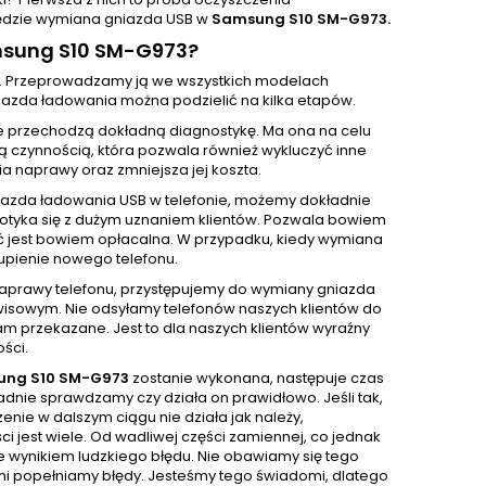
 będzie wymiana gniazda USB w
Samsung S10 SM-G973.
msung S10 SM-G973?
. Przeprowadzamy ją we wszystkich modelach
azda ładowania można podzielić na kilka etapów.
e przechodzą dokładną diagnostykę. Ma ona na celu
ą czynnością, która pozwala również wykluczyć inne
 naprawy oraz zmniejsza jej koszta.
iazda ładowania USB w telefonie, możemy dokładnie
 spotyka się z dużym uznaniem klientów. Pozwala bowiem
ć jest bowiem opłacalna. W przypadku, kiedy wymiana
upienie nowego telefonu.
 naprawy telefonu, przystępujemy do wymiany gniazda
isowym. Nie odsyłamy telefonów naszych klientów do
m przekazane. Jest to dla naszych klientów wyraźny
ści.
ung S10 SM-G973
zostanie wykonana, następuje czas
dnie sprawdzamy czy działa on prawidłowo. Jeśli tak,
nie w dalszym ciągu nie działa jak należy,
 jest wiele. Od wadliwej części zamiennej, co jednak
e wynikiem ludzkiego błędu. Nie obawiamy się tego
sami popełniamy błędy. Jesteśmy tego świadomi, dlatego