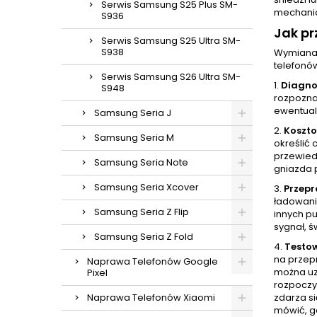
Serwis Samsung S25 Plus SM-
mechanic
S936
Jak p
Serwis Samsung S25 Ultra SM-
S938
Wymiana 
telefonó
Serwis Samsung S26 Ultra SM-
1.
Diagno
S948
rozpoznan
ewentual
Samsung Seria J
2.
Koszt
Samsung Seria M
określić 
przewied
Samsung Seria Note
gniazda 
Samsung Seria Xcover
3.
Przep
ładowani
Samsung Seria Z Flip
innych p
sygnał, ś
Samsung Seria Z Fold
4.
Testo
na przep
Naprawa Telefonów Google
można uz
Pixel
rozpoczy
Naprawa Telefonów Xiaomi
zdarza si
mówić, gd