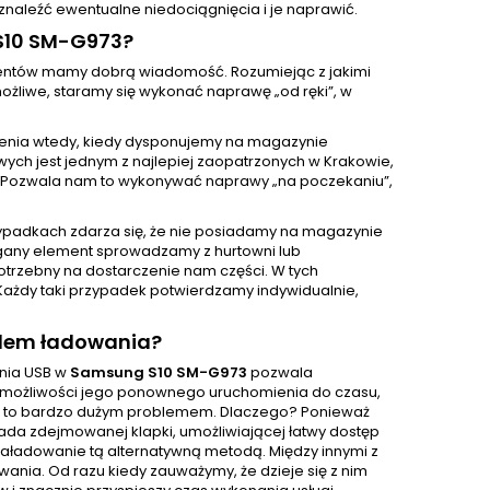
naleźć ewentualne niedociągnięcia i je naprawić.
S10 SM-G973?
klientów mamy dobrą wiadomość. Rozumiejąc z jakimi
żliwe, staramy się wykonać naprawę „od ręki”, w
enia wtedy, kiedy dysponujemy na magazynie
ch jest jednym z najlepiej zaopatrzonych w Krakowie,
 Pozwala nam to wykonywać naprawy „na poczekaniu”,
ypadkach zdarza się, że nie posiadamy na magazynie
gany element sprowadzamy z hurtowni lub
otrzebny na dostarczenie nam części. W tych
Każdy taki przypadek potwierdzamy indywidualnie,
zdem ładowania?
ania USB w
Samsung S10 SM-G973
pozwala
zie możliwości jego ponownego uruchomienia do czasu,
est to bardzo dużym problemem. Dlaczego? Ponieważ
iada zdejmowanej klapki, umożliwiającej łatwy dostęp
i naładowanie tą alternatywną metodą. Między innymi z
nia. Od razu kiedy zauważymy, że dzieje się z nim