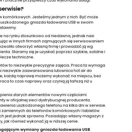
 i znacznie przyspieszy czas wykonania usługi.
erwisie?
nów komórkowych. Jesteśmy jednym z nich. Być może
wę uszkodzonego gniazda ładowania USB w swoim
dstawimy.
e na rynku stosunkowo od niedawna, jednak nasi
acując w innych firmach zajmujących się serwisowaniem
ozwoliło otworzyć własną firmę i prowadzić ją wg
ta. Staramy się je uzyskać poprzez szybkie, solidne i
lecze techniczne.
ów to niezwykle precyzyjne zajęcia. Praca ta wymaga
mi niezwykle zaawansowana lutownica hot air do
zie, każdą naprawę możemy wykonać na miejscu, bez
aca to czas naprawy oraz czynią ją tańszą niż u
pienia starych elementów nowymi częściami
 oficjalnej sieci dystrybucyjnej producenta.
awienia uszkodzonego telefonu na kilka dni w serwisie.
i zamiennych do telefonów komórkowych i tabletów
nich jest jednak sprawna. Posiadając własny magazyn z
jak również wykonać ją w niższej cenie.
magającym wymiany gniazda ładowania USB