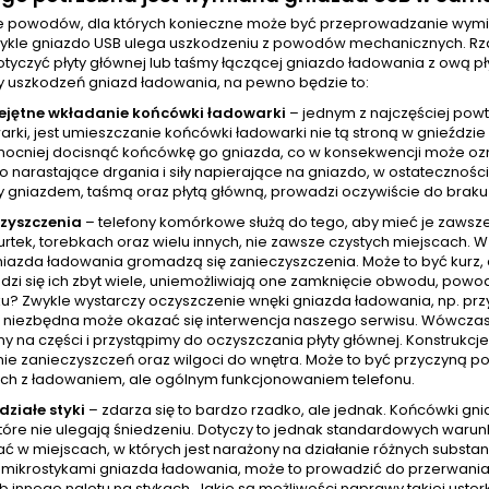
le powodów, dla których konieczne może być przeprowadzanie wym
kle gniazdo USB ulega uszkodzeniu z powodów mechanicznych. Rzadz
tyczyć płyty głównej lub taśmy łączącej gniazdo ładowania z ową pł
y uszkodzeń gniazd ładowania, na pewno będzie to:
ejętne wkładanie końcówki ładowarki
– jednym z najczęściej pow
arki, jest umieszczanie końcówki ładowarki nie tą stroną w gnieźdz
mocniej docisnąć końcówkę go gniazda, co w konsekwencji może ozna
o narastające drgania i siły napierające na gniazdo, w ostatecznoś
 gniazdem, taśmą oraz płytą główną, prowadzi oczywiście do braku
zyszczenia
– telefony komórkowe służą do tego, aby mieć je zawsz
urtek, torebkach oraz wielu innych, nie zawsze czystych miejscach.
azda ładowania gromadzą się zanieczyszczenia. Może to być kurz, al
zi się ich zbyt wiele, uniemożliwiają one zamknięcie obwodu, powod
u? Zwykle wystarczy oczyszczenie wnęki gniazda ładowania, np. prz
niezbędna może okazać się interwencja naszego serwisu. Wówczas
y na części i przystąpimy do oczyszczania płyty głównej. Konstrukcj
ie zanieczyszczeń oraz wilgoci do wnętra. Może to być przyczyną po
ch z ładowaniem, ale ogólnym funkcjonowaniem telefonu.
działe styki
– zdarza się to bardzo rzadko, ale jednak. Końcówki g
tóre nie ulegają śniedzeniu. Dotyczy to jednak standardowych warunkó
ć w miejscach, w których jest narażony na działanie różnych subst
z mikrostykami gniazda ładowania, może to prowadzić do przerwania 
ub innego nalotu na stykach. Jakie są możliwości naprawy takiej uste