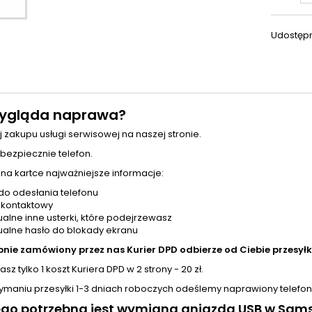
Udostępn
ygląda naprawa?
j zakupu usługi serwisowej na naszej stronie.
 bezpiecznie telefon.
 na kartce najważniejsze informacje:
do odesłania telefonu
 kontaktowy
alne inne usterki, które podejrzewasz
alne hasło do blokady ekranu
pnie zamówiony przez nas Kurier DPD odbierze od Ciebie przesyłk
sz tylko 1 koszt Kuriera DPD w 2 strony - 20 zł.
zymaniu przesyłki 1-3 dniach roboczych odeślemy naprawiony telefon
ego potrzebna jest wymiana gniazda USB w Sa