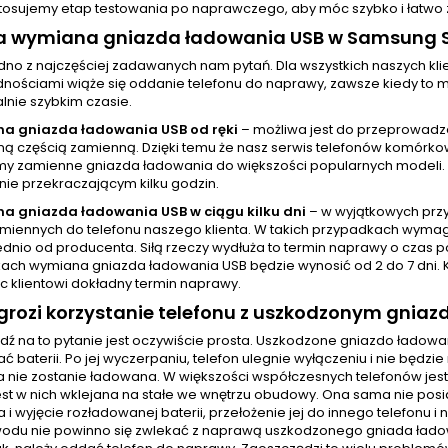
tosujemy etap testowania po naprawczego, aby móc szybko i łatwo z
rwa wymiana gniazda ładowania USB w Samsung 
jedno z najczęściej zadawanych nam pytań. Dla wszystkich naszych 
nościami wiąże się oddanie telefonu do naprawy, zawsze kiedy to mo
nie szybkim czasie.
a gniazda ładowania USB od ręki
– możliwa jest do przeprowadz
 częścią zamienną. Dzięki temu że nasz serwis telefonów komórkowy
y zamienne gniazda ładowania do większości popularnych modeli.
nie przekraczającym kilku godzin.
a gniazda ładowania USB w ciągu kilku dni
– w wyjątkowych prz
amiennych do telefonu naszego klienta. W takich przypadkach wyma
dnio od producenta. Siłą rzeczy wydłuża to termin naprawy o czas p
ach wymiana gniazda ładowania USB będzie wynosić od 2 do 7 dni. 
c klientowi dokładny termin naprawy.
rozi korzystanie telefonu z uszkodzonym gnia
ź na to pytanie jest oczywiście prosta. Uszkodzone gniazdo ładow
 baterii. Po jej wyczerpaniu, telefon ulegnie wyłączeniu i nie będ
ia nie zostanie ładowana. W większości współczesnych telefonów j
jest w nich wklejana na stałe we wnętrzu obudowy. Ona sama nie pos
 i wyjęcie rozładowanej baterii, przełożenie jej do innego telefonu 
odu nie powinno się zwlekać z naprawą uszkodzonego gniada ładowa