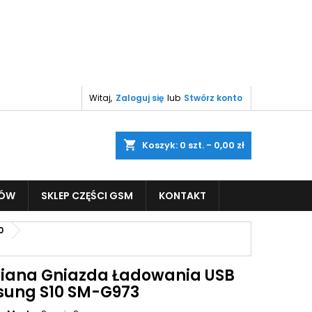
Witaj,
Zaloguj się
lub
Stwórz konto
shopping_cart
Koszyk:
0
szt. - 0,00 zł
PÓW
SKLEP CZĘŚCI GSM
KONTAKT
0
ana Gniazda Ładowania USB
ung S10 SM-G973