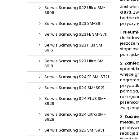
Jest wie
Serwis Samsung S22 Ultra SM-
G973.
Zwy
S908
będzie do
Serwis Samsung S23 SM-S911
przyczyn
1.
Nieumi
Serwis Samsung S23 FE SM-S711
do ładow
jeszcze 
Serwis Samsung S23 Plus SM-
stopniow
S916
pomiędzy
Serwis Samsung S23 Ultra SM-
2.
Zaniec
S918
spodni, k
wnęce gni
Serwis Samsung S24 FE SM-S721
nagromad
przypadk
Serwis Samsung S24 SM-S921
pomaga, 
rozkręcon
Serwis Samsung S24 PLUS SM-
przenikan
S926
związany
Serwis Samsung S24 Ultra SM-
3.
Zaśnie
S928
metalu, k
przebywa
Serwis Samsung S25 SM-S931
reakcję 
śniedzi l