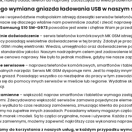
ak, należy oddać telefon do naprawy. Zaoszczędzi to wielu problemów
ego wymiana gniazda ładowania USB w naszym s
ie i województwie małopolskim istnieją dziesiątki serwisów telefo
iacie się dlaczego właśnie nam powinniście zaufać i zlecić napra
Samsung S10 SM-G973
powodów jest wiele i chętnie Wam je prze
tnie doświadczenie
– serwis telefonów komórkowych MK GSM istniej
cy posiadają wieloletnie doświadczenie w tej branży. Zdobyli je pr
GSM i małej elektroniki. Wiedza, umiejętności oraz doświadczenie p
standardów jakości. Naszym nadrzędnym celem jest zadowolenie klien
ne cenowo naprawy. Nie było to jednak możliwe, gdyby nie nasze zap
e serwisowe
– naprawa telefonów komórkowych, smartfonów i tablet
nalnych narzędzi. Serwis MK GSM dysponuje nimi. Jest to między inny
a gniazd. Posiadając wszystko co niezbędne do pracy w tym zawod
 się do pomocy innych serwisów w mieście lub regionie. Wydatnie skr
ji.
 zamienne
– większość napraw smartfonów i tabletów wymaga zastą
mi. Zdecydowana większość serwisów zamawia pojedyncze elementy w
wydłuża to czas realizacji zamówienia, zmuszając klienta do pozost
amy na zupełnie innych zasadach. Posiadamy własny magazyn częśc
h marek i modeli. Są to części oryginalne, nowe i używane. Każda z 
i zamiennymi, możemy zapewnić najkrótszy czas wykonania naprawy, 
amy do korzystania z naszych usług, w każdym przypadku wy