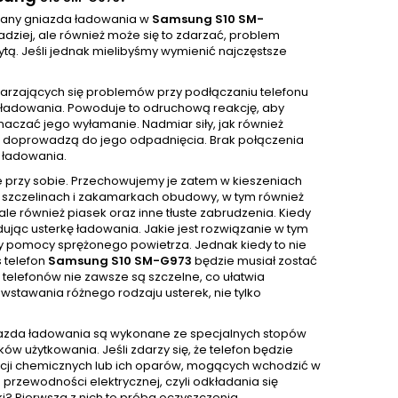
iany gniazda ładowania w
Samsung S10 SM-
iej, ale również może się to zdarzać, problem
ytą. Jeśli jednak mielibyśmy wymienić najczęstsze
tarzających się problemów przy podłączaniu telefonu
ie ładowania. Powoduje to odruchową reakcję, aby
czać jego wyłamanie. Nadmiar siły, jak również
ci doprowadzą do jego odpadnięcia. Brak połączenia
 ładowania.
e przy sobie. Przechowujemy je zatem w kieszeniach
 W szczelinach i zakamarkach obudowy, w tym również
e również piasek oraz inne tłuste zabrudzenia. Kiedy
ując usterkę ładowania. Jakie jest rozwiązanie w tym
y pomocy sprężonego powietrza. Jednak kiedy to nie
 telefon
Samsung S10 SM-G973
będzie musiał zostać
e telefonów nie zawsze są szczelne, co ułatwia
wstawania różnego rodzaju usterek, nie tylko
niazda ładowania są wykonane ze specjalnych stopów
w użytkowania. Jeśli zdarzy się, że telefon będzie
ancji chemicznych lub ich oparów, mogących wchodzić w
przewodności elektrycznej, czyli odkładania się
rki? Pierwsza z nich to próba oczyszczenia