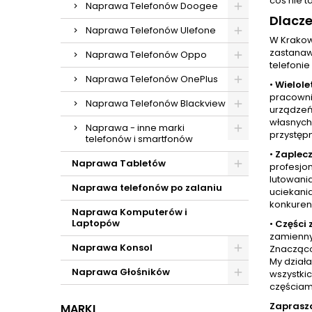
coś nie t
Naprawa Telefonów Doogee
Dlacz
Naprawa Telefonów Ulefone
W Krakow
zastanaw
Naprawa Telefonów Oppo
telefonie
Naprawa Telefonów OnePlus
•
Wielole
pracowni
Naprawa Telefonów Blackview
urządzeń 
własnych 
Naprawa - inne marki
przystęp
telefonów i smartfonów
•
Zaplecz
Naprawa Tabletów
profesjo
lutowani
Naprawa telefonów po zalaniu
uciekania
konkurenc
Naprawa Komputerów i
Laptopów
•
Części
zamienny
Naprawa Konsol
Znacząco 
My dział
Naprawa Głośników
wszystkic
częściam
Zaprasz
MARKI