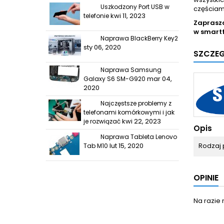
Uszkodzony Port USB w
częściam
kwi 11, 2023
telefonie
Zaprasz
w smart
Naprawa BlackBerry Key2
sty 06, 2020
SZCZE
Naprawa Samsung
mar 04,
Galaxy S6 SM-G920
2020
Najczęstsze problemy z
telefonami komórkowymi i jak
kwi 22, 2023
je rozwiązać
Opis
Naprawa Tableta Lenovo
lut 15, 2020
Rodzaj 
Tab M10
OPINIE
Na razie 