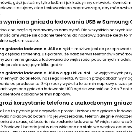
mówić, gdyż jesteśmy tylko ludźmi i jak każdy inny człowiek, równie
celowo stosujemy etap testowania po naprawczego, aby móc szybko i
.
rwa wymiana gniazda ładowania USB w Samsung 
jedno z najczęściej zadawanych nam pytań. Dla wszystkich naszych 
nościami wiąże się oddanie telefonu do naprawy, zawsze kiedy to mo
nie szybkim czasie.
a gniazda ładowania USB od ręki
– możliwa jest do przeprowadz
 częścią zamienną. Dzięki temu że nasz serwis telefonów komórkowy
y zamienne gniazda ładowania do większości popularnych modeli.
nie przekraczającym kilku godzin.
a gniazda ładowania USB w ciągu kilku dni
– w wyjątkowych prz
amiennych do telefonu naszego klienta. W takich przypadkach wyma
dnio od producenta. Siłą rzeczy wydłuża to termin naprawy o czas p
ach wymiana gniazda ładowania USB będzie wynosić od 2 do 7 dni. 
c klientowi dokładny termin naprawy.
rozi korzystanie telefonu z uszkodzonym gnia
ź na to pytanie jest oczywiście prosta. Uszkodzone gniazdo ładow
ala naładować baterii. Po jej wyczerpaniu, telefon ulegnie wyłącze
enia do czasu, aż bateria nie zostanie ładowana. W większości wsp
? Ponieważ bateria jest w nich wklejana na stałe we wnętrzu obudo