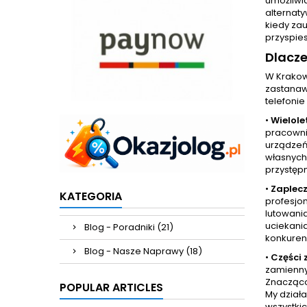
umożliwia
alternat
kiedy zau
przyspies
Dlacz
W Krakow
zastanaw
telefonie
•
Wielole
pracowni
urządzeń 
własnych 
przystęp
•
Zaplecz
KATEGORIA
profesjo
lutowani
uciekania
Blog - Poradniki (21)
konkurenc
Blog - Nasze Naprawy (18)
•
Części
zamienny
Znacząco 
POPULAR ARTICLES
My dział
wszystkic