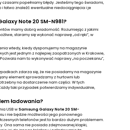
ż my czasami popełniamy błędy. Jesteśmy tego świadomi,
 łatwo znaleźć ewentualne niedociągnięcia i je
Galaxy Note 20 SM-N981?
klientów mamy dobrą wiadomość. Rozumiejąc z jakimi
żliwe, staramy się wykonać naprawę „od ręki”, w
enia wtedy, kiedy dysponujemy na magazynie
ch jest jednym z najlepiej zaopatrzonych w Krakowie,
 Pozwala nam to wykonywać naprawy „na poczekaniu”,
ypadkach zdarza się, że nie posiadamy na magazynie
gany element sprowadzamy z hurtowni lub
otrzebny na dostarczenie nam części. W tych
Każdy taki przypadek potwierdzamy indywidualnie,
zdem ładowania?
ania USB w
Samsung Galaxy Note 20 SM-
niu i nie będzie możliwości jego ponownego
ółczesnych telefonów jest to bardzo dużym problemem.
wy. Ona sama nie posiada zdejmowanej klapki,