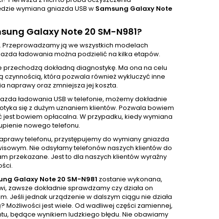
 będzie wymiana gniazda USB w
Samsung Galaxy Note
sung Galaxy Note 20 SM-N981?
. Przeprowadzamy ją we wszystkich modelach
azda ładowania można podzielić na kilka etapów.
e przechodzą dokładną diagnostykę. Ma ona na celu
ą czynnością, która pozwala również wykluczyć inne
 naprawy oraz zmniejsza jej koszta.
iazda ładowania USB w telefonie, możemy dokładnie
 spotyka się z dużym uznaniem klientów. Pozwala bowiem
ć jest bowiem opłacalna. W przypadku, kiedy wymiana
upienie nowego telefonu.
 naprawy telefonu, przystępujemy do wymiany gniazda
isowym. Nie odsyłamy telefonów naszych klientów do
m przekazane. Jest to dla naszych klientów wyraźny
ści.
ng Galaxy Note 20 SM-N981
zostanie wykonana,
wi, zawsze dokładnie sprawdzamy czy działa on
. Jeśli jednak urządzenie w dalszym ciągu nie działa
 Możliwości jest wiele. Od wadliwej części zamiennej,
entu, będące wynikiem ludzkiego błędu. Nie obawiamy