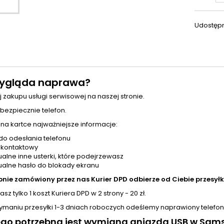
Udostępn
ygląda naprawa?
j zakupu usługi serwisowej na naszej stronie.
 bezpiecznie telefon.
 na kartce najważniejsze informacje:
do odesłania telefonu
 kontaktowy
alne inne usterki, które podejrzewasz
alne hasło do blokady ekranu
pnie zamówiony przez nas Kurier DPD odbierze od Ciebie przesyłk
sz tylko 1 koszt Kuriera DPD w 2 strony - 20 zł.
zymaniu przesyłki 1-3 dniach roboczych odeślemy naprawiony telefon
ego potrzebna jest wymiana gniazda USB w Sam