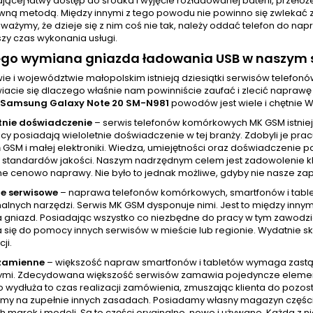
jącej łatwy dostęp do środka i wyjęcie rozładowanej baterii, przełoż
ywną metodą. Między innymi z tego powodu nie powinno się zwleka
ważymy, że dzieje się z nim coś nie tak, należy oddać telefon do na
zy czas wykonania usługi.
ego wymiana gniazda ładowania USB w naszym s
ie i województwie małopolskim istnieją dziesiątki serwisów telefo
iacie się dlaczego właśnie nam powinniście zaufać i zlecić napra
Samsung Galaxy Note 20 SM-N981
powodów jest wiele i chętnie 
tnie doświadczenie
– serwis telefonów komórkowych MK GSM istniej
cy posiadają wieloletnie doświadczenie w tej branży. Zdobyli je pr
GSM i małej elektroniki. Wiedza, umiejętności oraz doświadczenie p
standardów jakości. Naszym nadrzędnym celem jest zadowolenie klien
ne cenowo naprawy. Nie było to jednak możliwe, gdyby nie nasze zap
e serwisowe
– naprawa telefonów komórkowych, smartfonów i tablet
nalnych narzędzi. Serwis MK GSM dysponuje nimi. Jest to między inny
a gniazd. Posiadając wszystko co niezbędne do pracy w tym zawod
 się do pomocy innych serwisów w mieście lub regionie. Wydatnie skr
ji.
 zamienne
– większość napraw smartfonów i tabletów wymaga zastą
mi. Zdecydowana większość serwisów zamawia pojedyncze elementy w
wydłuża to czas realizacji zamówienia, zmuszając klienta do pozost
amy na zupełnie innych zasadach. Posiadamy własny magazyn częśc
h marek i modeli. Są to części oryginalne, nowe i używane. Każda z 