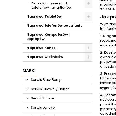
Naprawa - inne marki
mechanic
telefonów i smartfonów
20 SM-N
Jak p
Naprawa Tabletów
Wymiana 
Naprawa telefonów po zalaniu
telefonó
Naprawa Komputerów i
1.
Diagno
Laptopów
rozpoznan
ewentual
Naprawa Konsol
2.
Koszt
Naprawa Głośników
określić 
przewied
gniazda 
MARKI
3.
Przep
ładowani
Serwis BlackBerry
innych p
sygnał, ś
Serwis Huawei / Honor
4.
Testo
Serwis iPhone
następuj
prawidło
Serwis Lenovo
jak nale
co jedna