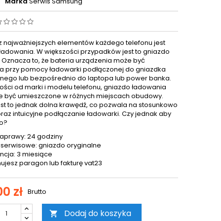
Marka
Serwis Samsung
 najważniejszych elementów każdego telefonu jest
ładowania. W większości przypadków jest to gniazdo
. Oznacza to, że bateria urządzenia może być
 przy pomocy ładowarki podłączonej do gniazdka
znego lub bezpośrednio do laptopa lub power banka.
ości od marki i modelu telefonu, gniazdo ładowania
 być umieszczone w różnych miejscach obudowy.
est to jednak dolna krawędź, co pozwala na stosunkowo
oraz intuicyjne podłączanie ładowarki. Czy jednak aby
o?
aprawy: 24 godziny
 serwisowe: gniazdo oryginalne
cja: 3 miesiące
ujesz paragon lub fakturę vat23
0 zł
Brutto
Dodaj do koszyka
