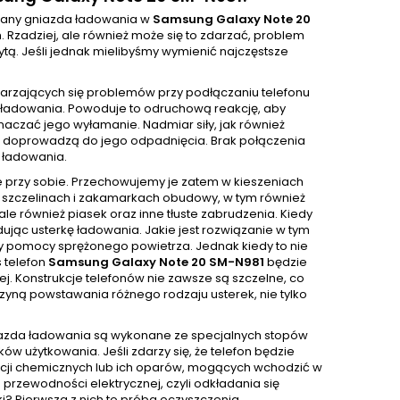
iany gniazda ładowania w
Samsung Galaxy Note 20
zadziej, ale również może się to zdarzać, problem
ytą. Jeśli jednak mielibyśmy wymienić najczęstsze
tarzających się problemów przy podłączaniu telefonu
ie ładowania. Powoduje to odruchową reakcję, aby
czać jego wyłamanie. Nadmiar siły, jak również
ci doprowadzą do jego odpadnięcia. Brak połączenia
 ładowania.
e przy sobie. Przechowujemy je zatem w kieszeniach
 W szczelinach i zakamarkach obudowy, w tym również
e również piasek oraz inne tłuste zabrudzenia. Kiedy
ując usterkę ładowania. Jakie jest rozwiązanie w tym
y pomocy sprężonego powietrza. Jednak kiedy to nie
 telefon
Samsung Galaxy Note 20 SM-N981
będzie
ej. Konstrukcje telefonów nie zawsze są szczelne, co
czyną powstawania różnego rodzaju usterek, nie tylko
niazda ładowania są wykonane ze specjalnych stopów
w użytkowania. Jeśli zdarzy się, że telefon będzie
ancji chemicznych lub ich oparów, mogących wchodzić w
przewodności elektrycznej, czyli odkładania się
rki? Pierwsza z nich to próba oczyszczenia