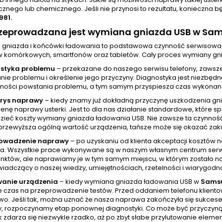
znego lub chemicznego. Jeśli nie przynosi to rezultatu, konieczna
981.
rzeprowadzana jest wymiana gniazda USB w Sam
gniazda i końcówki ładowania to podstawowa czynność serwisowa
w komórkowych, smartfonów oraz tabletów. Cały proces wymiany gni
styka problemu
– przekazane do naszego serwisu telefony, zawsz
ie problemu i określenie jego przyczyny. Diagnostyka jest niezbędn
ności powstania problemu, a tym samym przyspiesza czas wykonania
orys naprawy
– kiedy znamy już dokładną przyczynę uszkodzenia gn
cenę naprawy usterki. Jest to dla nas działanie standardowe, które
zieć koszty wymiany gniazda ładowania USB. Nie zawsze ta czynnoś
przewyższa ogólną wartość urządzenia, tańsze może się okazać zak
rowadzenie naprawy
– po uzyskaniu od klienta akceptacji kosztów
a. Wszystkie prace wykonywane są w naszym własnym centrum serw
unktów, ale naprawiamy je w tym samym miejscu, w którym zostało na
wiadczący o naszej wiedzy, umiejętnościach, rzetelności i wiarygodno
wanie urządzenia
– kiedy wymiana gniazda ładowania USB w
Samsu
e czas na przeprowadzenie testów. Przed oddaniem telefonu kliento
wo. Jeśli tak, można uznać że nasza naprawa zakończyła się sukcesem
ży, rozpoczynamy etap ponownej diagnostyki. Co może być przyczyną?
k zdarza się niezwykle rzadko, aż po zbyt słabe przylutowanie elem