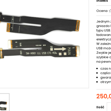
Indeks
Ocena
Jednym z
gniazdo 
typu USB
ładowana
elektryc
W zależn
USB może
Zwykle j
szybkie 
na pewn
czas n
części
gwaran
otrzym
250,0
Ilość