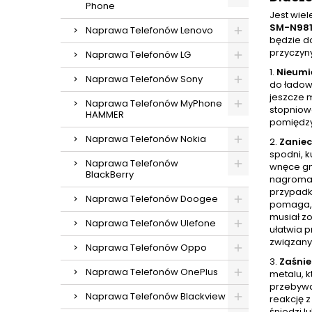
Phone
Jest wie
SM-N981
Naprawa Telefonów Lenovo
będzie do
przyczyn
Naprawa Telefonów LG
1.
Nieumi
Naprawa Telefonów Sony
do ładow
jeszcze 
Naprawa Telefonów MyPhone
stopniow
HAMMER
pomiędzy
Naprawa Telefonów Nokia
2.
Zaniec
spodni, k
Naprawa Telefonów
wnęce gni
BlackBerry
nagromad
przypadk
Naprawa Telefonów Doogee
pomaga, 
musiał zo
Naprawa Telefonów Ulefone
ułatwia p
związany
Naprawa Telefonów Oppo
3.
Zaśnie
Naprawa Telefonów OnePlus
metalu, k
przebywa
Naprawa Telefonów Blackview
reakcję 
śniedzi l