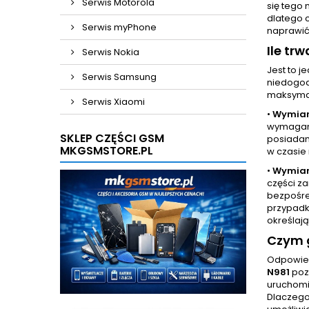
Serwis Motorola
się tego 
dlatego 
Serwis myPhone
naprawić
Ile t
Serwis Nokia
Jest to 
Serwis Samsung
niedogod
maksymal
Serwis Xiaomi
•
Wymian
wymaganą
SKLEP CZĘŚCI GSM
posiadam
MKGSMSTORE.PL
w czasie 
•
Wymian
części z
bezpośre
przypadk
określają
Czym g
Odpowied
N981
pozw
uruchomi
Dlaczego