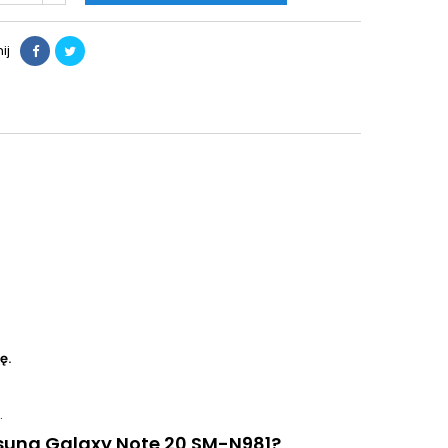
ij
ę.
.
sung Galaxy Note 20 SM-N981?