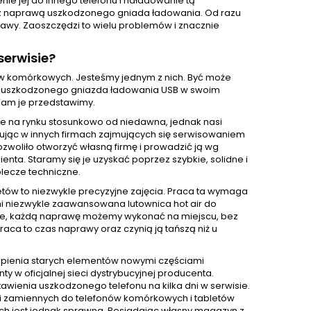
enie jej do innego telefonu i naładowanie tą
ć z naprawą uszkodzonego gniada ładowania. Od razu
prawy. Zaoszczędzi to wielu problemów i znacznie
erwisie?
nów komórkowych. Jesteśmy jednym z nich. Być może
wę uszkodzonego gniazda ładowania USB w swoim
Wam je przedstawimy.
e na rynku stosunkowo od niedawna, jednak nasi
acując w innych firmach zajmujących się serwisowaniem
ozwoliło otworzyć własną firmę i prowadzić ją wg
ta. Staramy się je uzyskać poprzez szybkie, solidne i
lecze techniczne.
ów to niezwykle precyzyjne zajęcia. Praca ta wymaga
mi niezwykle zaawansowana lutownica hot air do
zie, każdą naprawę możemy wykonać na miejscu, bez
aca to czas naprawy oraz czynią ją tańszą niż u
pienia starych elementów nowymi częściami
 oficjalnej sieci dystrybucyjnej producenta.
awienia uszkodzonego telefonu na kilka dni w serwisie.
i zamiennych do telefonów komórkowych i tabletów
nich jest jednak sprawna. Posiadając własny magazyn z