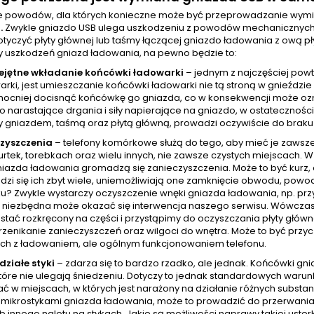
le powodów, dla których konieczne może być przeprowadzanie wym
.
Zwykle gniazdo USB ulega uszkodzeniu z powodów mechanicznych. R
tyczyć płyty głównej lub taśmy łączącej gniazdo ładowania z ową pł
y uszkodzeń gniazd ładowania, na pewno będzie to:
ejętne wkładanie końcówki ładowarki
– jednym z najczęściej pow
arki, jest umieszczanie końcówki ładowarki nie tą stroną w gnieźdz
mocniej docisnąć końcówkę go gniazda, co w konsekwencji może ozna
o narastające drgania i siły napierające na gniazdo, w ostatecznoś
 gniazdem, taśmą oraz płytą główną, prowadzi oczywiście do braku
zyszczenia
– telefony komórkowe służą do tego, aby mieć je zawsz
urtek, torebkach oraz wielu innych, nie zawsze czystych miejscach.
azda ładowania gromadzą się zanieczyszczenia. Może to być kurz, al
zi się ich zbyt wiele, uniemożliwiają one zamknięcie obwodu, powod
u? Zwykle wystarczy oczyszczenie wnęki gniazda ładowania, np. prz
niezbędna może okazać się interwencja naszego serwisu. Wówczas
stać rozkręcony na części i przystąpimy do oczyszczania płyty główn
rzenikanie zanieczyszczeń oraz wilgoci do wnętra. Może to być przy
ch z ładowaniem, ale ogólnym funkcjonowaniem telefonu.
działe styki
– zdarza się to bardzo rzadko, ale jednak. Końcówki g
tóre nie ulegają śniedzeniu. Dotyczy to jednak standardowych warunkó
ć w miejscach, w których jest narażony na działanie różnych subst
z mikrostykami gniazda ładowania, może to prowadzić do przerwania 
ub innego nalotu na stykach. Jakie są możliwości naprawy takiej uste