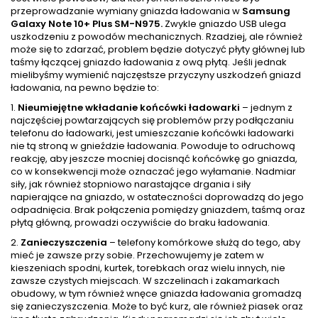
przeprowadzanie wymiany gniazda ładowania w
Samsung
Galaxy Note 10+ Plus SM-N975.
Zwykle gniazdo USB ulega
uszkodzeniu z powodów mechanicznych. Rzadziej, ale również
może się to zdarzać, problem będzie dotyczyć płyty głównej lub
taśmy łączącej gniazdo ładowania z ową płytą. Jeśli jednak
mielibyśmy wymienić najczęstsze przyczyny uszkodzeń gniazd
ładowania, na pewno będzie to:
1.
Nieumiejętne wkładanie końcówki ładowarki
– jednym z
najczęściej powtarzających się problemów przy podłączaniu
telefonu do ładowarki, jest umieszczanie końcówki ładowarki
nie tą stroną w gnieździe ładowania. Powoduje to odruchową
reakcję, aby jeszcze mocniej docisnąć końcówkę go gniazda,
co w konsekwencji może oznaczać jego wyłamanie. Nadmiar
siły, jak również stopniowo narastające drgania i siły
napierające na gniazdo, w ostateczności doprowadzą do jego
odpadnięcia. Brak połączenia pomiędzy gniazdem, taśmą oraz
płytą główną, prowadzi oczywiście do braku ładowania.
2.
Zanieczyszczenia
– telefony komórkowe służą do tego, aby
mieć je zawsze przy sobie. Przechowujemy je zatem w
kieszeniach spodni, kurtek, torebkach oraz wielu innych, nie
zawsze czystych miejscach. W szczelinach i zakamarkach
obudowy, w tym również wnęce gniazda ładowania gromadzą
się zanieczyszczenia. Może to być kurz, ale również piasek oraz