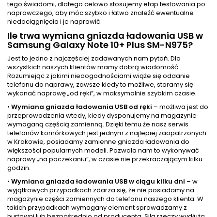
tego świadomi, dlatego celowo stosujemy etap testowania po
naprawczego, aby móc szybko i łatwo znaleźć ewentualne
niedociągnięcia i je naprawić.
Ile trwa wymiana gniazda ładowania USB w
Samsung Galaxy Note 10+ Plus SM-N975?
Jest to jedno z najczęściej zadawanych nam pytań. Dla
wszystkich naszych klientów mamy dobrą wiadomość.
Rozumiejąc z jakimi niedogodnościami wiąże się oddanie
telefonu do naprawy, zawsze kiedy to możliwe, staramy się
wykonać naprawę „od ręki”, w maksymalnie szybkim czasie.
•
Wymiana gniazda ładowania USB od ręki
– możliwa jest do
przeprowadzenia wtedy, kiedy dysponujemy na magazynie
wymaganą częścią zamienną. Dzięki temu że nasz serwis
telefonów komórkowych jest jednym z najlepiej zaopatrzonych
w Krakowie, posiadamy zamienne gniazda ładowania do
większości popularnych modeli. Pozwala nam to wykonywać
naprawy „na poczekaniu”, w czasie nie przekraczającym kilku
godzin.
•
Wymiana gniazda ładowania USB w ciągu kilku dni
– w
wyjątkowych przypadkach zdarza się, że nie posiadamy na
magazynie części zamiennych do telefonu naszego klienta. W
takich przypadkach wymagany element sprowadzamy z
hurtowni lub bezpośrednio od producenta. Siłą rzeczy wydłuża