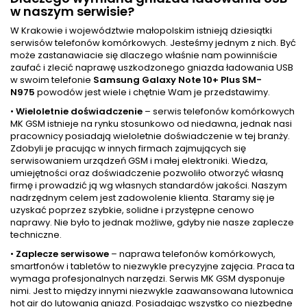
w naszym serwisie?
W Krakowie i województwie małopolskim istnieją dziesiątki
serwisów telefonów komórkowych. Jesteśmy jednym z nich. Być
może zastanawiacie się dlaczego właśnie nam powinniście
zaufać i zlecić naprawę uszkodzonego gniazda ładowania USB
w swoim telefonie
Samsung Galaxy Note 10+ Plus SM-
N975
powodów jest wiele i chętnie Wam je przedstawimy.
•
Wieloletnie doświadczenie
– serwis telefonów komórkowych
MK GSM istnieje na rynku stosunkowo od niedawna, jednak nasi
pracownicy posiadają wieloletnie doświadczenie w tej branży.
Zdobyli je pracując w innych firmach zajmujących się
serwisowaniem urządzeń GSM i małej elektroniki. Wiedza,
umiejętności oraz doświadczenie pozwoliło otworzyć własną
firmę i prowadzić ją wg własnych standardów jakości. Naszym
nadrzędnym celem jest zadowolenie klienta. Staramy się je
uzyskać poprzez szybkie, solidne i przystępne cenowo
naprawy. Nie było to jednak możliwe, gdyby nie nasze zaplecze
techniczne.
•
Zaplecze serwisowe
– naprawa telefonów komórkowych,
smartfonów i tabletów to niezwykle precyzyjne zajęcia. Praca ta
wymaga profesjonalnych narzędzi. Serwis MK GSM dysponuje
nimi. Jest to między innymi niezwykle zaawansowana lutownica
hot air do lutowania gniazd. Posiadając wszystko co niezbędne