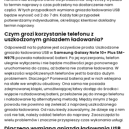
to termin naprawy o czas potrzebny na dostarczenie nam
części. W tych przypadkach wymiana gniazda ładowania USB
będzie wynosić od 2 do 7 dni. Każdy taki przypadek
potwierdzamy indywidualnie, określając klientowi dokładny
termin naprawy.
Czym grozi korzystanie telefonu z
uszkodzonym gniazdem ładowania?
Odpowiedź na to pytanie jest oczywiście prosta. Uszkodzone
gniazdo ładowania USB w
Samsung Galaxy Note 10+ Plus SM-
N975
pozwala naładować baterii. Po jej wyczerpaniu, telefon
ulegnie wyłączeniu i nie będzie możliwości jego ponownego
uruchomienia do czasu, aż bateria nie zostanie ładowana. W
większości współczesnych telefonów jest to bardzo dużym
problemem. Dlaczego? Ponieważ bateria jest w nich wklejana
na stałe we wnętrzu obudowy. Ona sama nie posiada
zdejmowanej klapki, umożliwiającej łatwy dostęp do środka i
wyjęcie rozładowanej baterii, przełożenie jej do innego telefonu
i naładowanie tą alternatywną metodą. Między innymi z tego
powodu nie powinno się zwlekać z naprawą uszkodzonego
gniada ładowania. Od razu kiedy zauważymy, że dzieje się z nim
coś nie tak, należy oddać telefon do naprawy. Zaoszczędzi to
wielu problemów i znacznie przyspieszy czas wykonania usługi.
Dlaczego wymiana gniazda ładowania USB