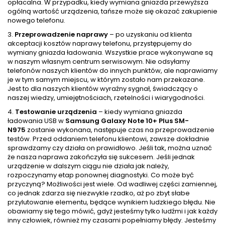
opłacalna. W przypadku, kiedy wymiana gniazda przewyższa
ogólną wartość urządzenia, tańsze może się okazać zakupienie
nowego telefonu.
3.
Przeprowadzenie naprawy
– po uzyskaniu od klienta
akceptacji kosztów naprawy telefonu, przystępujemy do
wymiany gniazda ładowania. Wszystkie prace wykonywane są
w naszym własnym centrum serwisowym. Nie odsyłamy
telefonów naszych klientów do innych punktów, ale naprawiamy
je w tym samym miejscu, w którym zostało nam przekazane.
Jest to dla naszych klientów wyraźny sygnał, świadczący o
naszej wiedzy, umiejętnościach, rzetelności i wiarygodności.
4.
Testowanie urządzenia
– kiedy wymiana gniazda
ładowania USB w
Samsung Galaxy Note 10+ Plus SM-
N975
zostanie wykonana, następuje czas na przeprowadzenie
testów. Przed oddaniem telefonu klientowi, zawsze dokładnie
sprawdzamy czy działa on prawidłowo. Jeśli tak, można uznać
że nasza naprawa zakończyła się sukcesem. Jeśli jednak
urządzenie w dalszym ciągu nie działa jak należy,
rozpoczynamy etap ponownej diagnostyki. Co może być
przyczyną? Możliwości jest wiele. Od wadliwej części zamiennej,
co jednak zdarza się niezwykle rzadko, aż po zbyt słabe
przylutowanie elementu, będące wynikiem ludzkiego błędu. Nie
obawiamy się tego mówić, gdyż jesteśmy tylko ludźmi i jak każdy
inny człowiek, również my czasami popełniamy błędy. Jesteśmy