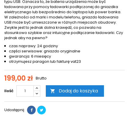
typu USB. Oznacza to, że bateria urządzenia może być
ładowana przy pomocy ładowarki podłączonej do gniazdka
elektrycznego lub bezpośrednio do laptopa lub power banka.
W zależności od marki i modelu telefonu, gniazdo ładowania
USB może być umieszczone w różnych miejscach obudowy.
Zwykle jest to jednak dolna krawędź, co pozwala na
stosunkowo szybkie oraz intuicyjne podłączanie ładowarki. Czy
jednak aby na pewno?
czas naprawy: 24 godziny
części serwisowe: gniazdo oryginalne
gwarancja: 6 miesięcy
otrzymujesz paragon lub fakturę vat23
199,00 zł
Brutto
Dodaj do koszyka
Ilość

Udostępnij