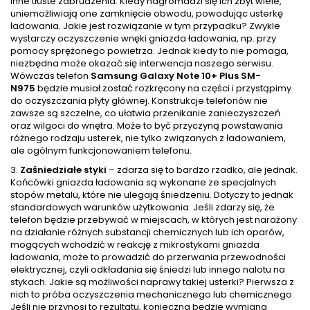
inne tłuste zabrudzenia. Kiedy nagromadzi się ich zbyt wiele,
uniemożliwiają one zamknięcie obwodu, powodując usterkę
ładowania. Jakie jest rozwiązanie w tym przypadku? Zwykle
wystarczy oczyszczenie wnęki gniazda ładowania, np. przy
pomocy sprężonego powietrza. Jednak kiedy to nie pomaga,
niezbędna może okazać się interwencja naszego serwisu.
Wówczas telefon
Samsung Galaxy Note 10+ Plus SM-
N975
będzie musiał zostać rozkręcony na części i przystąpimy
do oczyszczania płyty głównej. Konstrukcje telefonów nie
zawsze są szczelne, co ułatwia przenikanie zanieczyszczeń
oraz wilgoci do wnętra. Może to być przyczyną powstawania
różnego rodzaju usterek, nie tylko związanych z ładowaniem,
ale ogólnym funkcjonowaniem telefonu.
3.
Zaśniedziałe styki
– zdarza się to bardzo rzadko, ale jednak.
Końcówki gniazda ładowania są wykonane ze specjalnych
stopów metalu, które nie ulegają śniedzeniu. Dotyczy to jednak
standardowych warunków użytkowania. Jeśli zdarzy się, że
telefon będzie przebywać w miejscach, w których jest narażony
na działanie różnych substancji chemicznych lub ich oparów,
mogących wchodzić w reakcję z mikrostykami gniazda
ładowania, może to prowadzić do przerwania przewodności
elektrycznej, czyli odkładania się śniedzi lub innego nalotu na
stykach. Jakie są możliwości naprawy takiej usterki? Pierwsza z
nich to próba oczyszczenia mechanicznego lub chemicznego.
Jeśli nie przynosi to rezultatu, konieczna będzie wymiana