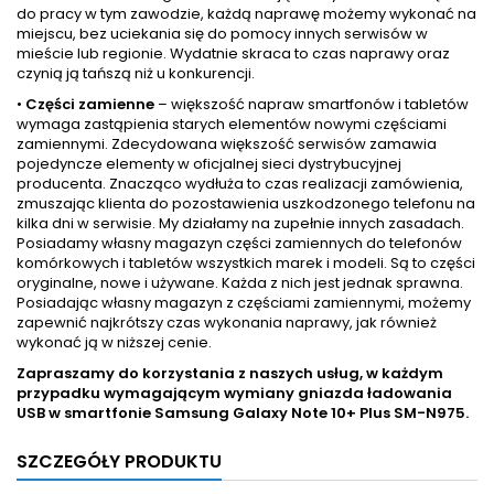
do pracy w tym zawodzie, każdą naprawę możemy wykonać na
miejscu, bez uciekania się do pomocy innych serwisów w
mieście lub regionie. Wydatnie skraca to czas naprawy oraz
czynią ją tańszą niż u konkurencji.
•
Części zamienne
– większość napraw smartfonów i tabletów
wymaga zastąpienia starych elementów nowymi częściami
zamiennymi. Zdecydowana większość serwisów zamawia
pojedyncze elementy w oficjalnej sieci dystrybucyjnej
producenta. Znacząco wydłuża to czas realizacji zamówienia,
zmuszając klienta do pozostawienia uszkodzonego telefonu na
kilka dni w serwisie. My działamy na zupełnie innych zasadach.
Posiadamy własny magazyn części zamiennych do telefonów
komórkowych i tabletów wszystkich marek i modeli. Są to części
oryginalne, nowe i używane. Każda z nich jest jednak sprawna.
Posiadając własny magazyn z częściami zamiennymi, możemy
zapewnić najkrótszy czas wykonania naprawy, jak również
wykonać ją w niższej cenie.
Zapraszamy do korzystania z naszych usług, w każdym
przypadku wymagającym wymiany gniazda ładowania
USB w smartfonie
Samsung Galaxy Note 10+ Plus SM-N975.
SZCZEGÓŁY PRODUKTU