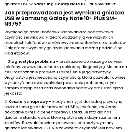
gniazda USB w
Samsung Galaxy Note 10+ Plus SM-N975.
Jak przeprowadzana jest wymiana gniazda
USB w Samsung Galaxy Note 10+ Plus SM-
N975?
Wymiana gniazda i końcówki ładowania to podstawowa
czynność serwisowa. Przeprowadzamy ją we wszystkich
modelach telefonów komórkowych, smartfonów oraz tabletów.
Cały proces wymiany gniazda ładowania można podzielić na
kilka etapów.
1.
Diagnostyka problemu
– przekazane do naszego serwisu
telefony, zawsze przechodzą dokładną diagnostykę. Ma ona na
celu rozpoznanie problemu i określenie jego przyczyny.
Diagnostyka jest niezbędną czynnością, która pozwala również
wykluczyć inne ewentualności powstania problemu, a tym
samym przyspiesza czas wykonania naprawy oraz zmniejsza
jej koszta.
2.
Kosztorys naprawy
– kiedy znamy już dokładną przyczynę
uszkodzenia gniazda ładowania USB w telefonie, możemy
dokładnie określić cenę naprawy usterki. Jest to dla nas
działanie standardowe, które spotyka się z dużym uznaniem
klientów. Pozwala bowiem przewiedzieć koszty wymiany
gniazda ładowania USB. Nie zawsze ta czynność jest bowiem