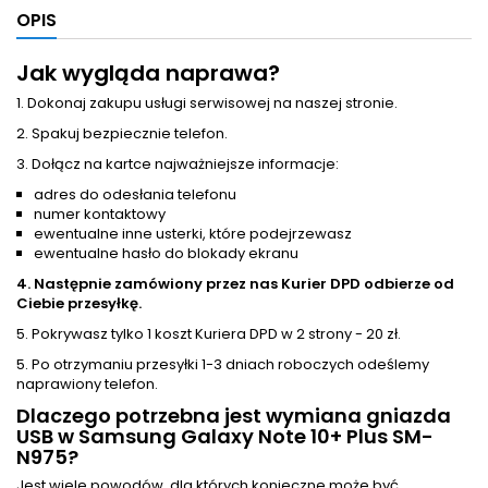
OPIS
Jak wygląda naprawa?
1. Dokonaj zakupu usługi serwisowej na naszej stronie.
2. Spakuj bezpiecznie telefon.
3. Dołącz na kartce najważniejsze informacje:
adres do odesłania telefonu
numer kontaktowy
ewentualne inne usterki, które podejrzewasz
ewentualne hasło do blokady ekranu
4. Następnie zamówiony przez nas Kurier DPD odbierze od
Ciebie przesyłkę.
5. Pokrywasz tylko 1 koszt Kuriera DPD w 2 strony - 20 zł.
5. Po otrzymaniu przesyłki 1-3 dniach roboczych odeślemy
naprawiony telefon.
Dlaczego potrzebna jest wymiana gniazda
USB w Samsung Galaxy Note 10+ Plus SM-
N975?
Jest wiele powodów, dla których konieczne może być