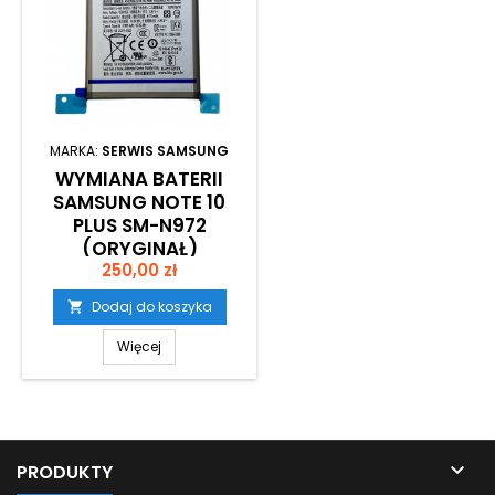
MARKA:
SERWIS SAMSUNG
WYMIANA BATERII
SAMSUNG NOTE 10
PLUS SM-N972
(ORYGINAŁ)
Cena
250,00 zł
Dodaj do koszyka

Więcej

PRODUKTY