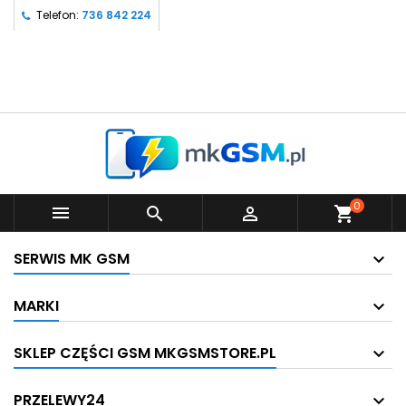
Telefon:
736 842 224
0



shopping_cart
SERWIS MK GSM
MARKI
SKLEP CZĘŚCI GSM MKGSMSTORE.PL
PRZELEWY24