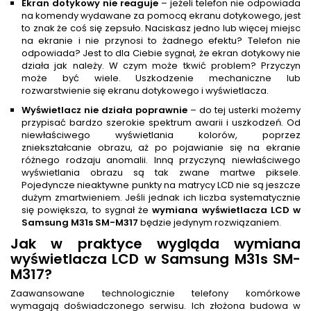
Ekran dotykowy nie reaguje
– jeżeli telefon nie odpowiada
na komendy wydawane za pomocą ekranu dotykowego, jest
to znak że coś się zepsuło. Naciskasz jedno lub więcej miejsc
na ekranie i nie przynosi to żadnego efektu? Telefon nie
odpowiada? Jest to dla Ciebie sygnał, że ekran dotykowy nie
działa jak należy. W czym może tkwić problem? Przyczyn
może być wiele. Uszkodzenie mechaniczne lub
rozwarstwienie się ekranu dotykowego i wyświetlacza.
Wyświetlacz nie działa poprawnie
– do tej usterki możemy
przypisać bardzo szerokie spektrum awarii i uszkodzeń. Od
niewłaściwego wyświetlania kolorów, poprzez
zniekształcanie obrazu, aż po pojawianie się na ekranie
różnego rodzaju anomalii. Inną przyczyną niewłaściwego
wyświetlania obrazu są tak zwane martwe piksele.
Pojedyncze nieaktywne punkty na matrycy LCD nie są jeszcze
dużym zmartwieniem. Jeśli jednak ich liczba systematycznie
się powiększa, to sygnał że
wymiana wyświetlacza LCD w
Samsung M31s SM-M317
będzie jedynym rozwiązaniem.
Jak w praktyce wygląda
wymiana
wyświetlacza LCD w Samsung M31s SM-
M317
?
Zaawansowane technologicznie telefony komórkowe
wymagają doświadczonego serwisu. Ich złożona budowa w