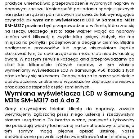
praktyce uniemożliwia przeprowadzenie wybranych napraw w
domowym zaciszu. Konieczność posiadania specjalistycznych
narzędzi i urządzeń pomiarowych sprawia, że tak wymagająca
czynność jak
wymiana wyświetlacza LCD w Samsung M31s
SM-M317
powinna być przeprowadzona w firmie, która zna się
na rzeczy. Dlaczego jest to takie ważne? Mając do naprawy
telefon wart kilkaset, a zwykle kilka tysięcy złotych, nie ma
miejsca na pomyłki i podejmowanie decyzji w ciemno. Błędne
podłączenie przewodów lub ogniw akumulatora będzie
skutkować tym, że całe urządzenie może ulec nieodwracalnej
awarii. W naszym serwisie każdego dnia przeprowadzamy po
kilka lub kilkanaście różnych napraw, w tym właśnie
wymieniamy wyświetlacze LCD w Samsungu A50. Każda z tych
prac kończy się sukcesem. Odpowiada za to nasze wieloletnie
doświadczenie, znakomicie wyposażone zaplecze serwisowe
oraz duża dostępność części zamiennych.
Wymiana wyświetlacza LCD w Samsung
M31s SM-M317
od A do Z
Kiedy otrzymujemy telefon klienta do naprawy, zawsze
weryfikujemy zgłoszoną przez niego usterkę z rzeczywistym
stanem urządzenia. To bardzo ważne, ponieważ użytkownicy
nie posiadają wiedzy technicznej na temat budowy telefonu, a
tym samym mogą błędnie opisać usterkę. Nasze
doświadczenie pozwala szybko zweryfikować stan telefonu, nie