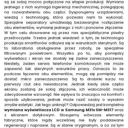
są ze sobą mocno połączone na etapie produkcji. Wymiana
jednego z nich wymaga ingerencji mechanicznej, polegającej
na rozwarstwieniu obu części. Dysponujemy urządzeniami,
wiedzą i technologią, która pozwala nam to wykonać.
Specjalne separatory umożliwiają bezawaryjne rozłączenie
obu elementów, wymianę jednego z nich i ponowne złączenie.
W tym celu stosowane są przez nas specjalistyczne plastry
przeźroczyste. Trzeba jednak wiedzieć o tym, że technologia
produkcja smartfonów odbywa się w warunkach sterylnych. Są
to laboratoria obsługiwane przez roboty, ze specjalnie
filtrowanym powietrzem. Wszystko po to, aby pomiędzy
wyświetlacz i ekran nie dostały się żadne zanieczyszczenia.
Niestety, żaden serwis telefonów komórkowych nie może
zapewnić tak sterylnych warunków pracy. Oznacza to że
podczas łączenia obu elementów, mogą się pomiędzy nie
dostać mikro zanieczyszczenia. Są to drobinki kurzu na
pierwszy rzut oka niewidoczne. Jednak kiedy obie części
ekranu zostaną ze sobą złączone, ich widoczność może
zdecydowanie wzrosnąć. Nie wpływa to znacząco na komfort i
sposób użytkowania, jednak może razić osoby o wysokim
zmyśle estetyki. Jak tego uniknąć? Odpowiedzią jest kompletna
wymiana wyświetlacza LCD w Samsung M31s SM-M317
wraz
z ekranem dotykowym. Stosujemy wówczas elementy
fabryczne, które nigdy wcześniej nie były poddawane
regeneracji i naprawie. Są w stanie oryginalnym, a co za tym