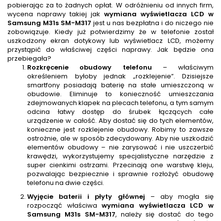
pobierając za to żadnych opłat. W odróżnieniu od innych firm,
wycena naprawy takiej jak
wymiana wyświetlacza LCD w
Samsung M31s SM-M317
jest u nas bezpłatna i do niczego nie
zobowiązuje. Kiedy już potwierdzimy że w telefonie został
uszkodzony ekran dotykowy lub wyświetlacz LCD, możemy
przystąpić do właściwej części naprawy. Jak będzie ona
przebiegała?
Rozkręcenie obudowy telefonu
– właściwym
określeniem byłoby jednak „rozklejenie”. Dzisiejsze
smartfony posiadają baterię na stałe umieszczoną w
obudowie. Eliminuje to konieczność umieszczania
zdejmowanych klapek na plecach telefonu, a tym samym
odcina łatwy dostęp do śrubek łączących całe
urządzenie w całość. Aby dostać się do tych elementów,
konieczne jest rozklejenie obudowy. Robimy to zawsze
ostrożnie, ale w sposób zdecydowany. Aby nie uszkodzić
elementów obudowy – nie zarysować i nie uszczerbić
krawędzi, wykorzystujemy specjalistyczne narzędzie z
super cienkimi ostrzami. Przecinają one warstwę kleju,
pozwalając bezpiecznie i sprawnie rozłożyć obudowę
telefonu na dwie części.
Wyjęcie baterii i płyty głównej
– aby mogła się
rozpocząć właściwa
wymiana wyświetlacza LCD w
Samsung M31s SM-M317
, należy się dostać do tego