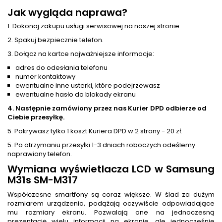
Jak wygląda naprawa?
1. Dokonaj zakupu usługi serwisowej na naszej stronie.
2. Spakuj bezpiecznie telefon.
3. Dołącz na kartce najważniejsze informacje:
adres do odesłania telefonu
numer kontaktowy
ewentualne inne usterki, które podejrzewasz
ewentualne hasło do blokady ekranu
4. Następnie zamówiony przez nas Kurier DPD odbierze od
Ciebie przesyłkę.
5. Pokrywasz tylko 1 koszt Kuriera DPD w 2 strony - 20 zł.
5. Po otrzymaniu przesyłki 1-3 dniach roboczych odeślemy
naprawiony telefon.
Wymiana wyświetlacza LCD w Samsung
M31s SM-M317
Współczesne smartfony są coraz większe. W ślad za dużym
rozmiarem urządzenia, podążają oczywiście odpowiadające
mu rozmiary ekranu. Pozwalają one na jednoczesną
prezentację wielu informacji na ekranie, ale jednocześnie