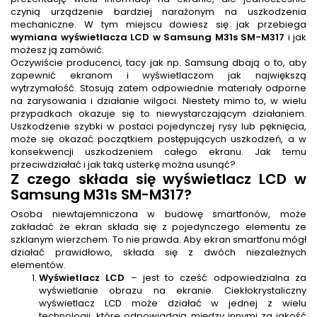
czynią urządzenie bardziej narażonym na uszkodzenia
mechaniczne. W tym miejscu dowiesz się jak przebiega
wymiana wyświetlacza LCD w Samsung M31s SM-M317
i jak
możesz ją zamówić.
Oczywiście producenci, tacy jak np. Samsung dbają o to, aby
zapewnić ekranom i wyświetlaczom jak największą
wytrzymałość. Stosują zatem odpowiednie materiały odporne
na zarysowania i działanie wilgoci. Niestety mimo to, w wielu
przypadkach okazuje się to niewystarczającym działaniem.
Uszkodzenie szybki w postaci pojedynczej rysy lub pęknięcia,
może się okazać początkiem postępujących uszkodzeń, a w
konsekwencji uszkodzeniem całego ekranu. Jak temu
przeciwdziałać i jak taką usterkę można usunąć?
Z czego składa się wyświetlacz LCD w
Samsung M31s SM-M317
?
Osoba niewtajemniczona w budowę smartfonów, może
zakładać że ekran składa się z pojedynczego elementu ze
szklanym wierzchem. To nie prawda. Aby ekran smartfonu mógł
działać prawidłowo, składa się z dwóch niezależnych
elementów.
Wyświetlacz LCD
– jest to cześć odpowiedzialna za
wyświetlanie obrazu na ekranie. Ciekłokrystaliczny
wyświetlacz LCD może działać w jednej z wielu
technologii, które odpowiadają między innymi za jakość