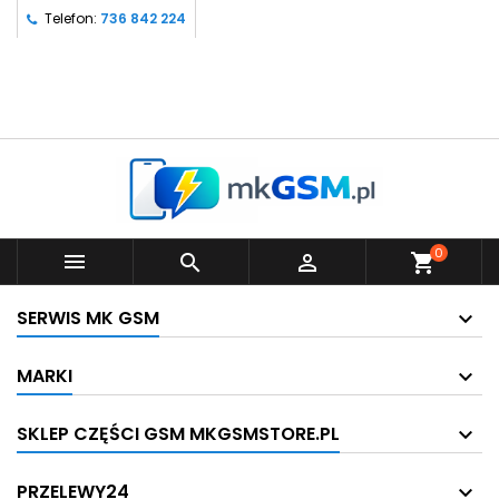
Telefon:
736 842 224
0



shopping_cart
SERWIS MK GSM
MARKI
SKLEP CZĘŚCI GSM MKGSMSTORE.PL
PRZELEWY24