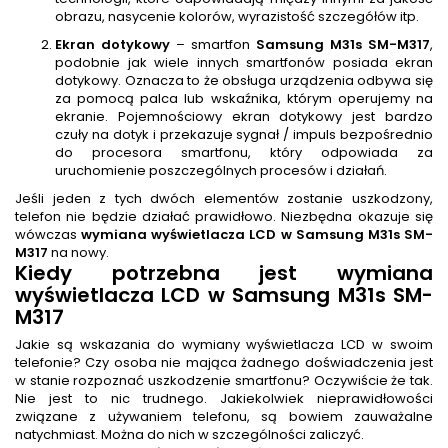
obrazu, nasycenie kolorów, wyrazistość szczegółów itp.
Ekran dotykowy
– smartfon
Samsung M31s SM-M317
,
podobnie jak wiele innych smartfonów posiada ekran
dotykowy. Oznacza to że obsługa urządzenia odbywa się
za pomocą palca lub wskaźnika, którym operujemy na
ekranie. Pojemnościowy ekran dotykowy jest bardzo
czuły na dotyk i przekazuje sygnał / impuls bezpośrednio
do procesora smartfonu, który odpowiada za
uruchomienie poszczególnych procesów i działań.
Jeśli jeden z tych dwóch elementów zostanie uszkodzony,
telefon nie będzie działać prawidłowo. Niezbędna okazuje się
wówczas
wymiana wyświetlacza LCD w Samsung M31s SM-
M317
na nowy.
Kiedy potrzebna jest
wymiana
wyświetlacza LCD w Samsung M31s SM-
M317
Jakie są wskazania do wymiany wyświetlacza LCD w swoim
telefonie? Czy osoba nie mająca żadnego doświadczenia jest
w stanie rozpoznać uszkodzenie smartfonu? Oczywiście że tak.
Nie jest to nic trudnego. Jakiekolwiek nieprawidłowości
związane z używaniem telefonu, są bowiem zauważalne
natychmiast. Można do nich w szczególności zaliczyć.