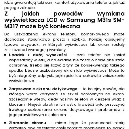
idzie gwarantują taki sam komfort użytkowania telefonu, jak tuż
po jego zakupie.
Z jakich powodów wymiana
wyświetlacza LCD w Samsung M31s SM-
M317 może być konieczna
Do uszkodzenia ekranu telefonu komórkowego może
dochodzić stosunkowo prosto i szybko. Poniżej opisujemy
typowe przypadki, w których wyświetlacz lub ekran zostały
zniszczone i wymagają wymiany.
Upadek z dużej wysokości
– jeżeli telefon nie został
wyposażony w etui, a na ekranie nie zostało naklejone szkło
ochronne, trzeba się liczyć z tym że konsekwencją takiego
upadku będzie uszkodzony ekran lub wyświetlacz. Może to
być niegroźny odprysk, pęknięcie lub całkowite zniszczenie
wyświetlacza.
Zarysowanie ekranu dotykowego
– to kolejny powód, dla
którego warto korzystać ze szkieł ochronnych na ekran.
Szczególnie wtedy, kiedy nosimy telefon w kieszeni wraz z
kluczami. Niejednokrotnie ich ostra krawędź była przyczyną
trwałego uszkodzenia ekranu dotykowego i problemów z
jego prawidłowym działaniem.
Złamanie ekranu
– mimo tego że producenci robią
wszystko, aby ich telefony były coraz to mocniejsze, to jednak