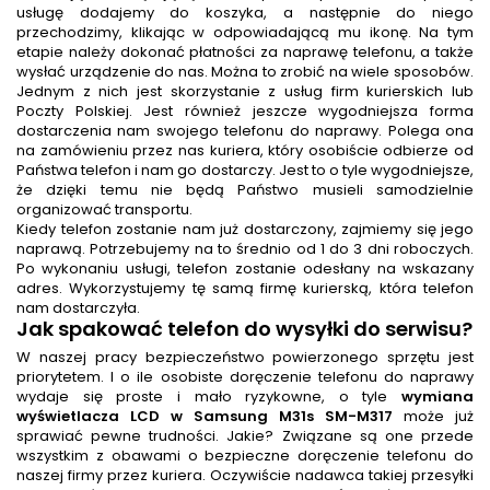
usługę dodajemy do koszyka, a następnie do niego
przechodzimy, klikając w odpowiadającą mu ikonę. Na tym
etapie należy dokonać płatności za naprawę telefonu, a także
wysłać urządzenie do nas. Można to zrobić na wiele sposobów.
Jednym z nich jest skorzystanie z usług firm kurierskich lub
Poczty Polskiej. Jest również jeszcze wygodniejsza forma
dostarczenia nam swojego telefonu do naprawy. Polega ona
na zamówieniu przez nas kuriera, który osobiście odbierze od
Państwa telefon i nam go dostarczy. Jest to o tyle wygodniejsze,
że dzięki temu nie będą Państwo musieli samodzielnie
organizować transportu.
Kiedy telefon zostanie nam już dostarczony, zajmiemy się jego
naprawą. Potrzebujemy na to średnio od 1 do 3 dni roboczych.
Po wykonaniu usługi, telefon zostanie odesłany na wskazany
adres. Wykorzystujemy tę samą firmę kurierską, która telefon
nam dostarczyła.
Jak spakować telefon do wysyłki do serwisu?
W naszej pracy bezpieczeństwo powierzonego sprzętu jest
priorytetem. I o ile osobiste doręczenie telefonu do naprawy
wydaje się proste i mało ryzykowne, o tyle
wymiana
wyświetlacza LCD w Samsung M31s SM-M317
może już
sprawiać pewne trudności. Jakie? Związane są one przede
wszystkim z obawami o bezpieczne doręczenie telefonu do
naszej firmy przez kuriera. Oczywiście nadawca takiej przesyłki