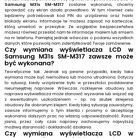
Samsung M31s SM-M317
zostanie wykonana, chcemy
sprawdzić czy ekran działa prawidłowo. W tym również celu
będziemy potrzebowali kod PIN do urządzenia oraz hasło
blokady ekranu. Informacje te możesz zapisać na karteczce,
którą umieścić w przesyłce. Ze względów bezpieczeństwa
możesz również przesłać nam te informacje mailem lub smsem
na nr telefonu. Pamiętaj jednak wówczas o podaniu wszystkich
danych, które pozwolą nam zidentyfikować Twoje zamówienie.
Czy wymiana wyświetlacza LCD w
Samsung M31s SM-M317 zawsze może
być wykonana?
Teoretycznie tak. Jednak są pewne przypadki, kiedy taka
wymiana może być niemożliwa lub mocno utrudniona. Dotyczy
to sytuacji, kiedy urządzenie było w przeszłości poddawane
nieumiejętnej naprawie. Wówczas rozklejenie obudowy lub
naprawa wyświetlacza może stanowić wyzwanie lub wiązać się
z ewentualnym uszkodzeniem – np. na skutek sklejenia
obudowy źle dobranym klejem. Kiedy taką sytuację zauważymy,
zawsze informujemy o tym klienta i prosimy o akceptację
wykonania dalszych prac na własną odpowiedzialność. Rzecz
jasna, przez cały czas naprawy zachowujemy najwyższą
możliwą staranność i dokładność działania.
Czy wymiana wyświetlacza LCD w