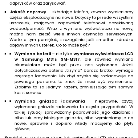
odprysków oraz zarysowań.
Jakość naprawy
– składając telefon, zawsze wymieniamy
części eksploatacyjne na nowe. Dotyczy to przede wszystkim
uszczelek, mających zapewniać telefonowi oczekiwaną
wodoodporność. Wraz z wymiana wyświetlacza na nowy,
można nam zlecić wiele innych czynności serwisowych.
Warto o tym pamiętać, szczególnie jeśli smartfon zdradza
objawy innych usterek. Co to może być?
Wymiana baterii
– nie tylko
wymiana wyświetlacza LCD
w Samsung M31s SM-M317
, ale również wymiana
akumulatora może być przez nas wykonana. Jeżeli
dotychczasowa bateria „trzyma” bardzo krótko, wymaga
częstego ładowania lub zbyt szybko się rozładowuje do
pewnego poziomu, to znak że musi być wymieniona.
Zrobimy to za jednym razem, zmniejszając tym samym
koszt serwisu.
Wymiana gniazda ładowania
– nieprawne, czytaj
wyłamane gniazdo ładowania to częsta przypadłość. W
takiej sytuacji sprawdzamy poprawność jego działania i
albo lutujemy istniejące gniazdo, albo wymieniamy je na
nowe, sprawne i dopiero wtedy mocujemy do płyty
głównej.
Pamiętaj, uszkodzony ekran lub wyświetlacz LCD nie oznacza