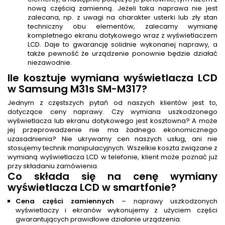
nową częścią zamienną. Jeżeli taka naprawa nie jest
zalecana, np. z uwagi na charakter usterki lub zły stan
techniczny obu elementów, zalecamy wymianę
kompletnego ekranu dotykowego wraz z wyświetlaczem
LCD. Daje to gwarancję solidnie wykonanej naprawy, a
także pewność że urządzenie ponownie będzie działać
niezawodnie.
Ile kosztuje wymiana wyświetlacza LCD
w Samsung M31s SM-M317?
Jednym z częstszych pytań od naszych klientów jest to,
dotyczące ceny naprawy. Czy wymiana uszkodzonego
wyświetlacza lub ekranu dotykowego jest kosztowna? A może
jej przeprowadzenie nie ma żadnego ekonomicznego
uzasadnienia? Nie ukrywamy cen naszych usług, ani nie
stosujemy technik manipulacyjnych. Wszelkie koszta związane z
wymianą wyświetlacza LCD w telefonie, klient może poznać już
przy składaniu zamówienia.
Co składa się na cenę wymiany
wyświetlacza LCD w smartfonie?
Cena części zamiennych
– naprawy uszkodzonych
wyświetlaczy i ekranów wykonujemy z użyciem części
gwarantujących prawidłowe działanie urządzenia.