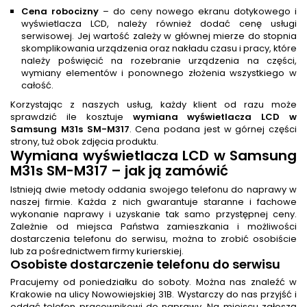
Cena robocizny
– do ceny nowego ekranu dotykowego i
wyświetlacza LCD, należy również dodać cenę usługi
serwisowej. Jej wartość zależy w głównej mierze do stopnia
skomplikowania urządzenia oraz nakładu czasu i pracy, które
należy poświęcić na rozebranie urządzenia na części,
wymiany elementów i ponownego złożenia wszystkiego w
całość.
Korzystając z naszych usług, każdy klient od razu może
sprawdzić ile kosztuje
wymiana wyświetlacza LCD w
Samsung M31s SM-M317
. Cena podana jest w górnej części
strony, tuż obok zdjęcia produktu.
Wymiana wyświetlacza LCD w Samsung
M31s SM-M317 – jak ją zamówić
Istnieją dwie metody oddania swojego telefonu do naprawy w
naszej firmie. Każda z nich gwarantuje staranne i fachowe
wykonanie naprawy i uzyskanie tak samo przystępnej ceny.
Zależnie od miejsca Państwa zamieszkania i możliwości
dostarczenia telefonu do serwisu, można to zrobić osobiście
lub za pośrednictwem firmy kurierskiej.
Osobiste dostarczenie telefonu do serwisu
Pracujemy od poniedziałku do soboty. Można nas znaleźć w
Krakowie na ulicy Nowowiejskiej 31B. Wystarczy do nas przyjść i
oddać telefon pracownikowi do naprawy. Na miejscu zgłoszą