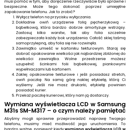
musi pomóc w tym, aby doręczenie rzeczywiście było sprawne i
bezpieczne. Może tego dokonać poprzez umiejętne
zapakowanie telefonu. Jak to zrobić?
Wyłącz telefon na przycisku wyłączania.
Dokładnie owiń urządzenie folią pęcherzykową –
bąbelkową, która bardzo dobrze amortyzuje wstrząsy.
Zastosuj kilka warstw, tak aby folia szczelnie
zabezpieczała każdy bok urządzenia. Całość sklej taśmą
samoprzylepną, aby folia się nie rozwinęła.
Zawiniątko umieść w kartoniku tekturowym. Staraj się
dobrać opakowanie wielkości jak najbardziej zbliżonej do
wielkości zawiniątka. Wolne przestrzenie możesz
uzupełnić ścinkami folii bąbelkowej, piankowymi
wypełniaczami lub kartonem.
Zaklej opakowanie tekturowe i jeśli posiadasz stretch,
owiń paczkę. Na samą górę naklej etykietę, którą Ci
wyślemy. Jeśli nie masz drukarki, etykietę powinien
posiadać kurier.
Przekaż paczkę kurierowi, który nam ją dostarczy.
Wymiana wyświetlacza LCD w Samsung
M31s SM-M317 – o czym należy pamiętać
Abyśmy mogli sprawnie przeprowadzić naprawę Twojego
telefonu, musimy mieć możliwość jego uruchomienia. To
bardzo ważne, ponieważ kiedy
wymiana wyświetlacza LCD w