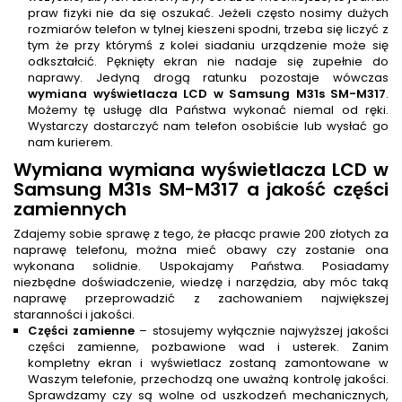
praw fizyki nie da się oszukać. Jeżeli często nosimy dużych
rozmiarów telefon w tylnej kieszeni spodni, trzeba się liczyć z
tym że przy którymś z kolei siadaniu urządzenie może się
odkształcić. Pęknięty ekran nie nadaje się zupełnie do
naprawy. Jedyną drogą ratunku pozostaje wówczas
wymiana wyświetlacza LCD w Samsung M31s SM-M317
.
Możemy tę usługę dla Państwa wykonać niemal od ręki.
Wystarczy dostarczyć nam telefon osobiście lub wysłać go
nam kurierem.
Wymiana wymiana wyświetlacza LCD w
Samsung M31s SM-M317 a jakość części
zamiennych
Zdajemy sobie sprawę z tego, że płacąc prawie 200 złotych za
naprawę telefonu, można mieć obawy czy zostanie ona
wykonana solidnie. Uspokajamy Państwa. Posiadamy
niezbędne doświadczenie, wiedzę i narzędzia, aby móc taką
naprawę przeprowadzić z zachowaniem największej
staranności i jakości.
Części zamienne
– stosujemy wyłącznie najwyższej jakości
części zamienne, pozbawione wad i usterek. Zanim
kompletny ekran i wyświetlacz zostaną zamontowane w
Waszym telefonie, przechodzą one uważną kontrolę jakości.
Sprawdzamy czy są wolne od uszkodzeń mechanicznych,