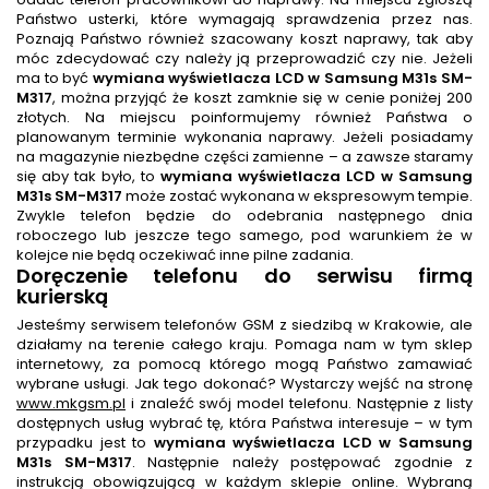
Państwo usterki, które wymagają sprawdzenia przez nas.
Poznają Państwo również szacowany koszt naprawy, tak aby
móc zdecydować czy należy ją przeprowadzić czy nie. Jeżeli
ma to być
wymiana wyświetlacza LCD w Samsung M31s SM-
M317
, można przyjąć że koszt zamknie się w cenie poniżej 200
złotych. Na miejscu poinformujemy również Państwa o
planowanym terminie wykonania naprawy. Jeżeli posiadamy
na magazynie niezbędne części zamienne – a zawsze staramy
się aby tak było, to
wymiana wyświetlacza LCD w Samsung
M31s SM-M317
może zostać wykonana w ekspresowym tempie.
Zwykle telefon będzie do odebrania następnego dnia
roboczego lub jeszcze tego samego, pod warunkiem że w
kolejce nie będą oczekiwać inne pilne zadania.
Doręczenie telefonu do serwisu firmą
kurierską
Jesteśmy serwisem telefonów GSM z siedzibą w Krakowie, ale
działamy na terenie całego kraju. Pomaga nam w tym sklep
internetowy, za pomocą którego mogą Państwo zamawiać
wybrane usługi. Jak tego dokonać? Wystarczy wejść na stronę
www.mkgsm.pl
i znaleźć swój model telefonu. Następnie z listy
dostępnych usług wybrać tę, która Państwa interesuje – w tym
przypadku jest to
wymiana wyświetlacza LCD w Samsung
M31s SM-M317
. Następnie należy postępować zgodnie z
instrukcją obowiązującą w każdym sklepie online. Wybraną