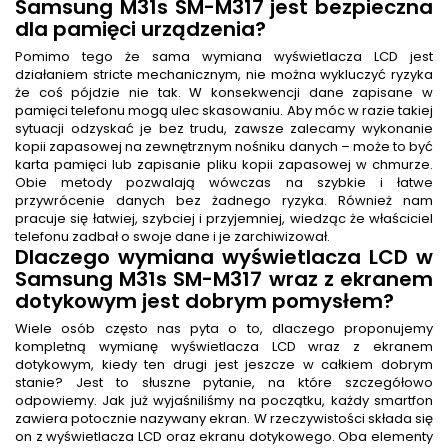
Samsung M31s SM-M317 jest bezpieczna
dla pamięci urządzenia?
Pomimo tego że sama wymiana wyświetlacza LCD jest
działaniem stricte mechanicznym, nie można wykluczyć ryzyka
że coś pójdzie nie tak. W konsekwencji dane zapisane w
pamięci telefonu mogą ulec skasowaniu. Aby móc w razie takiej
sytuacji odzyskać je bez trudu, zawsze zalecamy wykonanie
kopii zapasowej na zewnętrznym nośniku danych – może to być
karta pamięci lub zapisanie pliku kopii zapasowej w chmurze.
Obie metody pozwalają wówczas na szybkie i łatwe
przywrócenie danych bez żadnego ryzyka. Również nam
pracuje się łatwiej, szybciej i przyjemniej, wiedząc że właściciel
telefonu zadbał o swoje dane i je zarchiwizował.
Dlaczego wymiana wyświetlacza LCD w
Samsung M31s SM-M317 wraz z ekranem
dotykowym jest dobrym pomysłem?
Wiele osób często nas pyta o to, dlaczego proponujemy
kompletną wymianę wyświetlacza LCD wraz z ekranem
dotykowym, kiedy ten drugi jest jeszcze w całkiem dobrym
stanie? Jest to słuszne pytanie, na które szczegółowo
odpowiemy. Jak już wyjaśniliśmy na początku, każdy smartfon
zawiera potocznie nazywany ekran. W rzeczywistości składa się
on z wyświetlacza LCD oraz ekranu dotykowego. Oba elementy