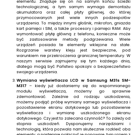
elementu. Znajduje się on na samym końcu ścieżki
technologicznej, a tym samym wymaga demontażu
akumulatora oraz całej płyty głównej, do której
przymocowanych jest wiele innych podzespołów
urządzenia. To między innymi głośnik, mikrofon, gniazda
kart pamięci i SIM, a także procesory i pamięci RAM. Aby
wymontować płytę główną z telefonu, konieczne może
być zastosowanie metody podgrzewania. Wiele
urządzeń posiada te elementy wklejone na stałe.
Rozgrzanie warstwy kleju jest bezpieczne, pod
warunkiem nie przekroczenia granicznej temperatury. W
naszym serwisie zajmujemy się tym każdego dnia,
dlatego mogą być Państwo spokojni o bezpieczeństwo
swojego urządzenia.
Wymiana wyświetlacza LCD w Samsung M31s SM-
M317
– kiedy już dostaniemy się do wspomnianego
modułu wyświetlacza, możemy go sprawnie
zdemontować. Zależnie od rodzaju uszkodzenia,
możemy podjąć próbę wymiany samego wyświetlacza i
pozostawienie ekranu dotykowego lub pozostawienie
wyświetlacza i wymianę uszkodzonego ekranu
dotykowego. Czy jest to zalecana czynność? To zależy od
stopnia uszkodzeń. Dysponujemy narzędziami i
technologią, która pozwala nam skutecznie rozkleić oba
elementy, a następnie połączyć je ponownie, tym razem z