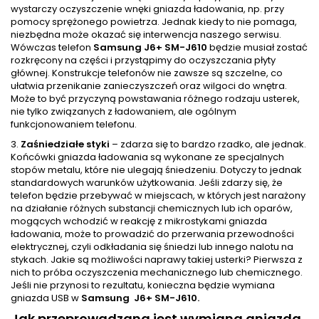
wystarczy oczyszczenie wnęki gniazda ładowania, np. przy
pomocy sprężonego powietrza. Jednak kiedy to nie pomaga,
niezbędna może okazać się interwencja naszego serwisu.
Wówczas telefon
Samsung J6+ SM-J610
będzie musiał zostać
rozkręcony na części i przystąpimy do oczyszczania płyty
głównej. Konstrukcje telefonów nie zawsze są szczelne, co
ułatwia przenikanie zanieczyszczeń oraz wilgoci do wnętra.
Może to być przyczyną powstawania różnego rodzaju usterek,
nie tylko związanych z ładowaniem, ale ogólnym
funkcjonowaniem telefonu.
3.
Zaśniedziałe styki
– zdarza się to bardzo rzadko, ale jednak.
Końcówki gniazda ładowania są wykonane ze specjalnych
stopów metalu, które nie ulegają śniedzeniu. Dotyczy to jednak
standardowych warunków użytkowania. Jeśli zdarzy się, że
telefon będzie przebywać w miejscach, w których jest narażony
na działanie różnych substancji chemicznych lub ich oparów,
mogących wchodzić w reakcję z mikrostykami gniazda
ładowania, może to prowadzić do przerwania przewodności
elektrycznej, czyli odkładania się śniedzi lub innego nalotu na
stykach. Jakie są możliwości naprawy takiej usterki? Pierwsza z
nich to próba oczyszczenia mechanicznego lub chemicznego.
Jeśli nie przynosi to rezultatu, konieczna będzie wymiana
gniazda USB w
Samsung J6+ SM-J610.
Jak przeprowadzana jest wymiana gniazda