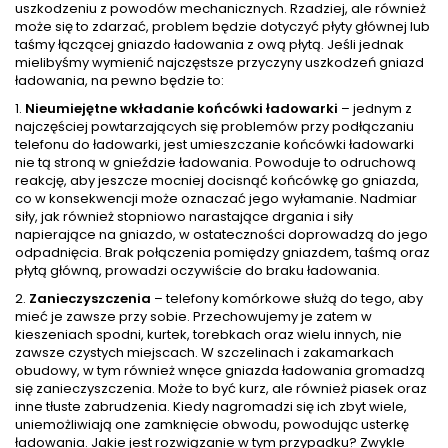
uszkodzeniu z powodów mechanicznych. Rzadziej, ale również
może się to zdarzać, problem będzie dotyczyć płyty głównej lub
taśmy łączącej gniazdo ładowania z ową płytą. Jeśli jednak
mielibyśmy wymienić najczęstsze przyczyny uszkodzeń gniazd
ładowania, na pewno będzie to:
1.
Nieumiejętne wkładanie końcówki ładowarki
– jednym z
najczęściej powtarzających się problemów przy podłączaniu
telefonu do ładowarki, jest umieszczanie końcówki ładowarki
nie tą stroną w gnieździe ładowania. Powoduje to odruchową
reakcję, aby jeszcze mocniej docisnąć końcówkę go gniazda,
co w konsekwencji może oznaczać jego wyłamanie. Nadmiar
siły, jak również stopniowo narastające drgania i siły
napierające na gniazdo, w ostateczności doprowadzą do jego
odpadnięcia. Brak połączenia pomiędzy gniazdem, taśmą oraz
płytą główną, prowadzi oczywiście do braku ładowania.
2.
Zanieczyszczenia
– telefony komórkowe służą do tego, aby
mieć je zawsze przy sobie. Przechowujemy je zatem w
kieszeniach spodni, kurtek, torebkach oraz wielu innych, nie
zawsze czystych miejscach. W szczelinach i zakamarkach
obudowy, w tym również wnęce gniazda ładowania gromadzą
się zanieczyszczenia. Może to być kurz, ale również piasek oraz
inne tłuste zabrudzenia. Kiedy nagromadzi się ich zbyt wiele,
uniemożliwiają one zamknięcie obwodu, powodując usterkę
ładowania. Jakie jest rozwiązanie w tym przypadku? Zwykle