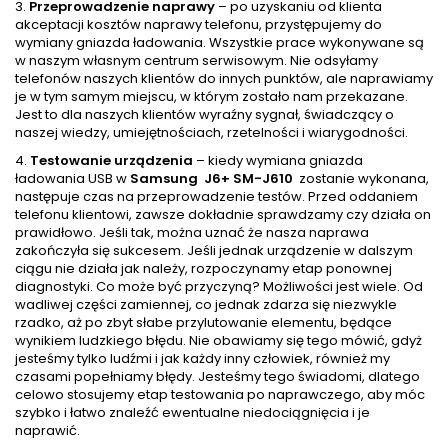
3.
Przeprowadzenie naprawy
– po uzyskaniu od klienta
akceptacji kosztów naprawy telefonu, przystępujemy do
wymiany gniazda ładowania. Wszystkie prace wykonywane są
w naszym własnym centrum serwisowym. Nie odsyłamy
telefonów naszych klientów do innych punktów, ale naprawiamy
je w tym samym miejscu, w którym zostało nam przekazane.
Jest to dla naszych klientów wyraźny sygnał, świadczący o
naszej wiedzy, umiejętnościach, rzetelności i wiarygodności.
4.
Testowanie urządzenia
– kiedy wymiana gniazda
ładowania USB w
Samsung J6+ SM-J610
zostanie wykonana,
następuje czas na przeprowadzenie testów. Przed oddaniem
telefonu klientowi, zawsze dokładnie sprawdzamy czy działa on
prawidłowo. Jeśli tak, można uznać że nasza naprawa
zakończyła się sukcesem. Jeśli jednak urządzenie w dalszym
ciągu nie działa jak należy, rozpoczynamy etap ponownej
diagnostyki. Co może być przyczyną? Możliwości jest wiele. Od
wadliwej części zamiennej, co jednak zdarza się niezwykle
rzadko, aż po zbyt słabe przylutowanie elementu, będące
wynikiem ludzkiego błędu. Nie obawiamy się tego mówić, gdyż
jesteśmy tylko ludźmi i jak każdy inny człowiek, również my
czasami popełniamy błędy. Jesteśmy tego świadomi, dlatego
celowo stosujemy etap testowania po naprawczego, aby móc
szybko i łatwo znaleźć ewentualne niedociągnięcia i je
naprawić.