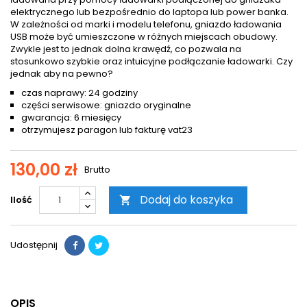
elektrycznego lub bezpośrednio do laptopa lub power banka.
W zależności od marki i modelu telefonu, gniazdo ładowania
USB może być umieszczone w różnych miejscach obudowy.
Zwykle jest to jednak dolna krawędź, co pozwala na
stosunkowo szybkie oraz intuicyjne podłączanie ładowarki. Czy
jednak aby na pewno?
czas naprawy: 24 godziny
części serwisowe: gniazdo oryginalne
gwarancja: 6 miesięcy
otrzymujesz paragon lub fakturę vat23
130,00 zł
Brutto
Dodaj do koszyka
Ilość

Udostępnij
OPIS