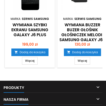
MARKA:
SERWIS SAMSUNG
MARKA:
SERWIS SAMSUNG
WYMIANA SZYBKI
WYMIANA BUZZER
EKRANU SAMSUNG
BUZER GŁOŚNIK
GALAXY J6 PLUS
GŁOŚNICZEK MELODII
SAMSUNG GALAXY J6+
Cena
Cena
199,00 zł
SM-J610 KRAKÓW
130,00 zł
Dodaj do koszyka
Dodaj do koszyka


Więcej
Więcej

PRODUKTY

NASZA FIRMA