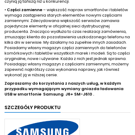
czynią ją tańszą niż u konkurencji.
•
Części zamienne
– większość napraw smartfonów i tabletów
wymaga zastąpienia starych elementów nowymi częściami
zamiennymi. Zdecydowana większość serwisów zamawia
pojedyncze elementy w oficjalnej sieci dystrybucyjnej
producenta. Znacząco wydłuża to czas realizacji zamówienia,
zmuszając klienta do pozostawienia uszkodzonego telefonu na
kilka dni w serwisie. My działamy na zupełnie innych zasadach.
Posiadamy własny magazyn części zamiennych do telefonów
komórkowych i tabletów wszystkich marek i modeli. Są to części
oryginalne, nowe i używane. Każda z nich jest jednak sprawna.
Posiadając własny magazyn z częściami zamiennymi, możemy
zapewnić najkrótszy czas wykonania naprawy, jak również
wykonać ją w niższej cenie.
Zapraszamy do korzystania z naszych usług, w każdym
przypadku wymagającym wymiany gniazda ładowania
USB w smartfonie
Samsung J6+ SM-J610 .
SZCZEGÓŁY PRODUKTU