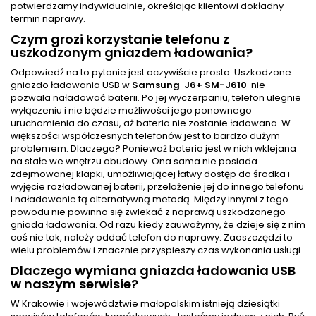
potwierdzamy indywidualnie, określając klientowi dokładny
termin naprawy.
Czym grozi korzystanie telefonu z
uszkodzonym gniazdem ładowania?
Odpowiedź na to pytanie jest oczywiście prosta. Uszkodzone
gniazdo ładowania USB w
Samsung J6+ SM-J610
nie
pozwala naładować baterii. Po jej wyczerpaniu, telefon ulegnie
wyłączeniu i nie będzie możliwości jego ponownego
uruchomienia do czasu, aż bateria nie zostanie ładowana. W
większości współczesnych telefonów jest to bardzo dużym
problemem. Dlaczego? Ponieważ bateria jest w nich wklejana
na stałe we wnętrzu obudowy. Ona sama nie posiada
zdejmowanej klapki, umożliwiającej łatwy dostęp do środka i
wyjęcie rozładowanej baterii, przełożenie jej do innego telefonu
i naładowanie tą alternatywną metodą. Między innymi z tego
powodu nie powinno się zwlekać z naprawą uszkodzonego
gniada ładowania. Od razu kiedy zauważymy, że dzieje się z nim
coś nie tak, należy oddać telefon do naprawy. Zaoszczędzi to
wielu problemów i znacznie przyspieszy czas wykonania usługi.
Dlaczego wymiana gniazda ładowania USB
w naszym serwisie?
W Krakowie i województwie małopolskim istnieją dziesiątki