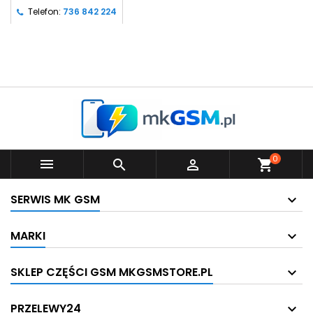
Telefon:
736 842 224
0



shopping_cart
SERWIS MK GSM
MARKI
SKLEP CZĘŚCI GSM MKGSMSTORE.PL
PRZELEWY24