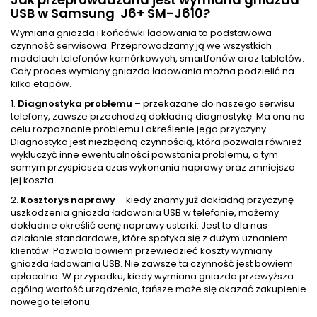
USB w Samsung J6+ SM-J610?
Wymiana gniazda i końcówki ładowania to podstawowa
czynność serwisowa. Przeprowadzamy ją we wszystkich
modelach telefonów komórkowych, smartfonów oraz tabletów.
Cały proces wymiany gniazda ładowania można podzielić na
kilka etapów.
1.
Diagnostyka problemu
– przekazane do naszego serwisu
telefony, zawsze przechodzą dokładną diagnostykę. Ma ona na
celu rozpoznanie problemu i określenie jego przyczyny.
Diagnostyka jest niezbędną czynnością, która pozwala również
wykluczyć inne ewentualności powstania problemu, a tym
samym przyspiesza czas wykonania naprawy oraz zmniejsza
jej koszta.
2.
Kosztorys naprawy
– kiedy znamy już dokładną przyczynę
uszkodzenia gniazda ładowania USB w telefonie, możemy
dokładnie określić cenę naprawy usterki. Jest to dla nas
działanie standardowe, które spotyka się z dużym uznaniem
klientów. Pozwala bowiem przewiedzieć koszty wymiany
gniazda ładowania USB. Nie zawsze ta czynność jest bowiem
opłacalna. W przypadku, kiedy wymiana gniazda przewyższa
ogólną wartość urządzenia, tańsze może się okazać zakupienie
nowego telefonu.