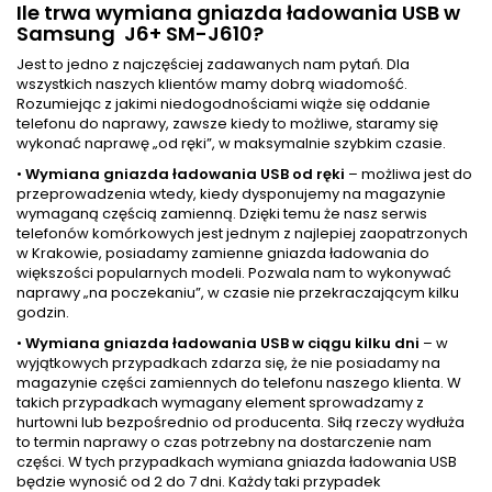
Ile trwa wymiana gniazda ładowania USB w
Samsung J6+ SM-J610?
Jest to jedno z najczęściej zadawanych nam pytań. Dla
wszystkich naszych klientów mamy dobrą wiadomość.
Rozumiejąc z jakimi niedogodnościami wiąże się oddanie
telefonu do naprawy, zawsze kiedy to możliwe, staramy się
wykonać naprawę „od ręki”, w maksymalnie szybkim czasie.
•
Wymiana gniazda ładowania USB od ręki
– możliwa jest do
przeprowadzenia wtedy, kiedy dysponujemy na magazynie
wymaganą częścią zamienną. Dzięki temu że nasz serwis
telefonów komórkowych jest jednym z najlepiej zaopatrzonych
w Krakowie, posiadamy zamienne gniazda ładowania do
większości popularnych modeli. Pozwala nam to wykonywać
naprawy „na poczekaniu”, w czasie nie przekraczającym kilku
godzin.
•
Wymiana gniazda ładowania USB w ciągu kilku dni
– w
wyjątkowych przypadkach zdarza się, że nie posiadamy na
magazynie części zamiennych do telefonu naszego klienta. W
takich przypadkach wymagany element sprowadzamy z
hurtowni lub bezpośrednio od producenta. Siłą rzeczy wydłuża
to termin naprawy o czas potrzebny na dostarczenie nam
części. W tych przypadkach wymiana gniazda ładowania USB
będzie wynosić od 2 do 7 dni. Każdy taki przypadek