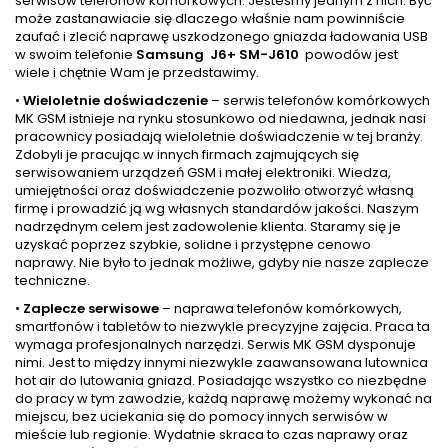
serwisów telefonów komórkowych. Jesteśmy jednym z nich. Być
może zastanawiacie się dlaczego właśnie nam powinniście
zaufać i zlecić naprawę uszkodzonego gniazda ładowania USB
w swoim telefonie
Samsung J6+ SM-J610
powodów jest
wiele i chętnie Wam je przedstawimy.
•
Wieloletnie doświadczenie
– serwis telefonów komórkowych
MK GSM istnieje na rynku stosunkowo od niedawna, jednak nasi
pracownicy posiadają wieloletnie doświadczenie w tej branży.
Zdobyli je pracując w innych firmach zajmujących się
serwisowaniem urządzeń GSM i małej elektroniki. Wiedza,
umiejętności oraz doświadczenie pozwoliło otworzyć własną
firmę i prowadzić ją wg własnych standardów jakości. Naszym
nadrzędnym celem jest zadowolenie klienta. Staramy się je
uzyskać poprzez szybkie, solidne i przystępne cenowo
naprawy. Nie było to jednak możliwe, gdyby nie nasze zaplecze
techniczne.
•
Zaplecze serwisowe
– naprawa telefonów komórkowych,
smartfonów i tabletów to niezwykle precyzyjne zajęcia. Praca ta
wymaga profesjonalnych narzędzi. Serwis MK GSM dysponuje
nimi. Jest to między innymi niezwykle zaawansowana lutownica
hot air do lutowania gniazd. Posiadając wszystko co niezbędne
do pracy w tym zawodzie, każdą naprawę możemy wykonać na
miejscu, bez uciekania się do pomocy innych serwisów w
mieście lub regionie. Wydatnie skraca to czas naprawy oraz