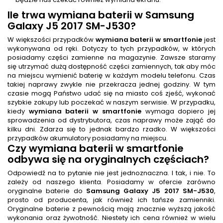
Ile trwa
wymiana baterii
w Samsung
Galaxy J5 2017 SM-J530
?
W większości przypadków
wymiana baterii w smartfonie
jest
wykonywana od ręki. Dotyczy to tych przypadków, w których
posiadamy części zamienne na magazynie. Zawsze staramy
się utrzymać dużą dostępność części zamiennych, tak aby móc
na miejscu wymienić baterię w każdym modelu telefonu. Czas
takiej naprawy zwykle nie przekracza jednej godziny. W tym
czasie mogą Państwo udać się na miasto coś zjeść, wykonać
szybkie zakupy lub poczekać w naszym serwisie. W przypadku,
kiedy
wymiana baterii w smartfonie
wymaga dopiero jej
sprowadzenia od dystrybutora, czas naprawy może zająć do
kilku dni. Zdarza się to jednak bardzo rzadko. W większości
przypadków akumulatory posiadamy na miejscu.
Czy
wymiana baterii w smartfonie
odbywa się na oryginalnych częściach?
Odpowiedź na to pytanie nie jest jednoznaczna. I tak, i nie. To
zależy od naszego klienta. Posiadamy w ofercie zarówno
oryginalne baterie do
Samsung Galaxy J5 2017 SM-J530
,
prosto od producenta, jak również ich tańsze zamienniki.
Oryginalne baterie z pewnością mają znacznie wyższą jakość
wykonania oraz żywotność. Niestety ich cena również w wielu