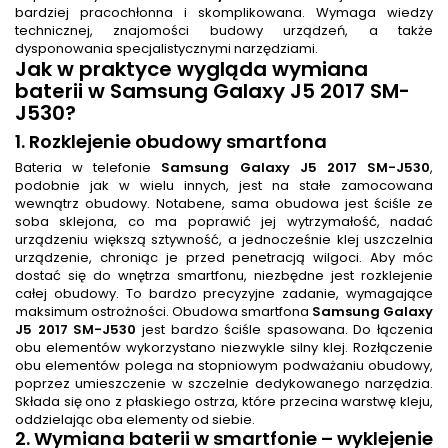
bardziej pracochłonna i skomplikowana. Wymaga wiedzy
technicznej, znajomości budowy urządzeń, a także
dysponowania specjalistycznymi narzędziami.
Jak w praktyce wygląda
wymiana
baterii
w Samsung Galaxy J5 2017 SM-
J530?
1. Rozklejenie obudowy smartfona
Bateria w telefonie
Samsung Galaxy J5 2017 SM-J530
,
podobnie jak w wielu innych, jest na stałe zamocowana
wewnątrz obudowy. Notabene, sama obudowa jest ściśle ze
soba sklejona, co ma poprawić jej wytrzymałość, nadać
urządzeniu większą sztywność, a jednocześnie klej uszczelnia
urządzenie, chroniąc je przed penetracją wilgoci. Aby móc
dostać się do wnętrza smartfonu, niezbędne jest rozklejenie
całej obudowy. To bardzo precyzyjne zadanie, wymagające
maksimum ostrożności. Obudowa smartfona
Samsung Galaxy
J5 2017 SM-J530
jest bardzo ściśle spasowana. Do łączenia
obu elementów wykorzystano niezwykle silny klej. Rozłączenie
obu elementów polega na stopniowym podważaniu obudowy,
poprzez umieszczenie w szczelnie dedykowanego narzędzia.
Składa się ono z płaskiego ostrza, które przecina warstwę kleju,
oddzielając oba elementy od siebie.
2.
Wymiana baterii w smartfonie
– wyklejenie