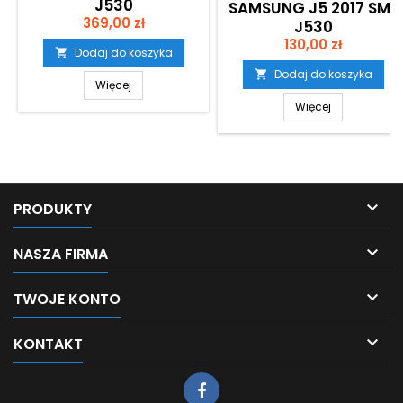
J530
SAMSUNG J5 2017 SM-
Cena
369,00 zł
J530
Cena
130,00 zł
Dodaj do koszyka

Dodaj do koszyka

Więcej
Więcej

PRODUKTY

NASZA FIRMA

TWOJE KONTO

KONTAKT