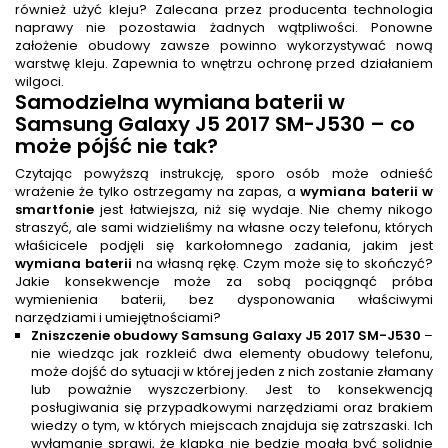
również użyć kleju? Zalecana przez producenta technologia
naprawy nie pozostawia żadnych wątpliwości. Ponowne
założenie obudowy zawsze powinno wykorzystywać nową
warstwę kleju. Zapewnia to wnętrzu ochronę przed działaniem
wilgoci.
Samodzielna
wymiana baterii
w
Samsung Galaxy J5 2017 SM-J530 – co
może pójść nie tak?
Czytając powyższą instrukcję, sporo osób może odnieść
wrażenie że tylko ostrzegamy na zapas, a
wymiana baterii w
smartfonie
jest łatwiejsza, niż się wydaje. Nie chemy nikogo
straszyć, ale sami widzieliśmy na własne oczy telefonu, których
właśicicele podjęli się karkołomnego zadania, jakim jest
wymiana baterii
na własną rękę. Czym może się to skończyć?
Jakie konsekwencje może za sobą pociągnąć próba
wymienienia baterii, bez dysponowania właściwymi
narzędziami i umiejętnościami?
Zniszczenie obudowy Samsung Galaxy J5 2017 SM-J530
–
nie wiedząc jak rozkleić dwa elementy obudowy telefonu,
może dojść do sytuacji w której jeden z nich zostanie złamany
lub poważnie wyszczerbiony. Jest to konsekwencją
posługiwania się przypadkowymi narzędziami oraz brakiem
wiedzy o tym, w których miejscach znajduja się zatrszaski. Ich
wyłamanie sprawi, że klapka nie będzie mogła być solidnie