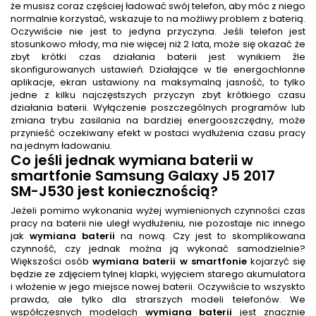
że musisz coraz częściej ładować swój telefon, aby móc z niego
normalnie korzystać, wskazuje to na możliwy problem z baterią.
Oczywiście nie jest to jedyna przyczyna. Jeśli telefon jest
stosunkowo młody, ma nie więcej niż 2 lata, może się okazać że
zbyt krótki czas działania baterii jest wynikiem źle
skonfigurowanych ustawień. Działające w tle energochłonne
aplikacje, ekran ustawiony na maksymalną jasność, to tylko
jedne z kilku najczęstszych przyczyn zbyt krótkiego czasu
działania baterii. Wyłączenie poszczególnych programów lub
zmiana trybu zasilania na bardziej energooszczędny, może
przynieść oczekiwany efekt w postaci wydłużenia czasu pracy
na jednym ładowaniu.
Co jeśli jednak
wymiana baterii w
smartfonie Samsung Galaxy J5 2017
SM-J530
jest koniecznością?
Jeżeli pomimo wykonania wyżej wymienionych czynności czas
pracy na baterii nie uległ wydłużeniu, nie pozostaje nic innego
jak
wymiana baterii
na nową. Czy jest to skomplikowana
czynność, czy jednak można ją wykonać samodzielnie?
Większości osób
wymiana baterii w smartfonie
kojarzyć się
będzie ze zdjęciem tylnej klapki, wyjęciem starego akumulatora
i włożenie w jego miejsce nowej baterii. Oczywiście to wszyskto
prawda, ale tylko dla strarszych modeli telefonów. We
współczesnych modelach
wymiana baterii
jest znacznie