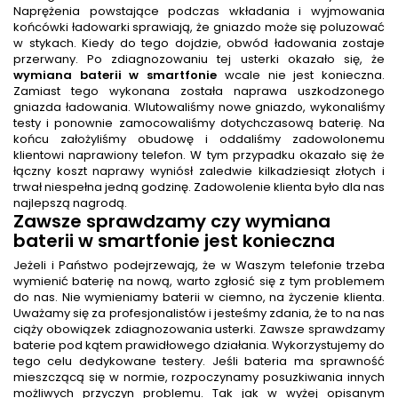
Naprężenia powstające podczas wkładania i wyjmowania
końcówki ładowarki sprawiają, że gniazdo może się poluzować
w stykach. Kiedy do tego dojdzie, obwód ładowania zostaje
przerwany. Po zdiagnozowaniu tej usterki okazało się, że
wymiana baterii w smartfonie
wcale nie jest konieczna.
Zamiast tego wykonana została naprawa uszkodzonego
gniazda ładowania. Wlutowaliśmy nowe gniazdo, wykonaliśmy
testy i ponownie zamocowaliśmy dotychczasową baterię. Na
końcu założyliśmy obudowę i oddaliśmy zadowolonemu
klientowi naprawiony telefon. W tym przypadku okazało się że
łączny koszt naprawy wyniósł zaledwie kilkadziesiąt złotych i
trwał niespełna jedną godzinę. Zadowolenie klienta było dla nas
najlepszą nagrodą.
Zawsze sprawdzamy czy wymiana
baterii w smartfonie jest konieczna
Jeżeli i Państwo podejrzewają, że w Waszym telefonie trzeba
wymienić baterię na nową, warto zgłosić się z tym problemem
do nas. Nie wymieniamy baterii w ciemno, na życzenie klienta.
Uważamy się za profesjonalistów i jesteśmy zdania, że to na nas
ciąży obowiązek zdiagnozowania usterki. Zawsze sprawdzamy
baterie pod kątem prawidłowego działania. Wykorzystujemy do
tego celu dedykowane testery. Jeśli bateria ma sprawność
mieszczącą się w normie, rozpoczynamy posuzkiwania innych
możliwych przyczyn problemu. Tak jak w wyżej opisanym