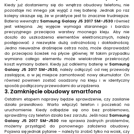
Kiedy już dostaniemy się do wnętrza obudowy telefonu, nie
pozostaje nic innego jak wyjąć z niej baterię. Jednak po raz
kolejny okazuje się, że w praktyce jest to znacznie trudniejsze.
Bateria wewnątrz
Samsung Galaxy J5 2017 SM-J530
również
jest wklejona. Jej wyjęcie wymaga starannego i bardzo
precyzyjnego przecięcia warstwy mocnego kleju. Aby nie
doszło do uszkodzenia elementów elektronicznych, należy
postępować z niezwykle dużą ostrożnością i dokładnością.
Jedno nieuważne draśnięcie ostrza noża, może doprowadzić
do przecięcia ścieżek na płycie głównej. W takim przypadku
wymiana całego elementu może wielokrotnie przekroczyć
koszt wymiany baterii. Kiedy już odkleimy baterię w
Samsung
Galaxy J5 2017 SM-J530
, należy odłączyć od niej przewody
zasilające, a w jej miejsce zamontować nowy akumulator. On
również powinien zostać osadzony na kleju i w identyczny
sposób podłączony przewodami do urządzenia.
3. Zamknięcie obudowy smartfona
Ostatnim etapem naprawy będzie sprawdzenie, czy zasilanie
działa prawidłowo. Warto włączyć telefon i poczekać na
uruchomienie. Kiedy odbędzie się ono bez problemowo,
sprawdźmy czy telefon działa bez zarzutu. Jeśli nasz
Samsung
Galaxy J5 2017 SM-J530
nie sprawia żadnych problemów,
możemy przystąpić do ponownego założenia obudowy.
Pojawia się jednak pytanie – należy to zrobić tylko na wcisk, czy