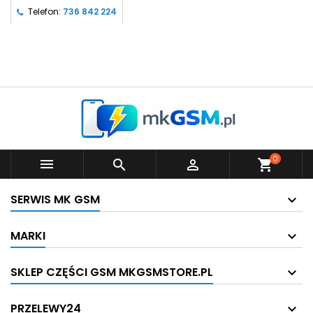
Telefon:
736 842 224
0



shopping_cart
SERWIS MK GSM
MARKI
SKLEP CZĘŚCI GSM MKGSMSTORE.PL
PRZELEWY24