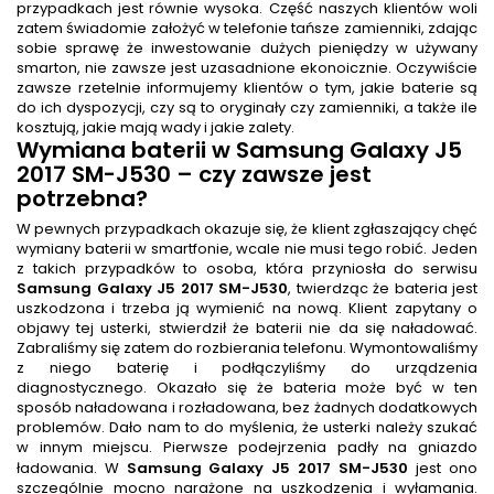
przypadkach jest równie wysoka. Część naszych klientów woli
zatem świadomie założyć w telefonie tańsze zamienniki, zdając
sobie sprawę że inwestowanie dużych pieniędzy w używany
smarton, nie zawsze jest uzasadnione ekonoicznie. Oczywiście
zawsze rzetelnie informujemy klientów o tym, jakie baterie są
do ich dyspozycji, czy są to oryginały czy zamienniki, a także ile
kosztują, jakie mają wady i jakie zalety.
Wymiana baterii
w Samsung Galaxy J5
2017 SM-J530
– czy zawsze jest
potrzebna?
W pewnych przypadkach okazuje się, że klient zgłaszający chęć
wymiany baterii w smartfonie, wcale nie musi tego robić. Jeden
z takich przypadków to osoba, która przyniosła do serwisu
Samsung Galaxy J5 2017 SM-J530
, twierdząc że bateria jest
uszkodzona i trzeba ją wymienić na nową. Klient zapytany o
objawy tej usterki, stwierdził że baterii nie da się naładować.
Zabraliśmy się zatem do rozbierania telefonu. Wymontowaliśmy
z niego baterię i podłączyliśmy do urządzenia
diagnostycznego. Okazało się że bateria może być w ten
sposób naładowana i rozładowana, bez żadnych dodatkowych
problemów. Dało nam to do myślenia, że usterki należy szukać
w innym miejscu. Pierwsze podejrzenia padły na gniazdo
ładowania. W
Samsung Galaxy J5 2017 SM-J530
jest ono
szczególnie mocno narażone na uszkodzenia i wyłamania.