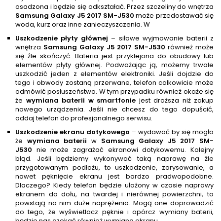
osadzona i będzie się odkształać. Przez szczeliny do wnętrza
Samsung Galaxy J5 2017 SM-J530
może przedostawać się
woda, kurz oraz inne zanieczyszczenia. W
Uszkodzenie płyty głównej
– siłowe wyjmowanie baterii z
wnętrza
Samsung Galaxy J5 2017 SM-J530
również może
się źle skończyć. Bateria jest przyklejona do obudowy lub
elementów płyty głównej. Podważając ją, możemy trwale
uszkodzić jeden z elementów elektroniki. Jeśli dojdzie do
tego i obwody zostaną przerwane, telefon całkowicie może
odmówić posłuszeństwa. W tym przypadku również okaże się
że
wymiana baterii w smartfonie
jest droższa niż zakup
nowego urządzenia. Jeśli nie chcesz do tego dopuścić,
oddaj telefon do profesjonalnego serwisu.
Uszkodzenie ekranu dotykowego
– wydawać by się mogło
że
wymiana baterii
w
Samsung Galaxy J5 2017 SM-
J530
nie może zagrażać ekranowi dotykowemu. Kolejny
błąd. Jeśli będziemy wykonywać taką naprawę na źle
przygotowanym podłożu, to uszkodzenie, zarysowanie, a
nawet pęknięcie ekranu jest bardzo pradwopodobne.
Dlaczego? Kiedy telefon będzie ułożony w czasie naprawy
ekranem do dołu, na twardej i nierównej powierzchni, to
powstają na nim duże naprężenia. Mogą one doprowadzić
do tego, że wyświetlacz pęknie i opórcz wymiany baterii,
będzie nas czekać również wymiana ekranu.