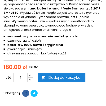
jej pojemność i czas zasilania urządzenia. Rowiązaniem może
się okazać
wymiana baterii w smartfonie Samsung J5 2017
SM-J530
. Wydawać by się mogło, że jest to prosta i szybka do
wykonania czynność. Tymczasem prawda jest zupełnie
inna.
Wymiana baterii
we współczesnych smartfonach to
skomplikowana operacja, wymagająca fachowej wiedzy,
umiejętności oraz profesjonalnych narzędzi.
warunek: szybka ekranu nie może być zbita
czas naprawy: 1 dzień
bateria w 100% nowa i oryginalna
gwarancja: 6 miesięcy
otrzymujesz paragon lub fakturę vat23
180,00 zł
Brutto
Dodaj do koszyka
Ilość

Udostępnij