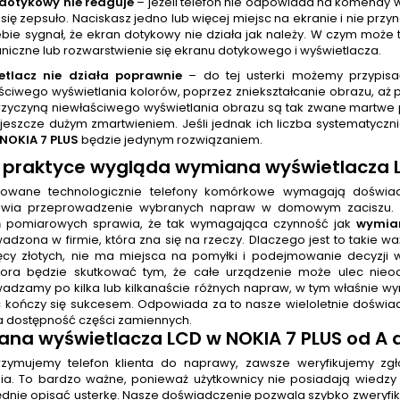
dotykowy nie reaguje
– jeżeli telefon nie odpowiada na komendy
 się zepsuło. Naciskasz jedno lub więcej miejsc na ekranie i nie prz
ebie sygnał, że ekran dotykowy nie działa jak należy. W czym może
iczne lub rozwarstwienie się ekranu dotykowego i wyświetlacza.
etlacz nie działa poprawnie
– do tej usterki możemy przypisa
ściwego wyświetlania kolorów, poprzez zniekształcanie obrazu, aż p
rzyczyną niewłaściwego wyświetlania obrazu są tak zwane martwe 
 jeszcze dużym zmartwieniem. Jeśli jednak ich liczba systematyczni
NOKIA 7 PLUS
będzie jedynym rozwiązaniem.
 praktyce wygląda
wymiana wyświetlacza L
owane technologicznie telefony komórkowe wymagają doświad
iwia przeprowadzenie wybranych napraw w domowym zaciszu. Ko
ń pomiarowych sprawia, że tak wymagająca czynność jak
wymian
adzona w firmie, która zna się na rzeczy. Dlaczego jest to takie w
sięcy złotych, nie ma miejsca na pomyłki i podejmowanie decyzj
ora będzie skutkować tym, że całe urządzenie może ulec nieo
adzamy po kilka lub kilkanaście różnych napraw, w tym właśnie 
c kończy się sukcesem. Odpowiada za to nasze wieloletnie doświ
a dostępność części zamiennych.
na wyświetlacza LCD w NOKIA 7 PLUS
od A 
rzymujemy telefon klienta do naprawy, zawsze weryfikujemy zg
ia. To bardzo ważne, ponieważ użytkownicy nie posiadają wiedzy
dnie opisać usterkę. Nasze doświadczenie pozwala szybko zweryfikow