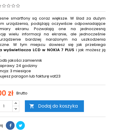
esne smartfony są coraz większe. W ślad za dużym
em urządzenia, podążają oczywiście odpowiadające
miary ekranu. Pozwalają one na jednoczesną
cję wielu informacji na ekranie, ale jednocześnie
urządzenie bardziej narażonym na uszkodzenia
czne. W tym miejscu dowiesz się jak przebiega
 wyświetlacza LCD w NOKIA 7 PLUS
i jak możesz ją
.
bdb jakości zamiennik
aprawy: 24 godziny
cja: 3 miesiące
ujesz paragon lub fakturę vat23
0 zł
Brutto
Dodaj do koszyka

ij