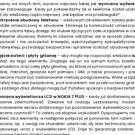
ieniu od innych firm, wycena naprawy takiej jak
wymiana wyświet
nie zobowiązuje. Kiedy już potwierdzimy że w telefonie został u
ić do właściwej części naprawy. Jak będzie ona przebiegała?
zkręcenie obudowy telefonu
– właściwym określeniem byłoby jednak
 stałe umieszczoną w obudowie. Eliminuje to konieczność umieszcz
ym odcina łatwy dostęp do śrubek łączących całe urządzenie w cał
zklejenie obudowy. Robimy to zawsze ostrożnie, ale w sposób zde
ysować i nie uszczerbić krawędzi, wykorzystujemy specjalistyczne
stwę kleju, pozwalając bezpiecznie i sprawnie rozłożyć obudowę tel
ęcie baterii i płyty głównej
– aby mogła się rozpocząć właściwa
w
stać do tego elementu. Znajduje się on na samym końcu ścież
mulatora oraz całej płyty głównej, do której przymocowanych jest 
śnik, mikrofon, gniazda kart pamięci i SIM, a także procesory i 
nieczne może być zastosowanie metody podgrzewania. Wiele urządze
rstwy kleju jest bezpieczne, pod warunkiem nie przekroczenia gra
m każdego dnia, dlatego mogą być Państwo spokojni o bezpieczeńs
miana wyświetlacza LCD w NOKIA 7 PLUS
– kiedy już dostaniemy 
rawnie zdemontować. Zależnie od rodzaju uszkodzenia, moż
zostawienie ekranu dotykowego lub pozostawienie wyświetlacza i 
lecana czynność? To zależy od stopnia uszkodzeń. Dysponujemy nar
kleić oba elementy, a następnie połączyć je ponownie, tym razem 
lecana, np. z uwagi na charakter usterki lub zły stan techniczny
tykowego wraz z wyświetlaczem LCD. Daje to gwarancję solidnie
nownie będzie działać niezawodnie.