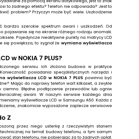
 wydawane za pomocą ekranu dotykowego, jest to znak
ynosi to żadnego efektu? Telefon nie odpowiada? Jest to
 tkwić problem? Przyczyn może być wiele. Uszkodzenie
ć bardzo szerokie spektrum awarii i uszkodzeń. Od
o pojawianie się na ekranie różnego rodzaju anomalii.
piksele. Pojedyncze nieaktywne punkty na matrycy LCD
e się powiększa, to sygnał że
wymiana wyświetlacza
CD w NOKIA 7 PLUS
?
czonego serwisu. Ich złożona budowa w praktyce
nieczność posiadania specjalistycznych narzędzi i
a wyświetlacza LCD w NOKIA 7 PLUS
powinna być
ażne? Mając do naprawy telefon wart kilkaset, a zwykle
i w ciemno. Błędne podłączenie przewodów lub ogniw
dwracalnej awarii. W naszym serwisie każdego dnia
wymieniamy wyświetlacze LCD w Samsungu A50. Każda z
adczenie, znakomicie wyposażone zaplecze serwisowe
do Z
łoszoną przez niego usterkę z rzeczywistym stanem
 technicznej na temat budowy telefonu, a tym samym
ać stan telefonu, nie pobierając za to żadnych opłat.