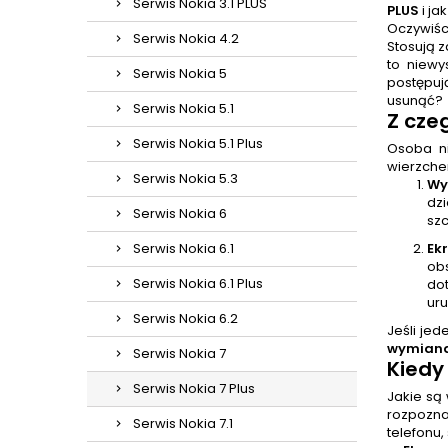
Serwis Nokia 3.1 PLUS
PLUS
i j
Oczywiśc
Serwis Nokia 4.2
Stosują z
to niewy
Serwis Nokia 5
postępuj
usunąć?
Serwis Nokia 5.1
Z cze
Serwis Nokia 5.1 Plus
Osoba n
wierzche
Serwis Nokia 5.3
Wy
dz
Serwis Nokia 6
szc
Serwis Nokia 6.1
Ek
ob
Serwis Nokia 6.1 Plus
dot
ur
Serwis Nokia 6.2
Jeśli je
wymiana
Serwis Nokia 7
Kiedy
Serwis Nokia 7 Plus
Jakie są
rozpozna
Serwis Nokia 7.1
telefonu