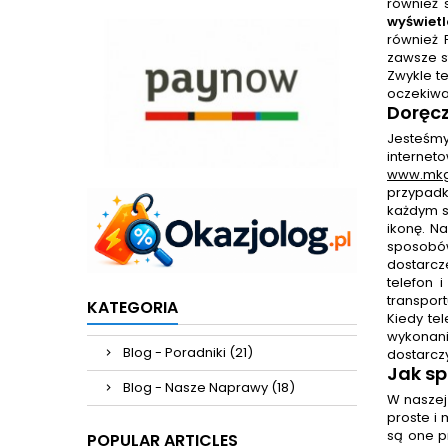
również 
wyświet
również 
zawsze s
Zwykle t
oczekiwa
Doręcz
Jesteśmy
interne
www.mkg
przypadk
każdym s
ikonę. N
sposobów
dostarcz
telefon 
transport
KATEGORIA
Kiedy te
wykonani
Blog - Poradniki (21)
dostarczy
Jak sp
Blog - Nasze Naprawy (18)
W naszej
proste i 
są one p
POPULAR ARTICLES