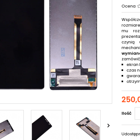
Ocena
Współcz
rozmiar
mu roz
prezenta
czynią 
mechani
wymiana
zamówić
ekran 
czas n
gwaran
otrzym
250,0
Ilość

Udostępn