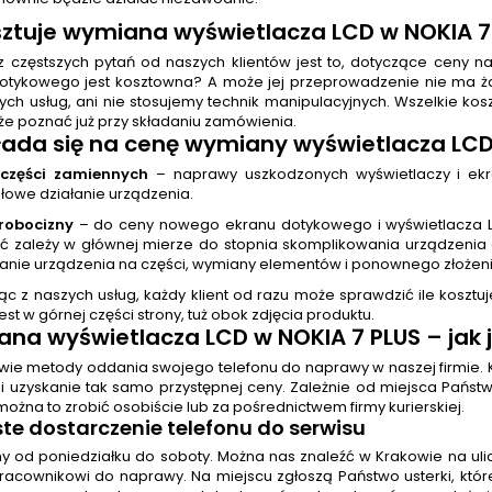
osztuje wymiana wyświetlacza LCD w NOKIA 7
 częstszych pytań od naszych klientów jest to, dotyczące ceny 
otykowego jest kosztowna? A może jej przeprowadzenie nie ma
ych usług, ani nie stosujemy technik manipulacyjnych. Wszelkie ko
że poznać już przy składaniu zamówienia.
łada się na cenę wymiany wyświetlacza LC
części zamiennych
– naprawy uszkodzonych wyświetlaczy i ek
łowe działanie urządzenia.
robocizny
– do ceny nowego ekranu dotykowego i wyświetlacza LC
ć zależy w głównej mierze do stopnia skomplikowania urządzenia o
anie urządzenia na części, wymiany elementów i ponownego złożeni
ąc z naszych usług, każdy klient od razu może sprawdzić ile kosztu
st w górnej części strony, tuż obok zdjęcia produktu.
na wyświetlacza LCD w NOKIA 7 PLUS – jak
 dwie metody oddania swojego telefonu do naprawy w naszej firmie.
i uzyskanie tak samo przystępnej ceny. Zależnie od miejsca Państw
można to zrobić osobiście lub za pośrednictwem firmy kurierskiej.
te dostarczenie telefonu do serwisu
y od poniedziałku do soboty. Można nas znaleźć w Krakowie na ulic
pracownikowi do naprawy. Na miejscu zgłoszą Państwo usterki, kt