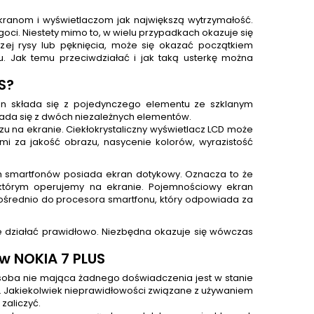
ekranom i wyświetlaczom jak największą wytrzymałość.
oci. Niestety mimo to, w wielu przypadkach okazuje się
zej rysy lub pęknięcia, może się okazać początkiem
 Jak temu przeciwdziałać i jak taką usterkę można
S
?
 składa się z pojedynczego elementu ze szklanym
łada się z dwóch niezależnych elementów.
zu na ekranie. Ciekłokrystaliczny wyświetlacz LCD może
ymi za jakość obrazu, nasycenie kolorów, wyrazistość
ch smartfonów posiada ekran dotykowy. Oznacza to że
którym operujemy na ekranie. Pojemnościowy ekran
zpośrednio do procesora smartfonu, który odpowiada za
ie działać prawidłowo. Niezbędna okazuje się wówczas
w NOKIA 7 PLUS
soba nie mająca żadnego doświadczenia jest w stanie
go. Jakiekolwiek nieprawidłowości związane z używaniem
zaliczyć.