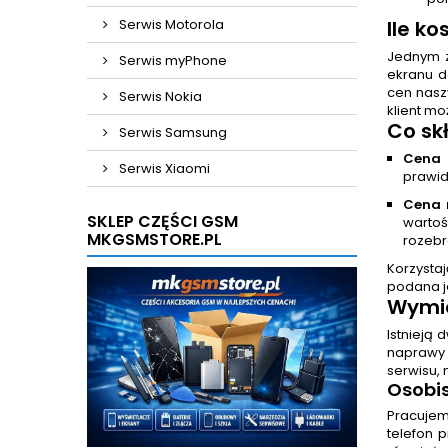
Serwis Motorola
Ile k
Jednym z
Serwis myPhone
ekranu d
cen nasz
Serwis Nokia
klient mo
Co sk
Serwis Samsung
Cena 
Serwis Xiaomi
prawid
Cena 
SKLEP CZĘŚCI GSM
wartoś
MKGSMSTORE.PL
rozebr
Korzystaj
podana je
Wymia
Istnieją
naprawy 
serwisu, 
Osobis
Pracujem
telefon 