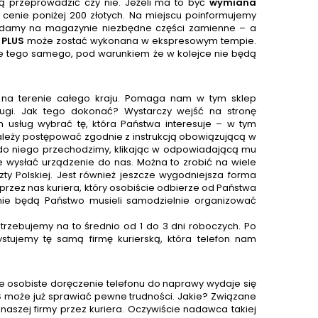
 przeprowadzić czy nie. Jeżeli ma to być
wymiana
 cenie poniżej 200 złotych. Na miejscu poinformujemy
iadamy na magazynie niezbędne części zamienne – a
 PLUS
może zostać wykonana w ekspresowym tempie.
ze tego samego, pod warunkiem że w kolejce nie będą
 na terenie całego kraju. Pomaga nam w tym sklep
gi. Jak tego dokonać? Wystarczy wejść na stronę
ch usług wybrać tę, która Państwa interesuje – w tym
należy postępować zgodnie z instrukcją obowiązującą w
 do niego przechodzimy, klikając w odpowiadającą mu
e wysłać urządzenie do nas. Można to zrobić na wiele
zty Polskiej. Jest również jeszcze wygodniejsza forma
zez nas kuriera, który osobiście odbierze od Państwa
u nie będą Państwo musieli samodzielnie organizować
trzebujemy na to średnio od 1 do 3 dni roboczych. Po
stujemy tę samą firmę kurierską, która telefon nam
le osobiste doręczenie telefonu do naprawy wydaje się
S
może już sprawiać pewne trudności. Jakie? Związane
aszej firmy przez kuriera. Oczywiście nadawca takiej