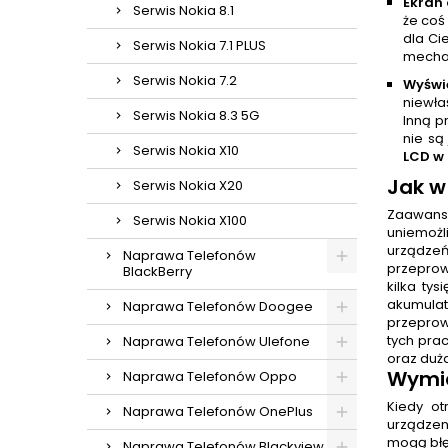
Ekran 
Serwis Nokia 8.1
że coś
dla Ci
Serwis Nokia 7.1 PLUS
mechan
Serwis Nokia 7.2
Wyświ
niewła
Serwis Nokia 8.3 5G
Inną p
nie są
Serwis Nokia X10
LCD w 
Jak w
Serwis Nokia X20
Zaawans
Serwis Nokia X100
uniemożl
urządze
Naprawa Telefonów
przeprow
BlackBerry
kilka ty
akumulat
Naprawa Telefonów Doogee
przeprow
tych pra
Naprawa Telefonów Ulefone
oraz duż
Wymia
Naprawa Telefonów Oppo
Kiedy ot
Naprawa Telefonów OnePlus
urządzen
mogą błę
Naprawa Telefonów Blackview