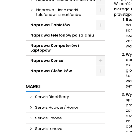
W odróżn
niczego 
Naprawa - inne marki
przystąp
telefonów i smartfonów
Ro
Naprawa Tabletów
na
sam
Naprawa telefonów po zalaniu
ro
zar
Naprawa Komputerów i
war
Laptopów
Wyj
do
Naprawa Konsol
aku
gło
Naprawa Głośników
ko
wa
MARKI
ty
Wy
Serwis BlackBerry
sp
po
Serwis Huawei / Honor
za
roz
Serwis iPhone
za
do
Serwis Lenovo
po