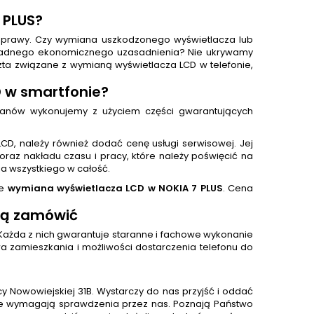
 PLUS?
naprawy. Czy wymiana uszkodzonego wyświetlacza lub
 żadnego ekonomicznego uzasadnienia? Nie ukrywamy
szta związane z wymianą wyświetlacza LCD w telefonie,
D w smartfonie?
ranów wykonujemy z użyciem części gwarantujących
D, należy również dodać cenę usługi serwisowej. Jej
raz nakładu czasu i pracy, które należy poświęcić na
a wszystkiego w całość.
je
wymiana wyświetlacza LCD w NOKIA 7 PLUS
. Cena
 ją zamówić
 Każda z nich gwarantuje staranne i fachowe wykonanie
a zamieszkania i możliwości dostarczenia telefonu do
y Nowowiejskiej 31B. Wystarczy do nas przyjść i oddać
óre wymagają sprawdzenia przez nas. Poznają Państwo