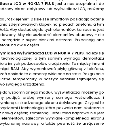
lacza LCD w NOKIA 7 PLUS
jest u nas bezpłatna i do
szkodzony ekran dotykowy lub wyświetlacz LCD, możemy
 „rozklejenie”. Dzisiejsze smartfony posiadają baterię
ania zdejmowanych klapek na plecach telefonu, a tym
ość. Aby dostać się do tych elementów, konieczne jest
cydowany. Aby nie uszkodzić elementów obudowy – nie
 narzędzie z super cienkimi ostrzami. Przecinają one
efonu na dwie części.
ymiana wyświetlacza LCD w NOKIA 7 PLUS
, należy się
ki technologicznej, a tym samym wymaga demontażu
wiele innych podzespołów urządzenia. To między innymi
pamięci RAM. Aby wymontować płytę główną z telefonu,
ń posiada te elementy wklejone na stałe. Rozgrzanie
nicznej temperatury. W naszym serwisie zajmujemy się
two swojego urządzenia.
się do wspomnianego modułu wyświetlacza, możemy go
emy podjąć próbę wymiany samego wyświetlacza i
wymianę uszkodzonego ekranu dotykowego. Czy jest to
zędziami i technologią, która pozwala nam skutecznie
z nową częścią zamienną. Jeżeli taka naprawa nie jest
 obu elementów, zalecamy wymianę kompletnego ekranu
 wykonanej naprawy, a także pewność że urządzenie