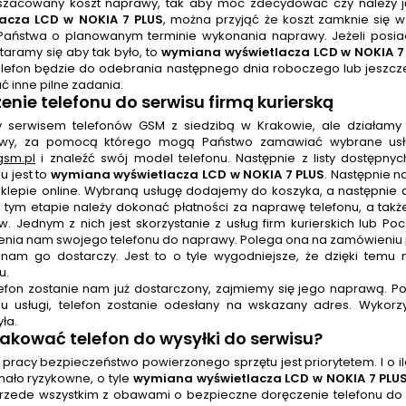
szacowany koszt naprawy, tak aby móc zdecydować czy należy ją
lacza LCD w NOKIA 7 PLUS
, można przyjąć że koszt zamknie się w
Państwa o planowanym terminie wykonania naprawy. Jeżeli pos
taramy się aby tak było, to
wymiana wyświetlacza LCD w NOKIA 7
elefon będzie do odebrania następnego dnia roboczego lub jeszc
ć inne pilne zadania.
enie telefonu do serwisu firmą kurierską
 serwisem telefonów GSM z siedzibą w Krakowie, ale działamy
towy, za pomocą którego mogą Państwo zamawiać wybrane usłu
sm.pl
i znaleźć swój model telefonu. Następnie z listy dostępny
u jest to
wymiana wyświetlacza LCD w NOKIA 7 PLUS
. Następnie 
klepie online. Wybraną usługę dodajemy do koszyka, a następnie
a tym etapie należy dokonać płatności za naprawę telefonu, a takż
. Jednym z nich jest skorzystanie z usług firm kurierskich lub Poc
enia nam swojego telefonu do naprawy. Polega ona na zamówieniu pr
i nam go dostarczy. Jest to o tyle wygodniejsze, że dzięki tem
u.
lefon zostanie nam już dostarczony, zajmiemy się jego naprawą. Po
u usługi, telefon zostanie odesłany na wskazany adres. Wykorzy
ła.
akować telefon do wysyłki do serwisu?
 pracy bezpieczeństwo powierzonego sprzętu jest priorytetem. I o i
mało ryzykowne, o tyle
wymiana wyświetlacza LCD w NOKIA 7 PLU
rzede wszystkim z obawami o bezpieczne doręczenie telefonu do n