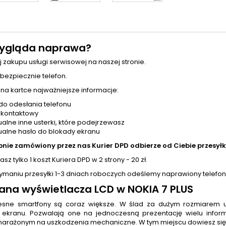
ygląda naprawa?
j zakupu usługi serwisowej na naszej stronie.
 bezpiecznie telefon.
 na kartce najważniejsze informacje:
do odesłania telefonu
 kontaktowy
alne inne usterki, które podejrzewasz
alne hasło do blokady ekranu
pnie zamówiony przez nas Kurier DPD odbierze od Ciebie przesyłk
sz tylko 1 koszt Kuriera DPD w 2 strony - 20 zł.
zymaniu przesyłki 1-3 dniach roboczych odeślemy naprawiony telefon
na wyświetlacza LCD w NOKIA 7 PLUS
esne smartfony są coraz większe. W ślad za dużym rozmiarem 
 ekranu. Pozwalają one na jednoczesną prezentację wielu inform
 narażonym na uszkodzenia mechaniczne. W tym miejscu dowiesz się