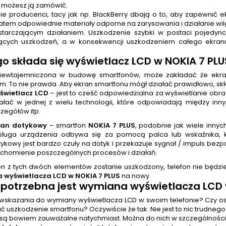
ak możesz ją zamówić.
ie producenci, tacy jak np. BlackBerry dbają o to, aby zapewnić 
atem odpowiednie materiały odporne na zarysowania i działanie wilg
starczającym działaniem. Uszkodzenie szybki w postaci pojedync
ących uszkodzeń, a w konsekwencji uszkodzeniem całego ekranu.
go składa się wyświetlacz LCD w
NOKIA 7 PLU
iewtajemniczona w budowę smartfonów, może zakładać że ekran
m. To nie prawda. Aby ekran smartfonu mógł działać prawidłowo, sk
świetlacz LCD
– jest to cześć odpowiedzialna za wyświetlanie obra
iałać w jednej z wielu technologii, które odpowiadają między inn
zegółów itp.
ran dotykowy
– smartfon
NOKIA 7 PLUS
, podobnie jak wiele inny
sługa urządzenia odbywa się za pomocą palca lub wskaźnika, 
ykowy jest bardzo czuły na dotyk i przekazuje sygnał / impuls be
uchomienie poszczególnych procesów i działań.
den z tych dwóch elementów zostanie uszkodzony, telefon nie będz
 wyświetlacza LCD w NOKIA 7 PLUS
na nowy.
 potrzebna jest
wymiana wyświetlacza LCD 
 wskazania do wymiany wyświetlacza LCD w swoim telefonie? Czy o
ć uszkodzenie smartfonu? Oczywiście że tak. Nie jest to nic trudne
, są bowiem zauważalne natychmiast. Można do nich w szczególności 