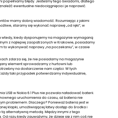
sami popełniamy błędy. Jesteśmy tego świadomi, dlatego
naleźć ewentualne niedociągnięcia i je naprawić.
klientów mamy dobrą wiadomość. Rozumiejąc z jakimi
żliwe, staramy się wykonać naprawę „od ręki”, w
nia wtedy, kiedy dysponujemy na magazynie wymaganą
ednym z najlepiej zaopatrzonych w Krakowie, posiadamy
m to wykonywać naprawy „na poczekaniu”, w czasie
kach zdarza się, że nie posiadamy na magazynie
gany element sprowadzamy z hurtowni lub
otrzebny na dostarczenie nam części. W tych
Każdy taki przypadek potwierdzamy indywidualnie,
a USB w Nokia 6.1 Plus nie pozwala naładować baterii.
ponownego uruchomienia do czasu, aż bateria nie
użym problemem. Dlaczego? Ponieważ bateria jest w
j klapki, umożliwiającej łatwy dostęp do środka i
e tą alternatywną metodą. Między innymi z tego
d razu kiedy zauważymy, że dzieje się z nim coś nie