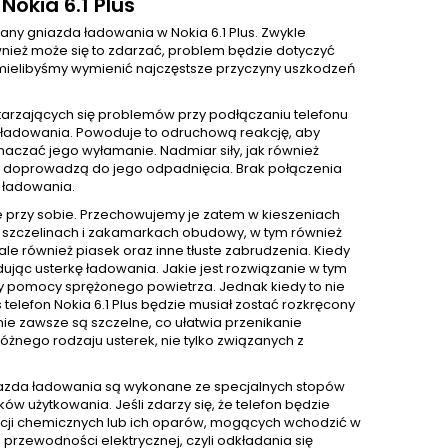
okia 6.1 Plus
y gniazda ładowania w Nokia 6.1 Plus. Zwykle
nież może się to zdarzać, problem będzie dotyczyć
k mielibyśmy wymienić najczęstsze przyczyny uszkodzeń
tarzających się problemów przy podłączaniu telefonu
ie ładowania. Powoduje to odruchową reakcję, aby
czać jego wyłamanie. Nadmiar siły, jak również
ci doprowadzą do jego odpadnięcia. Brak połączenia
 ładowania.
 przy sobie. Przechowujemy je zatem w kieszeniach
 W szczelinach i zakamarkach obudowy, w tym również
e również piasek oraz inne tłuste zabrudzenia. Kiedy
ując usterkę ładowania. Jakie jest rozwiązanie w tym
y pomocy sprężonego powietrza. Jednak kiedy to nie
lefon Nokia 6.1 Plus będzie musiał zostać rozkręcony
nie zawsze są szczelne, co ułatwia przenikanie
żnego rodzaju usterek, nie tylko związanych z
niazda ładowania są wykonane ze specjalnych stopów
w użytkowania. Jeśli zdarzy się, że telefon będzie
ancji chemicznych lub ich oparów, mogących wchodzić w
przewodności elektrycznej, czyli odkładania się