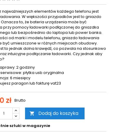
 najważniejszych elementów każdego telefonu jest
ładowania. W większości przypadków jest to gniazdo
. Oznacza to, że bateria urządzenia może być
 przy pomocy ładowarki podłączonej do gniazdka
znego lub bezpośrednio do laptopa lub power banka.
ości od marki i modelu telefonu, gniazdo ładowania
 być umieszczone w różnych miejscach obudowy.
est to jednak dolna krawędź, co pozwala na stosunkowo
oraz intuicyjne podłączanie ładowarki. Czy jednak aby
o?
aprawy: 2 godziny
 serwisowe: płytka usb oryginalna
cja: 6 miesięcy
ujesz paragon lub fakturę vat23
0 zł
Brutto
Dodaj do koszyka

tnie sztuki w magazynie