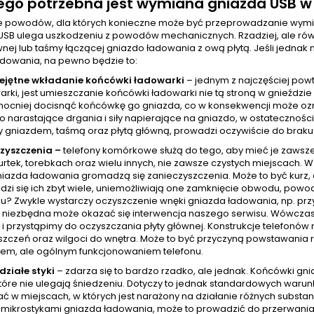
ego potrzebna jest wymiana gniazda USB w N
le powodów, dla których konieczne może być przeprowadzanie wymian
USB ulega uszkodzeniu z powodów mechanicznych. Rzadziej, ale rów
wnej lub taśmy łączącej gniazdo ładowania z ową płytą. Jeśli jedna
adowania, na pewno będzie to:
iejętne wkładanie końcówki ładowarki
– jednym z najczęściej pow
arki, jest umieszczanie końcówki ładowarki nie tą stroną w gnieźdz
mocniej docisnąć końcówkę go gniazda, co w konsekwencji może ozna
o narastające drgania i siły napierające na gniazdo, w ostatecznoś
 gniazdem, taśmą oraz płytą główną, prowadzi oczywiście do braku
czyszczenia –
telefony komórkowe służą do tego, aby mieć je zawsze
urtek, torebkach oraz wielu innych, nie zawsze czystych miejscach.
azda ładowania gromadzą się zanieczyszczenia. Może to być kurz, al
zi się ich zbyt wiele, uniemożliwiają one zamknięcie obwodu, powod
u? Zwykle wystarczy oczyszczenie wnęki gniazda ładowania, np. prz
niezbędna może okazać się interwencja naszego serwisu. Wówczas te
 i przystąpimy do oczyszczania płyty głównej. Konstrukcje telefonów 
zczeń oraz wilgoci do wnętra. Może to być przyczyną powstawania ró
em, ale ogólnym funkcjonowaniem telefonu.
działe styki
– zdarza się to bardzo rzadko, ale jednak. Końcówki g
tóre nie ulegają śniedzeniu. Dotyczy to jednak standardowych warunkó
ć w miejscach, w których jest narażony na działanie różnych subst
z mikrostykami gniazda ładowania, może to prowadzić do przerwania 