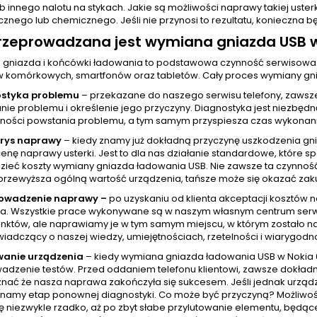
ub innego nalotu na stykach. Jakie są możliwości naprawy takiej uste
znego lub chemicznego. Jeśli nie przynosi to rezultatu, konieczna 
rzeprowadzana jest wymiana gniazda USB w 
gniazda i końcówki ładowania to podstawowa czynność serwisowa
w komórkowych, smartfonów oraz tabletów. Cały proces wymiany gni
ostyka problemu
– przekazane do naszego serwisu telefony, zawsz
ie problemu i określenie jego przyczyny. Diagnostyka jest niezbędn
ności powstania problemu, a tym samym przyspiesza czas wykonania
orys naprawy
– kiedy znamy już dokładną przyczynę uszkodzenia gn
cenę naprawy usterki. Jest to dla nas działanie standardowe, które
zieć koszty wymiany gniazda ładowania USB. Nie zawsze ta czynnoś
przewyższa ogólną wartość urządzenia, tańsze może się okazać zak
rowadzenie naprawy –
po uzyskaniu od klienta akceptacji kosztów
a. Wszystkie prace wykonywane są w naszym własnym centrum serw
unktów, ale naprawiamy je w tym samym miejscu, w którym zostało na
wiadczący o naszej wiedzy, umiejętnościach, rzetelności i wiarygodno
wanie urządzenia
– kiedy wymiana gniazda ładowania USB w Nokia 6
adzenie testów. Przed oddaniem telefonu klientowi, zawsze dokładni
nać że nasza naprawa zakończyła się sukcesem. Jeśli jednak urządze
namy etap ponownej diagnostyki. Co może być przyczyną? Możliwości
ę niezwykle rzadko, aż po zbyt słabe przylutowanie elementu, będąc