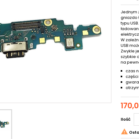
Jednym z
gniazdo 
typu USB
ładowana
elektryc
W zależn
USB może
Zwykle j
szybkie 
na pewn
czas n
części
gwaran
otrzym
170,0
Ilość

Osta