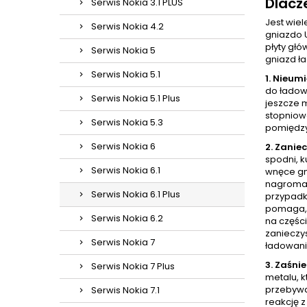
Dlacz
Serwis Nokia 3.1 PLUS
Jest wie
Serwis Nokia 4.2
gniazdo 
płyty głó
Serwis Nokia 5
gniazd ł
Serwis Nokia 5.1
1. Nieum
do ładow
Serwis Nokia 5.1 Plus
jeszcze 
stopniow
Serwis Nokia 5.3
pomiędzy
Serwis Nokia 6
2. Zanie
spodni, k
Serwis Nokia 6.1
wnęce gni
nagromad
Serwis Nokia 6.1 Plus
przypadk
pomaga, 
Serwis Nokia 6.2
na części
zanieczys
Serwis Nokia 7
ładowani
3. Zaśnie
Serwis Nokia 7 Plus
metalu, k
przebywa
Serwis Nokia 7.1
reakcję 