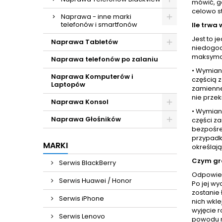
mówić, gd
celowo s
Naprawa - inne marki
telefonów i smartfonów
Ile trwa
Jest to 
Naprawa Tabletów
niedogod
maksymal
Naprawa telefonów po zalaniu
• Wymian
Naprawa Komputerów i
częścią 
Laptopów
zamienne
nie przek
Naprawa Konsol
• Wymian
Naprawa Głośników
części z
bezpośre
przypadk
MARKI
określają
Czym gr
Serwis BlackBerry
Odpowiedź
Serwis Huawei / Honor
Po jej wy
zostanie
Serwis iPhone
nich wkl
wyjęcie r
Serwis Lenovo
powodu n