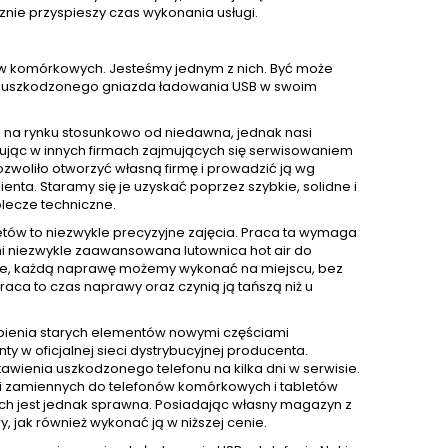
znie przyspieszy czas wykonania usługi.
nów komórkowych. Jesteśmy jednym z nich. Być może
wę uszkodzonego gniazda ładowania USB w swoim
e na rynku stosunkowo od niedawna, jednak nasi
acując w innych firmach zajmujących się serwisowaniem
ozwoliło otworzyć własną firmę i prowadzić ją wg
ta. Staramy się je uzyskać poprzez szybkie, solidne i
lecze techniczne.
tów to niezwykle precyzyjne zajęcia. Praca ta wymaga
mi niezwykle zaawansowana lutownica hot air do
zie, każdą naprawę możemy wykonać na miejscu, bez
aca to czas naprawy oraz czynią ją tańszą niż u
pienia starych elementów nowymi częściami
 oficjalnej sieci dystrybucyjnej producenta.
awienia uszkodzonego telefonu na kilka dni w serwisie.
i zamiennych do telefonów komórkowych i tabletów
nich jest jednak sprawna. Posiadając własny magazyn z
jak również wykonać ją w niższej cenie.