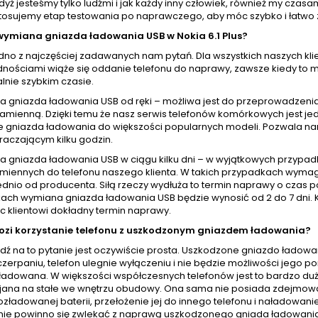
yż jesteśmy tylko ludźmi i jak każdy inny człowiek, również my cza
tosujemy etap testowania po naprawczego, aby móc szybko i łatwo z
 wymiana gniazda ładowania USB w Nokia 6.1 Plus?
jedno z najczęściej zadawanych nam pytań. Dla wszystkich naszych 
nościami wiąże się oddanie telefonu do naprawy, zawsze kiedy to mo
nie szybkim czasie.
a gniazda ładowania USB od ręki – możliwa jest do przeprowadze
zamienną. Dzięki temu że nasz serwis telefonów komórkowych jest j
 gniazda ładowania do większości popularnych modeli. Pozwala na
raczającym kilku godzin.
a gniazda ładowania USB w ciągu kilku dni – w wyjątkowych przypad
amiennych do telefonu naszego klienta. W takich przypadkach wyma
dnio od producenta. Siłą rzeczy wydłuża to termin naprawy o czas p
ach wymiana gniazda ładowania USB będzie wynosić od 2 do 7 dni. 
c klientowi dokładny termin naprawy.
ozi korzystanie telefonu z uszkodzonym gniazdem ładowania?
 na to pytanie jest oczywiście prosta. Uszkodzone gniazdo ładowani
czerpaniu, telefon ulegnie wyłączeniu i nie będzie możliwości jego 
 ładowana. W większości współczesnych telefonów jest to bardzo d
ejana na stałe we wnętrzu obudowy. Ona sama nie posiada zdejmowane
ozładowanej baterii, przełożenie jej do innego telefonu i naładowani
ie powinno się zwlekać z naprawą uszkodzonego gniada ładowania. O