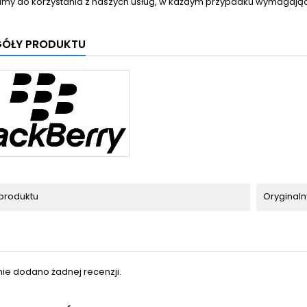
my do korzystania z naszych usług, w każdym przypadku wymagając
GÓŁY PRODUKTU
produktu
Oryginaln
nie dodano żadnej recenzji.