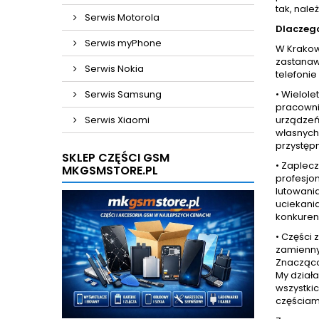
tak, nale
Serwis Motorola
Dlaczeg
Serwis myPhone
W Krakow
zastanaw
Serwis Nokia
telefonie
Serwis Samsung
• Wielol
pracowni
Serwis Xiaomi
urządzeń 
własnych 
przystęp
SKLEP CZĘŚCI GSM
• Zaplec
MKGSMSTORE.PL
profesjo
lutowani
uciekania
konkurenc
• Części
zamienny
Znacząco 
My dział
wszystkic
częściam