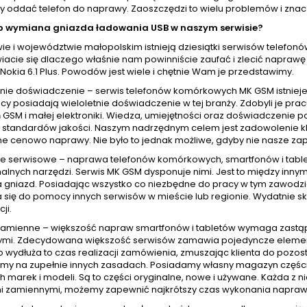
ży oddać telefon do naprawy. Zaoszczędzi to wielu problemów i znac
o wymiana gniazda ładowania USB w naszym serwisie?
ie i województwie małopolskim istnieją dziesiątki serwisów telefo
iacie się dlaczego właśnie nam powinniście zaufać i zlecić napra
 Nokia 6.1 Plus. Powodów jest wiele i chętnie Wam je przedstawimy.
etnie doświadczenie – serwis telefonów komórkowych MK GSM istniej
cy posiadają wieloletnie doświadczenie w tej branży. Zdobyli je pr
GSM i małej elektroniki. Wiedza, umiejętności oraz doświadczenie p
standardów jakości. Naszym nadrzędnym celem jest zadowolenie klien
ne cenowo naprawy. Nie było to jednak możliwe, gdyby nie nasze zap
ze serwisowe – naprawa telefonów komórkowych, smartfonów i table
nalnych narzędzi. Serwis MK GSM dysponuje nimi. Jest to między inny
a gniazd. Posiadając wszystko co niezbędne do pracy w tym zawod
 się do pomocy innych serwisów w mieście lub regionie. Wydatnie skr
ji.
 zamienne – większość napraw smartfonów i tabletów wymaga zastą
mi. Zdecydowana większość serwisów zamawia pojedyncze elementy w
wydłuża to czas realizacji zamówienia, zmuszając klienta do pozost
amy na zupełnie innych zasadach. Posiadamy własny magazyn częśc
h marek i modeli. Są to części oryginalne, nowe i używane. Każda z 
i zamiennymi, możemy zapewnić najkrótszy czas wykonania naprawy, 