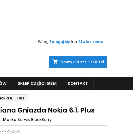
Witaj,
Zaloguj się
lub
Stwórz konto
shopping_cart
Koszyk:
0
szt. - 0,00 zł
PÓW
SKLEP CZĘŚCI GSM
KONTAKT
kia 6.1. Plus
ana Gniazda Nokia 6.1. Plus
Marka
Serwis BlackBerry