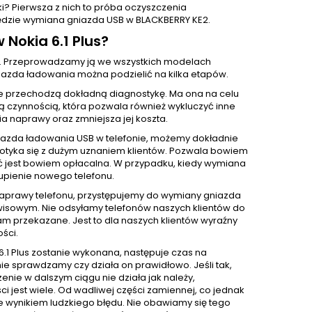
rki? Pierwsza z nich to próba oczyszczenia
będzie wymiana gniazda USB w BLACKBERRY KE2.
Nokia 6.1 Plus?
. Przeprowadzamy ją we wszystkich modelach
azda ładowania można podzielić na kilka etapów.
e przechodzą dokładną diagnostykę. Ma ona na celu
ą czynnością, która pozwala również wykluczyć inne
 naprawy oraz zmniejsza jej koszta.
iazda ładowania USB w telefonie, możemy dokładnie
 spotyka się z dużym uznaniem klientów. Pozwala bowiem
ć jest bowiem opłacalna. W przypadku, kiedy wymiana
upienie nowego telefonu.
 naprawy telefonu, przystępujemy do wymiany gniazda
isowym. Nie odsyłamy telefonów naszych klientów do
m przekazane. Jest to dla naszych klientów wyraźny
ści.
.1 Plus zostanie wykonana, następuje czas na
e sprawdzamy czy działa on prawidłowo. Jeśli tak,
nie w dalszym ciągu nie działa jak należy,
 jest wiele. Od wadliwej części zamiennej, co jednak
e wynikiem ludzkiego błędu. Nie obawiamy się tego