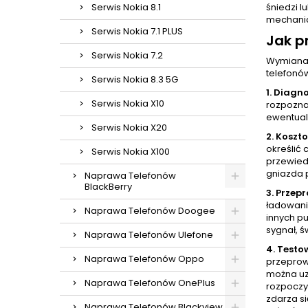
Serwis Nokia 8.1
śniedzi l
mechanic
Serwis Nokia 7.1 PLUS
Jak p
Serwis Nokia 7.2
Wymiana 
telefonó
Serwis Nokia 8.3 5G
1. Diagn
Serwis Nokia X10
rozpoznan
ewentual
Serwis Nokia X20
2. Koszt
określić 
Serwis Nokia X100
przewied
gniazda 
Naprawa Telefonów
BlackBerry
3. Przep
ładowani
Naprawa Telefonów Doogee
innych p
sygnał, ś
Naprawa Telefonów Ulefone
4. Testo
Naprawa Telefonów Oppo
przeprow
można uz
Naprawa Telefonów OnePlus
rozpoczy
zdarza si
Naprawa Telefonów Blackview