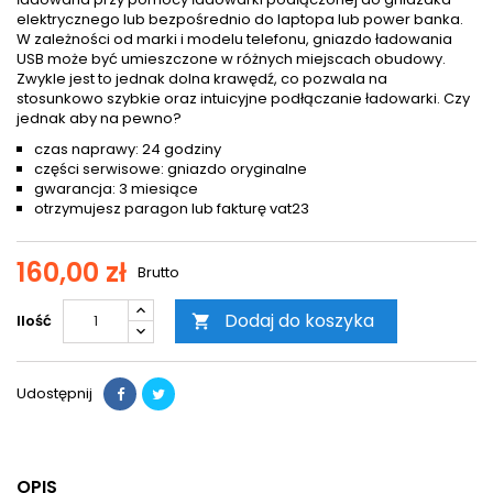
elektrycznego lub bezpośrednio do laptopa lub power banka.
W zależności od marki i modelu telefonu, gniazdo ładowania
USB może być umieszczone w różnych miejscach obudowy.
Zwykle jest to jednak dolna krawędź, co pozwala na
stosunkowo szybkie oraz intuicyjne podłączanie ładowarki. Czy
jednak aby na pewno?
czas naprawy: 24 godziny
części serwisowe: gniazdo oryginalne
gwarancja: 3 miesiące
otrzymujesz paragon lub fakturę vat23
160,00 zł
Brutto
Dodaj do koszyka
Ilość

Udostępnij
OPIS