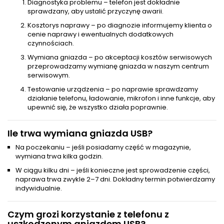
Diagnostyka problemu – telefon jest dokładnie
sprawdzany, aby ustalić przyczynę awarii.
Kosztorys naprawy – po diagnozie informujemy klienta o
cenie naprawy i ewentualnych dodatkowych
czynnościach.
Wymiana gniazda – po akceptacji kosztów serwisowych
przeprowadzamy wymianę gniazda w naszym centrum
serwisowym.
Testowanie urządzenia – po naprawie sprawdzamy
działanie telefonu, ładowanie, mikrofon i inne funkcje, aby
upewnić się, że wszystko działa poprawnie.
Ile trwa wymiana gniazda USB?
Na poczekaniu – jeśli posiadamy część w magazynie,
wymiana trwa kilka godzin.
W ciągu kilku dni – jeśli konieczne jest sprowadzenie części,
naprawa trwa zwykle 2–7 dni. Dokładny termin potwierdzamy
indywidualnie.
Czym grozi korzystanie z telefonu z
uszkodzonym gniazdem USB?