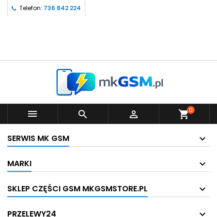
Telefon:
736 842 224
0



shopping_cart
SERWIS MK GSM
MARKI
SKLEP CZĘŚCI GSM MKGSMSTORE.PL
PRZELEWY24