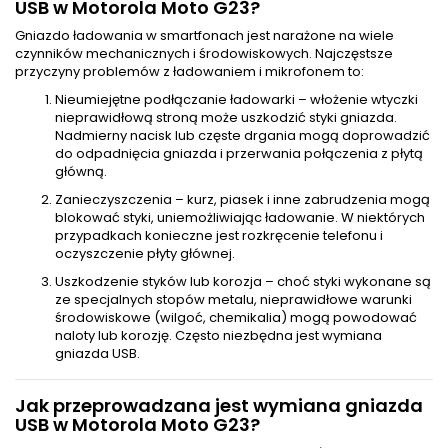
USB w Motorola Moto G23?
Gniazdo ładowania w smartfonach jest narażone na wiele
czynników mechanicznych i środowiskowych. Najczęstsze
przyczyny problemów z ładowaniem i mikrofonem to:
Nieumiejętne podłączanie ładowarki – włożenie wtyczki
nieprawidłową stroną może uszkodzić styki gniazda.
Nadmierny nacisk lub częste drgania mogą doprowadzić
do odpadnięcia gniazda i przerwania połączenia z płytą
główną.
Zanieczyszczenia – kurz, piasek i inne zabrudzenia mogą
blokować styki, uniemożliwiając ładowanie. W niektórych
przypadkach konieczne jest rozkręcenie telefonu i
oczyszczenie płyty głównej.
Uszkodzenie styków lub korozja – choć styki wykonane są
ze specjalnych stopów metalu, nieprawidłowe warunki
środowiskowe (wilgoć, chemikalia) mogą powodować
naloty lub korozję. Często niezbędna jest wymiana
gniazda USB.
Jak przeprowadzana jest wymiana gniazda
USB w Motorola Moto G23?