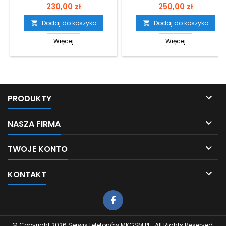
Cena
Cena
EDGE 50 NEO
230,00 zł
250,00 zł
Dodaj do koszyka
Dodaj do koszyka


Więcej
Więcej

PRODUKTY

NASZA FIRMA

TWOJE KONTO

KONTAKT
© Copyright 2026 Serwis telefonów MKGSM.PL . All Rights Reserved.