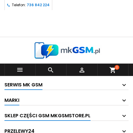
Telefon:
736 842 224
0



shopping_cart
SERWIS MK GSM
MARKI
SKLEP CZĘŚCI GSM MKGSMSTORE.PL
PRZELEWY24