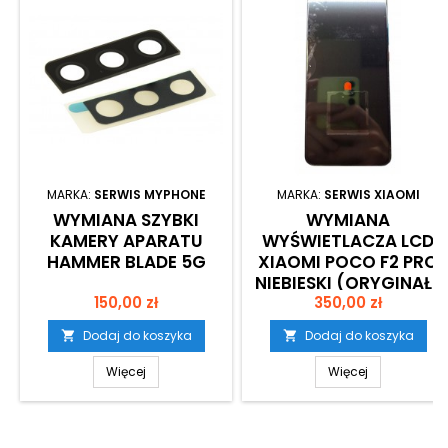
MARKA:
SERWIS MYPHONE
MARKA:
SERWIS XIAOMI
WYMIANA SZYBKI
WYMIANA
KAMERY APARATU
WYŚWIETLACZA LCD
HAMMER BLADE 5G
XIAOMI POCO F2 PRO
NIEBIESKI (ORYGINAŁ)
Cena
Cena
150,00 zł
350,00 zł
Dodaj do koszyka
Dodaj do koszyka


Więcej
Więcej