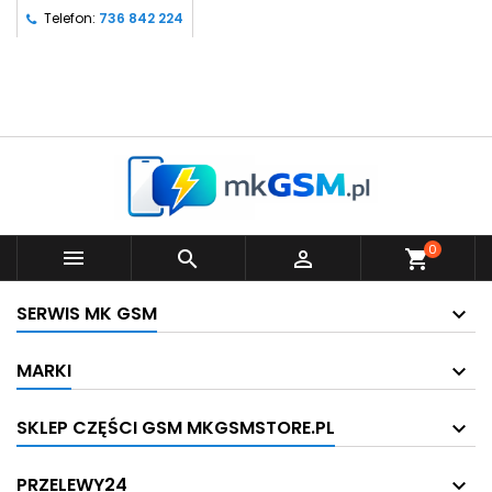
Telefon:
736 842 224
0



shopping_cart
SERWIS MK GSM
MARKI
SKLEP CZĘŚCI GSM MKGSMSTORE.PL
PRZELEWY24