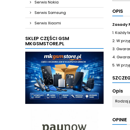
Serwis Nokia
OPIS
Serwis Samsung
Serwis Xiaomi
Zasady 
1. Każdy 
SKLEP CZĘŚCI GSM
2. W prz
MKGSMSTORE.PL
3. Gwara
4. Gwara
5. W przy
SZCZE
Opis
Rodzaj 
OPINIE