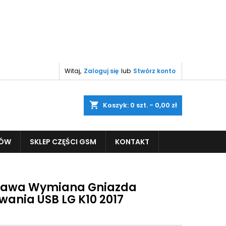
Witaj,
Zaloguj się
lub
Stwórz konto
shopping_cart
Koszyk:
0
szt. - 0,00 zł
PÓW
SKLEP CZĘŚCI GSM
KONTAKT
awa Wymiana Gniazda
wania USB LG K10 2017