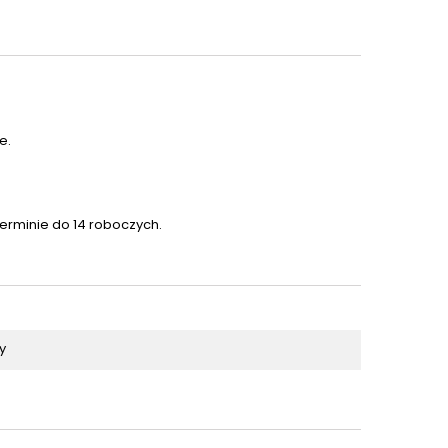
e.
terminie do 14 roboczych.
y