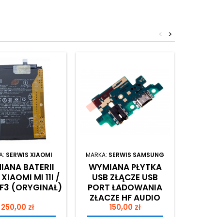
<
>
A:
SERWIS XIAOMI
MARKA:
SERWIS SAMSUNG
WYŚWI
IANA BATERII
WYMIANA PŁYTKA
RE
XIAOMI MI 11I /
USB ZŁĄCZE USB
F3 (ORYGINAŁ)
PORT ŁADOWANIA
(
ZŁĄCZE HF AUDIO
Cena
Cena
250,00 zł
MIKROFON SAMSUNG
150,00 zł
D
