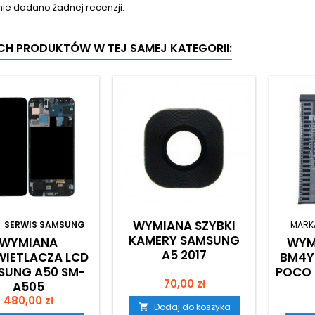
nie dodano żadnej recenzji.
YCH PRODUKTÓW W TEJ SAMEJ KATEGORII:
WYMIANA SZYBKI
:
SERWIS SAMSUNG
MARK
KAMERY SAMSUNG
WYMIANA
WYM
A5 2017
IETLACZA LCD
BM4Y 
SUNG A50 SM-
POCO 
Cena
70,00 zł
A505
Cena
480,00 zł
Dodaj do koszyka
