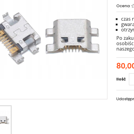
Ocena
czas
gwara
otrzy
Po zaku
osobiśc
naszego
80,00
Ilość
Udostępn