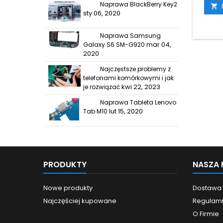
Naprawa BlackBerry Key2

sty 06, 2020
Naprawa Samsung
mar 04,
Galaxy S6 SM-G920
2020
Najczęstsze problemy z
telefonami komórkowymi i jak
kwi 22, 2023
je rozwiązać
Naprawa Tableta Lenovo
lut 15, 2020
Tab M10
PRODUKTY
NASZA 
Nowe produkty
Dostawa
Najczęściej kupowane
Regulam
O Firmie