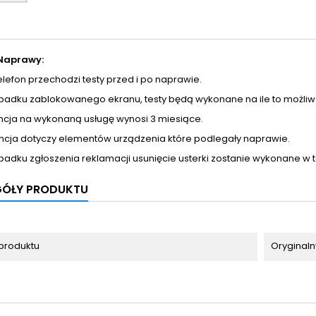
Naprawy:
telefon przechodzi testy przed i po naprawie.
ypadku zablokowanego ekranu, testy będą wykonane na ile to możliw
ncja na wykonaną usługę wynosi 3 miesiące.
ncja dotyczy elementów urządzenia które podlegały naprawie.
padku zgłoszenia reklamacji usunięcie usterki zostanie wykonane w 
GÓŁY PRODUKTU
produktu
Oryginaln