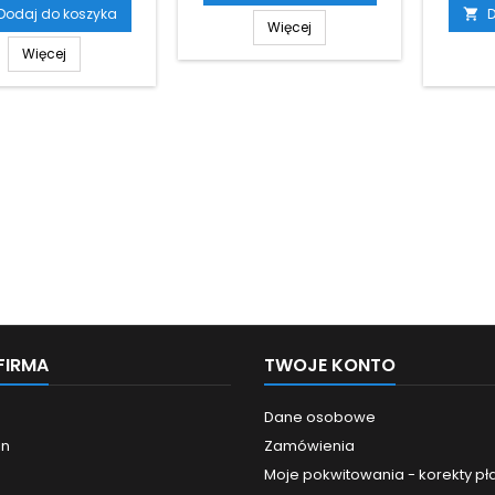
Dodaj do koszyka
D

Więcej
Więcej
FIRMA
TWOJE KONTO
Dane osobowe
in
Zamówienia
Moje pokwitowania - korekty pł