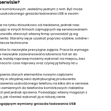
erwisie?
nów komórkowych. Jesteśmy jednym z nich. Być może
wę uszkodzonego gniazda ładowania USB w swoim
e na rynku stosunkowo od niedawna, jednak nasi
acując w innych firmach zajmujących się serwisowaniem
ozwoliło otworzyć własną firmę i prowadzić ją wg
ta. Staramy się je uzyskać poprzez szybkie, solidne i
lecze techniczne.
ów to niezwykle precyzyjne zajęcia. Praca ta wymaga
mi niezwykle zaawansowana lutownica hot air do
zie, każdą naprawę możemy wykonać na miejscu, bez
aca to czas naprawy oraz czynią ją tańszą niż u
pienia starych elementów nowymi częściami
 oficjalnej sieci dystrybucyjnej producenta.
awienia uszkodzonego telefonu na kilka dni w serwisie.
i zamiennych do telefonów komórkowych i tabletów
nich jest jednak sprawna. Posiadając własny magazyn z
jak również wykonać ją w niższej cenie.
magającym wymiany gniazda ładowania USB