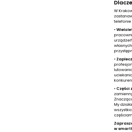
Dlacz
W Krakow
zastanaw
telefonie
•
Wielole
pracowni
urządzeń 
własnych 
przystęp
•
Zaplecz
profesjo
lutowani
uciekania
konkurenc
•
Części
zamienny
Znacząco 
My dział
wszystkic
częściam
Zaprasz
w smart