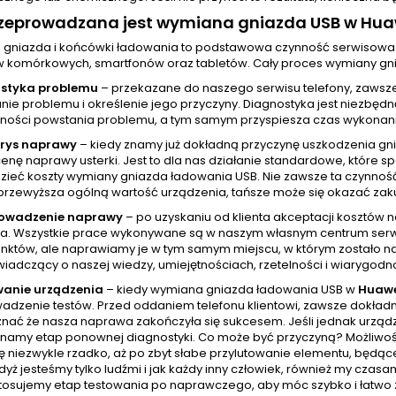
rzeprowadzana jest wymiana gniazda USB w Hua
gniazda i końcówki ładowania to podstawowa czynność serwisowa
w komórkowych, smartfonów oraz tabletów. Cały proces wymiany gni
styka problemu
– przekazane do naszego serwisu telefony, zawsz
ie problemu i określenie jego przyczyny. Diagnostyka jest niezbędn
ności powstania problemu, a tym samym przyspiesza czas wykonania
orys naprawy
– kiedy znamy już dokładną przyczynę uszkodzenia gn
cenę naprawy usterki. Jest to dla nas działanie standardowe, które
zieć koszty wymiany gniazda ładowania USB. Nie zawsze ta czynnoś
przewyższa ogólną wartość urządzenia, tańsze może się okazać zak
rowadzenie naprawy
– po uzyskaniu od klienta akceptacji kosztów
a. Wszystkie prace wykonywane są w naszym własnym centrum serw
unktów, ale naprawiamy je w tym samym miejscu, w którym zostało na
wiadczący o naszej wiedzy, umiejętnościach, rzetelności i wiarygodno
wanie urządzenia
– kiedy wymiana gniazda ładowania USB w
Huawe
adzenie testów. Przed oddaniem telefonu klientowi, zawsze dokładni
nać że nasza naprawa zakończyła się sukcesem. Jeśli jednak urządze
namy etap ponownej diagnostyki. Co może być przyczyną? Możliwości
ę niezwykle rzadko, aż po zbyt słabe przylutowanie elementu, będąc
yż jesteśmy tylko ludźmi i jak każdy inny człowiek, również my cza
tosujemy etap testowania po naprawczego, aby móc szybko i łatwo z