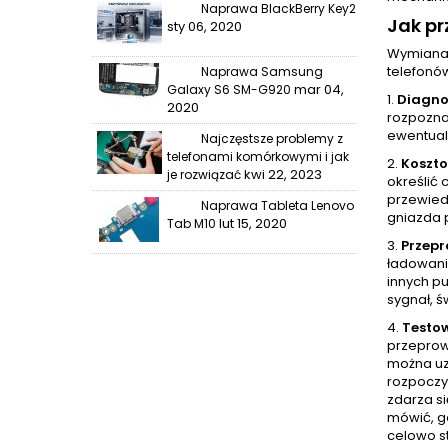
Naprawa BlackBerry Key2
Jak p
sty 06, 2020
Wymiana 
telefonó
Naprawa Samsung
mar 04,
Galaxy S6 SM-G920
1.
Diagno
2020
rozpoznan
ewentual
Najczęstsze problemy z
telefonami komórkowymi i jak
2.
Koszt
kwi 22, 2023
je rozwiązać
określić 
przewied
Naprawa Tableta Lenovo
gniazda 
lut 15, 2020
Tab M10
3.
Przep
ładowani
innych p
sygnał, ś
4.
Testo
przeprow
można uz
rozpoczy
zdarza si
mówić, gd
celowo s