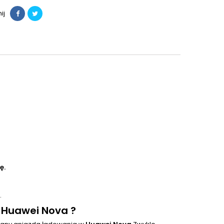
ij
ę.
.
 Huawei Nova ?