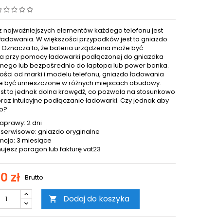
 najważniejszych elementów każdego telefonu jest
ładowania. W większości przypadków jest to gniazdo
. Oznacza to, że bateria urządzenia może być
 przy pomocy ładowarki podłączonej do gniazdka
znego lub bezpośrednio do laptopa lub power banka.
ości od marki i modelu telefonu, gniazdo ładowania
 być umieszczone w różnych miejscach obudowy.
est to jednak dolna krawędź, co pozwala na stosunkowo
oraz intuicyjne podłączanie ładowarki. Czy jednak aby
o?
aprawy: 2 dni
 serwisowe: gniazdo oryginalne
cja: 3 miesiące
ujesz paragon lub fakturę vat23
0 zł
Brutto
Dodaj do koszyka
