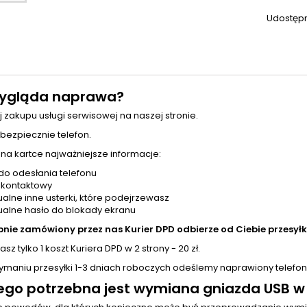
Udostępn
ygląda naprawa?
j zakupu usługi serwisowej na naszej stronie.
 bezpiecznie telefon.
 na kartce najważniejsze informacje:
do odesłania telefonu
 kontaktowy
alne inne usterki, które podejrzewasz
alne hasło do blokady ekranu
pnie zamówiony przez nas Kurier DPD odbierze od Ciebie przesyłk
sz tylko 1 koszt Kuriera DPD w 2 strony - 20 zł.
zymaniu przesyłki 1-3 dniach roboczych odeślemy naprawiony telefon
ego potrzebna jest wymiana gniazda USB w