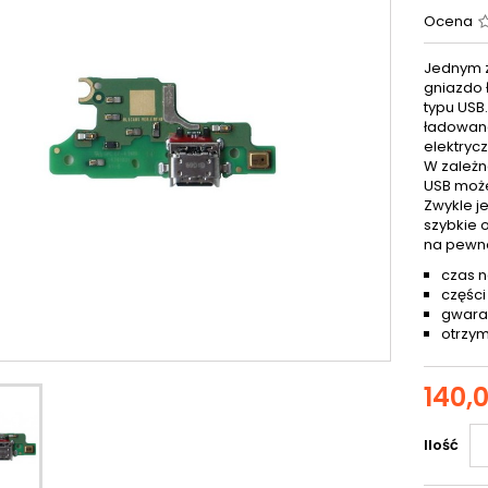
Ocena
Jednym z
gniazdo 
typu USB
ładowana
elektryc
W zależn
USB może
Zwykle j
szybkie 
na pewn
czas n
części
gwaran
otrzym
140,0
Ilość