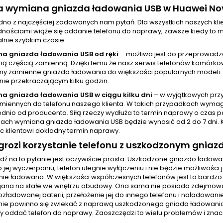
rwa wymiana gniazda ładowania USB w Huawei N
jedno z najczęściej zadawanych nam pytań. Dla wszystkich naszych 
nościami wiąże się oddanie telefonu do naprawy, zawsze kiedy to mo
nie szybkim czasie.
a gniazda ładowania USB od ręki
– możliwa jest do przeprowadz
 częścią zamienną. Dzięki temu że nasz serwis telefonów komórkowy
y zamienne gniazda ładowania do większości popularnych modeli.
nie przekraczającym kilku godzin.
a gniazda ładowania USB w ciągu kilku dni
– w wyjątkowych prz
amiennych do telefonu naszego klienta. W takich przypadkach wyma
dnio od producenta. Siłą rzeczy wydłuża to termin naprawy o czas p
ach wymiana gniazda ładowania USB będzie wynosić od 2 do 7 dni. 
c klientowi dokładny termin naprawy.
rozi korzystanie telefonu z uszkodzonym gnia
ź na to pytanie jest oczywiście prosta. Uszkodzone gniazdo ładow
Po jej wyczerpaniu, telefon ulegnie wyłączeniu i nie będzie możliwo
anie ładowana. W większości współczesnych telefonów jest to bardz
ejana na stałe we wnętrzu obudowy. Ona sama nie posiada zdejmowane
ozładowanej baterii, przełożenie jej do innego telefonu i naładowani
ie powinno się zwlekać z naprawą uszkodzonego gniada ładowania. O
ży oddać telefon do naprawy. Zaoszczędzi to wielu problemów i znac