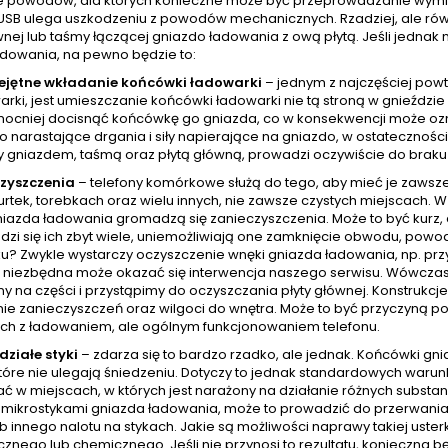
le powodów, dla których konieczne może być przeprowadzanie wym
USB ulega uszkodzeniu z powodów mechanicznych. Rzadziej, ale rów
wnej lub taśmy łączącej gniazdo ładowania z ową płytą. Jeśli jedna
adowania, na pewno będzie to:
ejętne wkładanie końcówki ładowarki
– jednym z najczęściej pow
arki, jest umieszczanie końcówki ładowarki nie tą stroną w gnieźdz
mocniej docisnąć końcówkę go gniazda, co w konsekwencji może ozna
o narastające drgania i siły napierające na gniazdo, w ostatecznoś
 gniazdem, taśmą oraz płytą główną, prowadzi oczywiście do braku
zyszczenia
– telefony komórkowe służą do tego, aby mieć je zawsz
urtek, torebkach oraz wielu innych, nie zawsze czystych miejscach.
azda ładowania gromadzą się zanieczyszczenia. Może to być kurz, al
zi się ich zbyt wiele, uniemożliwiają one zamknięcie obwodu, powod
u? Zwykle wystarczy oczyszczenie wnęki gniazda ładowania, np. prz
niezbędna może okazać się interwencja naszego serwisu. Wówczas
y na części i przystąpimy do oczyszczania płyty głównej. Konstrukcj
ie zanieczyszczeń oraz wilgoci do wnętra. Może to być przyczyną po
ch z ładowaniem, ale ogólnym funkcjonowaniem telefonu.
działe styki
– zdarza się to bardzo rzadko, ale jednak. Końcówki g
tóre nie ulegają śniedzeniu. Dotyczy to jednak standardowych warunkó
ć w miejscach, w których jest narażony na działanie różnych subst
z mikrostykami gniazda ładowania, może to prowadzić do przerwania 
ub innego nalotu na stykach. Jakie są możliwości naprawy takiej uste
znego lub chemicznego. Jeśli nie przynosi to rezultatu, konieczna