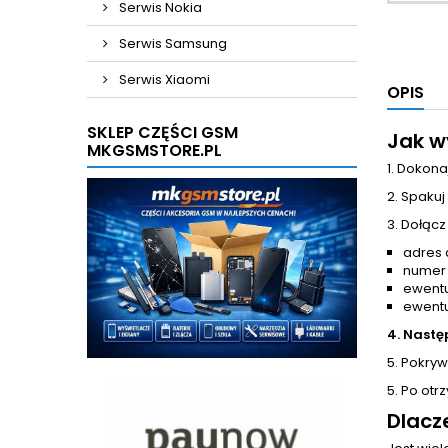
Serwis Nokia
Serwis Samsung
Serwis Xiaomi
OPIS
SKLEP CZĘŚCI GSM
Jak w
MKGSMSTORE.PL
1. Dokona
2. Spakuj
3. Dołącz
adres 
numer
ewentu
ewentu
4. Nastę
5. Pokrywa
5. Po otr
Dlacz