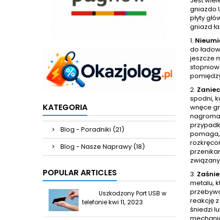
Jest wie
gniazdo 
płyty głó
gniazd ł
1.
Nieumi
do ładow
jeszcze 
stopniow
pomiędzy
2.
Zaniec
spodni, k
KATEGORIA
wnęce gni
nagromad
przypadk
Blog - Poradniki (21)
pomaga, 
rozkręcon
Blog - Nasze Naprawy (18)
przenikan
związany
POPULAR ARTICLES
3.
Zaśnie
metalu, k
przebywa
Uszkodzony Port USB w
reakcję 
kwi 11, 2023
telefonie
śniedzi l
mechanic