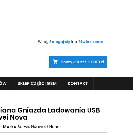
Witaj,
Zaloguj się
lub
Stwórz konto
shopping_cart
Koszyk:
0
szt. - 0,00 zł
PÓW
SKLEP CZĘŚCI GSM
KONTAKT
ana Gniazda Ładowania USB
ei Nova
Marka
Serwis Huawei / Honor