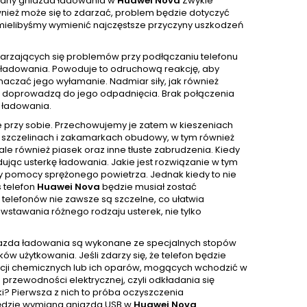
iany gniazda ładowania w
Huawei Nova
Zwykle
nież może się to zdarzać, problem będzie dotyczyć
k mielibyśmy wymienić najczęstsze przyczyny uszkodzeń
tarzających się problemów przy podłączaniu telefonu
ie ładowania. Powoduje to odruchową reakcję, aby
czać jego wyłamanie. Nadmiar siły, jak również
ci doprowadzą do jego odpadnięcia. Brak połączenia
 ładowania.
e przy sobie. Przechowujemy je zatem w kieszeniach
 W szczelinach i zakamarkach obudowy, w tym również
e również piasek oraz inne tłuste zabrudzenia. Kiedy
ując usterkę ładowania. Jakie jest rozwiązanie w tym
y pomocy sprężonego powietrza. Jednak kiedy to nie
 telefon
Huawei Nova
będzie musiał zostać
e telefonów nie zawsze są szczelne, co ułatwia
wstawania różnego rodzaju usterek, nie tylko
niazda ładowania są wykonane ze specjalnych stopów
w użytkowania. Jeśli zdarzy się, że telefon będzie
ancji chemicznych lub ich oparów, mogących wchodzić w
przewodności elektrycznej, czyli odkładania się
rki? Pierwsza z nich to próba oczyszczenia
 będzie wymiana gniazda USB w
Huawei Nova
.