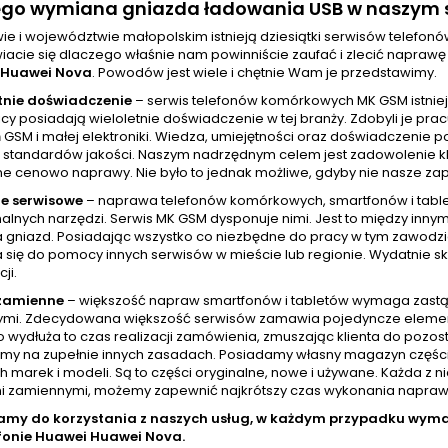
ego wymiana gniazda ładowania USB w naszym s
ie i województwie małopolskim istnieją dziesiątki serwisów telefo
iacie się dlaczego właśnie nam powinniście zaufać i zlecić napra
Huawei Nova
. Powodów jest wiele i chętnie Wam je przedstawimy.
tnie doświadczenie
– serwis telefonów komórkowych MK GSM istniej
cy posiadają wieloletnie doświadczenie w tej branży. Zdobyli je pr
GSM i małej elektroniki. Wiedza, umiejętności oraz doświadczenie p
standardów jakości. Naszym nadrzędnym celem jest zadowolenie klien
ne cenowo naprawy. Nie było to jednak możliwe, gdyby nie nasze zap
e serwisowe
– naprawa telefonów komórkowych, smartfonów i tablet
nalnych narzędzi. Serwis MK GSM dysponuje nimi. Jest to między inny
a gniazd. Posiadając wszystko co niezbędne do pracy w tym zawod
 się do pomocy innych serwisów w mieście lub regionie. Wydatnie skr
ji.
 zamienne
– większość napraw smartfonów i tabletów wymaga zastą
mi. Zdecydowana większość serwisów zamawia pojedyncze elementy w
wydłuża to czas realizacji zamówienia, zmuszając klienta do pozost
amy na zupełnie innych zasadach. Posiadamy własny magazyn częśc
h marek i modeli. Są to części oryginalne, nowe i używane. Każda z 
i zamiennymi, możemy zapewnić najkrótszy czas wykonania naprawy, 
amy do korzystania z naszych usług, w każdym przypadku wy
fonie
Huawei Huawei Nova.