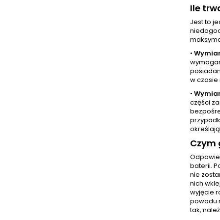
Ile t
Jest to 
niedogod
maksymal
•
Wymian
wymaganą
posiadam
w czasie 
•
Wymian
części z
bezpośre
przypadk
określają
Czym g
Odpowied
baterii. 
nie zost
nich wkl
wyjęcie r
powodu n
tak, nale