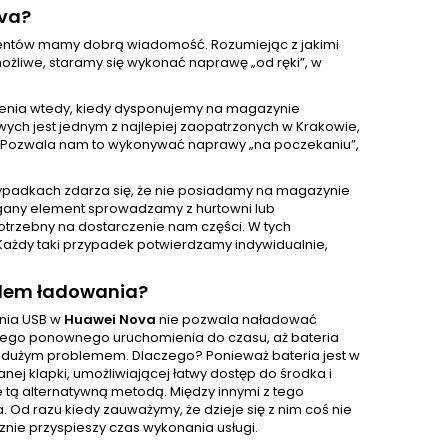
ova?
klientów mamy dobrą wiadomość. Rozumiejąc z jakimi
żliwe, staramy się wykonać naprawę „od ręki”, w
enia wtedy, kiedy dysponujemy na magazynie
ch jest jednym z najlepiej zaopatrzonych w Krakowie,
 Pozwala nam to wykonywać naprawy „na poczekaniu”,
ypadkach zdarza się, że nie posiadamy na magazynie
gany element sprowadzamy z hurtowni lub
otrzebny na dostarczenie nam części. W tych
Każdy taki przypadek potwierdzamy indywidualnie,
zdem ładowania?
ania USB w
Huawei Nova
nie pozwala naładować
ści jego ponownego uruchomienia do czasu, aż bateria
o dużym problemem. Dlaczego? Ponieważ bateria jest w
j klapki, umożliwiającej łatwy dostęp do środka i
e tą alternatywną metodą. Między innymi z tego
d razu kiedy zauważymy, że dzieje się z nim coś nie
znie przyspieszy czas wykonania usługi.