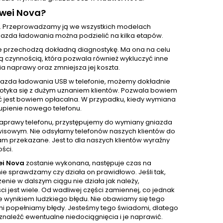
wei Nova?
. Przeprowadzamy ją we wszystkich modelach
azda ładowania można podzielić na kilka etapów.
e przechodzą dokładną diagnostykę. Ma ona na celu
ą czynnością, która pozwala również wykluczyć inne
 naprawy oraz zmniejsza jej koszta.
iazda ładowania USB w telefonie, możemy dokładnie
 spotyka się z dużym uznaniem klientów. Pozwala bowiem
ć jest bowiem opłacalna. W przypadku, kiedy wymiana
upienie nowego telefonu.
 naprawy telefonu, przystępujemy do wymiany gniazda
isowym. Nie odsyłamy telefonów naszych klientów do
m przekazane. Jest to dla naszych klientów wyraźny
ści.
i Nova
zostanie wykonana, następuje czas na
e sprawdzamy czy działa on prawidłowo. Jeśli tak,
nie w dalszym ciągu nie działa jak należy,
 jest wiele. Od wadliwej części zamiennej, co jednak
e wynikiem ludzkiego błędu. Nie obawiamy się tego
sami popełniamy błędy. Jesteśmy tego świadomi, dlatego
naleźć ewentualne niedociągnięcia i je naprawić.