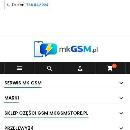
Telefon:
736 842 224
0



shopping_cart
SERWIS MK GSM
MARKI
SKLEP CZĘŚCI GSM MKGSMSTORE.PL
PRZELEWY24