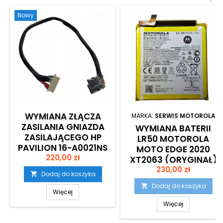
Nowy
WYMIANA ZŁĄCZA
MARKA:
SERWIS MOTOROLA
ZASILANIA GNIAZDA
WYMIANA BATERII
ZASILAJĄCEGO HP
LR50 MOTOROLA
PAVILION 16-A0021NS
MOTO EDGE 2020
Cena
220,00 zł
XT2063 (ORYGINAŁ)
Cena
230,00 zł
Dodaj do koszyka

Dodaj do koszyka

Więcej
Więcej