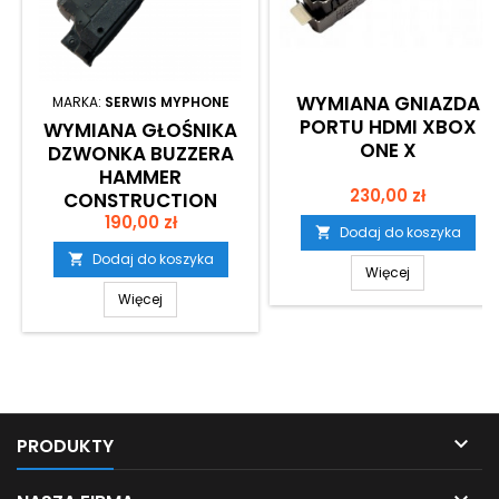
WYMIANA GNIAZDA
MARKA:
SERWIS MYPHONE
PORTU HDMI XBOX
WYMIANA GŁOŚNIKA
ONE X
DZWONKA BUZZERA
HAMMER
Cena
230,00 zł
CONSTRUCTION
Cena
190,00 zł
Dodaj do koszyka

Dodaj do koszyka

Więcej
Więcej

PRODUKTY