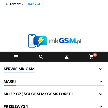
Telefon:
736 842 224
0



shopping_cart
SERWIS MK GSM
MARKI
SKLEP CZĘŚCI GSM MKGSMSTORE.PL
PRZELEWY24