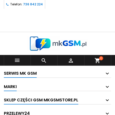
Telefon:
736 842 224
0



shopping_cart
SERWIS MK GSM
MARKI
SKLEP CZĘŚCI GSM MKGSMSTORE.PL
PRZELEWY24