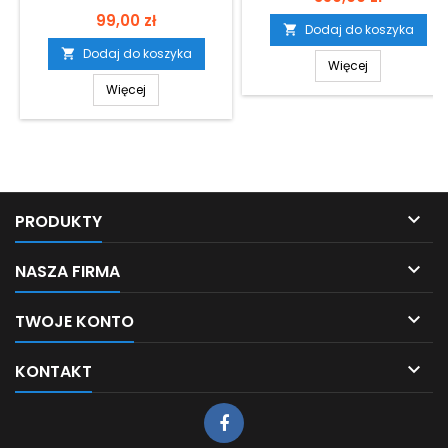
Cena
99,00 zł
Dodaj do koszyka

Dodaj do koszyka

Więcej
Więcej

PRODUKTY

NASZA FIRMA

TWOJE KONTO

KONTAKT