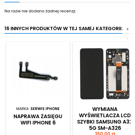
Na razie nie dodano żadnej recenzji.
16 INNYCH PRODUKTÓW W TEJ SAMEJ KATEGORII:
>
<
WYMIANA
MARKA:
SERWIS IPHONE
WYŚWIETLACZA LCD
NAPRAWA ZASIĘGU
SZYBKI SAMSUNG A32
WIFI IPHONE 6
5G SM-A326
Cena
(ORYGINALNY)
350,00 zł