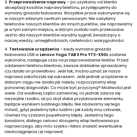
3.
Przeprowadzenie naprawy
– po uzyskaniu od klienta
akceptacji kosztów naprawy telefonu, przystępujemy do
wymiany gniazda ładowania. Wszystkie prace wykonywane są
w naszym własnym centrum serwisowym. Nie odsyłamy
telefonów naszych klientów do innych punktów, ale naprawiamy
je w tym samym miejscu, w którym zostało nam przekazane.
Jest to dla naszych klientów wyraźny sygnał, świadczący o
naszej wiedzy, umiejętnościach, rzetelności i wiarygodności.
4.
Testowanie urządzenia
– kiedy wymiana gniazda
ładowania USB w
Lenovo Yoga TAB 3 Pro YT3-X90L
zostanie
wykonana, następuje czas na przeprowadzenie testów. Przed
oddaniem telefonu klientowi, zawsze dokładnie sprawdzamy
czy działa on prawidłowo. Jeśli tak, można uznać że nasza
naprawa zakończyła się sukcesem. Jeśli jednak urządzenie w
dalszym ciągu nie działa jak należy, rozpoczynamy etap
ponownej diagnostyki. Co może być przyczyną? Możliwości jest
wiele. Od wadliwej części zamiennej, co jednak zdarza się
niezwykle rzadko, aż po zbyt słabe przylutowanie elementu,
będące wynikiem ludzkiego błędu. Nie obawiamy się tego
mówić, gdyż jesteśmy tylko ludźmi i jak każdy inny człowiek,
również my czasami popełniamy błędy. Jesteśmy tego
świadomi, dlatego celowo stosujemy etap testowania po
naprawczego, aby móc szybko i łatwo znaleźć ewentualne
niedociągnięcia i je naprawić.