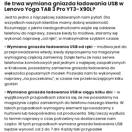
Ile trwa wymiana gniazda ładowania USB w
Lenovo Yoga TAB 3 Pro YT3-X90L?
Jest to jedno z najczęściej zadawanych nam pytań. Dla
wszystkich naszych klientów mamy dobrą wiadomość.
Rozumiejąc z jakimi niedogodnościami wiąże się oddanie
telefonu do naprawy, zawsze kiedy to możliwe, staramy się
wykonać naprawę „od ręki”, w maksymalnie szybkim czasie.
•
Wymiana gniazda ładowania USB od ręki
– możliwa jest do
przeprowadzenia wtedy, kiedy dysponujemy na magazynie
wymaganą częścią zamienną. Dzięki temu że nasz serwis
telefonów komórkowych jest jednym z najlepiej zaopatrzonych
w Krakowie, posiadamy zamienne gniazda ładowania do
większości popularnych modeli. Pozwala nam to wykonywać
naprawy „na poczekaniu”, w czasie nie przekraczającym kilku
godzin.
•
Wymiana gniazda ładowania USB w ciągu kilku dni
– w
wyjątkowych przypadkach zdarza się, że nie posiadamy na
magazynie części zamiennych do telefonu naszego klienta. W
takich przypadkach wymagany element sprowadzamy z
hurtowni lub bezpośrednio od producenta. Siłą rzeczy wydłuża
to termin naprawy o czas potrzebny na dostarczenie nam
części. W tych przypadkach wymiana gniazda ładowania USB
będzie wynosić od 2 do 7 dni. Każdy taki przypadek