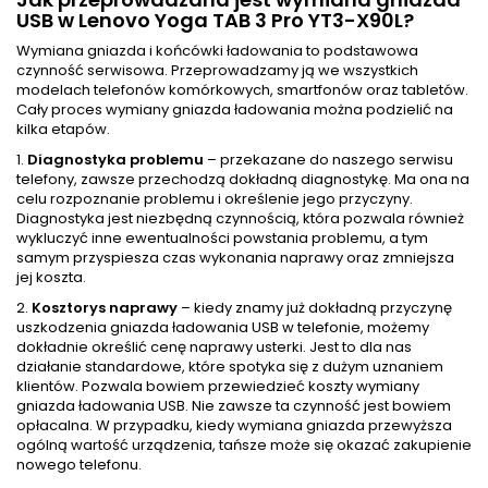
USB w Lenovo Yoga TAB 3 Pro YT3-X90L?
Wymiana gniazda i końcówki ładowania to podstawowa
czynność serwisowa. Przeprowadzamy ją we wszystkich
modelach telefonów komórkowych, smartfonów oraz tabletów.
Cały proces wymiany gniazda ładowania można podzielić na
kilka etapów.
1.
Diagnostyka problemu
– przekazane do naszego serwisu
telefony, zawsze przechodzą dokładną diagnostykę. Ma ona na
celu rozpoznanie problemu i określenie jego przyczyny.
Diagnostyka jest niezbędną czynnością, która pozwala również
wykluczyć inne ewentualności powstania problemu, a tym
samym przyspiesza czas wykonania naprawy oraz zmniejsza
jej koszta.
2.
Kosztorys naprawy
– kiedy znamy już dokładną przyczynę
uszkodzenia gniazda ładowania USB w telefonie, możemy
dokładnie określić cenę naprawy usterki. Jest to dla nas
działanie standardowe, które spotyka się z dużym uznaniem
klientów. Pozwala bowiem przewiedzieć koszty wymiany
gniazda ładowania USB. Nie zawsze ta czynność jest bowiem
opłacalna. W przypadku, kiedy wymiana gniazda przewyższa
ogólną wartość urządzenia, tańsze może się okazać zakupienie
nowego telefonu.