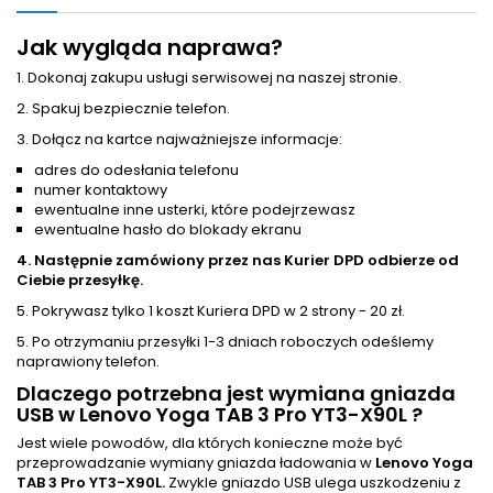
Jak wygląda naprawa?
1. Dokonaj zakupu usługi serwisowej na naszej stronie.
2. Spakuj bezpiecznie telefon.
3. Dołącz na kartce najważniejsze informacje:
adres do odesłania telefonu
numer kontaktowy
ewentualne inne usterki, które podejrzewasz
ewentualne hasło do blokady ekranu
4. Następnie zamówiony przez nas Kurier DPD odbierze od
Ciebie przesyłkę.
5. Pokrywasz tylko 1 koszt Kuriera DPD w 2 strony - 20 zł.
5. Po otrzymaniu przesyłki 1-3 dniach roboczych odeślemy
naprawiony telefon.
Dlaczego potrzebna jest wymiana gniazda
USB w Lenovo Yoga TAB 3 Pro YT3-X90L ?
Jest wiele powodów, dla których konieczne może być
przeprowadzanie wymiany gniazda ładowania w
Lenovo Yoga
TAB 3 Pro YT3-X90L.
Zwykle gniazdo USB ulega uszkodzeniu z