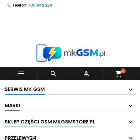
Telefon:
736 842 224
0



shopping_cart
SERWIS MK GSM
MARKI
SKLEP CZĘŚCI GSM MKGSMSTORE.PL
PRZELEWY24