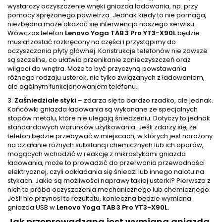
wystarczy oczyszczenie wnęki gniazda ładowania, np. przy
pomocy sprężonego powietrza. Jednak kiedy to nie pomaga,
niezbędna może okazać się interwencja naszego serwisu.
Wówczas telefon
Lenovo Yoga TAB 3 Pro YT3-X90L
będzie
musiał zostać rozkręcony na części i przystąpimy do
oczyszczania płyty głównej. Konstrukcje telefonów nie zawsze
są szczelne, co ułatwia przenikanie zanieczyszczeń oraz
wilgoci do wnętra. Może to być przyczyną powstawania
różnego rodzaju usterek, nie tylko związanych z ładowaniem,
ale ogólnym funkcjonowaniem telefonu.
3.
Zaśniedziałe styki
– zdarza się to bardzo rzadko, ale jednak.
Końcówki gniazda ładowania są wykonane ze specjalnych
stopów metalu, które nie ulegają śniedzeniu. Dotyczy to jednak
standardowych warunków użytkowania. Jeśli zdarzy się, że
telefon będzie przebywać w miejscach, w których jest narażony
na działanie różnych substancji chemicznych lub ich oparów,
mogących wchodzić w reakcję z mikrostykami gniazda
ładowania, może to prowadzić do przerwania przewodności
elektrycznej, czyli odkładania się śniedzi lub innego nalotu na
stykach. Jakie są możliwości naprawy takiej usterki? Pierwsza z
nich to próba oczyszczenia mechanicznego lub chemicznego.
Jeśli nie przynosi to rezultatu, konieczna będzie wymiana
gniazda USB w
Lenovo Yoga TAB 3 Pro YT3-X90L.
Jak przeprowadzana jest wymiana gniazda