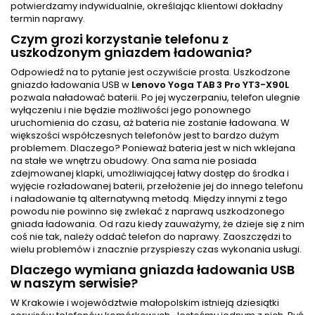
potwierdzamy indywidualnie, określając klientowi dokładny
termin naprawy.
Czym grozi korzystanie telefonu z
uszkodzonym gniazdem ładowania?
Odpowiedź na to pytanie jest oczywiście prosta. Uszkodzone
gniazdo ładowania USB w
Lenovo Yoga TAB 3 Pro YT3-X90L
pozwala naładować baterii. Po jej wyczerpaniu, telefon ulegnie
wyłączeniu i nie będzie możliwości jego ponownego
uruchomienia do czasu, aż bateria nie zostanie ładowana. W
większości współczesnych telefonów jest to bardzo dużym
problemem. Dlaczego? Ponieważ bateria jest w nich wklejana
na stałe we wnętrzu obudowy. Ona sama nie posiada
zdejmowanej klapki, umożliwiającej łatwy dostęp do środka i
wyjęcie rozładowanej baterii, przełożenie jej do innego telefonu
i naładowanie tą alternatywną metodą. Między innymi z tego
powodu nie powinno się zwlekać z naprawą uszkodzonego
gniada ładowania. Od razu kiedy zauważymy, że dzieje się z nim
coś nie tak, należy oddać telefon do naprawy. Zaoszczędzi to
wielu problemów i znacznie przyspieszy czas wykonania usługi.
Dlaczego wymiana gniazda ładowania USB
w naszym serwisie?
W Krakowie i województwie małopolskim istnieją dziesiątki