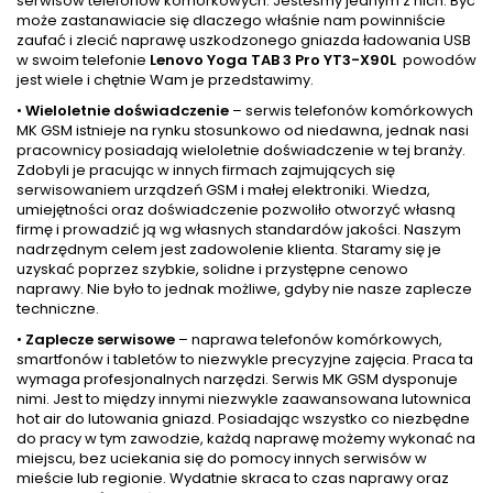
serwisów telefonów komórkowych. Jesteśmy jednym z nich. Być
może zastanawiacie się dlaczego właśnie nam powinniście
zaufać i zlecić naprawę uszkodzonego gniazda ładowania USB
w swoim telefonie
Lenovo Yoga TAB 3 Pro YT3-X90L
powodów
jest wiele i chętnie Wam je przedstawimy.
•
Wieloletnie doświadczenie
– serwis telefonów komórkowych
MK GSM istnieje na rynku stosunkowo od niedawna, jednak nasi
pracownicy posiadają wieloletnie doświadczenie w tej branży.
Zdobyli je pracując w innych firmach zajmujących się
serwisowaniem urządzeń GSM i małej elektroniki. Wiedza,
umiejętności oraz doświadczenie pozwoliło otworzyć własną
firmę i prowadzić ją wg własnych standardów jakości. Naszym
nadrzędnym celem jest zadowolenie klienta. Staramy się je
uzyskać poprzez szybkie, solidne i przystępne cenowo
naprawy. Nie było to jednak możliwe, gdyby nie nasze zaplecze
techniczne.
•
Zaplecze serwisowe
– naprawa telefonów komórkowych,
smartfonów i tabletów to niezwykle precyzyjne zajęcia. Praca ta
wymaga profesjonalnych narzędzi. Serwis MK GSM dysponuje
nimi. Jest to między innymi niezwykle zaawansowana lutownica
hot air do lutowania gniazd. Posiadając wszystko co niezbędne
do pracy w tym zawodzie, każdą naprawę możemy wykonać na
miejscu, bez uciekania się do pomocy innych serwisów w
mieście lub regionie. Wydatnie skraca to czas naprawy oraz