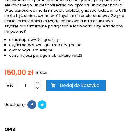
elektrycznego lub bezpośrednio do laptopa lub power banka.
W zależności od marki i modelu tableta, gniazdo ładowania USB
może być umieszczone w różnych miejscach obudowy. Zwykle
jest to jednak dolna krawędź, co pozwala na stosunkowo
szybkie oraz intuicyjne podłączanie ładowarki. Czy jednak aby
na pewno?
czas naprawy: 24 godziny
części serwisowe: gniazdo oryginalne
gwarancja: 3 miesiące
otrzymujesz paragon lub fakturę vat23
150,00 zł
Brutto
Dodaj do koszyka
Ilość

Udostępnij
OPIS