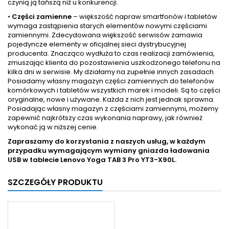
czynią ją tańszą niż u konkurencji.
•
Części zamienne
– większość napraw smartfonów i tabletów
wymaga zastąpienia starych elementów nowymi częściami
zamiennymi. Zdecydowana większość serwisów zamawia
pojedyncze elementy w oficjalnej sieci dystrybucyjnej
producenta. Znacząco wydłuża to czas realizacji zamówienia,
zmuszając klienta do pozostawienia uszkodzonego telefonu na
kilka dni w serwisie. My działamy na zupełnie innych zasadach.
Posiadamy własny magazyn części zamiennych do telefonów
komórkowych i tabletów wszystkich marek i modeli. Są to części
oryginalne, nowe i używane. Każda z nich jest jednak sprawna.
Posiadając własny magazyn z częściami zamiennymi, możemy
zapewnić najkrótszy czas wykonania naprawy, jak również
wykonać ją w niższej cenie.
Zapraszamy do korzystania z naszych usług, w każdym
przypadku wymagającym wymiany gniazda ładowania
USB w tablecie
Lenovo Yoga TAB 3 Pro YT3-X90L.
SZCZEGÓŁY PRODUKTU