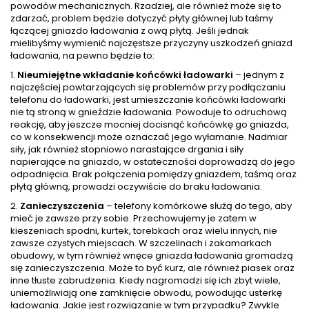
powodów mechanicznych. Rzadziej, ale również może się to
zdarzać, problem będzie dotyczyć płyty głównej lub taśmy
łączącej gniazdo ładowania z ową płytą. Jeśli jednak
mielibyśmy wymienić najczęstsze przyczyny uszkodzeń gniazd
ładowania, na pewno będzie to:
1.
Nieumiejętne wkładanie końcówki ładowarki
– jednym z
najczęściej powtarzających się problemów przy podłączaniu
telefonu do ładowarki, jest umieszczanie końcówki ładowarki
nie tą stroną w gnieździe ładowania. Powoduje to odruchową
reakcję, aby jeszcze mocniej docisnąć końcówkę go gniazda,
co w konsekwencji może oznaczać jego wyłamanie. Nadmiar
siły, jak również stopniowo narastające drgania i siły
napierające na gniazdo, w ostateczności doprowadzą do jego
odpadnięcia. Brak połączenia pomiędzy gniazdem, taśmą oraz
płytą główną, prowadzi oczywiście do braku ładowania.
2.
Zanieczyszczenia
– telefony komórkowe służą do tego, aby
mieć je zawsze przy sobie. Przechowujemy je zatem w
kieszeniach spodni, kurtek, torebkach oraz wielu innych, nie
zawsze czystych miejscach. W szczelinach i zakamarkach
obudowy, w tym również wnęce gniazda ładowania gromadzą
się zanieczyszczenia. Może to być kurz, ale również piasek oraz
inne tłuste zabrudzenia. Kiedy nagromadzi się ich zbyt wiele,
uniemożliwiają one zamknięcie obwodu, powodując usterkę
ładowania. Jakie jest rozwiązanie w tym przypadku? Zwykle