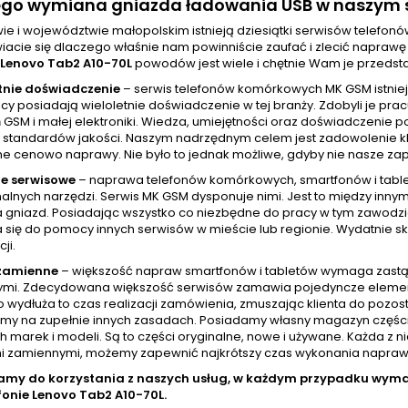
ego wymiana gniazda ładowania USB w naszym s
ie i województwie małopolskim istnieją dziesiątki serwisów telefo
iacie się dlaczego właśnie nam powinniście zaufać i zlecić napra
Lenovo Tab2 A10-70L
powodów jest wiele i chętnie Wam je przeds
tnie doświadczenie
– serwis telefonów komórkowych MK GSM istniej
cy posiadają wieloletnie doświadczenie w tej branży. Zdobyli je pr
GSM i małej elektroniki. Wiedza, umiejętności oraz doświadczenie p
standardów jakości. Naszym nadrzędnym celem jest zadowolenie klien
ne cenowo naprawy. Nie było to jednak możliwe, gdyby nie nasze zap
e serwisowe
– naprawa telefonów komórkowych, smartfonów i tablet
nalnych narzędzi. Serwis MK GSM dysponuje nimi. Jest to między inny
a gniazd. Posiadając wszystko co niezbędne do pracy w tym zawod
 się do pomocy innych serwisów w mieście lub regionie. Wydatnie skr
ji.
 zamienne
– większość napraw smartfonów i tabletów wymaga zastą
mi. Zdecydowana większość serwisów zamawia pojedyncze elementy w
wydłuża to czas realizacji zamówienia, zmuszając klienta do pozost
amy na zupełnie innych zasadach. Posiadamy własny magazyn częśc
h marek i modeli. Są to części oryginalne, nowe i używane. Każda z 
i zamiennymi, możemy zapewnić najkrótszy czas wykonania naprawy, 
amy do korzystania z naszych usług, w każdym przypadku wy
fonie
Lenovo Tab2 A10-70L.