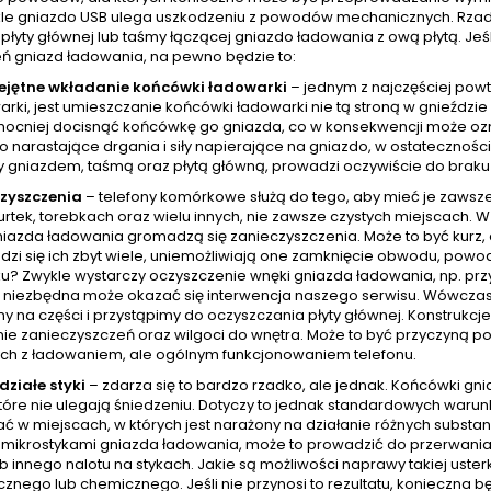
e gniazdo USB ulega uszkodzeniu z powodów mechanicznych. Rzadzie
płyty głównej lub taśmy łączącej gniazdo ładowania z ową płytą. Je
ń gniazd ładowania, na pewno będzie to:
ejętne wkładanie końcówki ładowarki
– jednym z najczęściej pow
arki, jest umieszczanie końcówki ładowarki nie tą stroną w gnieźdz
mocniej docisnąć końcówkę go gniazda, co w konsekwencji może ozna
o narastające drgania i siły napierające na gniazdo, w ostatecznoś
 gniazdem, taśmą oraz płytą główną, prowadzi oczywiście do braku
zyszczenia
– telefony komórkowe służą do tego, aby mieć je zawsz
urtek, torebkach oraz wielu innych, nie zawsze czystych miejscach.
azda ładowania gromadzą się zanieczyszczenia. Może to być kurz, al
zi się ich zbyt wiele, uniemożliwiają one zamknięcie obwodu, powod
u? Zwykle wystarczy oczyszczenie wnęki gniazda ładowania, np. prz
niezbędna może okazać się interwencja naszego serwisu. Wówczas
y na części i przystąpimy do oczyszczania płyty głównej. Konstrukcj
ie zanieczyszczeń oraz wilgoci do wnętra. Może to być przyczyną po
ch z ładowaniem, ale ogólnym funkcjonowaniem telefonu.
działe styki
– zdarza się to bardzo rzadko, ale jednak. Końcówki g
tóre nie ulegają śniedzeniu. Dotyczy to jednak standardowych warunkó
ć w miejscach, w których jest narażony na działanie różnych subst
z mikrostykami gniazda ładowania, może to prowadzić do przerwania 
ub innego nalotu na stykach. Jakie są możliwości naprawy takiej uste
znego lub chemicznego. Jeśli nie przynosi to rezultatu, konieczna