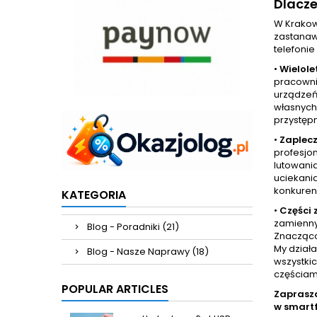
Dlacz
W Krakow
zastanaw
telefonie
•
Wielole
pracowni
urządzeń 
własnych 
przystęp
•
Zaplecz
profesjo
lutowani
uciekania
konkurenc
KATEGORIA
•
Części
zamienny
Blog - Poradniki (21)
Znacząco 
My dział
Blog - Nasze Naprawy (18)
wszystkic
częściam
POPULAR ARTICLES
Zaprasz
w smart