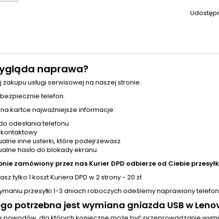
Udostępn
ygląda naprawa?
j zakupu usługi serwisowej na naszej stronie.
 bezpiecznie telefon.
 na kartce najważniejsze informacje:
do odesłania telefonu
 kontaktowy
alne inne usterki, które podejrzewasz
alne hasło do blokady ekranu
pnie zamówiony przez nas Kurier DPD odbierze od Ciebie przesyłk
sz tylko 1 koszt Kuriera DPD w 2 strony - 20 zł.
zymaniu przesyłki 1-3 dniach roboczych odeślemy naprawiony telefon
go potrzebna jest wymiana gniazda USB w Leno
le powodów, dla których konieczne może być przeprowadzanie wym