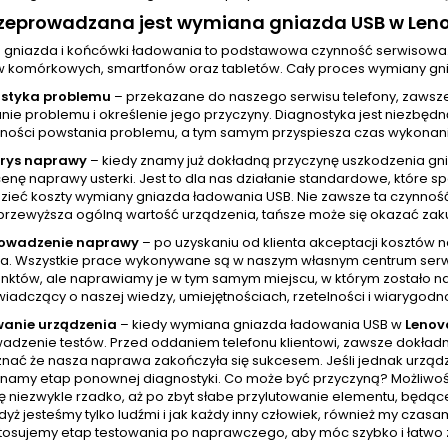
rzeprowadzana jest wymiana gniazda USB w Len
gniazda i końcówki ładowania to podstawowa czynność serwisowa
w komórkowych, smartfonów oraz tabletów. Cały proces wymiany gni
styka problemu
– przekazane do naszego serwisu telefony, zawsz
ie problemu i określenie jego przyczyny. Diagnostyka jest niezbędn
ności powstania problemu, a tym samym przyspiesza czas wykonania
orys naprawy
– kiedy znamy już dokładną przyczynę uszkodzenia gn
cenę naprawy usterki. Jest to dla nas działanie standardowe, które
zieć koszty wymiany gniazda ładowania USB. Nie zawsze ta czynnoś
przewyższa ogólną wartość urządzenia, tańsze może się okazać zak
rowadzenie naprawy
– po uzyskaniu od klienta akceptacji kosztów
a. Wszystkie prace wykonywane są w naszym własnym centrum serw
unktów, ale naprawiamy je w tym samym miejscu, w którym zostało na
wiadczący o naszej wiedzy, umiejętnościach, rzetelności i wiarygodno
wanie urządzenia
– kiedy wymiana gniazda ładowania USB w
Lenov
adzenie testów. Przed oddaniem telefonu klientowi, zawsze dokładni
nać że nasza naprawa zakończyła się sukcesem. Jeśli jednak urządze
namy etap ponownej diagnostyki. Co może być przyczyną? Możliwości
ę niezwykle rzadko, aż po zbyt słabe przylutowanie elementu, będąc
yż jesteśmy tylko ludźmi i jak każdy inny człowiek, również my cza
tosujemy etap testowania po naprawczego, aby móc szybko i łatwo z