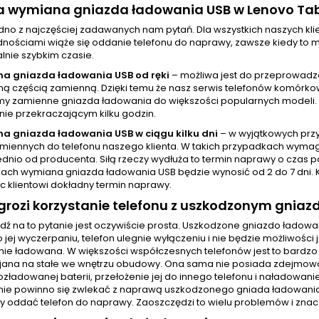
wa wymiana gniazda ładowania USB w Lenovo Ta
jedno z najczęściej zadawanych nam pytań. Dla wszystkich naszych 
nościami wiąże się oddanie telefonu do naprawy, zawsze kiedy to mo
nie szybkim czasie.
a gniazda ładowania USB od ręki
– możliwa jest do przeprowadz
 częścią zamienną. Dzięki temu że nasz serwis telefonów komórkowy
y zamienne gniazda ładowania do większości popularnych modeli.
nie przekraczającym kilku godzin.
a gniazda ładowania USB w ciągu kilku dni
– w wyjątkowych prz
amiennych do telefonu naszego klienta. W takich przypadkach wyma
dnio od producenta. Siłą rzeczy wydłuża to termin naprawy o czas p
ach wymiana gniazda ładowania USB będzie wynosić od 2 do 7 dni. 
c klientowi dokładny termin naprawy.
rozi korzystanie telefonu z uszkodzonym gnia
ź na to pytanie jest oczywiście prosta. Uszkodzone gniazdo ładow
Po jej wyczerpaniu, telefon ulegnie wyłączeniu i nie będzie możliwo
anie ładowana. W większości współczesnych telefonów jest to bardz
ejana na stałe we wnętrzu obudowy. Ona sama nie posiada zdejmowane
ozładowanej baterii, przełożenie jej do innego telefonu i naładowani
ie powinno się zwlekać z naprawą uszkodzonego gniada ładowania. O
ży oddać telefon do naprawy. Zaoszczędzi to wielu problemów i znac