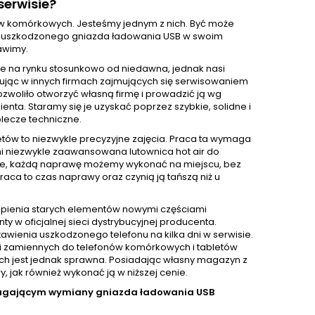
erwisie?
nów komórkowych. Jesteśmy jednym z nich. Być może
wę uszkodzonego gniazda ładowania USB w swoim
tawimy.
e na rynku stosunkowo od niedawna, jednak nasi
acując w innych firmach zajmujących się serwisowaniem
ozwoliło otworzyć własną firmę i prowadzić ją wg
ta. Staramy się je uzyskać poprzez szybkie, solidne i
lecze techniczne.
ów to niezwykle precyzyjne zajęcia. Praca ta wymaga
mi niezwykle zaawansowana lutownica hot air do
zie, każdą naprawę możemy wykonać na miejscu, bez
aca to czas naprawy oraz czynią ją tańszą niż u
pienia starych elementów nowymi częściami
 oficjalnej sieci dystrybucyjnej producenta.
awienia uszkodzonego telefonu na kilka dni w serwisie.
i zamiennych do telefonów komórkowych i tabletów
nich jest jednak sprawna. Posiadając własny magazyn z
jak również wykonać ją w niższej cenie.
magającym wymiany gniazda ładowania USB