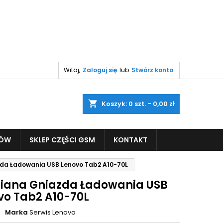
Witaj,
Zaloguj się
lub
Stwórz konto
shopping_cart
Koszyk:
0
szt. - 0,00 zł
PÓW
SKLEP CZĘŚCI GSM
KONTAKT
da Ładowania USB Lenovo Tab2 A10-70L
ana Gniazda Ładowania USB
vo Tab2 A10-70L
Marka
Serwis Lenovo