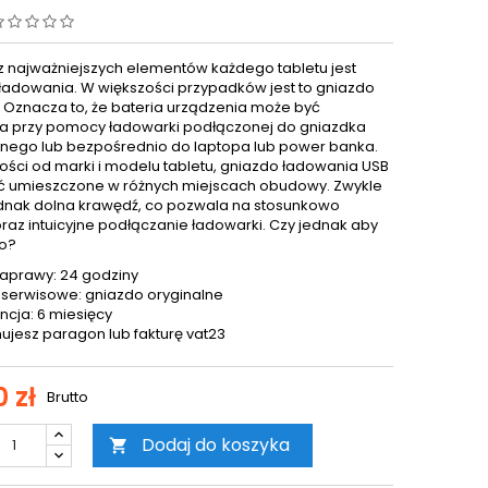
 najważniejszych elementów każdego tabletu jest
ładowania. W większości przypadków jest to gniazdo
. Oznacza to, że bateria urządzenia może być
 przy pomocy ładowarki podłączonej do gniazdka
znego lub bezpośrednio do laptopa lub power banka.
ości od marki i modelu tabletu, gniazdo ładowania USB
 umieszczone w różnych miejscach obudowy. Zwykle
jednak dolna krawędź, co pozwala na stosunkowo
oraz intuicyjne podłączanie ładowarki. Czy jednak aby
o?
aprawy: 24 godziny
 serwisowe: gniazdo oryginalne
cja: 6 miesięcy
ujesz paragon lub fakturę vat23
0 zł
Brutto
Dodaj do koszyka
