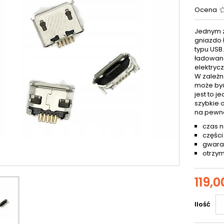
Ocena
Jednym z
gniazdo 
typu USB
ładowana
elektryc
W zależn
może być
jest to 
szybkie 
na pewn
czas n
części
gwaran
otrzym
119,0
Ilość