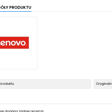
GÓŁY PRODUKTU
produktu
Oryginaln
nie dodano żadnej recenzji.