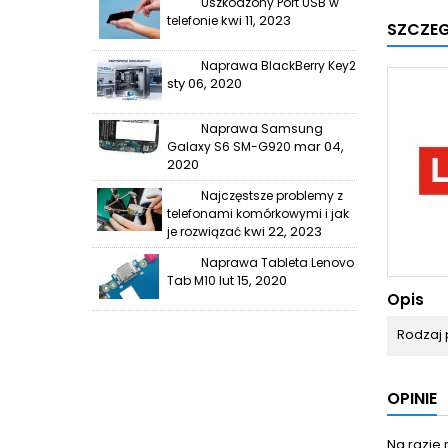
Uszkodzony Port USB w
kwi 11, 2023
telefonie
SZCZE
Naprawa BlackBerry Key2
sty 06, 2020
Naprawa Samsung
mar 04,
Galaxy S6 SM-G920
2020
Najczęstsze problemy z
telefonami komórkowymi i jak
kwi 22, 2023
je rozwiązać
Naprawa Tableta Lenovo
lut 15, 2020
Tab M10
Opis
Rodzaj 
OPINIE
Na razie 