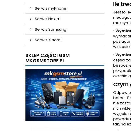
Ile tr
Serwis myPhone
Jest to 
niedogod
Serwis Nokia
maksymal
Serwis Samsung
•
Wymian
wymaganą
Serwis Xiaomi
posiadam
w czasie 
SKLEP CZĘŚCI GSM
•
Wymian
MKGSMSTORE.PL
części z
bezpośre
przypadk
określają
Czym g
Odpowied
baterii. 
nie zost
nich wkl
wyjęcie r
powodu n
tak, nale