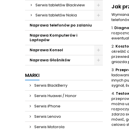
Serwis tabletów Blackview
Jak p
Wymiana 
Serwis tabletów Nokia
telefonó
Naprawa telefonów po zalaniu
1.
Diagno
rozpoznan
Naprawa Komputerów i
ewentual
Laptopów
2.
Koszt
Naprawa Konsol
określić 
przewied
Naprawa Głośników
gniazda 
3.
Przep
MARKI
ładowani
innych p
Serwis BlackBerry
sygnał, ś
4.
Testo
Serwis Huawei / Honor
przeprow
można uz
Serwis iPhone
rozpoczy
zdarza si
Serwis Lenovo
mówić, gd
celowo s
Serwis Motorola