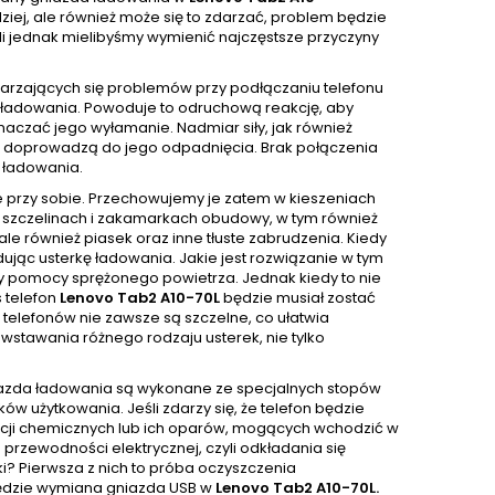
j, ale również może się to zdarzać, problem będzie
śli jednak mielibyśmy wymienić najczęstsze przyczyny
tarzających się problemów przy podłączaniu telefonu
ie ładowania. Powoduje to odruchową reakcję, aby
czać jego wyłamanie. Nadmiar siły, jak również
ci doprowadzą do jego odpadnięcia. Brak połączenia
 ładowania.
e przy sobie. Przechowujemy je zatem w kieszeniach
 W szczelinach i zakamarkach obudowy, w tym również
e również piasek oraz inne tłuste zabrudzenia. Kiedy
ując usterkę ładowania. Jakie jest rozwiązanie w tym
y pomocy sprężonego powietrza. Jednak kiedy to nie
 telefon
Lenovo Tab2 A10-70L
będzie musiał zostać
e telefonów nie zawsze są szczelne, co ułatwia
wstawania różnego rodzaju usterek, nie tylko
niazda ładowania są wykonane ze specjalnych stopów
w użytkowania. Jeśli zdarzy się, że telefon będzie
ancji chemicznych lub ich oparów, mogących wchodzić w
przewodności elektrycznej, czyli odkładania się
rki? Pierwsza z nich to próba oczyszczenia
 będzie wymiana gniazda USB w
Lenovo Tab2 A10-70L.