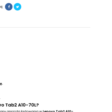
ij
ę.
.
vo Tab2 A10-70L?
iany gniazda ładowania w
Lenovo Tab2 A10-