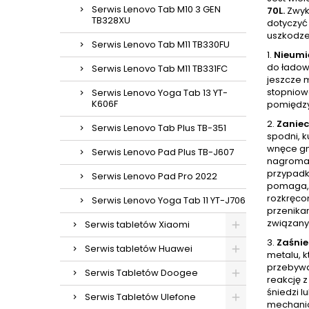
Serwis Lenovo Tab M10 3 GEN
70L.
Zwykl
TB328XU
dotyczyć 
uszkodze
Serwis Lenovo Tab M11 TB330FU
1.
Nieumi
do ładow
Serwis Lenovo Tab M11 TB331FC
jeszcze 
stopniow
Serwis Lenovo Yoga Tab 13 YT-
K606F
pomiędzy
2.
Zaniec
Serwis Lenovo Tab Plus TB-351
spodni, k
wnęce gni
Serwis Lenovo Pad Plus TB-J607
nagromad
przypadk
Serwis Lenovo Pad Pro 2022
pomaga, 
rozkręcon
Serwis Lenovo Yoga Tab 11 YT-J706
przenikan
związany
Serwis tabletów Xiaomi
3.
Zaśnie
Serwis tabletów Huawei
metalu, k
przebywa
Serwis Tabletów Doogee
reakcję 
śniedzi l
Serwis Tabletów Ulefone
mechanic