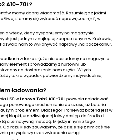
b2 A10-70L?
klientów mamy dobrą wiadomość. Rozumiejąc z jakimi
żliwe, staramy się wykonać naprawę „od ręki”, w
enia wtedy, kiedy dysponujemy na magazynie
ch jest jednym z najlepiej zaopatrzonych w Krakowie,
 Pozwala nam to wykonywać naprawy „na poczekaniu”,
ypadkach zdarza się, że nie posiadamy na magazynie
gany element sprowadzamy z hurtowni lub
otrzebny na dostarczenie nam części. W tych
Każdy taki przypadek potwierdzamy indywidualnie,
zdem ładowania?
ania USB w
Lenovo Tab2 A10-70L
pozwala naładować
ści jego ponownego uruchomienia do czasu, aż bateria
o dużym problemem. Dlaczego? Ponieważ bateria jest w
j klapki, umożliwiającej łatwy dostęp do środka i
e tą alternatywną metodą. Między innymi z tego
d razu kiedy zauważymy, że dzieje się z nim coś nie
znie przyspieszy czas wykonania usługi.