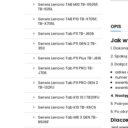
Serwis Lenovo TAB M10 TB-X505F,
TB-505L
Serwis Lenovo TAB P10 TB-X705F,
TB-X705L
OPIS
Serwis Lenovo Tab P11 TB-J606
Jak w
Serwis Lenovo Tab P11 GEN 2 TB-
350
1. Dokona
2. Spakuj
Serwis Lenovo Tab P11 Plus TB-J616
3. Dołącz
Serwis Lenovo Tab P11 PRO TB-
adres 
J706
numer
ewentu
Serwis Lenovo Tab P11 PRO GEN 2
TB-132FU
ewentu
4. Nastę
Serwis Lenovo Tab K10 10.1 TB311FU
5. Pokrywa
Serwis Lenovo Tab K10 TB-X6C6
5. Po otr
Serwis Lenovo Tab M8 3 GEN TB-
Dlacze
8506F
Jest wie