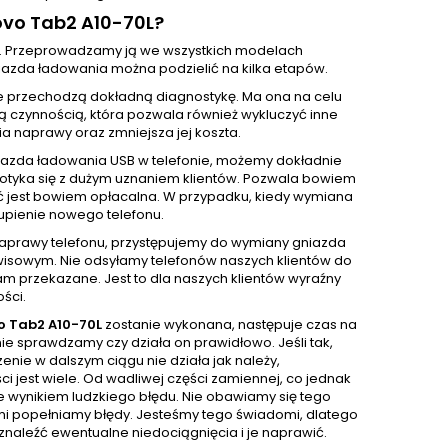
ovo Tab2 A10-70L?
. Przeprowadzamy ją we wszystkich modelach
azda ładowania można podzielić na kilka etapów.
e przechodzą dokładną diagnostykę. Ma ona na celu
ą czynnością, która pozwala również wykluczyć inne
 naprawy oraz zmniejsza jej koszta.
iazda ładowania USB w telefonie, możemy dokładnie
 spotyka się z dużym uznaniem klientów. Pozwala bowiem
ć jest bowiem opłacalna. W przypadku, kiedy wymiana
upienie nowego telefonu.
 naprawy telefonu, przystępujemy do wymiany gniazda
isowym. Nie odsyłamy telefonów naszych klientów do
m przekazane. Jest to dla naszych klientów wyraźny
ści.
o Tab2 A10-70L
zostanie wykonana, następuje czas na
e sprawdzamy czy działa on prawidłowo. Jeśli tak,
nie w dalszym ciągu nie działa jak należy,
 jest wiele. Od wadliwej części zamiennej, co jednak
e wynikiem ludzkiego błędu. Nie obawiamy się tego
sami popełniamy błędy. Jesteśmy tego świadomi, dlatego
naleźć ewentualne niedociągnięcia i je naprawić.