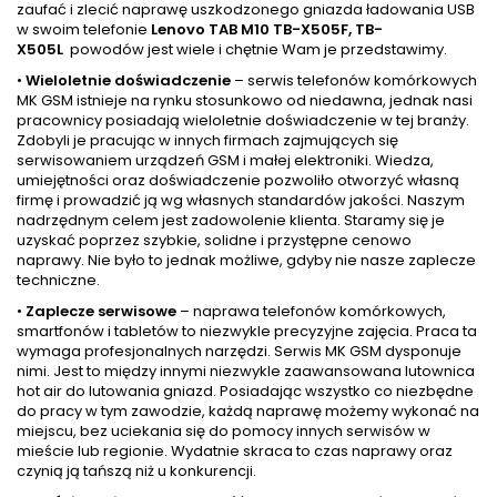
zaufać i zlecić naprawę uszkodzonego gniazda ładowania USB
w swoim telefonie
Lenovo TAB M10 TB-X505F, TB-
X505L
powodów jest wiele i chętnie Wam je przedstawimy.
•
Wieloletnie doświadczenie
– serwis telefonów komórkowych
MK GSM istnieje na rynku stosunkowo od niedawna, jednak nasi
pracownicy posiadają wieloletnie doświadczenie w tej branży.
Zdobyli je pracując w innych firmach zajmujących się
serwisowaniem urządzeń GSM i małej elektroniki. Wiedza,
umiejętności oraz doświadczenie pozwoliło otworzyć własną
firmę i prowadzić ją wg własnych standardów jakości. Naszym
nadrzędnym celem jest zadowolenie klienta. Staramy się je
uzyskać poprzez szybkie, solidne i przystępne cenowo
naprawy. Nie było to jednak możliwe, gdyby nie nasze zaplecze
techniczne.
•
Zaplecze serwisowe
– naprawa telefonów komórkowych,
smartfonów i tabletów to niezwykle precyzyjne zajęcia. Praca ta
wymaga profesjonalnych narzędzi. Serwis MK GSM dysponuje
nimi. Jest to między innymi niezwykle zaawansowana lutownica
hot air do lutowania gniazd. Posiadając wszystko co niezbędne
do pracy w tym zawodzie, każdą naprawę możemy wykonać na
miejscu, bez uciekania się do pomocy innych serwisów w
mieście lub regionie. Wydatnie skraca to czas naprawy oraz
czynią ją tańszą niż u konkurencji.