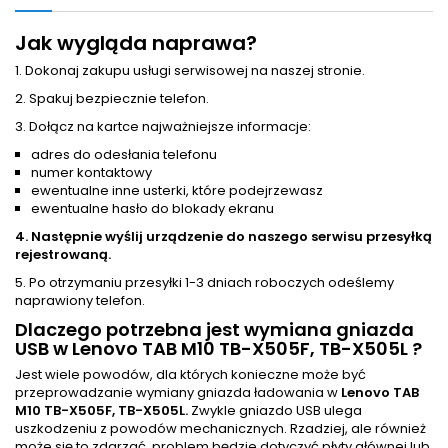
Jak wygląda naprawa?
1. Dokonaj zakupu usługi serwisowej na naszej stronie.
2. Spakuj bezpiecznie telefon.
3. Dołącz na kartce najważniejsze informacje:
adres do odesłania telefonu
numer kontaktowy
ewentualne inne usterki, które podejrzewasz
ewentualne hasło do blokady ekranu
4. Następnie wyślij urządzenie do naszego serwisu przesyłką
rejestrowaną.
5. Po otrzymaniu przesyłki 1-3 dniach roboczych odeślemy
naprawiony telefon.
Dlaczego potrzebna jest wymiana gniazda
USB w Lenovo TAB M10 TB-X505F, TB-X505L ?
Jest wiele powodów, dla których konieczne może być
przeprowadzanie wymiany gniazda ładowania w
Lenovo TAB
M10 TB-X505F, TB-X505L.
Zwykle gniazdo USB ulega
uszkodzeniu z powodów mechanicznych. Rzadziej, ale również
może się to zdarzać, problem będzie dotyczyć płyty głównej lub