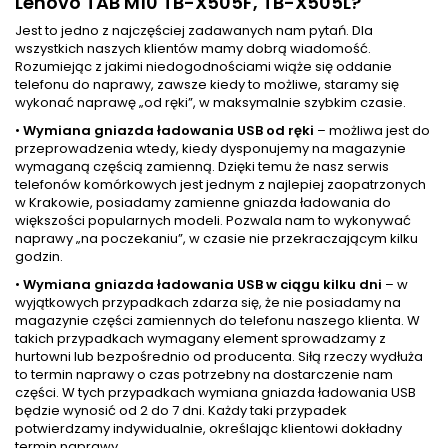
Lenovo TAB M10 TB-X505F, TB-X505L?
Jest to jedno z najczęściej zadawanych nam pytań. Dla
wszystkich naszych klientów mamy dobrą wiadomość.
Rozumiejąc z jakimi niedogodnościami wiąże się oddanie
telefonu do naprawy, zawsze kiedy to możliwe, staramy się
wykonać naprawę „od ręki”, w maksymalnie szybkim czasie.
•
Wymiana gniazda ładowania USB od ręki
– możliwa jest do
przeprowadzenia wtedy, kiedy dysponujemy na magazynie
wymaganą częścią zamienną. Dzięki temu że nasz serwis
telefonów komórkowych jest jednym z najlepiej zaopatrzonych
w Krakowie, posiadamy zamienne gniazda ładowania do
większości popularnych modeli. Pozwala nam to wykonywać
naprawy „na poczekaniu”, w czasie nie przekraczającym kilku
godzin.
•
Wymiana gniazda ładowania USB w ciągu kilku dni
– w
wyjątkowych przypadkach zdarza się, że nie posiadamy na
magazynie części zamiennych do telefonu naszego klienta. W
takich przypadkach wymagany element sprowadzamy z
hurtowni lub bezpośrednio od producenta. Siłą rzeczy wydłuża
to termin naprawy o czas potrzebny na dostarczenie nam
części. W tych przypadkach wymiana gniazda ładowania USB
będzie wynosić od 2 do 7 dni. Każdy taki przypadek
potwierdzamy indywidualnie, określając klientowi dokładny
termin naprawy.