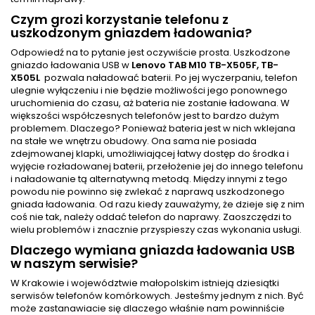
Czym grozi korzystanie telefonu z
uszkodzonym gniazdem ładowania?
Odpowiedź na to pytanie jest oczywiście prosta. Uszkodzone
gniazdo ładowania USB w
Lenovo TAB M10 TB-X505F, TB-
X505L
pozwala naładować baterii. Po jej wyczerpaniu, telefon
ulegnie wyłączeniu i nie będzie możliwości jego ponownego
uruchomienia do czasu, aż bateria nie zostanie ładowana. W
większości współczesnych telefonów jest to bardzo dużym
problemem. Dlaczego? Ponieważ bateria jest w nich wklejana
na stałe we wnętrzu obudowy. Ona sama nie posiada
zdejmowanej klapki, umożliwiającej łatwy dostęp do środka i
wyjęcie rozładowanej baterii, przełożenie jej do innego telefonu
i naładowanie tą alternatywną metodą. Między innymi z tego
powodu nie powinno się zwlekać z naprawą uszkodzonego
gniada ładowania. Od razu kiedy zauważymy, że dzieje się z nim
coś nie tak, należy oddać telefon do naprawy. Zaoszczędzi to
wielu problemów i znacznie przyspieszy czas wykonania usługi.
Dlaczego wymiana gniazda ładowania USB
w naszym serwisie?
W Krakowie i województwie małopolskim istnieją dziesiątki
serwisów telefonów komórkowych. Jesteśmy jednym z nich. Być
może zastanawiacie się dlaczego właśnie nam powinniście