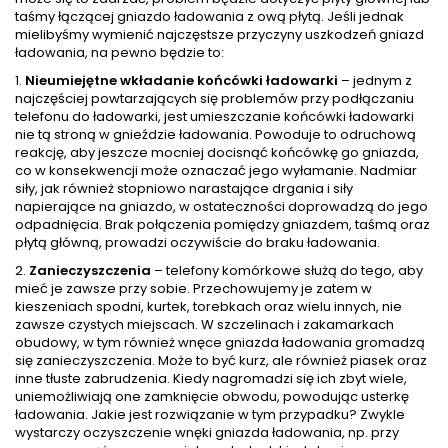
taśmy łączącej gniazdo ładowania z ową płytą. Jeśli jednak
mielibyśmy wymienić najczęstsze przyczyny uszkodzeń gniazd
ładowania, na pewno będzie to:
1.
Nieumiejętne wkładanie końcówki ładowarki
– jednym z
najczęściej powtarzających się problemów przy podłączaniu
telefonu do ładowarki, jest umieszczanie końcówki ładowarki
nie tą stroną w gnieździe ładowania. Powoduje to odruchową
reakcję, aby jeszcze mocniej docisnąć końcówkę go gniazda,
co w konsekwencji może oznaczać jego wyłamanie. Nadmiar
siły, jak również stopniowo narastające drgania i siły
napierające na gniazdo, w ostateczności doprowadzą do jego
odpadnięcia. Brak połączenia pomiędzy gniazdem, taśmą oraz
płytą główną, prowadzi oczywiście do braku ładowania.
2.
Zanieczyszczenia
– telefony komórkowe służą do tego, aby
mieć je zawsze przy sobie. Przechowujemy je zatem w
kieszeniach spodni, kurtek, torebkach oraz wielu innych, nie
zawsze czystych miejscach. W szczelinach i zakamarkach
obudowy, w tym również wnęce gniazda ładowania gromadzą
się zanieczyszczenia. Może to być kurz, ale również piasek oraz
inne tłuste zabrudzenia. Kiedy nagromadzi się ich zbyt wiele,
uniemożliwiają one zamknięcie obwodu, powodując usterkę
ładowania. Jakie jest rozwiązanie w tym przypadku? Zwykle
wystarczy oczyszczenie wnęki gniazda ładowania, np. przy