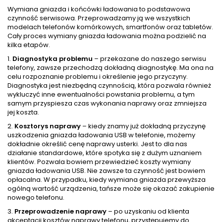
Wymiana gniazda i końcówki ładowania to podstawowa
czynność serwisowa. Przeprowadzamy ją we wszystkich
modelach telefonów komórkowych, smartfonów oraz tabletów.
Cały proces wymiany gniazda ładowania można podzielić na
kilka etapów.
1.
Diagnostyka problemu
– przekazane do naszego serwisu
telefony, zawsze przechodzą dokładną diagnostykę. Ma ona na
celu rozpoznanie problemu i określenie jego przyczyny.
Diagnostyka jest niezbędną czynnością, która pozwala również
wykluczyć inne ewentualności powstania problemu, a tym
samym przyspiesza czas wykonania naprawy oraz zmniejsza
jej koszta.
2.
Kosztorys naprawy
– kiedy znamy już dokładną przyczynę
uszkodzenia gniazda ładowania USB w telefonie, możemy
dokładnie określić cenę naprawy usterki. Jest to dla nas
działanie standardowe, które spotyka się z dużym uznaniem
klientów. Pozwala bowiem przewiedzieć koszty wymiany
gniazda ładowania USB. Nie zawsze ta czynność jest bowiem
opłacalna. W przypadku, kiedy wymiana gniazda przewyższa
ogólną wartość urządzenia, tańsze może się okazać zakupienie
nowego telefonu.
3.
Przeprowadzenie naprawy
– po uzyskaniu od klienta
akceptacji kosztów naprawy telefonu, przystępujemy do