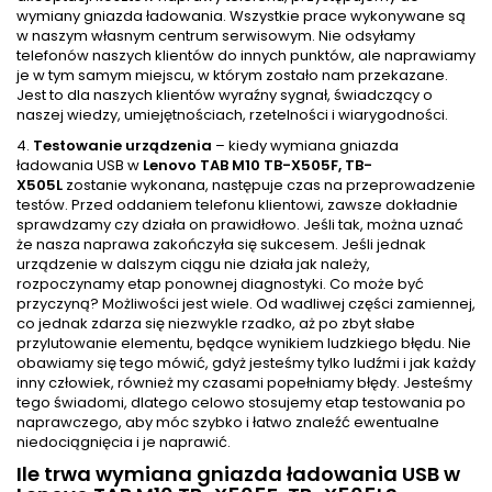
wymiany gniazda ładowania. Wszystkie prace wykonywane są
w naszym własnym centrum serwisowym. Nie odsyłamy
telefonów naszych klientów do innych punktów, ale naprawiamy
je w tym samym miejscu, w którym zostało nam przekazane.
Jest to dla naszych klientów wyraźny sygnał, świadczący o
naszej wiedzy, umiejętnościach, rzetelności i wiarygodności.
4.
Testowanie urządzenia
– kiedy wymiana gniazda
ładowania USB w
Lenovo TAB M10 TB-X505F, TB-
X505L
zostanie wykonana, następuje czas na przeprowadzenie
testów. Przed oddaniem telefonu klientowi, zawsze dokładnie
sprawdzamy czy działa on prawidłowo. Jeśli tak, można uznać
że nasza naprawa zakończyła się sukcesem. Jeśli jednak
urządzenie w dalszym ciągu nie działa jak należy,
rozpoczynamy etap ponownej diagnostyki. Co może być
przyczyną? Możliwości jest wiele. Od wadliwej części zamiennej,
co jednak zdarza się niezwykle rzadko, aż po zbyt słabe
przylutowanie elementu, będące wynikiem ludzkiego błędu. Nie
obawiamy się tego mówić, gdyż jesteśmy tylko ludźmi i jak każdy
inny człowiek, również my czasami popełniamy błędy. Jesteśmy
tego świadomi, dlatego celowo stosujemy etap testowania po
naprawczego, aby móc szybko i łatwo znaleźć ewentualne
niedociągnięcia i je naprawić.
Ile trwa wymiana gniazda ładowania USB w