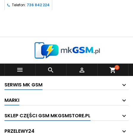
Telefon:
736 842 224
0



shopping_cart
SERWIS MK GSM
MARKI
SKLEP CZĘŚCI GSM MKGSMSTORE.PL
PRZELEWY24