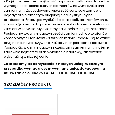
•
Części zamienne
– większość napraw smartfonów i tabletów
wymaga zastąpienia starych elementów nowymi częściami
zamiennymi. Zdecydowana większość serwisów zamawia
pojedyncze elementy w oficjalnej sieci dystrybucyjnej
producenta. Znacząco wydłuża to czas realizacji zamówienia,
zmuszając klienta do pozostawienia uszkodzonego telefonu na
kilka dni w serwisie. My działamy na zupełnie innych zasadach.
Posiadamy własny magazyn części zamiennych do telefonów
komórkowych i tabletów wszystkich marek i modeli. Są to części
oryginalne, nowe i używane. Każda z nich jest jednak sprawna.
Posiadając własny magazyn z częściami zamiennymi, możemy
zapewnić najkrótszy czas wykonania naprawy, jak również
wykonać ją w niższej cenie.
Zapraszamy do korzystania z naszych usług, w każdym
przypadku wymagającym wymiany gniazda ładowania
USB w tablecie
Lenovo TAB M10 TB-X505F, TB-X505L.
SZCZEGÓŁY PRODUKTU