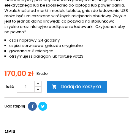
elektrycznego lub bezpośrednio do laptopa lub power banka.
W zależności od marki i modelu tabletu, gniazdo ładowania USB
może być umieszczone w różnych miejscach obudowy. Zwykle
jest to jednak dolna krawędź, co pozwala na stosunkowo
szybkie oraz intuicyjne podłączanie ładowarki. Czy jednak aby
na pewno?
czas naprawy: 24 godziny
części serwisowe: gniazdo oryginalne
gwarancja: 3 miesiące
otrzymujesz paragon lub fakturę vat23
170,00 zł
Brutto
Dodaj do koszyka
Ilość

Udostępnij
OPIS