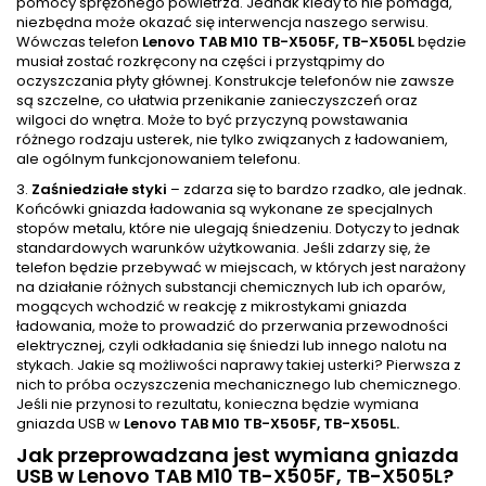
pomocy sprężonego powietrza. Jednak kiedy to nie pomaga,
niezbędna może okazać się interwencja naszego serwisu.
Wówczas telefon
Lenovo TAB M10 TB-X505F, TB-X505L
będzie
musiał zostać rozkręcony na części i przystąpimy do
oczyszczania płyty głównej. Konstrukcje telefonów nie zawsze
są szczelne, co ułatwia przenikanie zanieczyszczeń oraz
wilgoci do wnętra. Może to być przyczyną powstawania
różnego rodzaju usterek, nie tylko związanych z ładowaniem,
ale ogólnym funkcjonowaniem telefonu.
3.
Zaśniedziałe styki
– zdarza się to bardzo rzadko, ale jednak.
Końcówki gniazda ładowania są wykonane ze specjalnych
stopów metalu, które nie ulegają śniedzeniu. Dotyczy to jednak
standardowych warunków użytkowania. Jeśli zdarzy się, że
telefon będzie przebywać w miejscach, w których jest narażony
na działanie różnych substancji chemicznych lub ich oparów,
mogących wchodzić w reakcję z mikrostykami gniazda
ładowania, może to prowadzić do przerwania przewodności
elektrycznej, czyli odkładania się śniedzi lub innego nalotu na
stykach. Jakie są możliwości naprawy takiej usterki? Pierwsza z
nich to próba oczyszczenia mechanicznego lub chemicznego.
Jeśli nie przynosi to rezultatu, konieczna będzie wymiana
gniazda USB w
Lenovo TAB M10 TB-X505F, TB-X505L.
Jak przeprowadzana jest wymiana gniazda
USB w Lenovo TAB M10 TB-X505F, TB-X505L?