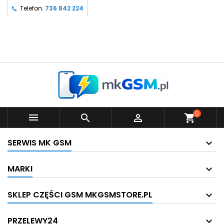
Telefon:
736 842 224
0



shopping_cart
SERWIS MK GSM
MARKI
SKLEP CZĘŚCI GSM MKGSMSTORE.PL
PRZELEWY24