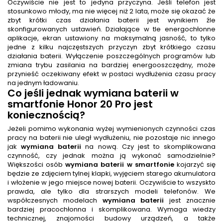
Oczywiście nie jest to jedyna przyczyna. Jeśli telefon jest
stosunkowo młody, ma nie więcej niż 2 lata, może się okazać że
zbyt krótki czas działania baterii jest wynikiem źle
skonfigurowanych ustawień. Działające w tle energochłonne
aplikacje, ekran ustawiony na maksymalną jasność, to tylko
jedne z kilku najczęstszych przyczyn zbyt krótkiego czasu
działania baterii. Wyłączenie poszczególnych programów lub
zmiana trybu zasilania na bardziej energooszczędny, może
przynieść oczekiwany efekt w postaci wydłużenia czasu pracy
na jednym ładowaniu.
Co jeśli jednak
wymiana baterii w
smartfonie Honor 20 Pro
jest
koniecznością?
Jeżeli pomimo wykonania wyżej wymienionych czynności czas
pracy na baterii nie uległ wydłużeniu, nie pozostaje nic innego
jak
wymiana baterii
na nową. Czy jest to skomplikowana
czynność, czy jednak można ją wykonać samodzielnie?
Większości osób
wymiana baterii w smartfonie
kojarzyć się
będzie ze zdjęciem tylnej klapki, wyjęciem starego akumulatora
i włożenie w jego miejsce nowej baterii. Oczywiście to wszyskto
prawda, ale tylko dla strarszych modeli telefonów. We
współczesnych modelach
wymiana baterii
jest znacznie
bardziej pracochłonna i skomplikowana. Wymaga wiedzy
technicznej, znajomości budowy urządzeń, a także