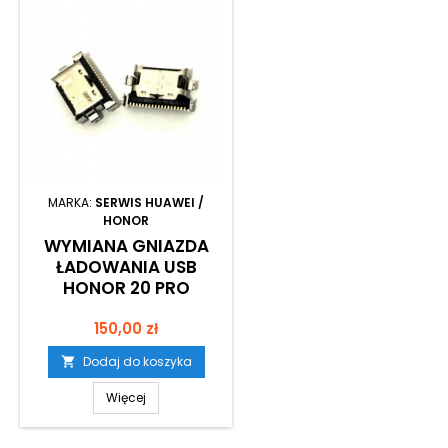
MARKA:
SERWIS HUAWEI /
HONOR
WYMIANA GNIAZDA
ŁADOWANIA USB
HONOR 20 PRO
Cena
150,00 zł
Dodaj do koszyka

Więcej