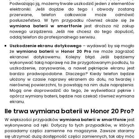
Podważając ją, możemy trwale uszkodzić jeden z elementów
elektroniki. Jeśli dojdzie do tego i obwody zostaną
przerwane, telefon całkowicie może odmówić
posłuszeństwa. W tym przypadku również okaże się że
wymiana baterii w smartfonie
jest droższa niż zakup
nowego urządzenia. Jeśli nie chcesz do tego dopuścić,
oddaj telefon do profesjonalnego serwisu.
Uszkodzenie ekranu dotykowego
– wydawać by się mogło
że
wymiana baterii
w
Honor 20 Pro
nie może zagrażać
ekranowi dotykowemu. Kolejny błąd. Jeśli będziemy
wykonywać taką naprawę na źle przygotowanym podłożu, to
uszkodzenie, zarysowanie, a nawet pęknięcie ekranu jest
bardzo pradwopodobne. Dlaczego? Kiedy telefon będzie
ułożony w czasie naprawy ekranem do dołu, na twardej i
nierównej powierzchni, to powstają na nim duże naprężenia.
Mogą one doprowadzić do tego, że wyświetlacz pęknie i
opórcz wymiany baterii, będzie nas czekać również wymiana
ekranu.
Ile trwa
wymiana baterii
w Honor 20 Pro
?
W większości przypadków
wymiana baterii w smartfonie
jest
wykonywana od ręki. Dotyczy to tych przypadków, w których
posiadamy części zamienne na magazynie. Zawsze staramy
się utrzymać dużą dostępność części zamiennych, tak aby móc