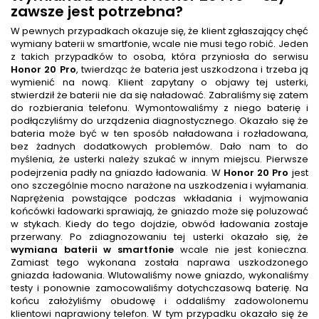
zawsze jest potrzebna?
W pewnych przypadkach okazuje się, że klient zgłaszający chęć
wymiany baterii w smartfonie, wcale nie musi tego robić. Jeden
z takich przypadków to osoba, która przyniosła do serwisu
Honor 20 Pro
, twierdząc że bateria jest uszkodzona i trzeba ją
wymienić na nową. Klient zapytany o objawy tej usterki,
stwierdził że baterii nie da się naładować. Zabraliśmy się zatem
do rozbierania telefonu. Wymontowaliśmy z niego baterię i
podłączyliśmy do urządzenia diagnostycznego. Okazało się że
bateria może być w ten sposób naładowana i rozładowana,
bez żadnych dodatkowych problemów. Dało nam to do
myślenia, że usterki należy szukać w innym miejscu. Pierwsze
podejrzenia padły na gniazdo ładowania. W
Honor 20 Pro
jest
ono szczególnie mocno narażone na uszkodzenia i wyłamania.
Naprężenia powstające podczas wkładania i wyjmowania
końcówki ładowarki sprawiają, że gniazdo może się poluzować
w stykach. Kiedy do tego dojdzie, obwód ładowania zostaje
przerwany. Po zdiagnozowaniu tej usterki okazało się, że
wymiana baterii w smartfonie
wcale nie jest konieczna.
Zamiast tego wykonana została naprawa uszkodzonego
gniazda ładowania. Wlutowaliśmy nowe gniazdo, wykonaliśmy
testy i ponownie zamocowaliśmy dotychczasową baterię. Na
końcu założyliśmy obudowę i oddaliśmy zadowolonemu
klientowi naprawiony telefon. W tym przypadku okazało się że