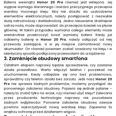
Bateria wewnątrz
Honor 20 Pro
również jest wklejona. Jej
wyjęcie wymaga starannego i bardzo precyzyjnego przecięcia
warstwy mocnego kleju. Aby nie doszło do uszkodzenia
elementów elektronicznych, należy postępować z niezwykle
dużą ostrożnością i dokładnością. Jedno nieuważne draśnięcie
ostrza noża, może doprowadzić do przecięcia ścieżek na płycie
głównej. W takim przypadku wymiana całego elementu może
wielokrotnie przekroczyć koszt wymiany baterii. Kiedy już
odkleimy baterię w
Honor 20 Pro
, należy odłączyć od niej
przewody zasilające, a w jej miejsce zamontować nowy
akumulator. On również powinien zostać osadzony na kleju i w
identyczny sposób podłączony przewodami do urządzenia.
3. Zamknięcie obudowy smartfona
Ostatnim etapem naprawy będzie sprawdzenie, czy zasilanie
działa prawidłowo. Warto włączyć telefon i poczekać na
uruchomienie. Kiedy odbędzie się ono bez problemowo,
sprawdźmy czy telefon działa bez zarzutu. Jeśli nasz
Honor 20
Pro
nie sprawia żadnych problemów, możemy przystąpić do
ponownego założenia obudowy. Pojawia się jednak pytanie –
należy to zrobić tylko na wcisk, czy również użyć kleju? Zalecana
przez producenta technologia naprawy nie pozostawia
żadnych wątpliwości. Ponowne założenie obudowy zawsze
powinno wykorzystywać nową warstwę kleju. Zapewnia to
wnętrzu ochronę przed działaniem wilgoci.