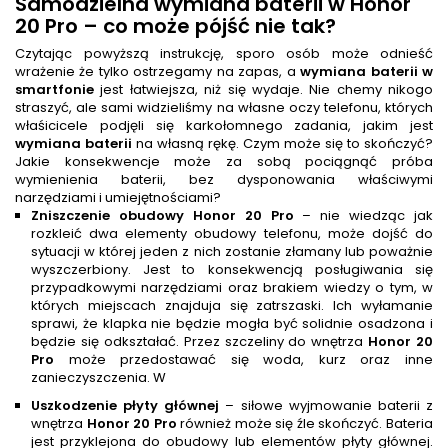
Samodzielna
wymiana baterii
w Honor
20 Pro – co może pójść nie tak?
Czytając powyższą instrukcję, sporo osób może odnieść
wrażenie że tylko ostrzegamy na zapas, a
wymiana baterii w
smartfonie
jest łatwiejsza, niż się wydaje. Nie chemy nikogo
straszyć, ale sami widzieliśmy na własne oczy telefonu, których
właśicicele podjęli się karkołomnego zadania, jakim jest
wymiana baterii
na własną rękę. Czym może się to skończyć?
Jakie konsekwencje może za sobą pociągnąć próba
wymienienia baterii, bez dysponowania właściwymi
narzędziami i umiejętnościami?
Zniszczenie obudowy Honor 20 Pro
– nie wiedząc jak
rozkleić dwa elementy obudowy telefonu, może dojść do
sytuacji w której jeden z nich zostanie złamany lub poważnie
wyszczerbiony. Jest to konsekwencją posługiwania się
przypadkowymi narzędziami oraz brakiem wiedzy o tym, w
których miejscach znajduja się zatrszaski. Ich wyłamanie
sprawi, że klapka nie będzie mogła być solidnie osadzona i
będzie się odkształać. Przez szczeliny do wnętrza
Honor 20
Pro
może przedostawać się woda, kurz oraz inne
zanieczyszczenia. W
Uszkodzenie płyty głównej
– siłowe wyjmowanie baterii z
wnętrza
Honor 20 Pro
również może się źle skończyć. Bateria
jest przyklejona do obudowy lub elementów płyty głównej.