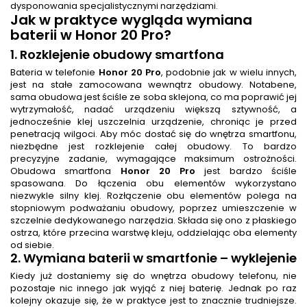
dysponowania specjalistycznymi narzędziami.
Jak w praktyce wygląda
wymiana
baterii
w Honor 20 Pro?
1. Rozklejenie obudowy smartfona
Bateria w telefonie
Honor 20 Pro
, podobnie jak w wielu innych,
jest na stałe zamocowana wewnątrz obudowy. Notabene,
sama obudowa jest ściśle ze soba sklejona, co ma poprawić jej
wytrzymałość, nadać urządzeniu większą sztywność, a
jednocześnie klej uszczelnia urządzenie, chroniąc je przed
penetracją wilgoci. Aby móc dostać się do wnętrza smartfonu,
niezbędne jest rozklejenie całej obudowy. To bardzo
precyzyjne zadanie, wymagające maksimum ostrożności.
Obudowa smartfona
Honor 20 Pro
jest bardzo ściśle
spasowana. Do łączenia obu elementów wykorzystano
niezwykle silny klej. Rozłączenie obu elementów polega na
stopniowym podważaniu obudowy, poprzez umieszczenie w
szczelnie dedykowanego narzędzia. Składa się ono z płaskiego
ostrza, które przecina warstwę kleju, oddzielając oba elementy
od siebie.
2.
Wymiana baterii w smartfonie
– wyklejenie
Kiedy już dostaniemy się do wnętrza obudowy telefonu, nie
pozostaje nic innego jak wyjąć z niej baterię. Jednak po raz
kolejny okazuje się, że w praktyce jest to znacznie trudniejsze.