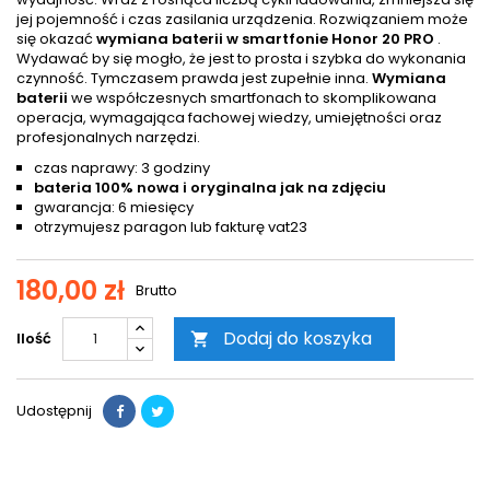
jej pojemność i czas zasilania urządzenia. Rozwiązaniem może
się okazać
wymiana baterii w smartfonie
Honor 20 PRO
.
Wydawać by się mogło, że jest to prosta i szybka do wykonania
czynność. Tymczasem prawda jest zupełnie inna.
Wymiana
baterii
we współczesnych smartfonach to skomplikowana
operacja, wymagająca fachowej wiedzy, umiejętności oraz
profesjonalnych narzędzi.
czas naprawy: 3 godziny
bateria 100% nowa i oryginalna jak na zdjęciu
gwarancja: 6 miesięcy
otrzymujesz paragon lub fakturę vat23
180,00 zł
Brutto
Dodaj do koszyka
Ilość

Udostępnij