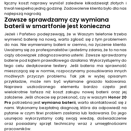
łączny koszt naprawy wyniósł zaledwie kilkadziesiąt złotych i
trwał niespełna jedną godzinę. Zadowolenie klienta było dla nas
najlepszą nagrodą.
Zawsze sprawdzamy czy wymiana
baterii w smartfonie jest konieczna
Jeżeli i Państwo podejrzewają, że w Waszym telefonie trzeba
wymienić baterię na nową, warto zgłosić się z tym problemem
do nas. Nie wymieniamy baterii w ciemno, na życzenie klienta.
Uważamy się za profesjonalistów i jesteśmy zdania, że to na nas
ciąży obowiązek zdiagnozowania usterki. Zawsze sprawdzamy
baterie pod kątem prawidłowego działania. Wykorzystujemy do
tego celu dedykowane testery. Jeśli bateria ma sprawność
mieszczącą się w normie, rozpoczynamy posuzkiwania innych
możliwych przyczyn problemu. Tak jak w wyżej opisanym
przykładzie, może nim być wyłamane gniazdo ładowania.
Naprawa uszkodzonego elementu bardzo często jest
wielokrotnie tańsza niż koszt zakupu nowej baterii oraz jej
założenie. Jeśli chcecie się przekonać, czy w waszym
Honor 20
Pro
potrzebna jest
wymiana baterii
, warto skontaktować się z
nami. Wykonamy bezpłatną diagnozę, która da odpowiedź na
pytanie w czym tkwi problem zasilania lub ładowania. Do jego
usunięcia wykorzystamy całą swoją wiedzę, doświadczenie
oraz posiadany sprzęt techniczny wraz z umiejętnościami
pracowników.