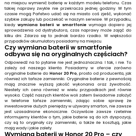
na miejscu wymienić baterię w każdym modelu telefonu. Czas
takiej naprawy zwykle nie przekracza jednej godziny. W tym
czasie mogą Państwo udać się na miasto coś zjeść, wykonać
szybkie zakupy lub poczekać w naszym serwisie. W przypadku,
kiedy
wymiana baterii w smartfonie
wymaga dopiero jej
sprowadzenia od dystrybutora, czas naprawy może zająć do
kilku dni. Zdarza się to jednak bardzo rzadko. W większości
przypadków akumulatory posiadamy na miejscu.
Czy
wymiana baterii w smartfonie
odbywa się na oryginalnych częściach?
Odpowiedź na to pytanie nie jest jednoznaczna. I tak, i nie. To
zależy od naszego klienta. Posiadamy w ofercie zarówno
oryginalne baterie do
Honor 20 Pro
, prosto od producenta, jak
również ich tańsze zamienniki. Oryginalne baterie z pewnością
mają znacznie wyższą jakość wykonania oraz żywotność.
Niestety ich cena również w wielu przypadkach jest równie
wysoka. Część naszych klientów woli zatem świadomie założyć
w telefonie tańsze zamienniki, zdając sobie sprawę że
inwestowanie dużych pieniędzy w używany smarton, nie zawsze
jest uzasadnione ekonoicznie. Oczywiście zawsze rzetelnie
informujemy klientów o tym, jakie baterie są do ich dyspozycji,
czy są to oryginały czy zamienniki, a także ile kosztują, jakie
mają wady i jakie zalety.
Wymiana baterii
w Honor 20 Pro
– czy